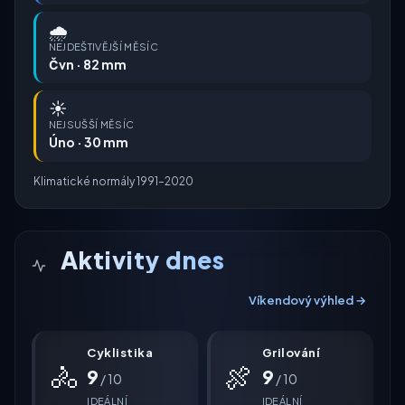
🌧️
NEJDEŠTIVĚJŠÍ MĚSÍC
Čvn · 82 mm
☀️
NEJSUŠŠÍ MĚSÍC
Úno · 30 mm
Klimatické normály 1991–2020
Aktivity dnes
Víkendový výhled →
Cyklistika
Grilování
🚴
🍖
9
9
/ 10
/ 10
IDEÁLNÍ
IDEÁLNÍ