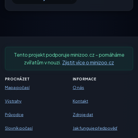
Tento projekt podporuje minizoo.cz - pomáháme
zvířatům v nouzi.
Zjistit více o minizoo.cz
PROCHÁZET
INFORMACE
Mapa počasí
O nás
Výstrahy
Kontakt
Průvodce
Zdroje dat
Slovník počasí
Jak funguje předpověď