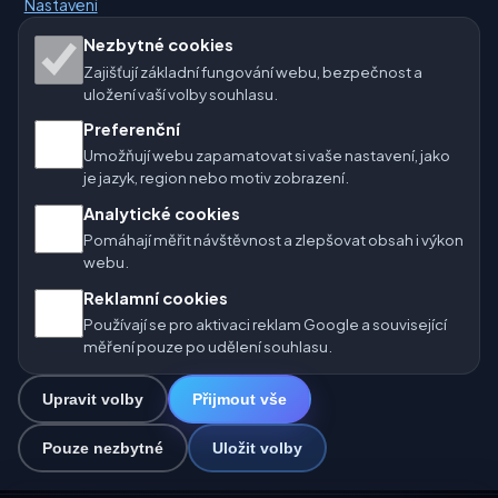
Nastavení
Naše weby o počasí:
Nezbytné cookies
Zajišťují základní fungování webu, bezpečnost a
🇨🇿 Česko
🇭🇷 Chorvatsko
🇧🇬 Bulharsko
uložení vaší volby souhlasu.
Preferenční
🇩🇪🇦🇹🇨🇭 Německo / Rakousko / Švýcarsko
Umožňují webu zapamatovat si vaše nastavení, jako
je jazyk, region nebo motiv zobrazení.
🌎 Latinská Amerika a Španělsko
Analytické cookies
🇮🇳 Jižní a jihovýchodní Asie
🌍 Mezinárodní síť počasí
Pomáhají měřit návštěvnost a zlepšovat obsah i výkon
webu.
Provozovatel: Spolek Minizoo.cz z.s. | IČO: 21135550 |
Reklamní cookies
info@pocasi.online
Používají se pro aktivaci reklam Google a související
© 2026 Počasí Online · Meteorologická data: MET Norway · Open-
měření pouze po udělení souhlasu.
Meteo. Výstrahy počasí: ČHMÚ.
Upravit volby
Přijmout vše
0
Pouze nezbytné
Uložit volby
☁️