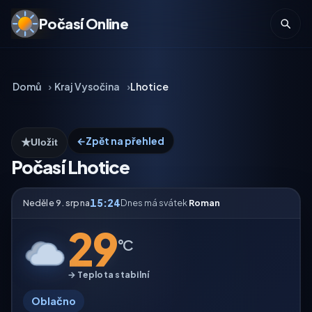
Počasí Online
Domů
Kraj Vysočina
Lhotice
←
Zpět na přehled
★
Uložit
Počasí Lhotice
15:24
Neděle 9. srpna
Dnes má svátek
Roman
29
°C
→ Teplota stabilní
Oblačno