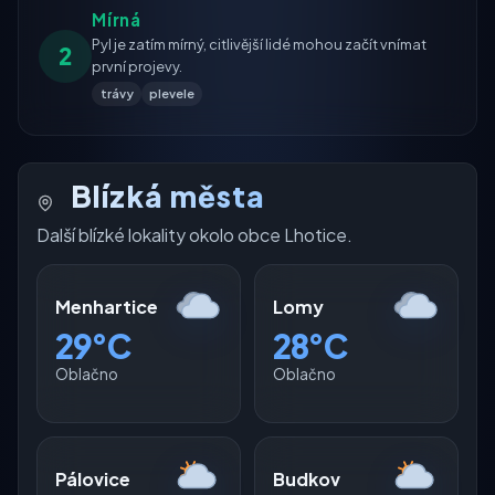
Mírná
Pyl je zatím mírný, citlivější lidé mohou začít vnímat
2
první projevy.
trávy
plevele
Blízká města
Další blízké lokality okolo obce Lhotice.
Menhartice
Lomy
29°C
28°C
Oblačno
Oblačno
Pálovice
Budkov