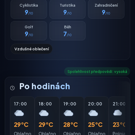
Cyklistika
Turistika
Zahradničení
9
9
9
/10
/10
/10
Golf
Běh
9
7
/10
/10
Vzdušné oblečení
Spolehlivost předpovědi: vysoká
Po hodinách
17:00
18:00
19:00
20:00
21:00
29°C
29°C
28°C
25°C
23°C
Oblačno
Oblačno
Oblačno
Oblačno
Polojasno