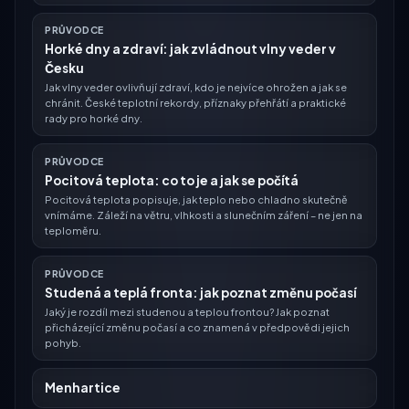
PRŮVODCE
Horké dny a zdraví: jak zvládnout vlny veder v
Česku
Jak vlny veder ovlivňují zdraví, kdo je nejvíce ohrožen a jak se
chránit. České teplotní rekordy, příznaky přehřátí a praktické
rady pro horké dny.
PRŮVODCE
Pocitová teplota: co to je a jak se počítá
Pocitová teplota popisuje, jak teplo nebo chladno skutečně
vnímáme. Záleží na větru, vlhkosti a slunečním záření – ne jen na
teploměru.
PRŮVODCE
Studená a teplá fronta: jak poznat změnu počasí
Jaký je rozdíl mezi studenou a teplou frontou? Jak poznat
přicházející změnu počasí a co znamená v předpovědi jejich
pohyb.
Menhartice