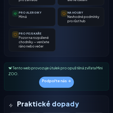
PRO ALERGIKY
NA HOUBY
Mírná
Nevhodné podmínky
pro růst hub
PRO PEJSKAŘE
Pozor na rozpálené
chodníky — venčete
ráno nebo večer
🐒 Tento web provozuje útulek pro opuštěná zvířata Mini
ZOO.
Podpořte nás →
Praktické dopady