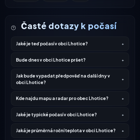
Časté dotazy k počasí
Jaké je teď počasí v obci Lhotice?
Bude dnes v obci Lhotice pršet?
Jak bude vypadat předpověď na další dny v
obci Lhotice?
Kde najdu mapu a radar pro obec Lhotice?
Jaké je typické počasí v obci Lhotice?
Jaká je průměrná roční teplota v obci Lhotice?