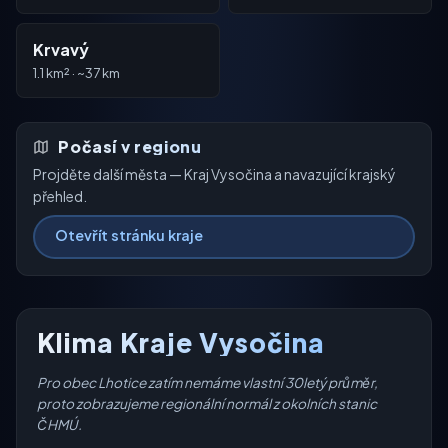
Krvavý
1.1 km² · ~37 km
Počasí v regionu
Projděte další města — Kraj Vysočina a navazující krajský
přehled.
Otevřít stránku kraje
Klima Kraje Vysočina
Pro obec Lhotice zatím nemáme vlastní 30letý průměr,
proto zobrazujeme regionální normál z okolních stanic
ČHMÚ.