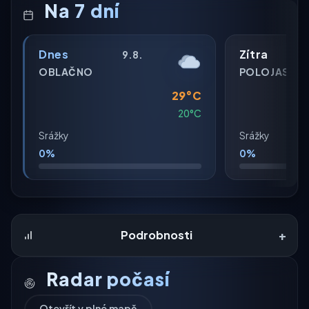
Na 7 dní
Dnes
Zítra
9.8.
OBLAČNO
POLOJASNO
29°C
20°C
Srážky
Srážky
0%
0%
+
Podrobnosti
Radar počasí
Otevřít v plné mapě