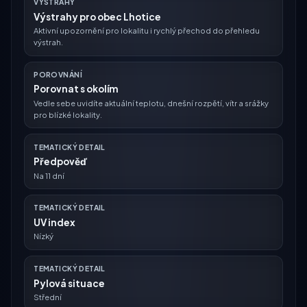
VÝSTRAHY
Výstrahy pro obec Lhotice
Aktivní upozornění pro lokalitu i rychlý přechod do přehledu
výstrah.
POROVNÁNÍ
Porovnat s okolím
Vedle sebe uvidíte aktuální teplotu, dnešní rozpětí, vítr a srážky
pro blízké lokality.
TEMATICKÝ DETAIL
Předpověď
Na 11 dní
TEMATICKÝ DETAIL
UV index
Nízký
TEMATICKÝ DETAIL
Pylová situace
Střední