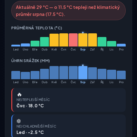
Aktuálně 29 °C — o 11.5 °C tepleji než klimatický
průměr srpna (17.5 °C).
PRŮMĚRNÁ TEPLOTA (°C)
Led
Úno
Bře
Dub
Kvě
Čvn
Čvc
Srp
Zář
Říj
Lis
Pro
ÚHRN SRÁŽEK (MM)
Led
Úno
Bře
Dub
Kvě
Čvn
Čvc
Srp
Zář
Říj
Lis
Pro
🔥
NEJTEPLEJŠÍ MĚSÍC
Čvc · 18.0 °C
❄️
NEJCHLADNĚJŠÍ MĚSÍC
Led · -2.5 °C