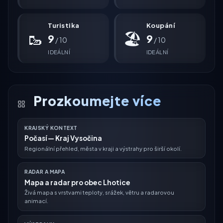
Turistika
Koupání
🥾
🏖
9
9
/ 10
/ 10
IDEÁLNÍ
IDEÁLNÍ
Prozkoumejte více
KRAJSKÝ KONTEXT
Počasí — Kraj Vysočina
Regionální přehled, města v kraji a výstrahy pro širší okolí.
RADAR A MAPA
Mapa a radar pro obec Lhotice
Živá mapa s vrstvami teploty, srážek, větru a radarovou
animací.