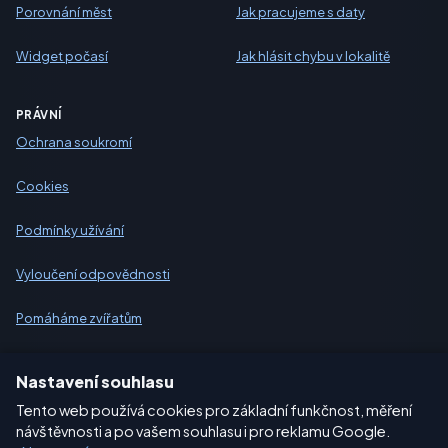
Porovnání měst
Jak pracujeme s daty
Widget počasí
Jak hlásit chybu v lokalitě
PRÁVNÍ
Ochrana soukromí
Cookies
Podmínky užívání
Vyloučení odpovědnosti
Pomáháme zvířatům
Sitemap
Nastavení souhlasu
Tento web používá cookies pro základní funkčnost, měření
Nastavení
návštěvnosti a po vašem souhlasu i pro reklamu Google.