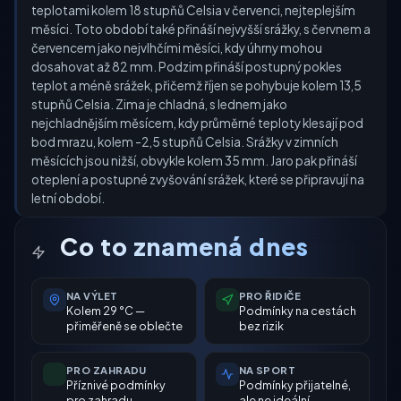
teplotami kolem 18 stupňů Celsia v červenci, nejteplejším
měsíci. Toto období také přináší nejvyšší srážky, s červnem a
červencem jako nejvlhčími měsíci, kdy úhrny mohou
dosahovat až 82 mm. Podzim přináší postupný pokles
teplot a méně srážek, přičemž říjen se pohybuje kolem 13,5
stupňů Celsia. Zima je chladná, s lednem jako
nejchladnějším měsícem, kdy průměrné teploty klesají pod
bod mrazu, kolem -2,5 stupňů Celsia. Srážky v zimních
měsících jsou nižší, obvykle kolem 35 mm. Jaro pak přináší
oteplení a postupné zvyšování srážek, které se připravují na
letní období.
Co to znamená dnes
NA VÝLET
PRO ŘIDIČE
Kolem 29 °C —
Podmínky na cestách
přiměřeně se oblečte
bez rizik
PRO ZAHRADU
NA SPORT
Příznivé podmínky
Podmínky přijatelné,
pro zahradu
ale ne ideální