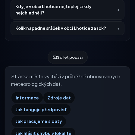
Kdy je v obci Lhotice nejtepleji a kdy
nejchladněji?
Kolik napadne srážek v obci Lhotice za rok?
Sdílet počasí
Stránka města vychází z průběžně obnovovaných
meteorologických dat.
Informace
Zdroje dat
Jak funguje předpověď
Jak pracujeme s daty
Jak hlásit chybu v lokalitě