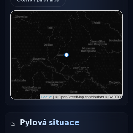
Radarový snímek momentálně není dostupný.
Otevřít v plné mapě
Otevřít v plné mapě →
Zkusit znovu
Leaflet
|
© OpenStreetMap contributors © CARTO
Pylová situace