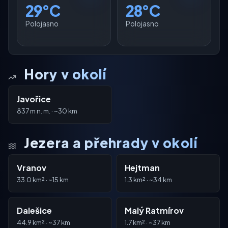
29°C
28°C
Polojasno
Polojasno
Hory v okolí
Javořice
837 m n. m. · ~30 km
Jezera a přehrady v okolí
Vranov
Hejtman
33.0 km² · ~15 km
1.3 km² · ~34 km
Dalešice
Malý Ratmírov
44.9 km² · ~37 km
1.7 km² · ~37 km