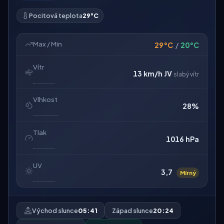
Pocitová teplota
29°C
Max / Min
29°C
/
20°C
Vítr
13 km/h
JV
slabý vítr
Vlhkost
28%
Tlak
1016 hPa
UV
3,7
Mírný
Východ slunce
05:41
Západ slunce
20:24