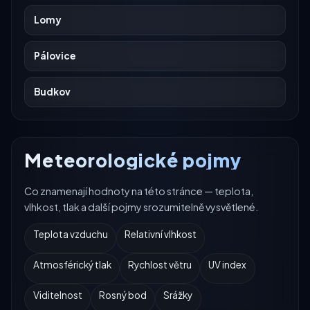
Lomy
Pálovice
Budkov
Meteorologické pojmy
Co znamenají hodnoty na této stránce — teplota,
vlhkost, tlak a další pojmy srozumitelně vysvětlené.
Teplota vzduchu
Relativní vlhkost
Atmosférický tlak
Rychlost větru
UV index
Viditelnost
Rosný bod
Srážky