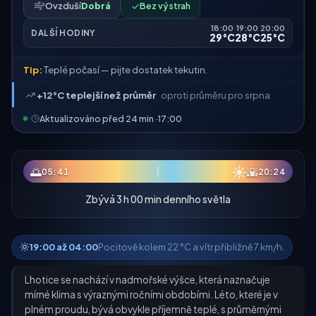
Ovzduší
Dobrá
✓
Bez výstrah
18:00
19:00
20:00
DALŠÍ HODINY
29°C
28°C
25°C
Tip:
Teplé počasí — pijte dostatek tekutin.
+12°C teplejší než průměr
oproti průměru pro srpna
Aktualizováno před 24 min ·
17:00
☀
🌅
🌇
05:41
20:24
Zbývá 3 h 00 min denního světla
19:00 až 04:00
Pocitově kolem 22 °C a vítr přibližně 7 km/h.
Lhotice se nachází v nadmořské výšce, která naznačuje
mírné klima s výraznými ročními obdobími. Léto, které je v
plném proudu, bývá obvykle příjemně teplé, s průměrnými