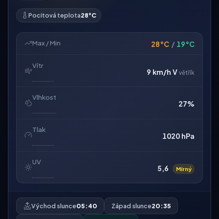
Pocitová teplota
28°C
Max / Min
28°C
/
19°C
Vítr
9 km/h
V
větřík
Vlhkost
27%
Tlak
1020 hPa
UV
5,6
Mírný
Východ slunce
05:40
Západ slunce
20:35