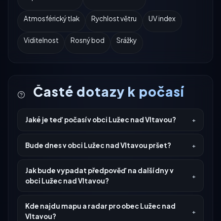
Atmosférický tlak
Rychlost větru
UV index
Viditelnost
Rosný bod
Srážky
Časté dotazy k počasí
Jaké je teď počasí v obci Lužec nad Vltavou?
Bude dnes v obci Lužec nad Vltavou pršet?
Jak bude vypadat předpověď na další dny v
obci Lužec nad Vltavou?
Kde najdu mapu a radar pro obec Lužec nad
Vltavou?