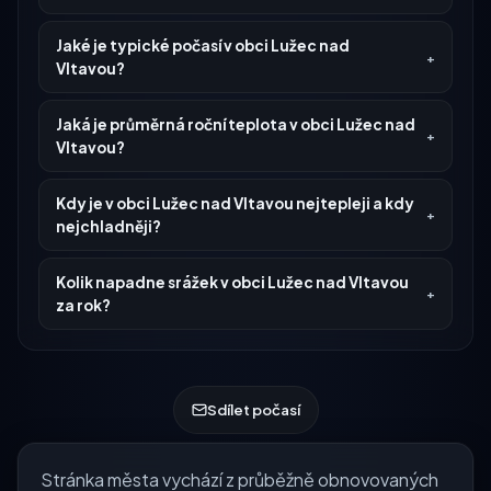
Jaké je typické počasí v obci Lužec nad
Vltavou?
Jaká je průměrná roční teplota v obci Lužec nad
Vltavou?
Kdy je v obci Lužec nad Vltavou nejtepleji a kdy
nejchladněji?
Kolik napadne srážek v obci Lužec nad Vltavou
za rok?
Sdílet počasí
Stránka města vychází z průběžně obnovovaných