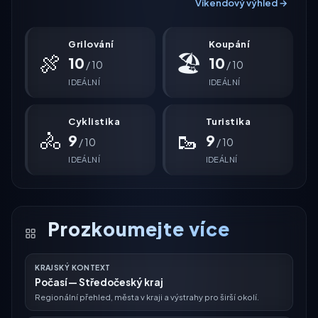
Víkendový výhled →
Grilování
Koupání
🍖
🏖
10
10
/ 10
/ 10
IDEÁLNÍ
IDEÁLNÍ
Cyklistika
Turistika
🚴
🥾
9
9
/ 10
/ 10
IDEÁLNÍ
IDEÁLNÍ
Prozkoumejte více
KRAJSKÝ KONTEXT
Počasí — Středočeský kraj
Regionální přehled, města v kraji a výstrahy pro širší okolí.