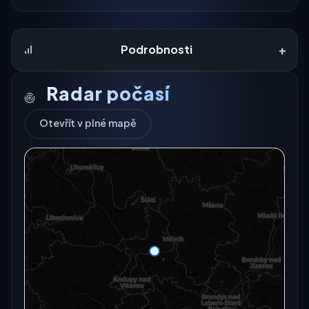
+
Podrobnosti
Radar počasí
Otevřít v plné mapě
Radarový snímek momentálně není dostupný.
Otevřít v plné mapě
Otevřít v plné mapě →
Zkusit znovu