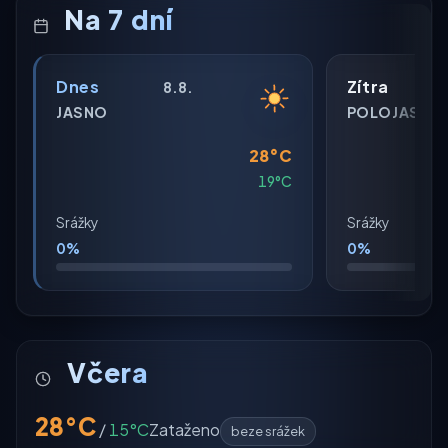
Na 7 dní
Dnes
Zítra
8.8.
JASNO
POLOJASNO
28°C
19°C
Srážky
Srážky
0%
0%
Včera
28°C
/
15°C
Zataženo
beze srážek