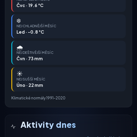
Čvc · 19.6 °C
❄️
NEJCHLADNĚJŠÍ MĚSÍC
Led · -0.8 °C
🌧️
NEJDEŠTIVĚJŠÍ MĚSÍC
Čvn · 73 mm
☀️
NEJSUŠŠÍ MĚSÍC
Úno · 22 mm
Klimatické normály 1991–2020
Aktivity dnes