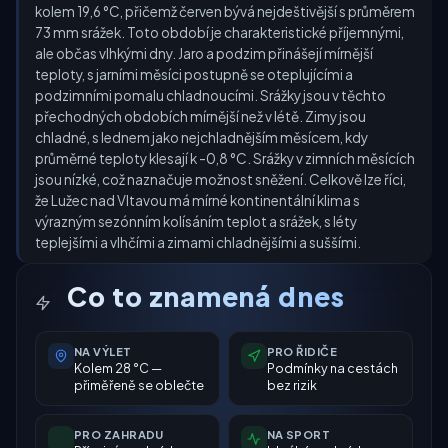
kolem 19,6 °C, přičemž červen bývá nejdeštivější s průměrem
73 mm srážek. Toto období je charakteristické příjemnými,
ale občas vlhkými dny. Jaro a podzim přinášejí mírnější
teploty, s jarními měsíci postupně se oteplujícími a
podzimními pomalu chladnoucími. Srážky jsou v těchto
přechodných obdobích mírnější než v létě. Zimy jsou
chladné, s lednem jako nejchladnějším měsícem, kdy
průměrné teploty klesají k -0,8 °C. Srážky v zimních měsících
jsou nízké, což naznačuje možnost sněžení. Celkově lze říci,
že Lužec nad Vltavou má mírné kontinentální klima s
výrazným sezónním kolísáním teplot a srážek, s léty
teplejšími a vlhčími a zimami chladnějšími a suššími.
Co to znamená dnes
NA VÝLET
PRO ŘIDIČE
Kolem 28 °C —
Podmínky na cestách
přiměřeně se oblečte
bez rizik
PRO ZAHRADU
NA SPORT