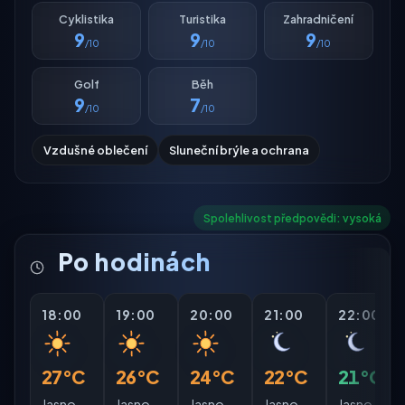
Cyklistika
Turistika
Zahradničení
9
9
9
/10
/10
/10
Golf
Běh
9
7
/10
/10
Vzdušné oblečení
Sluneční brýle a ochrana
Spolehlivost předpovědi: vysoká
Po hodinách
18:00
19:00
20:00
21:00
22:00
27°C
26°C
24°C
22°C
21°C
Jasno
Jasno
Jasno
Jasno
Jasno