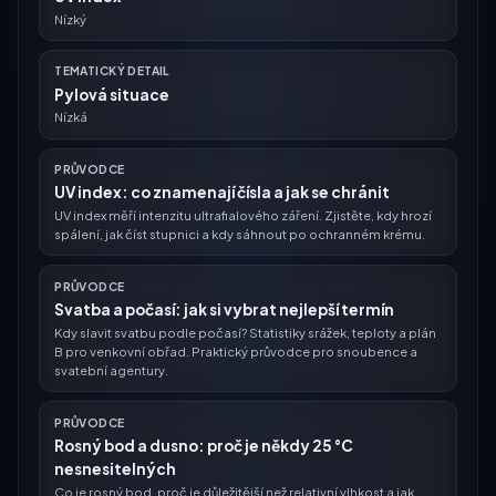
Nízký
TEMATICKÝ DETAIL
Pylová situace
Nízká
PRŮVODCE
UV index: co znamenají čísla a jak se chránit
UV index měří intenzitu ultrafialového záření. Zjistěte, kdy hrozí
spálení, jak číst stupnici a kdy sáhnout po ochranném krému.
PRŮVODCE
Svatba a počasí: jak si vybrat nejlepší termín
Kdy slavit svatbu podle počasí? Statistiky srážek, teploty a plán
B pro venkovní obřad. Praktický průvodce pro snoubence a
svatební agentury.
PRŮVODCE
Rosný bod a dusno: proč je někdy 25 °C
nesnesitelných
Co je rosný bod, proč je důležitější než relativní vlhkost a jak