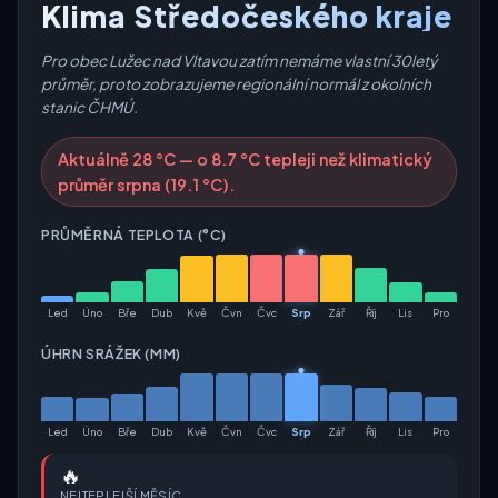
Klima Středočeského kraje
Pro obec Lužec nad Vltavou zatím nemáme vlastní 30letý
průměr, proto zobrazujeme regionální normál z okolních
stanic ČHMÚ.
Aktuálně 28 °C — o 8.7 °C tepleji než klimatický
průměr srpna (19.1 °C).
PRŮMĚRNÁ TEPLOTA (°C)
Led
Úno
Bře
Dub
Kvě
Čvn
Čvc
Srp
Zář
Říj
Lis
Pro
ÚHRN SRÁŽEK (MM)
Led
Úno
Bře
Dub
Kvě
Čvn
Čvc
Srp
Zář
Říj
Lis
Pro
🔥
NEJTEPLEJŠÍ MĚSÍC