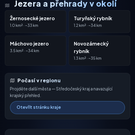
Jezera a přehrady v okolí
Žernosecké jezero
Turyňský rybník
1.0 km² · ~33 km
1.2 km² · ~34 km
Máchovo jezero
Novozámecký
3.5 km² · ~34 km
rybník
1.3 km² · ~35 km
Počasí v regionu
Projděte další města — Středočeský kraj a navazující
krajský přehled.
Otevřít stránku kraje