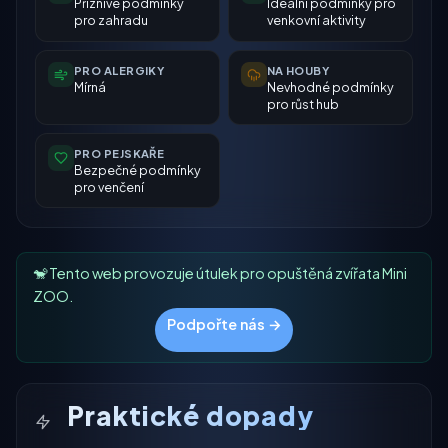
Příznivé podmínky
Ideální podmínky pro
pro zahradu
venkovní aktivity
PRO ALERGIKY
NA HOUBY
Mírná
Nevhodné podmínky
pro růst hub
PRO PEJSKAŘE
Bezpečné podmínky
pro venčení
🐒 Tento web provozuje útulek pro opuštěná zvířata Mini
ZOO.
Podpořte nás →
Praktické dopady