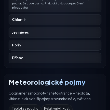
poznat, že bude dusno. Praktický průvodce pro čtení
předpovědi.
Chlumín
Jeviněves
Hořín
Dřínov
Meteorologické pojmy
Co znamenají hodnoty na této stránce — teplota,
vlhkost, tlak a další pojmy srozumitelně vysvětlené.
Teplota vzduchu
Relativní vlhkost