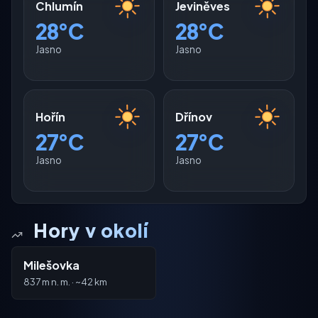
Chlumín
Jeviněves
28°C
28°C
Jasno
Jasno
Hořín
Dřínov
27°C
27°C
Jasno
Jasno
Hory v okolí
Milešovka
837 m n. m. · ~42 km