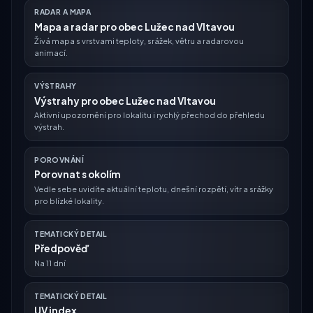
RADAR A MAPA
Mapa a radar pro obec Lužec nad Vltavou
Živá mapa s vrstvami teploty, srážek, větru a radarovou
animací.
VÝSTRAHY
Výstrahy pro obec Lužec nad Vltavou
Aktivní upozornění pro lokalitu i rychlý přechod do přehledu
výstrah.
POROVNÁNÍ
Porovnat s okolím
Vedle sebe uvidíte aktuální teplotu, dnešní rozpětí, vítr a srážky
pro blízké lokality.
TEMATICKÝ DETAIL
Předpověď
Na 11 dní
TEMATICKÝ DETAIL
UV index