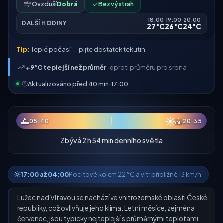
Ovzduší
Dobrá
✓
Bez výstrah
18:00
19:00
20:00
DALŠÍ HODINY
27°C
26°C
24°C
Tip:
Teplé počasí — pijte dostatek tekutin.
+9°C teplejší než průměr
oproti průměru pro srpna
Aktualizováno před 40 min ·
17:00
☀
🌅
🌇
05:40
20:35
Zbývá 2 h 54 min denního světla
17:00 až 04:00
Pocitově kolem 22 °C a vítr přibližně 13 km/h.
Lužec nad Vltavou se nachází ve vnitrozemské oblasti České
republiky, což ovlivňuje jeho klima. Letní měsíce, zejména
červenec, jsou typicky nejteplejší s průměrnými teplotami