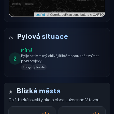
Leaflet
|
© OpenStreetMap contributors © CARTO
Pylová situace
Mírná
Pyl je zatím mírný, citlivější lidé mohou začít vnímat
2
první projevy.
trávy
plevele
Blízká města
Další blízké lokality okolo obce Lužec nad Vltavou.