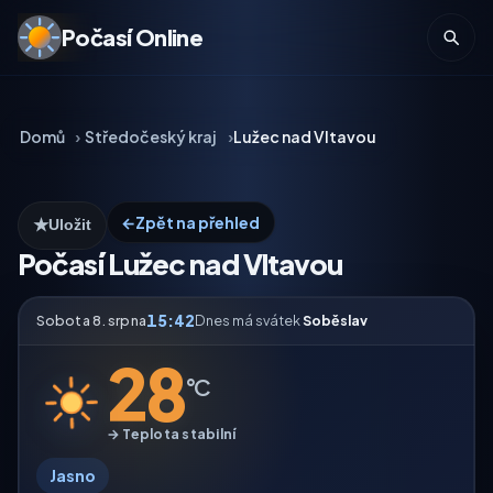
Počasí Online
Domů
Středočeský kraj
Lužec nad Vltavou
←
Zpět na přehled
★
Uložit
Počasí Lužec nad Vltavou
15:42
Sobota 8. srpna
Dnes má svátek
Soběslav
28
°C
→ Teplota stabilní
Jasno