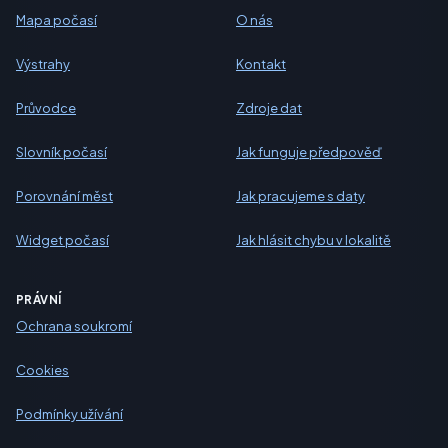
Mapa počasí
O nás
Výstrahy
Kontakt
Průvodce
Zdroje dat
Slovník počasí
Jak funguje předpověď
Porovnání měst
Jak pracujeme s daty
Widget počasí
Jak hlásit chybu v lokalitě
PRÁVNÍ
Ochrana soukromí
Cookies
Podmínky užívání