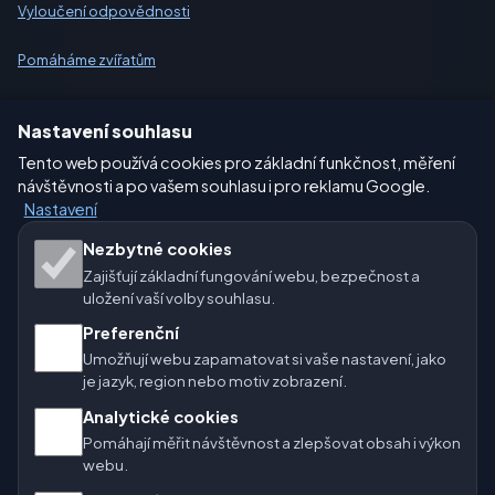
Vyloučení odpovědnosti
Pomáháme zvířatům
Sitemap
Nastavení souhlasu
Tento web používá cookies pro základní funkčnost, měření
Nastavení
návštěvnosti a po vašem souhlasu i pro reklamu Google.
Nastavení
Naše weby o počasí:
Nezbytné cookies
Zajišťují základní fungování webu, bezpečnost a
🇨🇿 Česko
🇭🇷 Chorvatsko
🇧🇬 Bulharsko
uložení vaší volby souhlasu.
Preferenční
🇩🇪🇦🇹🇨🇭 Německo / Rakousko / Švýcarsko
Umožňují webu zapamatovat si vaše nastavení, jako
je jazyk, region nebo motiv zobrazení.
🌎 Latinská Amerika a Španělsko
Analytické cookies
🇮🇳 Jižní a jihovýchodní Asie
🌍 Mezinárodní síť počasí
Pomáhají měřit návštěvnost a zlepšovat obsah i výkon
webu.
Provozovatel: Spolek Minizoo.cz z.s. | IČO: 21135550 |