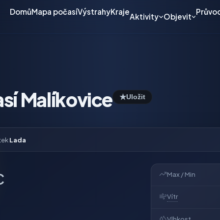
Domů
Mapa počasí
Výstrahy
Kraje
Průvo
Aktivity
Objevit
sí Malíkovice
★
Uložit
tek
Lada
Max / Min
C
Vítr
Vlhkost