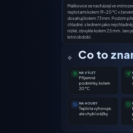
Malíkovice se nacházejí ve vnitroze
teplotami kolem 19-20 °C v červenc
dosahují kolem 73 mm. Podzim přiná
chladné, s lednem jako nejchladněj
nízké, obvykle kolem 25 mm. Jaro j
letní období.
Co to zn
NA VÝLET
Příjemné
podmínky, kolem
20 °C
NA HOUBY
Teplota vyhovuje,
ale chybí srážky