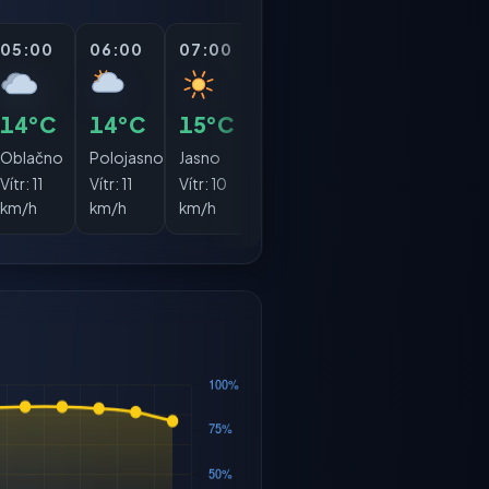
05:00
06:00
07:00
08:00
09:00
10:0
14°C
14°C
15°C
17°C
19°C
21°
Oblačno
Polojasno
Jasno
Jasno
Jasno
Jasn
Vítr:
11
Vítr:
11
Vítr:
10
Vítr:
10
Vítr:
10
Vítr:
1
km/h
km/h
km/h
km/h
km/h
km/h