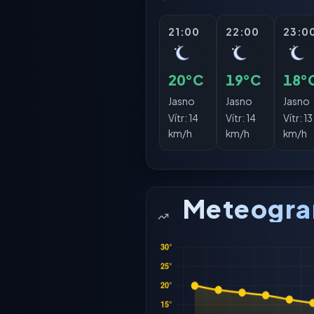
21:00
22:00
23:0
20°C
19°C
18°
Jasno
Jasno
Jasno
Vítr:
14
Vítr:
14
Vítr:
13
km/h
km/h
km/h
Meteogr