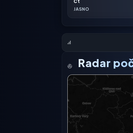
Čt
JASNO
Radar poč
Radarový snímek momentálně n
Otevřít v plné 
Otevřít v 
Zkusit znovu