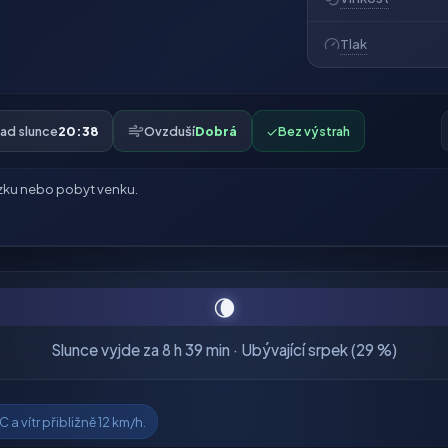
Tlak
ad slunce
20:38
Ovzduší
Dobrá
✓
Bez výstrah
zku nebo pobyt venku.
🌘
Slunce vyjde za 8 h 39 min · Ubývající srpek (29 %)
 a vítr přibližně 12 km/h.