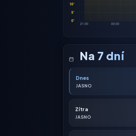
Na 7 dní
Dnes
JASNO
Zítra
JASNO