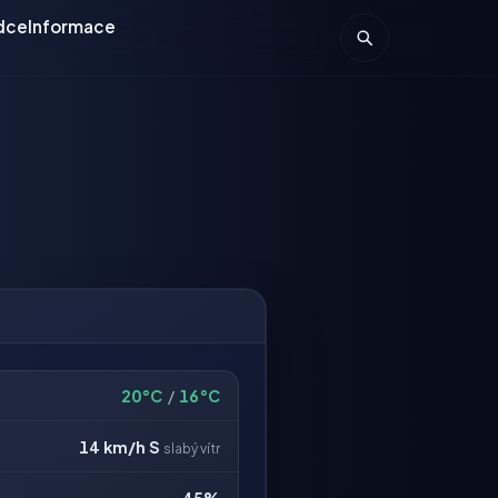
dce
Informace
20°C
/
16°C
14 km/h
S
slabý vítr