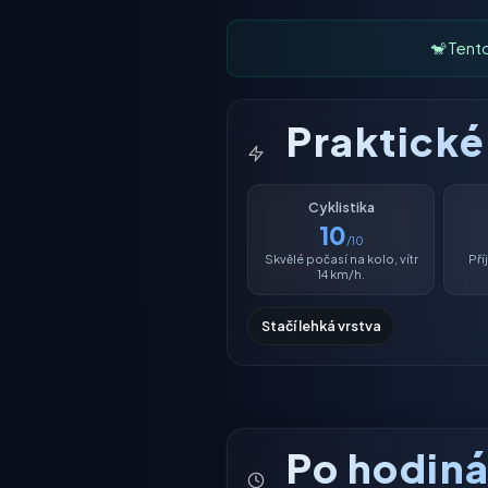
🐒 Tent
Praktick
Cyklistika
10
/10
Skvělé počasí na kolo, vítr
Př
14 km/h.
Stačí lehká vrstva
Po hodin