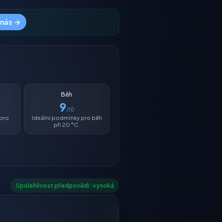
 nás →
Běh
9
/10
 pro
Ideální podmínky pro běh
při 20 °C.
Spolehlivost předpovědi: vysoká