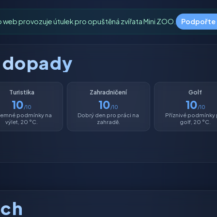
o web provozuje útulek pro opuštěná zvířata Mini ZOO.
Podpořte
é dopady
Turistika
Zahradničení
Golf
10
10
10
/10
/10
/10
íjemné podmínky na
Dobrý den pro práci na
Příznivé podmínky
výlet, 20 °C.
zahradě.
golf, 20 °C.
ách