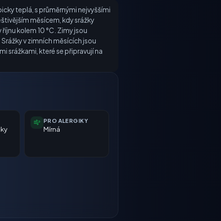
ypicky teplá, s průměrnými nejvyššími
eštivějším měsícem, kdy srážky
říjnu kolem 10 °C. Zimy jsou
 Srážky v zimních měsících jsou
 srážkami, které se připravují na
PRO ALERGIKY
nky
Mírná