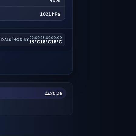
45%
1021 hPa
22:00
23:00
00:00
DALŠÍ HODINY
19°C
18°C
18°C
🌅
20:38