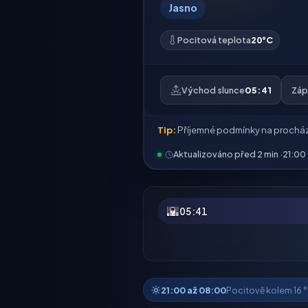
Jasno
Pocitová teplota
20°C
Východ slunce
05:41
Záp
Tip:
Příjemné podmínky na prochá
Aktualizováno před 2 min ·
21:00
🌇
05:41
21:00 až 08:00
Pocitově kolem 16 °C