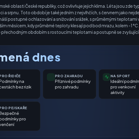
mské oblasti České republiky, což ovlivňuje jejich klima. Léta jsou zde t
i a srpnu. Toto období je také jedním z nejvlhčích, s červnem jako nejd
ší postupné ochlazování a snižování srážek, s průměrnými teplotami v 
ším měsícem, kdy průměrné teploty klesají pod bod mrazu, kolem -1 °C.
e přechodným obdobím s rostoucími teplotami a postupně se zvyšujícími
amená dnes
PRO ŘIDIČE
PRO ZAHRADU
NA SPORT
Podmínky na
Příznivé podmínky
Ideální podmí
cestách bez rizik
pro zahradu
pro venkovní
aktivity
PRO PEJSKAŘE
Bezpečné
podmínky pro
venčení