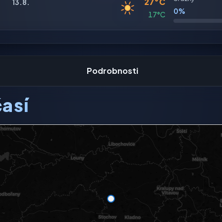
27°C
13.8.
0%
17°C
Podrobnosti
así
ení dostupný.
mapě
plné mapě →