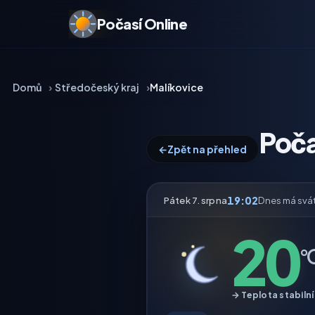
Počasí Online
Domů
Středočeský kraj
Malíkovice
Poča
←
Zpět na přehled
19:02
Pátek 7. srpna
Dnes má svá
20
°
→ Teplota stabilní