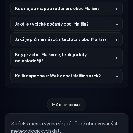
Kde najdu mapu a radar pro obec Malšín?
Jaké je typické počasí v obci Malšín?
Jaká je průměrná roční teplota v obci Malšín?
Kdy je v obci Malšín nejtepleji a kdy
nejchladněji?
Kolik napadne srážek v obci Malšín za rok?
Sdílet počasí
Stránka města vychází z průběžně obnovovaných
meteorologických dat.