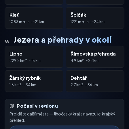
Kleť
Špičák
1083 m n. m. · ~21 km
1221 m n. m. · ~24 km
Jezera a přehrady v okolí
Lipno
Římovská přehrada
229.2 km² · ~15 km
4.9 km² · ~22 km
Žárský rybník
Dehtář
1.6 km² · ~34 km
2.7 km² · ~36 km
Počasí v regionu
Projděte další města — Jihočeský kraj a navazující krajský
přehled.