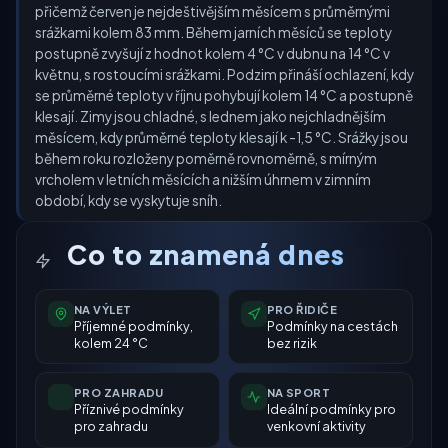
přičemž červen je nejdeštivějším měsícem s průměrnými
srážkami kolem 83 mm. Během jarních měsíců se teploty
postupně zvyšují z hodnot kolem 4 °C v dubnu na 14 °C v
květnu, s rostoucími srážkami. Podzim přináší ochlazení, kdy
se průměrné teploty v říjnu pohybují kolem 14 °C a postupně
klesají. Zimy jsou chladné, s lednem jako nejchladnějším
měsícem, kdy průměrné teploty klesají k -1,5 °C. Srážky jsou
během roku rozloženy poměrně rovnoměrně, s mírným
vrcholem v letních měsících a nižším úhrnem v zimním
období, kdy se vyskytuje sníh.
Co to znamená dnes
NA VÝLET
PRO ŘIDIČE
Příjemné podmínky,
Podmínky na cestách
kolem 24 °C
bez rizik
PRO ZAHRADU
NA SPORT
Příznivé podmínky
Ideální podmínky pro
pro zahradu
venkovní aktivity