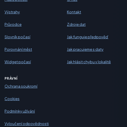
Výstrahy
Kontakt
Průvodce
Zdroje dat
Slovník počasí
Jak funguje předpověď
Porovnání měst
Jak pracujeme s daty
Widget počasí
Jak hlásit chybu v lokalitě
PRÁVNÍ
Ochrana soukromí
Cookies
Podmínky užívání
Vyloučení odpovědnosti