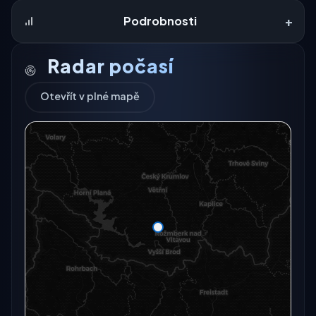
+
Podrobnosti
Radar počasí
Otevřít v plné mapě
Radarový snímek momentálně není dostupný.
Otevřít v plné mapě
Otevřít v plné mapě →
Zkusit znovu