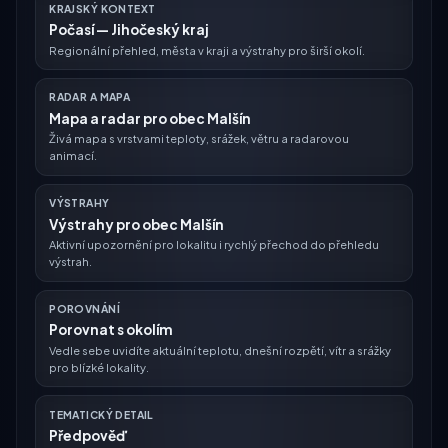
KRAJSKÝ KONTEXT
Počasí — Jihočeský kraj
Regionální přehled, města v kraji a výstrahy pro širší okolí.
RADAR A MAPA
Mapa a radar pro obec Malšín
Živá mapa s vrstvami teploty, srážek, větru a radarovou
animací.
VÝSTRAHY
Výstrahy pro obec Malšín
Aktivní upozornění pro lokalitu i rychlý přechod do přehledu
výstrah.
POROVNÁNÍ
Porovnat s okolím
Vedle sebe uvidíte aktuální teplotu, dnešní rozpětí, vítr a srážky
pro blízké lokality.
TEMATICKÝ DETAIL
Předpověď