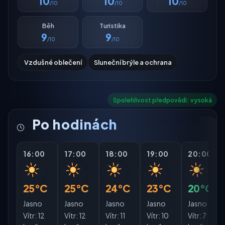
10
10
10
/10
/10
/10
Běh
Turistika
9
9
/10
/10
Vzdušné oblečení
Sluneční brýle a ochrana
Spolehlivost předpovědi: vysoká
Po hodinách
16:00
17:00
18:00
19:00
20:00
25°C
25°C
24°C
23°C
20°C
Jasno
Jasno
Jasno
Jasno
Jasno
Vítr:
12
Vítr:
12
Vítr:
11
Vítr:
10
Vítr:
7