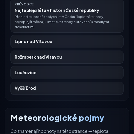
PRŮVODCE
Nejteplejší léta v historii České republiky
Přehled rekordně teplých let v Česku. Teplotní rekordy,
nejteplejší města, klimatické trendy a srovnání s minulými
desetiletími.
Lipno nad Vltavou
Rožmberk nad Vltavou
Loučovice
Vyšší Brod
Meteorologické pojmy
Co znamenají hodnoty na této stránce — teplota,