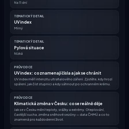
Na 11 dní
TEMATICKÝ DETAIL
UV index
Mírný
TEMATICKÝ DETAIL
Pylová situace
Nízká
PRŮVODCE
UV index: co znamenají čísla a jak se chránit
UV index měří intenzitu ultrafialového záření. Zjistěte, kdy hrozí
spálení, jak číst stupnici a kdy sáhnout po ochranném krému.
PRŮVODCE
Klimatická změna v Česku: co se reálně děje
Jak se v Česku mění teploty, srážky a extrémy. Oteplování,
častější sucha, změna sněhové sezóny — data ČHMÚ a co to
znamená pro každodenní život.