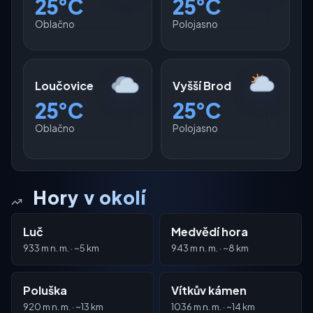
25°C
25°C
Oblačno
Polojasno
Loučovice
Vyšší Brod
25°C
25°C
Oblačno
Polojasno
Hory v okolí
Luč
Medvědí hora
933 m n. m. · ~5 km
943 m n. m. · ~8 km
Poluška
Vítkův kámen
920 m n. m. · ~13 km
1036 m n. m. · ~14 km