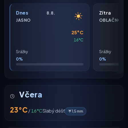
Dnes
Zítra
8.8.
JASNO
OBLAČNO
25°C
16°C
Srážky
Srážky
0%
0%
Včera
23°C
/
16°C
Slabý déšť
☔ 1,5 mm