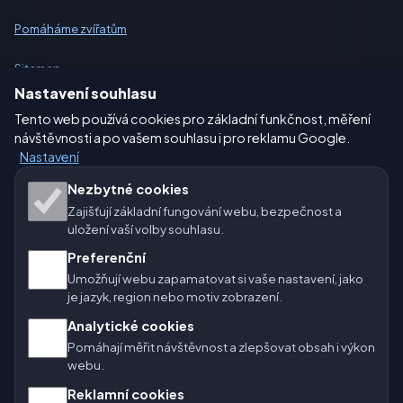
Pomáháme zvířatům
Sitemap
Nastavení souhlasu
Nastavení
Tento web používá cookies pro základní funkčnost, měření
návštěvnosti a po vašem souhlasu i pro reklamu Google.
Nastavení
Naše weby o počasí:
Nezbytné cookies
Zajišťují základní fungování webu, bezpečnost a
🇨🇿 Česko
🇭🇷 Chorvatsko
🇧🇬 Bulharsko
uložení vaší volby souhlasu.
🇩🇪🇦🇹🇨🇭 Německo / Rakousko / Švýcarsko
Preferenční
Umožňují webu zapamatovat si vaše nastavení, jako
🌎 Latinská Amerika a Španělsko
je jazyk, region nebo motiv zobrazení.
Analytické cookies
🇮🇳 Jižní a jihovýchodní Asie
🌍 Mezinárodní síť počasí
Pomáhají měřit návštěvnost a zlepšovat obsah i výkon
webu.
Provozovatel: Spolek Minizoo.cz z.s. | IČO: 21135550 |
Reklamní cookies
info@pocasi.online