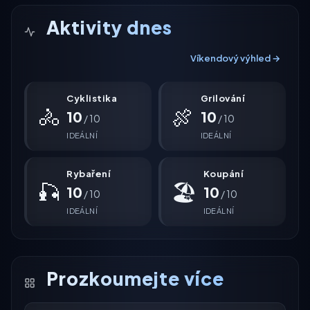
Aktivity dnes
Víkendový výhled →
Cyklistika
Grilování
🚴
🍖
10
10
/ 10
/ 10
IDEÁLNÍ
IDEÁLNÍ
Rybaření
Koupání
🎣
🏖
10
10
/ 10
/ 10
IDEÁLNÍ
IDEÁLNÍ
Prozkoumejte více