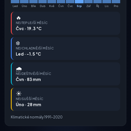
Led
Úno
Bře
Dub
Kvě
Čvn
Čvc
Srp
Zář
Říj
Lis
Pro
🔥
NEJTEPLEJŠÍ MĚSÍC
Čvc · 19.3 °C
❄️
NEJCHLADNĚJŠÍ MĚSÍC
Led · -1.5 °C
🌧️
NEJDEŠTIVĚJŠÍ MĚSÍC
Čvn · 83 mm
☀️
NEJSUŠŠÍ MĚSÍC
Úno · 28 mm
Klimatické normály 1991–2020