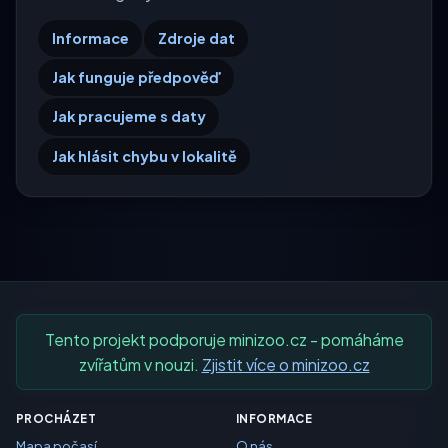
Informace
Zdroje dat
Jak funguje předpověď
Jak pracujeme s daty
Jak hlásit chybu v lokalitě
Tento projekt podporuje minizoo.cz - pomáháme
zvířatům v nouzi.
Zjistit více o minizoo.cz
PROCHÁZET
INFORMACE
Mapa počasí
O nás