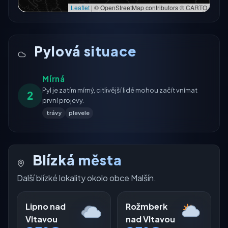
Leaflet
|
© OpenStreetMap contributors © CARTO
Pylová situace
Mírná
Pyl je zatím mírný, citlivější lidé mohou začít vnímat
2
první projevy.
trávy
plevele
Blízká města
Další blízké lokality okolo obce Malšín.
Lipno nad
Rožmberk
Vltavou
nad Vltavou