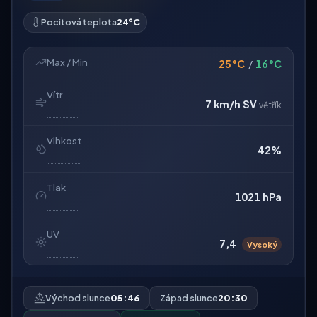
Pocitová teplota
24°C
Max / Min
25°C
/
16°C
Vítr
7 km/h
SV
větřík
Vlhkost
42%
Tlak
1021 hPa
UV
7,4
Vysoký
Východ slunce
05:46
Západ slunce
20:30