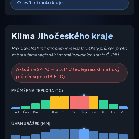
Otevřít stránku kraje
Klima Jihočeského kraje
Pro obec Malšín zatím nemáme vlastní 30letý průměr, proto
zobrazujeme regionální normál z okolních stanic ČHMÚ.
Aktuálně 24 °C — o 5.1 °C tepleji než klimatický
průměr srpna (18.8 °C).
PRŮMĚRNÁ TEPLOTA (°C)
Led
Úno
Bře
Dub
Kvě
Čvn
Čvc
Srp
Zář
Říj
Lis
Pro
ÚHRN SRÁŽEK (MM)