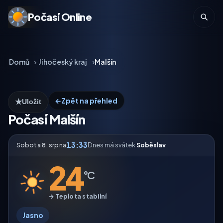
Počasí Online
Domů
Jihočeský kraj
Malšín
←
Zpět na přehled
★
Uložit
Počasí Malšín
13:33
Sobota 8. srpna
Dnes má svátek
Soběslav
24
°C
→ Teplota stabilní
Jasno