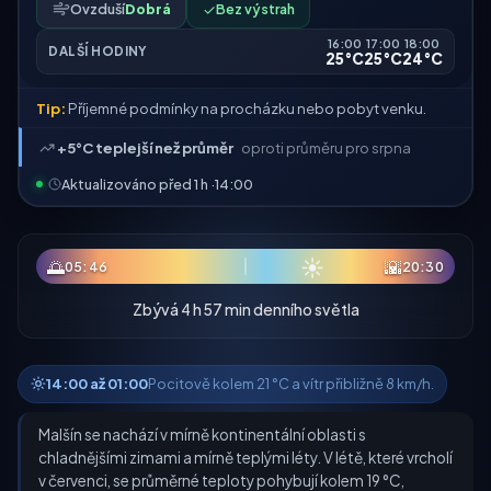
Ovzduší
Dobrá
✓
Bez výstrah
16:00
17:00
18:00
DALŠÍ HODINY
25°C
25°C
24°C
Tip:
Příjemné podmínky na procházku nebo pobyt venku.
+5°C teplejší než průměr
oproti průměru pro srpna
Aktualizováno před 1 h ·
14:00
☀
🌅
🌇
05:46
20:30
Zbývá 4 h 57 min denního světla
14:00 až 01:00
Pocitově kolem 21 °C a vítr přibližně 8 km/h.
Malšín se nachází v mírně kontinentální oblasti s
chladnějšími zimami a mírně teplými léty. V létě, které vrcholí
v červenci, se průměrné teploty pohybují kolem 19 °C,