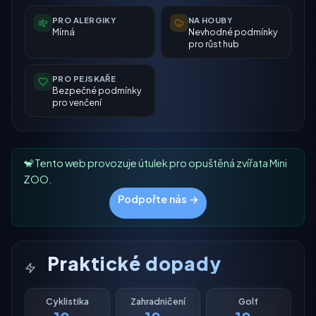
PRO ALERGIKY
NA HOUBY
Mírná
Nevhodné podmínky
pro růst hub
PRO PEJSKAŘE
Bezpečné podmínky
pro venčení
🐒 Tento web provozuje útulek pro opuštěná zvířata Mini
ZOO.
Podpořte nás →
Praktické dopady
Cyklistika
Zahradničení
Golf