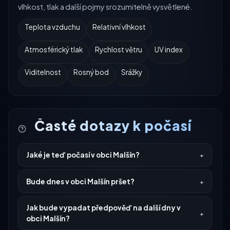
vlhkost, tlak a další pojmy srozumitelně vysvětlené.
Teplota vzduchu
Relativní vlhkost
Atmosférický tlak
Rychlost větru
UV index
Viditelnost
Rosný bod
Srážky
Časté dotazy k počasí
Jaké je teď počasí v obci Malšín?
Bude dnes v obci Malšín pršet?
Jak bude vypadat předpověď na další dny v
obci Malšín?