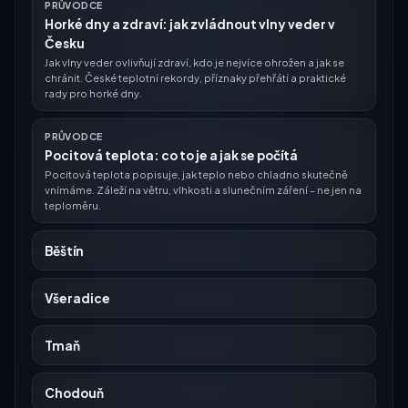
PRŮVODCE
Horké dny a zdraví: jak zvládnout vlny veder v
Česku
Jak vlny veder ovlivňují zdraví, kdo je nejvíce ohrožen a jak se
chránit. České teplotní rekordy, příznaky přehřátí a praktické
rady pro horké dny.
PRŮVODCE
Pocitová teplota: co to je a jak se počítá
Pocitová teplota popisuje, jak teplo nebo chladno skutečně
vnímáme. Záleží na větru, vlhkosti a slunečním záření – ne jen na
teploměru.
Běštín
Všeradice
Tmaň
Chodouň