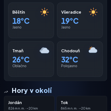
Běštín
Všeradice
18°C
19°C
Jasno
Jasno
Tmaň
Chodouň
26°C
32°C
Oblačno
Polojasno
Hory v okolí
Jordán
Tok
826 m n. m. · ~20 km
865 m n. m. · ~20 km