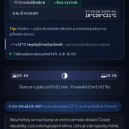
Ovzduší
Dobrá
✓
Bez výstrah
07:00
08:00
09:00
DALŠÍ HODINY
18°C
20°C
21°C
Tip:
Horko — pijte dostatek tekutin a omezte pobyt na
přímém slunci.
+12°C teplejší než průměr
oproti průměru pro srpna
Aktualizováno před 14 h ·
6.8. 16:00
🌗
🌇
🌅
05:40
20:38
Slunce vyjde za 0 h 01 min · Poslední čtvrť (42 %)
20:00 až 03:00
Pocitově kolem 23 °C a vítr přibližně 12 km/h.
Neumětely se nacházejí ve vnitrozemské oblasti České
republiky, což ovlivňuje jejich klima. Léto je zde typicky mírné,