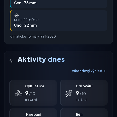
Čvn · 73 mm
☀️
NEJSUŠŠÍ MĚSÍC
Úno · 22 mm
Klimatické normály 1991–2020
Aktivity dnes
Víkendový výhled →
Cyklistika
Grilování
🚴
🍖
9
9
/ 10
/ 10
IDEÁLNÍ
IDEÁLNÍ
Koupání
Běh