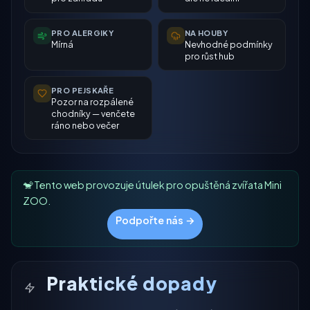
PRO ALERGIKY
NA HOUBY
Mírná
Nevhodné podmínky
pro růst hub
PRO PEJSKAŘE
Pozor na rozpálené
chodníky — venčete
ráno nebo večer
🐒 Tento web provozuje útulek pro opuštěná zvířata Mini
ZOO.
Podpořte nás →
Praktické dopady