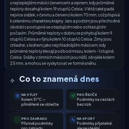
s nejteplejšími měsíci červencem a srpnem, kdy průměrné
teploty dosahují kolem 19 stupňů Celsia. V létě také padá
nejvíce srážek, v červnu a červenci kolem 70 mm, což přispívá
k zelenému charakteru krajiny. Jaro a podzim jsou přechodná
období s postupně se oteplujícím nebo ochlazujícím
počasím. Průměrné teploty v dubnu se pohybují kolem 9
stupňů Celsia a v říjnu kolem 10 stupňů Celsia. Zimy jsou
chladné, s lednem jako nejchladnějším měsícem, kdy
průměrné teploty klesají pod bod mrazu, kolem -1 stupně
Celsia. Srážky v zimních měsících jsou nižší, obvykle kolem
25 mm, a mohou se vyskytovat ve formě sněhu.
Co to znamená dnes
NA VÝLET
PRO ŘIDIČE
Kolem 31 °C —
Podmínky na cestách
přiměřeně se oblečte
bez rizik
PRO ZAHRADU
NA SPORT
Příznivé podmínky
Podmínky přijatelné,
pro zahradu
ale ne ideální