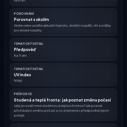
výstrah.
POROVNÁNÍ
Porovnat s okolím
Vedle sebe uvidíte aktuální teplotu, dnešní rozpětí, vítr a srážky
pro blízké lokality.
TEMATICKÝ DETAIL
Předpověď
Na 11 dní
TEMATICKÝ DETAIL
UV index
Nízký
PRŮVODCE
Studená a teplá fronta: jak poznat změnu počasí
Jaký je rozdíl mezi studenou a teplou frontou? Jak poznat
přicházející změnu počasí a co znamená v předpovědi jejich
pohyb.