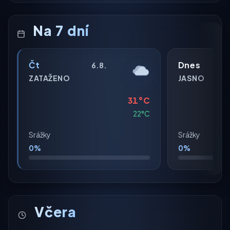
Na 7 dní
Čt
Dnes
6.8.
ZATAŽENO
JASNO
31°C
22°C
Srážky
Srážky
0%
0%
Včera