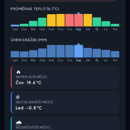
PRŮMĚRNÁ TEPLOTA (°C)
Led
Úno
Bře
Dub
Kvě
Čvn
Čvc
Srp
Zář
Říj
Lis
Pro
ÚHRN SRÁŽEK (MM)
Led
Úno
Bře
Dub
Kvě
Čvn
Čvc
Srp
Zář
Říj
Lis
Pro
🔥
NEJTEPLEJŠÍ MĚSÍC
Čvc · 19.6 °C
❄️
NEJCHLADNĚJŠÍ MĚSÍC
Led · -0.8 °C
🌧️
NEJDEŠTIVĚJŠÍ MĚSÍC