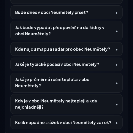
Bude dnes v obci Neumětely pršet?
Jak bude vypadat předpověď na další dny v
obci Neumětely?
Kde najdu mapu a radar pro obec Neumětely?
Jaké je typické počasí v obci Neumětely?
Jaká je průměrná roční teplota v obci
Neumětely?
Kdy je v obci Neumětely nejtepleji a kdy
nejchladněji?
Kolik napadne srážek v obci Neumětely za rok?