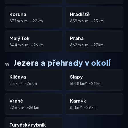
Koruna
Hradiště
837 m n. m. · ~22 km
839 m n. m. · ~25 km
Malý Tok
Praha
844 m n. m. · ~26 km
862 m n. m. · ~27 km
Jezera a přehrady v okolí
Klíčava
Slapy
2.3 km² · ~26 km
164.8 km² · ~26 km
Vrané
Kamýk
22.6 km² · ~26 km
8.1 km² · ~29 km
Turyňský rybník