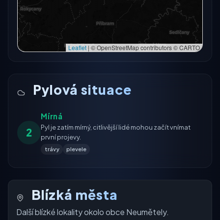
Zkusit znovu
Leaflet
|
© OpenStreetMap contributors © CARTO
Pylová situace
Mírná
Pyl je zatím mírný, citlivější lidé mohou začít vnímat
2
první projevy.
trávy
plevele
Blízká města
Další blízké lokality okolo obce Neumětely.