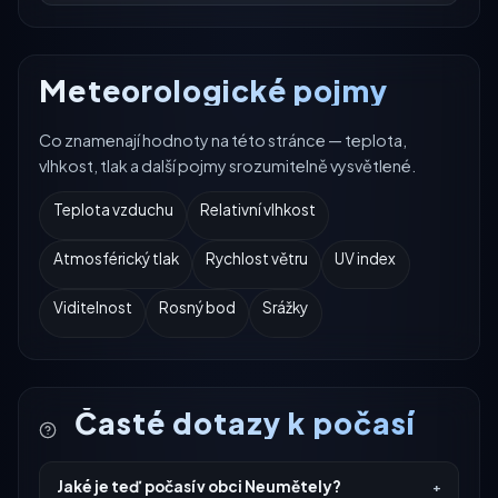
Meteorologické pojmy
Co znamenají hodnoty na této stránce — teplota,
vlhkost, tlak a další pojmy srozumitelně vysvětlené.
Teplota vzduchu
Relativní vlhkost
Atmosférický tlak
Rychlost větru
UV index
Viditelnost
Rosný bod
Srážky
Časté dotazy k počasí
Jaké je teď počasí v obci Neumětely?