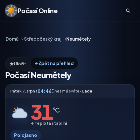
Počasí Online
Domů
Středočeský kraj
Neumětely
←
Zpět na přehled
★
Uložit
Počasí Neumětely
04:46
Pátek 7. srpna
Dnes má svátek
Lada
31
°C
→ Teplota stabilní
Polojasno