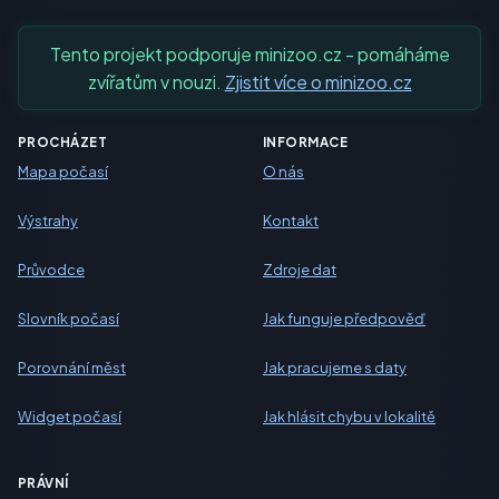
Tento projekt podporuje minizoo.cz - pomáháme
zvířatům v nouzi.
Zjistit více o minizoo.cz
PROCHÁZET
INFORMACE
Mapa počasí
O nás
Výstrahy
Kontakt
Průvodce
Zdroje dat
Slovník počasí
Jak funguje předpověď
Porovnání měst
Jak pracujeme s daty
Widget počasí
Jak hlásit chybu v lokalitě
PRÁVNÍ