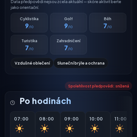
Data předpovědi nejsou zcela aktuální — skóre aktivit berte
jako orientační.
Cyklistika
Golf
Běh
9
9
7
/10
/10
/10
Turistika
Zahradničení
7
7
/10
/10
Vzdušné oblečení
Sluneční brýle a ochrana
Spolehlivost předpovědi: snížená
Po hodinách
07:00
08:00
09:00
10:00
11:00