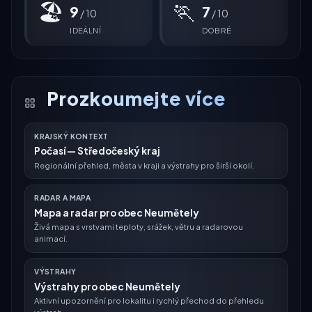
🏖
🏃
9
7
/ 10
/ 10
IDEÁLNÍ
DOBRÉ
Prozkoumejte více
KRAJSKÝ KONTEXT
Počasí — Středočeský kraj
Regionální přehled, města v kraji a výstrahy pro širší okolí.
RADAR A MAPA
Mapa a radar pro obec Neumětely
Živá mapa s vrstvami teploty, srážek, větru a radarovou
animací.
VÝSTRAHY
Výstrahy pro obec Neumětely
Aktivní upozornění pro lokalitu i rychlý přechod do přehledu