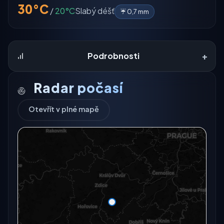
30°C
/
20°C
Slabý déšť
☔ 0,7 mm
+
Podrobnosti
Radar počasí
Otevřít v plné mapě
Radarový snímek momentálně není dostupný.
Otevřít v plné mapě
Otevřít v plné mapě →