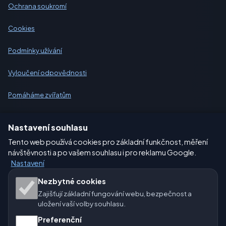
Ochrana soukromí
Cookies
Podmínky užívání
Vyloučení odpovědnosti
Pomáháme zvířatům
Sitemap
Nastavení souhlasu
Tento web používá cookies pro základní funkčnost, měření
Nastavení
návštěvnosti a po vašem souhlasu i pro reklamu Google.
Nastavení
Naše weby o počasí:
Nezbytné cookies
Zajišťují základní fungování webu, bezpečnost a
🇨🇿 Česko
🇭🇷 Chorvatsko
🇧🇬 Bulharsko
uložení vaší volby souhlasu.
Preferenční
🇩🇪🇦🇹🇨🇭 Německo / Rakousko / Švýcarsko