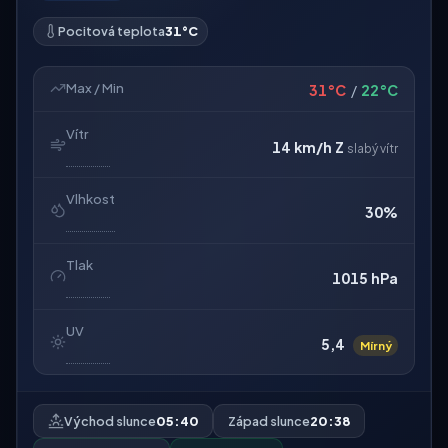
Pocitová teplota
31°C
Max / Min
31°C
/
22°C
Vítr
14 km/h
Z
slabý vítr
Vlhkost
30%
Tlak
1015 hPa
UV
5,4
Mírný
Východ slunce
05:40
Západ slunce
20:38