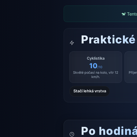
🐒 Tent
Praktické
Cyklistika
10
/10
Skvělé počasí na kolo, vítr 12
Příje
km/h.
Stačí lehká vrstva
Po hodin