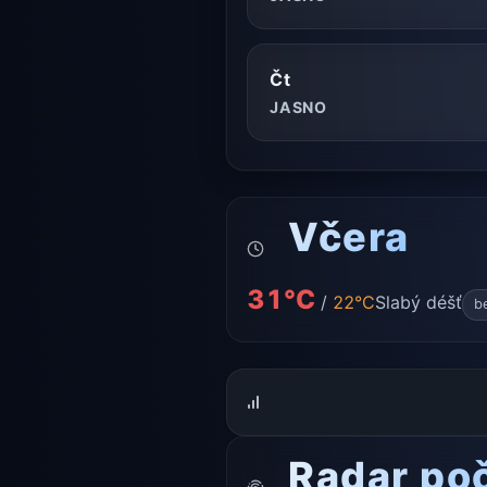
Čt
JASNO
Včera
31°C
/
22°C
Slabý déšť
b
Radar po