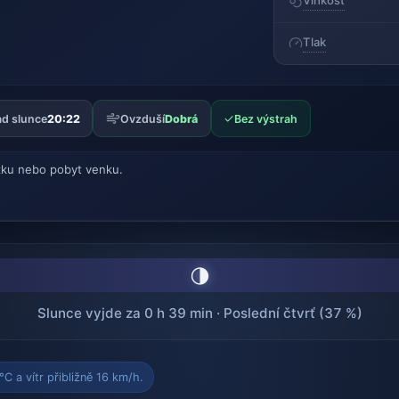
Vlhkost
Tlak
✓
d slunce
20:22
Ovzduší
Dobrá
Bez výstrah
ku nebo pobyt venku.
🌗
Slunce vyjde za 0 h 39 min · Poslední čtvrť (37 %)
C a vítr přibližně 16 km/h.