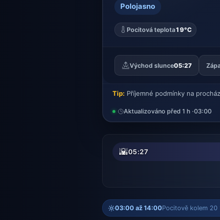
Polojasno
Pocitová teplota
19°C
Východ slunce
05:27
Zápa
Tip:
Příjemné podmínky na procház
Aktualizováno před 1 h ·
03:00
🌇
05:27
03:00 až 14:00
Pocitově kolem 20 °