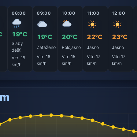
0
08:00
09:00
10:00
11:00
12:00
C
19°C
19°C
20°C
22°C
23°C
Slabý
Zataženo
Polojasno
Jasno
Jasno
déšť
Vítr:
16
Vítr:
15
Vítr:
17
Vítr:
17
6
Vítr:
18
km/h
km/h
km/h
km/h
km/h
am