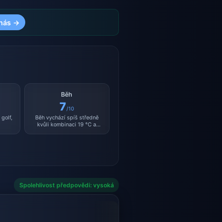
nás →
Běh
7
/10
golf,
Běh vychází spíš středně
kvůli kombinaci 19 °C a
vlhkosti 97 %.
Spolehlivost předpovědi: vysoká