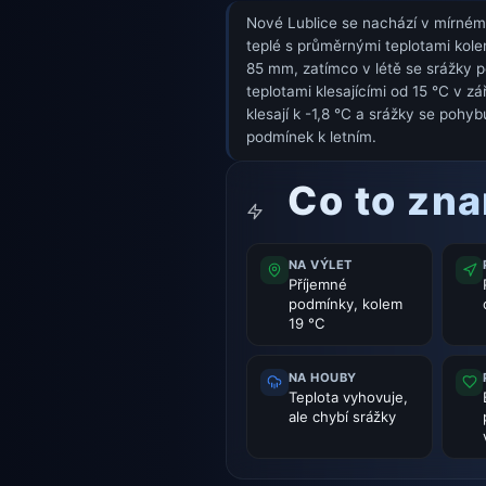
Nové Lublice se nachází v mírném p
teplé s průměrnými teplotami kol
85 mm, zatímco v létě se srážky 
teplotami klesajícími od 15 °C v z
klesají k -1,8 °C a srážky se poh
podmínek k letním.
Co to zn
NA VÝLET
Příjemné
podmínky, kolem
19 °C
NA HOUBY
Teplota vyhovuje,
ale chybí srážky