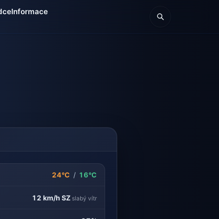
dce
Informace
24°C
/
16°C
12 km/h
SZ
slabý vítr