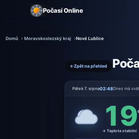
Počasí Online
Domů
Moravskoslezský kraj
Nové Lublice
Poča
←
Zpět na přehled
02:48
Pátek 7. srpna
Dnes má svá
19
→ Teplota stabilní