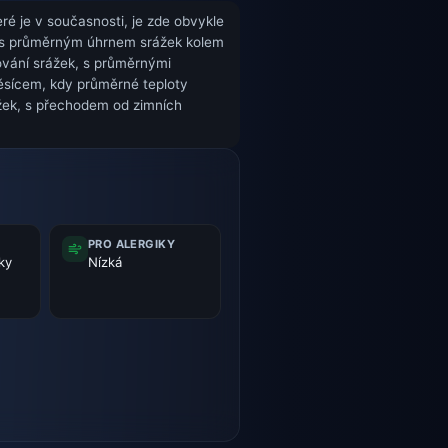
ré je v současnosti, je zde obvykle
m s průměrným úhrnem srážek kolem
ování srážek, s průměrnými
 měsícem, kdy průměrné teploty
ážek, s přechodem od zimních
PRO ALERGIKY
ky
Nízká