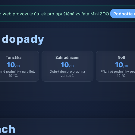
o web provozuje útulek pro opuštěná zvířata Mini ZOO.
Podpořte 
 dopady
Turistika
Zahradničení
Golf
10
10
10
/10
/10
/10
mné podmínky na výlet,
Dobrý den pro práci na
Příznivé podmínky pro 
19 °C.
zahradě.
19 °C.
ách