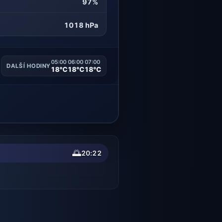
97%
1018 hPa
05:00
06:00
07:00
DALŠÍ HODINY
18°C
18°C
18°C
🌅
20:22