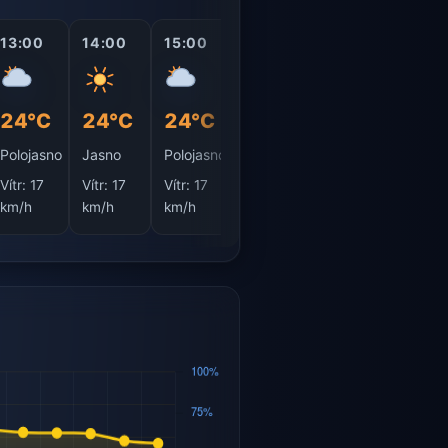
13:00
14:00
15:00
16:00
17:00
18:0
24°C
24°C
24°C
24°C
24°C
23°
Polojasno
Jasno
Polojasno
Jasno
Jasno
Jasn
Vítr:
17
Vítr:
17
Vítr:
17
Vítr:
18
Vítr:
18
Vítr:
1
km/h
km/h
km/h
km/h
km/h
km/h