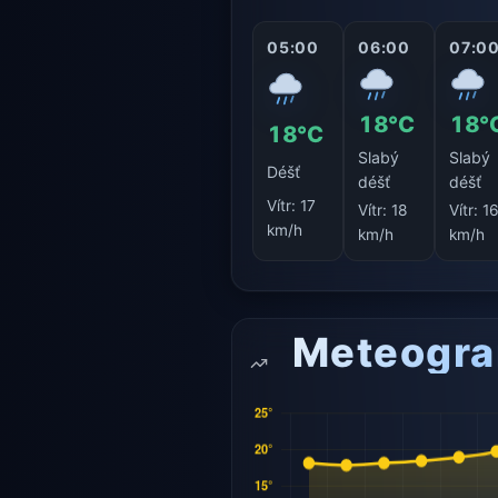
05:00
06:00
07:0
18°C
18°
18°C
Slabý
Slabý
Déšť
déšť
déšť
Vítr:
17
Vítr:
18
Vítr:
1
km/h
km/h
km/h
Meteogr