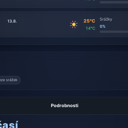
Srážky
25°C
13.8.
0%
14°C
eze srážek
Podrobnosti
časí