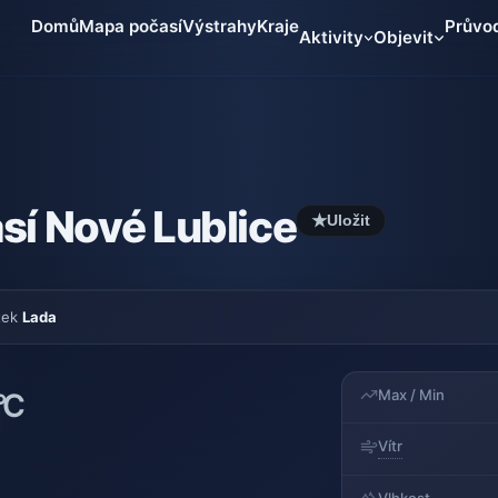
Domů
Mapa počasí
Výstrahy
Kraje
Průvo
Aktivity
Objevit
sí Nové Lublice
★
Uložit
tek
Lada
Max / Min
°C
Vítr