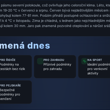
ásmu severní polokoule, což ovlivňuje jeho celoroční klima. Léto, kte
em 19-20 °C v červenci a srpnu. Červen bývá nejdeštivějším měsíce
pohybují kolem 77-81 mm. Podzim přináší postupné ochlazování a sniž
áří k 4 °C v listopadu. Zima je chladná, s lednem jako nejchladnějším
ybují kolem 30 mm. Jaro pak znamená pozvolné oteplování a nárůst sr
amená dnes
PRO ŘIDIČE
PRO ZAHRADU
NA SPORT
Podmínky na
Příznivé podmínky
Ideální podmín
cestách bez rizik
pro zahradu
pro venkovní
aktivity
PRO PEJSKAŘE
Bezpečné
podmínky pro
venčení