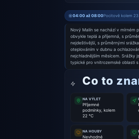
04:00 až 08:00
Pocitově kolem 23 
Nový Malín se nachází v mírném pá
obvykle teplá a příjemná, s průmě
nejdeštivější, s průměrnými srážka
oteplováním v dubnu a ochlazování
nejchladnějším měsícem. Srážky js
typické pro vnitrozemské oblasti
Co to zn
NA VÝLET
Příjemné
podmínky, kolem
22 °C
NA HOUBY
Nevhodné