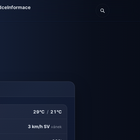
dce
Informace
29°C
/
21°C
3 km/h
SV
vánek