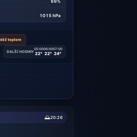
69%
1015 hPa
átěž teplem
05:00
06:00
07:00
DALŠÍ HODINY
22°
22°
24°
🌅
20:26