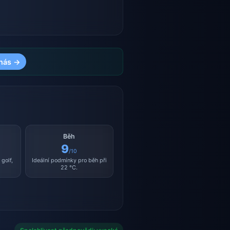
nás →
Běh
9
/10
golf,
Ideální podmínky pro běh při
22 °C.