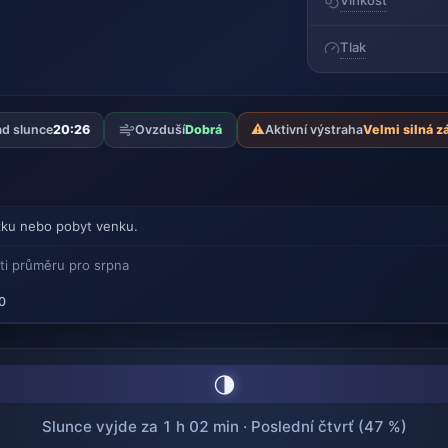
Vlhkost
Tlak
⚠️
d slunce
20:26
Ovzduší
Dobrá
Aktivní výstraha
Velmi silná z
ku nebo pobyt venku.
ti průměru pro srpna
0
🌗
Slunce vyjde za 1 h 02 min · Poslední čtvrť (47 %)