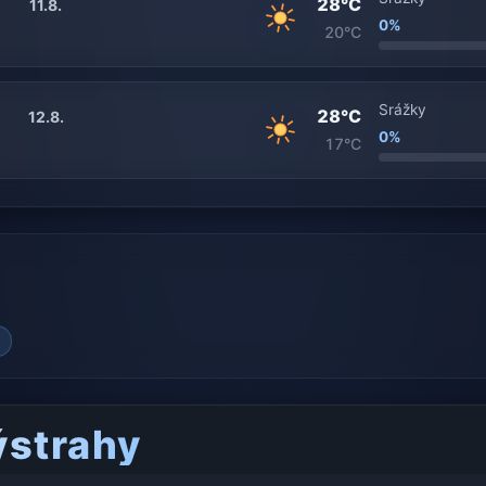
28°C
11.8.
0%
20°C
Srážky
28°C
12.8.
0%
17°C
ýstrahy