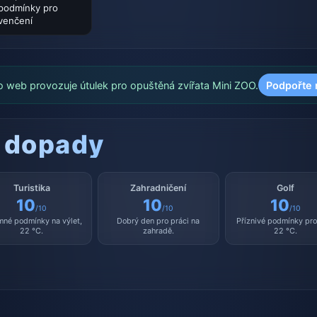
podmínky pro
venčení
o web provozuje útulek pro opuštěná zvířata Mini ZOO.
Podpořte 
 dopady
Turistika
Zahradničení
Golf
10
10
10
/10
/10
/10
mné podmínky na výlet,
Dobrý den pro práci na
Příznivé podmínky pro 
22 °C.
zahradě.
22 °C.