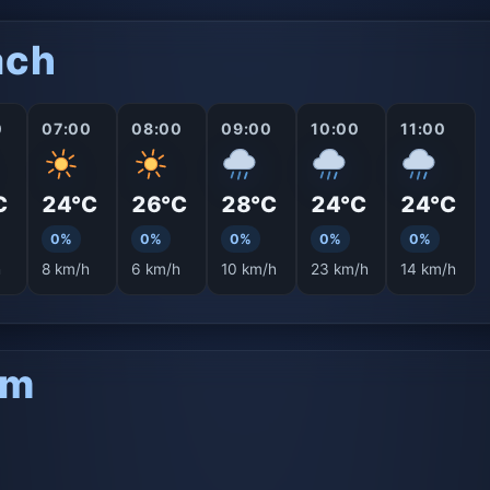
ách
0
07:00
08:00
09:00
10:00
11:00
C
24°C
26°C
28°C
24°C
24°C
0%
0%
0%
0%
0%
h
8 km/h
6 km/h
10 km/h
23 km/h
14 km/h
am