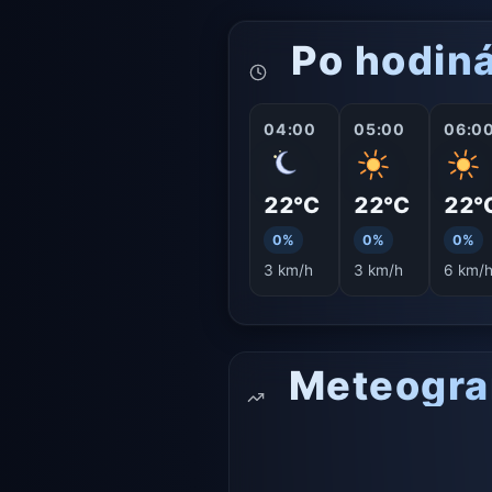
Po hodin
04:00
05:00
06:0
22°C
22°C
22°
0%
0%
0%
3 km/h
3 km/h
6 km/
Meteogr