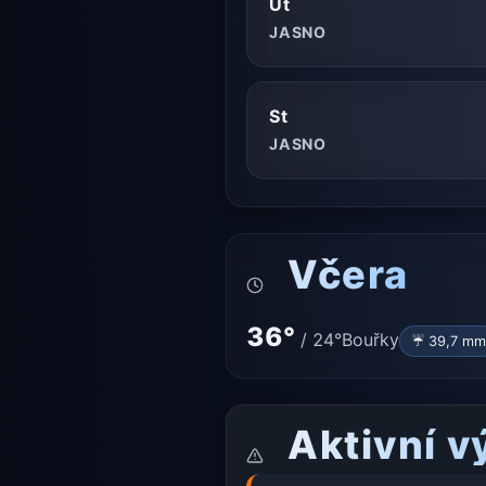
Út
JASNO
St
JASNO
Včera
36°
/
24°
Bouřky
☔ 39,7 mm
Aktivní v