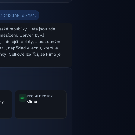
r přibližně 19 km/h.
ské republiky. Léta jsou zde
ím měsícem. Červen bývá
í mírnější teploty, s postupným
, například v lednu, který je
. Celkově lze říci, že klima je
PRO ALERGIKY
ky
Mírná