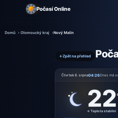
Počasí Online
Domů
Olomoucký kraj
Nový Malín
Poča
←
Zpět na přehled
04:26
Čtvrtek 6. srpna
Dnes má s
22
→ Teplota stabilní