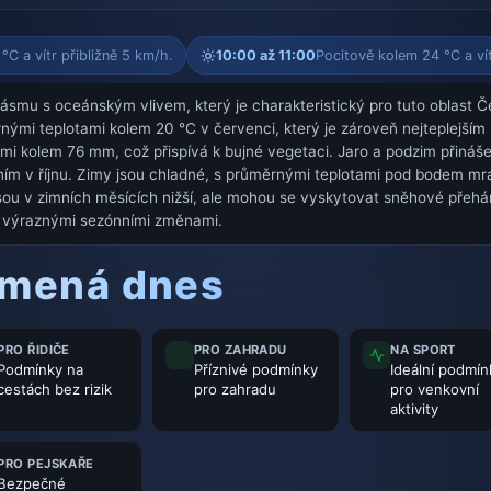
°C a vítr přibližně 5 km/h.
10:00 až 11:00
Pocitově kolem 24 °C a vít
smu s oceánským vlivem, který je charakteristický pro tuto oblast Če
rnými teplotami kolem 20 °C v červenci, který je zároveň nejteplejš
mi kolem 76 mm, což přispívá k bujné vegetaci. Jaro a podzim přinášej
m v říjnu. Zimy jsou chladné, s průměrnými teplotami pod bodem mrazu
ou v zimních měsících nižší, ale mohou se vyskytovat sněhové přeháňky
 s výraznými sezónními změnami.
amená dnes
PRO ŘIDIČE
PRO ZAHRADU
NA SPORT
Podmínky na
Příznivé podmínky
Ideální podmín
cestách bez rizik
pro zahradu
pro venkovní
aktivity
PRO PEJSKAŘE
Bezpečné