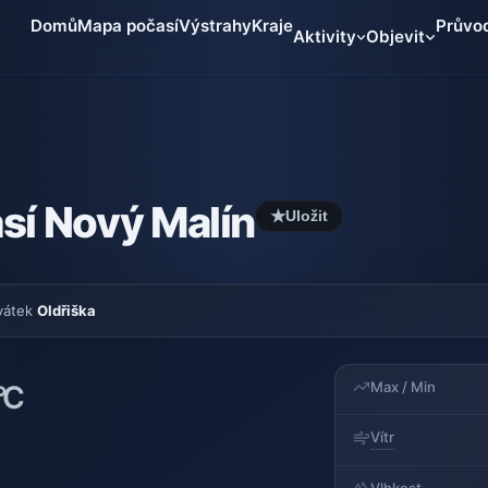
Domů
Mapa počasí
Výstrahy
Kraje
Průvo
Aktivity
Objevit
sí Nový Malín
★
Uložit
vátek
Oldřiška
Max / Min
°C
Vítr