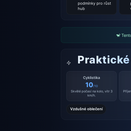
podmínky pro růst
hub
🐒 Tent
Praktické
Cyklistika
10
/10
Skvělé počasí na kolo, vítr 3
Příje
km/h.
Vzdušné oblečení