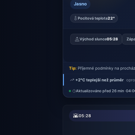
Jasno
Pocitová teplota
22°
Východ slunce
05:28
Zápa
Tip:
Příjemné podmínky na procház
+2°C teplejší než průměr
opro
Aktualizováno před 26 min ·
04:0
🌇
05:28