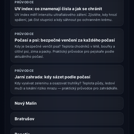
PRŮVODCE
UV index: co znamenají čísla a jak se chránit
UV index měří intenzitu ultrafialového záření. Zjistěte, kdy hrozí
spálení, jak číst stupnici a kdy sáhnout po ochranném krému.
PRŮVODCE
Počasí a psi: bezpečné venčení za každého počasí
Kdy je bezpečné venčit psa? Teplota chodníků v létě, bouřky a
citliví psi, zima a packy. Praktický průvodce pro pejskaře podle
aktuálního počasí.
PRŮVODCE
Jarní zahrada: kdy sázet podle počasí
Kdy vysévat zeleninu a osazovat truhlíky? Teplota půdy, ledoví
muži a lokální riziko mrazu — praktický průvodce pro zahrádkáře.
Nový Malín
Bratrušov