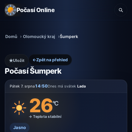
Počasí Online
Domů
Olomoucký kraj
Šumperk
←
Zpět na přehled
★
Uložit
Počasí Šumperk
14:50
Pátek 7. srpna
Dnes má svátek
Lada
26
°C
→ Teplota stabilní
Jasno