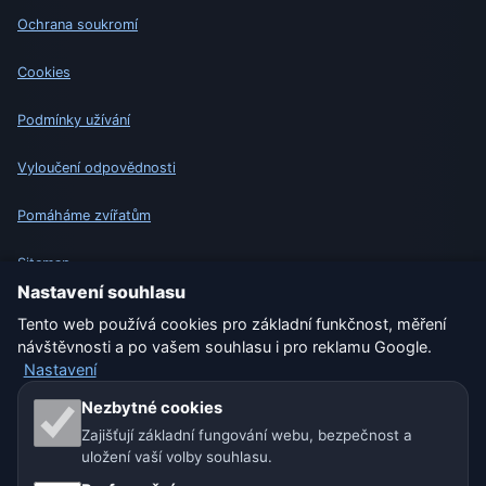
Ochrana soukromí
Cookies
Podmínky užívání
Vyloučení odpovědnosti
Pomáháme zvířatům
Sitemap
Nastavení souhlasu
Nastavení
Tento web používá cookies pro základní funkčnost, měření
návštěvnosti a po vašem souhlasu i pro reklamu Google.
Nastavení
Naše weby o počasí:
Nezbytné cookies
Zajišťují základní fungování webu, bezpečnost a
🇨🇿 Česko
🇭🇷 Chorvatsko
🇧🇬 Bulharsko
uložení vaší volby souhlasu.
🇩🇪🇦🇹🇨🇭 Německo / Rakousko / Švýcarsko