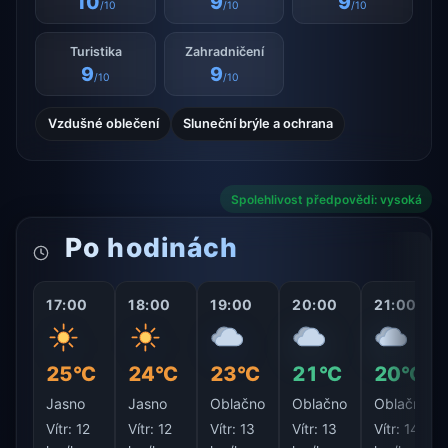
10
9
9
/10
/10
/10
Turistika
Zahradničení
9
9
/10
/10
Vzdušné oblečení
Sluneční brýle a ochrana
Spolehlivost předpovědi: vysoká
Po hodinách
17:00
18:00
19:00
20:00
21:00
25°C
24°C
23°C
21°C
20°C
Jasno
Jasno
Oblačno
Oblačno
Oblačno
Vítr:
12
Vítr:
12
Vítr:
13
Vítr:
13
Vítr:
14