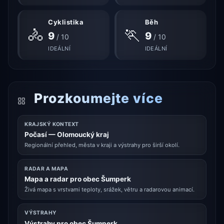
Cyklistika
Běh
🚴
🏃
9
9
/ 10
/ 10
IDEÁLNÍ
IDEÁLNÍ
Prozkoumejte více
KRAJSKÝ KONTEXT
Počasí — Olomoucký kraj
Regionální přehled, města v kraji a výstrahy pro širší okolí.
RADAR A MAPA
Mapa a radar pro obec Šumperk
Živá mapa s vrstvami teploty, srážek, větru a radarovou animací.
VÝSTRAHY
Výstrahy pro obec Šumperk