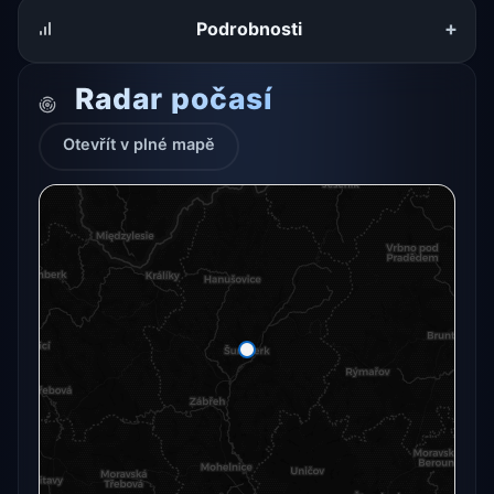
+
Podrobnosti
Radar počasí
Otevřít v plné mapě
Radarový snímek momentálně není dostupný.
Otevřít v plné mapě
Otevřít v plné mapě →
Zkusit znovu