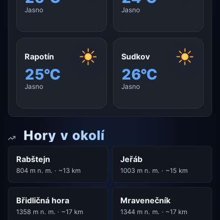
Jasno
Jasno
Rapotín
Sudkov
25°C
26°C
Jasno
Jasno
Hory v okolí
Rabštejn
Jeřáb
804 m n. m. · ~13 km
1003 m n. m. · ~15 km
Břidličná hora
Mravenečník
1358 m n. m. · ~17 km
1344 m n. m. · ~17 km