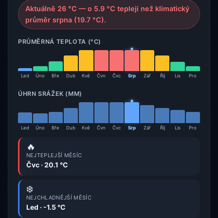
Aktuálně 26 °C — o 5.9 °C tepleji než klimatický
průměr srpna (19.7 °C).
PRŮMĚRNÁ TEPLOTA (°C)
Led
Úno
Bře
Dub
Kvě
Čvn
Čvc
Srp
Zář
Říj
Lis
Pro
ÚHRN SRÁŽEK (MM)
Led
Úno
Bře
Dub
Kvě
Čvn
Čvc
Srp
Zář
Říj
Lis
Pro
🔥
NEJTEPLEJŠÍ MĚSÍC
Čvc · 20.1 °C
❄️
NEJCHLADNĚJŠÍ MĚSÍC
Led · -1.5 °C