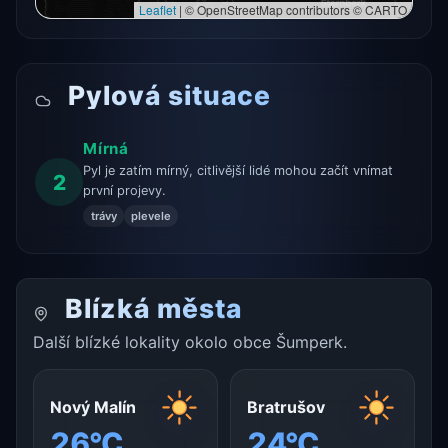
Leaflet
|
© OpenStreetMap contributors © CARTO
Pylová situace
Mírná
Pyl je zatím mírný, citlivější lidé mohou začít vnímat
2
první projevy.
trávy
plevele
Blízká města
Další blízké lokality okolo obce Šumperk.
Nový Malín
Bratrušov
26°C
24°C