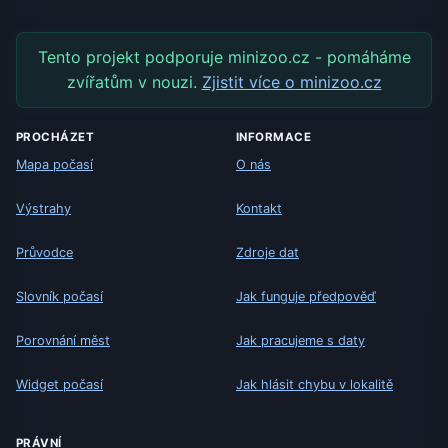
Tento projekt podporuje minizoo.cz - pomáháme
zvířatům v nouzi.
Zjistit více o minizoo.cz
PROCHÁZET
INFORMACE
Mapa počasí
O nás
Výstrahy
Kontakt
Průvodce
Zdroje dat
Slovník počasí
Jak funguje předpověď
Porovnání měst
Jak pracujeme s daty
Widget počasí
Jak hlásit chybu v lokalitě
PRÁVNÍ