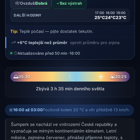
✓
Ovzduší
Dobrá
Bez výstrah
17:00
18:00
19:00
DALŠÍ HODINY
25°C
24°C
23°C
Tip:
Teplé počasí — pijte dostatek tekutin.
+6°C teplejší než průměr
oproti průměru pro srpna
Aktualizováno před 50 min ·
16:00
☀
🌅
🌇
05:30
20:25
Zbývá 3 h 35 min denního světla
16:00 až 03:00
Pocitově kolem 20 °C a vítr přibližně 13 km/h.
Šumperk se nachází ve vnitrozemí České republiky a
vyznačuje se mírným kontinentálním klimatem. Letní
měsíce, zejména červenec, přinášejí příjemné teploty, s