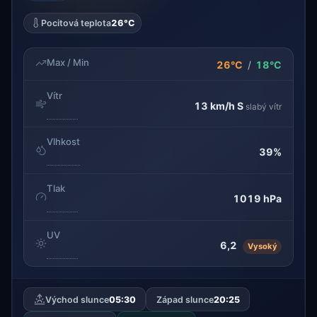
Pocitová teplota
26°C
Max / Min
26°C
/
18°C
Vítr
13 km/h
S
slabý vítr
Vlhkost
39%
Tlak
1019 hPa
UV
6,2
Vysoký
Východ slunce
05:30
Západ slunce
20:25