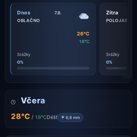
Dnes
Zítra
7.8.
OBLAČNO
POLOJASNO
26°C
18°C
Srážky
Srážky
0%
0%
Včera
28°C
/
18°C
Déšť
☔ 6,8 mm