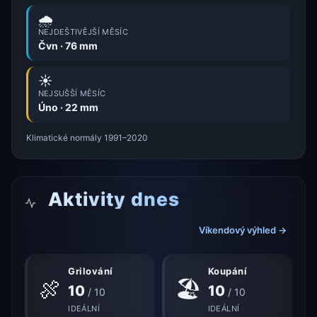
🌧️
NEJDEŠTIVĚJŠÍ MĚSÍC
Čvn · 76 mm
☀️
NEJSUŠŠÍ MĚSÍC
Úno · 22 mm
Klimatické normály 1991–2020
Aktivity dnes
Víkendový výhled →
Grilování
Koupání
🍖
🏖
10
10
/ 10
/ 10
IDEÁLNÍ
IDEÁLNÍ