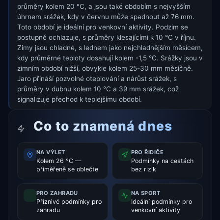
průměry kolem 20 °C, a jsou také obdobím s nejvyšším
úhrnem srážek, kdy v červnu může spadnout až 76 mm.
Toto období je ideální pro venkovní aktivity. Podzim se
postupně ochlazuje, s průměry klesajícími k 10 °C v říjnu.
Zimy jsou chladné, s lednem jako nejchladnějším měsícem,
kdy průměrné teploty dosahují kolem -1,5 °C. Srážky jsou v
zimním období nižší, obvykle kolem 25-30 mm měsíčně.
Jaro přináší pozvolné oteplování a nárůst srážek, s
průměry v dubnu kolem 10 °C a 39 mm srážek, což
signalizuje přechod k teplejšímu období.
Co to znamená dnes
NA VÝLET
PRO ŘIDIČE
Kolem 26 °C —
Podmínky na cestách
přiměřeně se oblečte
bez rizik
PRO ZAHRADU
NA SPORT
Příznivé podmínky pro
Ideální podmínky pro
zahradu
venkovní aktivity