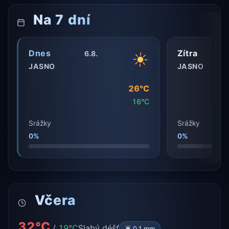
Na 7 dní
Dnes
Zítra
6.8.
JASNO
JASNO
26°C
16°C
Srážky
Srážky
0%
0%
Včera
32°C
/
19°C
Slabý déšť
☔ 0,1 mm