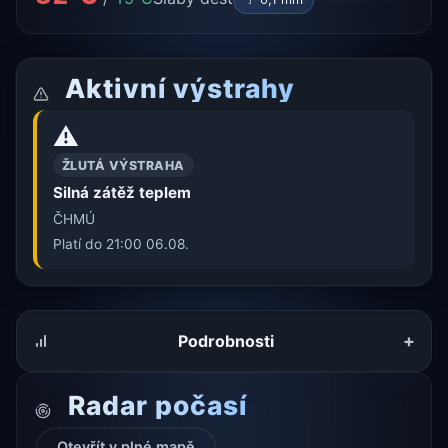
Aktivní výstrahy
⚠️
ŽLUTÁ VÝSTRAHA
Silná zátěž teplem
ČHMÚ
Platí do 21:00 06.08.
+
Podrobnosti
Radar počasí
Otevřít v plné mapě