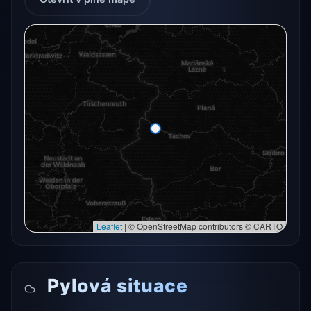
Radarový snímek momentálně není dostupný.
Otevřít v plné mapě
Otevřít v plné mapě →
Zkusit znovu
Leaflet
|
© OpenStreetMap contributors © CARTO
Pylová situace