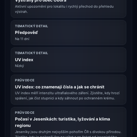
Výstrahy pro obec Obora
Aktivní upozornění pro lokalitu i rychlý přechod do přehledu
výstrah.
TEMATICKÝ DETAIL
Předpověď
Na 11 dní
TEMATICKÝ DETAIL
UV index
Nízký
PRŮVODCE
UV index: co znamenají čísla a jak se chránit
UV index měří intenzitu ultrafialového záření. Zjistěte, kdy hrozí
spálení, jak číst stupnici a kdy sáhnout po ochranném krému.
PRŮVODCE
Počasí v Jeseníkách: turistika, lyžování a klima
regionu
Jeseníky jsou druhým nejvyšším pohořím ČR s divokou přírodou.
Zjistěte, kdy je nejlepší čas na výlet a co čekat od jesenického