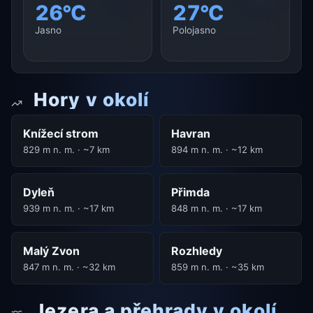
26°C
27°C
Jasno
Polojasno
Hory v okolí
Knížecí strom
Havran
829 m n. m. · ~7 km
894 m n. m. · ~12 km
Dyleň
Přimda
939 m n. m. · ~17 km
848 m n. m. · ~17 km
Malý Zvon
Rozhledy
847 m n. m. · ~32 km
859 m n. m. · ~35 km
Jezera a přehrady v okolí