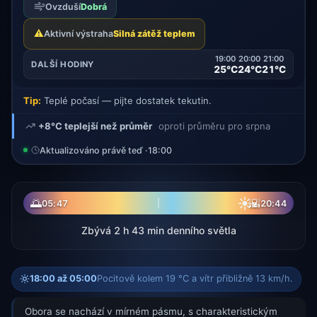
Ovzduší
Dobrá
⚠️
Aktivní výstraha
Silná zátěž teplem
19:00
20:00
21:00
DALŠÍ HODINY
25°C
24°C
21°C
Tip:
Teplé počasí — pijte dostatek tekutin.
+8°C teplejší než průměr
oproti průměru pro srpna
Aktualizováno právě teď ·
18:00
☀
🌅
🌇
05:47
20:44
Zbývá 2 h 43 min denního světla
18:00 až 05:00
Pocitově kolem 19 °C a vítr přibližně 13 km/h.
Obora se nachází v mírném pásmu, s charakteristickým