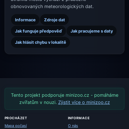
obnovovaných meteorologických dat.
Informace
Zdroje dat
Jak funguje předpověď
Jak pracujeme s daty
Jak hlásit chybu v lokalitě
Tento projekt podporuje minizoo.cz - pomáháme
zvířatům v nouzi.
Zjistit více o minizoo.cz
PROCHÁZET
INFORMACE
Mapa počasí
O nás