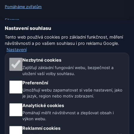
Pomáháme zvířatům
Sitemap
Nastavení souhlasu
Nastavení
Tento web používá cookies pro základní funkčnost, měření
návštěvnosti a po vašem souhlasu i pro reklamu Google.
Nastavení
Naše weby o počasí:
Nezbytné cookies
Zajišťují základní fungování webu, bezpečnost a
🇨🇿 Česko
🇭🇷 Chorvatsko
🇧🇬 Bulharsko
uložení vaší volby souhlasu.
🇩🇪🇦🇹🇨🇭 Německo / Rakousko / Švýcarsko
Preferenční
Umožňují webu zapamatovat si vaše nastavení, jako
🌎 Latinská Amerika a Španělsko
je jazyk, region nebo motiv zobrazení.
Analytické cookies
🇮🇳 Jižní a jihovýchodní Asie
🌍 Mezinárodní síť počasí
Pomáhají měřit návštěvnost a zlepšovat obsah i
výkon webu.
Provozovatel: Spolek Minizoo.cz z.s. | IČO: 21135550 |
Reklamní cookies
info@pocasi.online