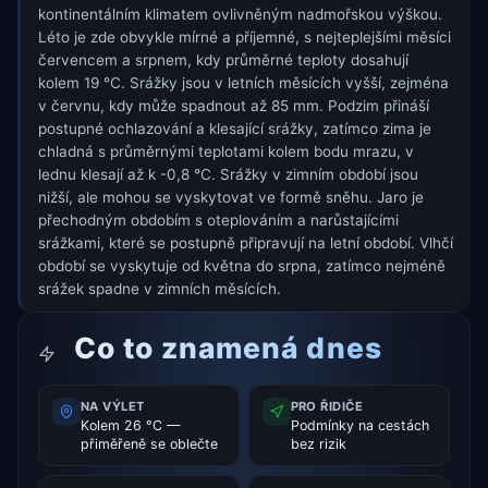
kontinentálním klimatem ovlivněným nadmořskou výškou.
Léto je zde obvykle mírné a příjemné, s nejteplejšími měsíci
červencem a srpnem, kdy průměrné teploty dosahují
kolem 19 °C. Srážky jsou v letních měsících vyšší, zejména
v červnu, kdy může spadnout až 85 mm. Podzim přináší
postupné ochlazování a klesající srážky, zatímco zima je
chladná s průměrnými teplotami kolem bodu mrazu, v
lednu klesají až k -0,8 °C. Srážky v zimním období jsou
nižší, ale mohou se vyskytovat ve formě sněhu. Jaro je
přechodným obdobím s oteplováním a narůstajícími
srážkami, které se postupně připravují na letní období. Vlhčí
období se vyskytuje od května do srpna, zatímco nejméně
srážek spadne v zimních měsících.
Co to znamená dnes
NA VÝLET
PRO ŘIDIČE
Kolem 26 °C —
Podmínky na cestách
přiměřeně se oblečte
bez rizik