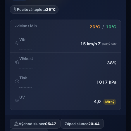
Pocitová teplota
26°C
Max / Min
26°C
/
16°C
Vítr
15 km/h
Z
slabý vítr
Vlhkost
38%
Tlak
1017 hPa
UV
4,0
Mírný
Východ slunce
05:47
Západ slunce
20:44