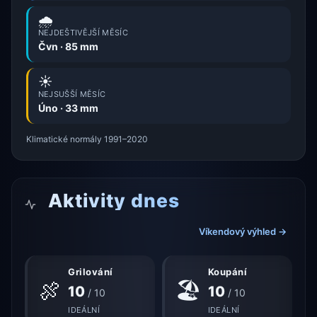
🌧️
NEJDEŠTIVĚJŠÍ MĚSÍC
Čvn · 85 mm
☀️
NEJSUŠŠÍ MĚSÍC
Úno · 33 mm
Klimatické normály 1991–2020
Aktivity dnes
Víkendový výhled →
Grilování
Koupání
🍖
🏖
10
10
/ 10
/ 10
IDEÁLNÍ
IDEÁLNÍ