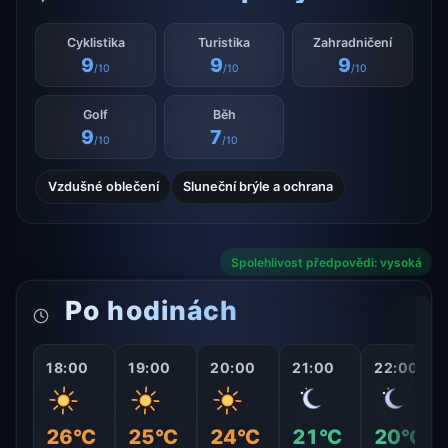
Cyklistika
Turistika
Zahradničení
9
9
9
/10
/10
/10
Golf
Běh
9
7
/10
/10
Vzdušné oblečení
Sluneční brýle a ochrana
Spolehlivost předpovědi: vysoká
Po hodinách
18:00
19:00
20:00
21:00
22:00
26°C
25°C
24°C
21°C
20°C