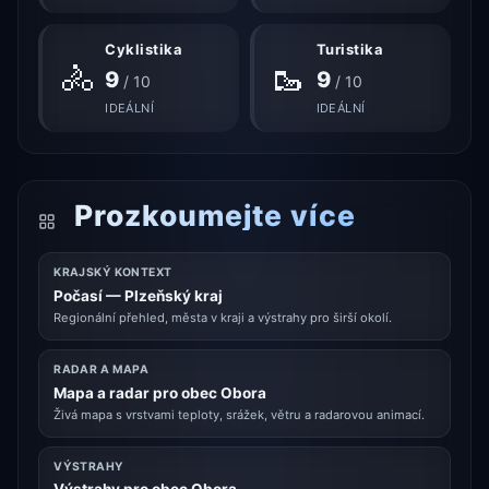
Cyklistika
Turistika
🚴
🥾
9
9
/ 10
/ 10
IDEÁLNÍ
IDEÁLNÍ
Prozkoumejte více
KRAJSKÝ KONTEXT
Počasí — Plzeňský kraj
Regionální přehled, města v kraji a výstrahy pro širší okolí.
RADAR A MAPA
Mapa a radar pro obec Obora
Živá mapa s vrstvami teploty, srážek, větru a radarovou animací.
VÝSTRAHY