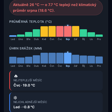
Aktuálně 26 °C — o 7.7 °C tepleji než klimatický
průměr srpna (18.6 °C).
PRŮMĚRNÁ TEPLOTA (°C)
Led
Úno
Bře
Dub
Kvě
Čvn
Čvc
Srp
Zář
Říj
Lis
Pro
ÚHRN SRÁŽEK (MM)
Led
Úno
Bře
Dub
Kvě
Čvn
Čvc
Srp
Zář
Říj
Lis
Pro
🔥
NEJTEPLEJŠÍ MĚSÍC
Čvc · 19.0 °C
❄️
NEJCHLADNĚJŠÍ MĚSÍC
Led · -0.8 °C