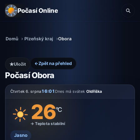
Počasí Online
Domů
Plzeňský kraj
Obora
←
Zpět na přehled
★
Uložit
Počasí Obora
16:01
Čtvrtek 6. srpna
Dnes má svátek
Oldřiška
26
°C
→ Teplota stabilní
Jasno