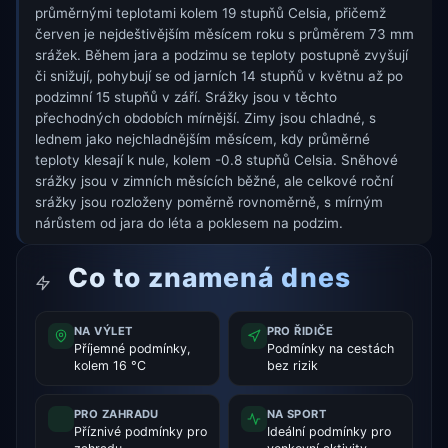
průměrnými teplotami kolem 19 stupňů Celsia, přičemž
červen je nejdeštivějším měsícem roku s průměrem 73 mm
srážek. Během jara a podzimu se teploty postupně zvyšují
či snižují, pohybují se od jarních 14 stupňů v květnu až po
podzimní 15 stupňů v září. Srážky jsou v těchto
přechodných obdobích mírnější. Zimy jsou chladné, s
lednem jako nejchladnějším měsícem, kdy průměrné
teploty klesají k nule, kolem -0.8 stupňů Celsia. Sněhové
srážky jsou v zimních měsících běžné, ale celkové roční
srážky jsou rozloženy poměrně rovnoměrně, s mírným
nárůstem od jara do léta a poklesem na podzim.
Co to znamená dnes
NA VÝLET
PRO ŘIDIČE
Příjemné podmínky,
Podmínky na cestách
kolem 16 °C
bez rizik
PRO ZAHRADU
NA SPORT
Příznivé podmínky pro
Ideální podmínky pro