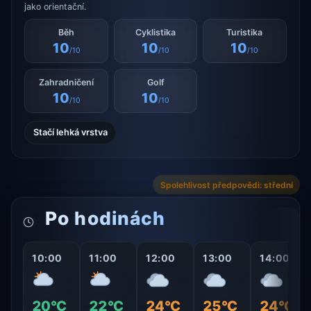
jako orientační.
Běh
Cyklistika
Turistika
10
10
10
/10
/10
/10
Zahradničení
Golf
10
10
/10
/10
Stačí lehká vrstva
Spolehlivost předpovědi: střední
Po hodinách
10:00
11:00
12:00
13:00
14:00
20°C
22°C
24°C
25°C
24°C