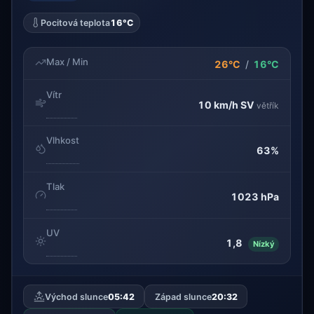
Pocitová teplota
16°C
Max / Min
26°C
/
16°C
Vítr
10 km/h
SV
větřík
Vlhkost
63%
Tlak
1023 hPa
UV
1,8
Nízký
Východ slunce
05:42
Západ slunce
20:32