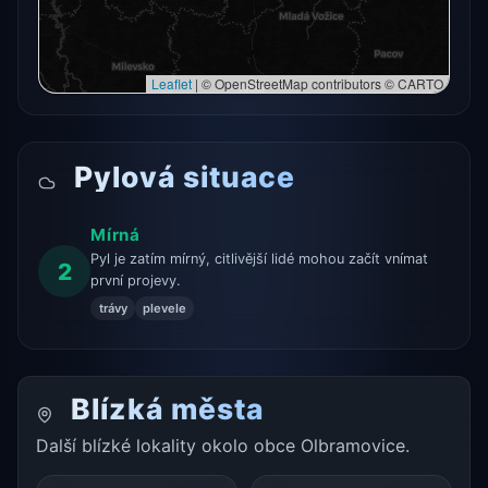
Leaflet
|
© OpenStreetMap contributors © CARTO
Pylová situace
Mírná
Pyl je zatím mírný, citlivější lidé mohou začít vnímat
2
první projevy.
trávy
plevele
Blízká města
Další blízké lokality okolo obce Olbramovice.