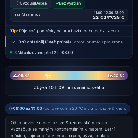
✓
Ovzduší
Dobrá
Bez výstrah
11:00
12:00
13:00
DALŠÍ HODINY
22°C
24°C
25°C
Tip:
Příjemné podmínky na procházku nebo pobyt venku.
-3°C chladnější než průměr
oproti průměru pro srpna
Aktualizováno před 2 h ·
08:00
☀
🌅
🌇
05:42
20:32
Zbývá 10 h 09 min denního světla
08:00 až 19:00
Pocitově kolem 23 °C a vítr přibližně 9 km/h.
Olbramovice se nachází ve Středočeském kraji a
vyznačuje se mírným kontinentálním klimatem. Letní
měsíce, zejména červenec a srpen, bývají teplé s