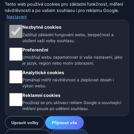
Nastavení
Tento web používá cookies pro základní funkčnost, měření
návštěvnosti a po vašem souhlasu i pro reklamu Google.
Nastavení
Naše weby o počasí:
Nezbytné cookies
Zajišťují základní fungování webu, bezpečnost a
🇨🇿 Česko
🇭🇷 Chorvatsko
🇧🇬 Bulharsko
uložení vaší volby souhlasu.
🇩🇪🇦🇹🇨🇭 Německo / Rakousko / Švýcarsko
Preferenční
Umožňují webu zapamatovat si vaše nastavení, jako
🌎 Latinská Amerika a Španělsko
je jazyk, region nebo motiv zobrazení.
Analytické cookies
🇮🇳 Jižní a jihovýchodní Asie
🌍 Mezinárodní síť počasí
Pomáhají měřit návštěvnost a zlepšovat obsah i
výkon webu.
Provozovatel: Spolek Minizoo.cz z.s. | IČO: 21135550 |
Reklamní cookies
info@pocasi.online
Používají se pro aktivaci reklam Google a související
© 2026 Počasí Online · Meteorologická data: MET Norway · Open-
měření pouze po udělení souhlasu.
Meteo. Výstrahy počasí: ČHMÚ.
Upravit volby
Přijmout vše
0