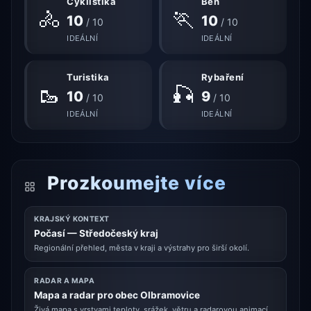
Cyklistika
Běh
🚴
🏃
10
10
/ 10
/ 10
IDEÁLNÍ
IDEÁLNÍ
Turistika
Rybaření
🥾
🎣
10
9
/ 10
/ 10
IDEÁLNÍ
IDEÁLNÍ
Prozkoumejte více
KRAJSKÝ KONTEXT
Počasí — Středočeský kraj
Regionální přehled, města v kraji a výstrahy pro širší okolí.
RADAR A MAPA
Mapa a radar pro obec Olbramovice
Živá mapa s vrstvami teploty, srážek, větru a radarovou animací.