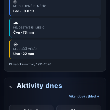
❄️
NEJCHLADNĚJŠÍ MĚSÍC
Led · -0.8 °C
🌧️
NEJDEŠTIVĚJŠÍ MĚSÍC
Čvn · 73 mm
☀️
NEJSUŠŠÍ MĚSÍC
Úno · 22 mm
Klimatické normály 1991–2020
Aktivity dnes
Víkendový výhled →