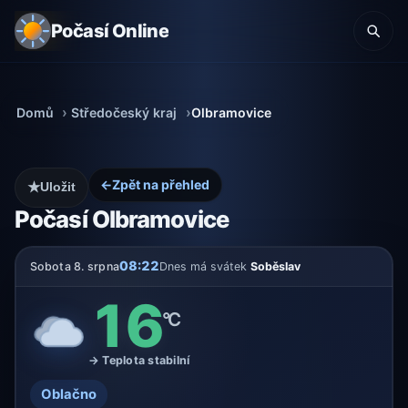
Počasí Online
Domů
Středočeský kraj
Olbramovice
←
Zpět na přehled
★
Uložit
Počasí Olbramovice
08:22
Sobota 8. srpna
Dnes má svátek
Soběslav
16
°C
→ Teplota stabilní
Oblačno