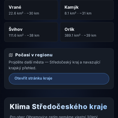
Vrané
Kamýk
22.6 km² · ~30 km
8.1 km² · ~31 km
Švihov
Orlík
111.6 km² · ~38 km
389.1 km² · ~39 km
Počasí v regionu
Projděte další města — Středočeský kraj a navazující
krajský přehled.
Otevřít stránku kraje
Klima Středočeského kraje
Pro obec Olbramovice zatím nemáme vlastní 30letý