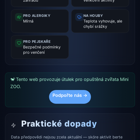
zahradu
venkovní aktivity
PRO ALERGIKY
NA HOUBY
Mírná
Teplota vyhovuje, ale
chybí srážky
PRO PEJSKAŘE
Bezpečné podmínky
pro venčení
🐒 Tento web provozuje útulek pro opuštěná zvířata Mini
ZOO.
Podpořte nás →
Praktické dopady
Data předpovědi nejsou zcela aktuální — skóre aktivit berte