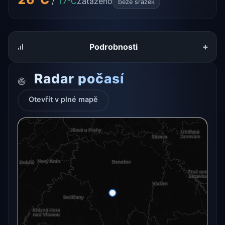
/
17°C
Zataženo
beze srážek
+
Podrobnosti
Radar počasí
Otevřít v plné mapě
Radarový snímek momentálně není dostupný.
Otevřít v plné mapě
Otevřít v plné mapě →
Zkusit znovu