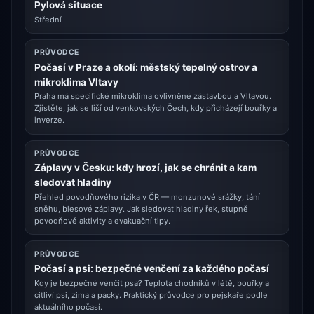
Pylová situace
Střední
PRŮVODCE
Počasí v Praze a okolí: městský tepelný ostrov a
mikroklima Vltavy
Praha má specifické mikroklima ovlivněné zástavbou a Vltavou.
Zjistěte, jak se liší od venkovských Čech, kdy přicházejí bouřky a
inverze.
PRŮVODCE
Záplavy v Česku: kdy hrozí, jak se chránit a kam
sledovat hladiny
Přehled povodňového rizika v ČR — monzunové srážky, tání
sněhu, blesové záplavy. Jak sledovat hladiny řek, stupně
povodňové aktivity a evakuační tipy.
PRŮVODCE
Počasí a psi: bezpečné venčení za každého počasí
Kdy je bezpečné venčit psa? Teplota chodníků v létě, bouřky a
citliví psi, zima a packy. Praktický průvodce pro pejskaře podle
aktuálního počasí.