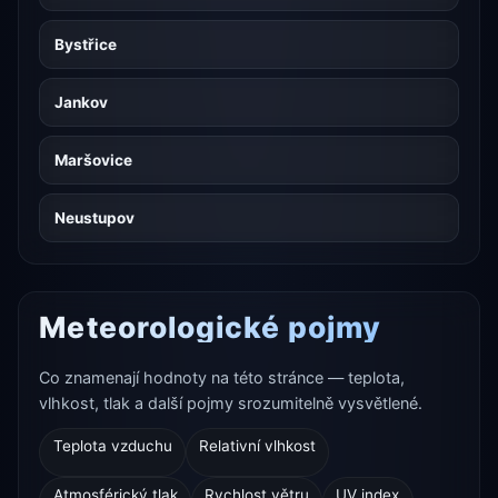
Bystřice
Jankov
Maršovice
Neustupov
Meteorologické pojmy
Co znamenají hodnoty na této stránce — teplota,
vlhkost, tlak a další pojmy srozumitelně vysvětlené.
Teplota vzduchu
Relativní vlhkost
Atmosférický tlak
Rychlost větru
UV index