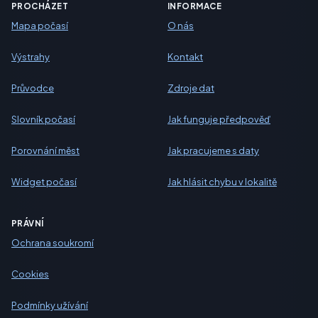
PROCHÁZET
INFORMACE
Mapa počasí
O nás
Výstrahy
Kontakt
Průvodce
Zdroje dat
Slovník počasí
Jak funguje předpověď
Porovnání měst
Jak pracujeme s daty
Widget počasí
Jak hlásit chybu v lokalitě
PRÁVNÍ
Ochrana soukromí
Cookies
Podmínky užívání