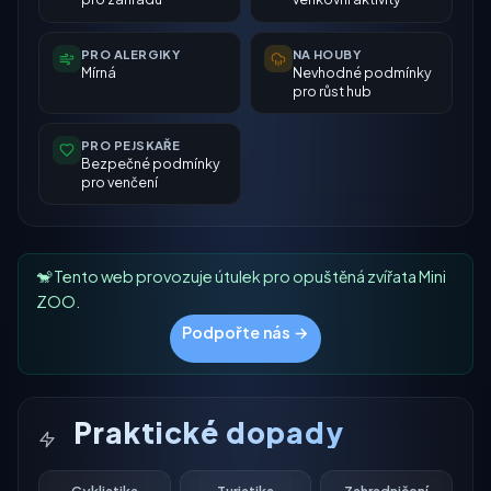
PRO ALERGIKY
NA HOUBY
Mírná
Nevhodné podmínky
pro růst hub
PRO PEJSKAŘE
Bezpečné podmínky
pro venčení
🐒 Tento web provozuje útulek pro opuštěná zvířata Mini
ZOO.
Podpořte nás →
Praktické dopady
Cyklistika
Turistika
Zahradničení