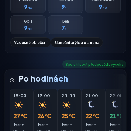
9
9
9
/10
/10
/10
Golf
Běh
9
7
/10
/10
Vzdušné oblečení
Sluneční brýle a ochrana
Spolehlivost předpovědi: vysoká
Po hodinách
18:00
19:00
20:00
21:00
22:00
27°C
26°C
25°C
22°C
21°C
Jasno
Jasno
Jasno
Jasno
Jasno