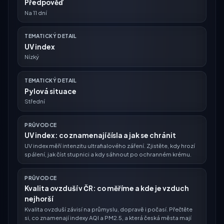
Předpověď
Na 11 dní
TEMATICKÝ DETAIL
UV index
Nízký
TEMATICKÝ DETAIL
Pylová situace
Střední
PRŮVODCE
UV index: co znamenají čísla a jak se chránit
UV index měří intenzitu ultrafialového záření. Zjistěte, kdy hrozí
spálení, jak číst stupnici a kdy sáhnout po ochranném krému.
PRŮVODCE
Kvalita ovzduší v ČR: co měříme a kde je vzduch
nejhorší
Kvalita ovzduší závisí na průmyslu, dopravě i počasí. Přečtěte
si, co znamenají indexy AQI a PM2.5, a která česká města mají