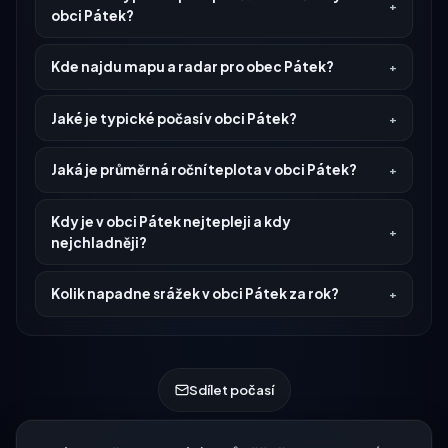
obci Pátek?
Kde najdu mapu a radar pro obec Pátek?
Jaké je typické počasí v obci Pátek?
Jaká je průměrná roční teplota v obci Pátek?
Kdy je v obci Pátek nejtepleji a kdy
nejchladněji?
Kolik napadne srážek v obci Pátek za rok?
Sdílet počasí