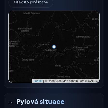
Otevřít v plné mapě
Radarový snímek momentálně není dostupný.
Otevřít v plné mapě
Otevřít v plné mapě →
Zkusit znovu
Leaflet
|
© OpenStreetMap contributors © CARTO
Pylová situace