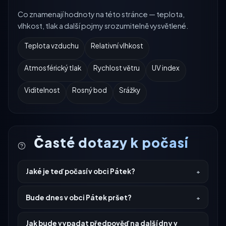
Co znamenají hodnoty na této stránce — teplota,
vlhkost, tlak a další pojmy srozumitelně vysvětlené.
Teplota vzduchu
Relativní vlhkost
Atmosférický tlak
Rychlost větru
UV index
Viditelnost
Rosný bod
Srážky
Časté dotazy k počasí
Jaké je teď počasí v obci Pátek?
Bude dnes v obci Pátek pršet?
Jak bude vypadat předpověď na další dny v