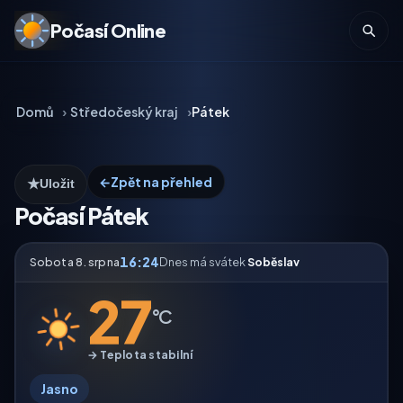
Počasí Online
Domů
Středočeský kraj
Pátek
←
Zpět na přehled
★
Uložit
Počasí Pátek
16:24
Sobota 8. srpna
Dnes má svátek
Soběslav
27
°C
→ Teplota stabilní
Jasno