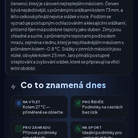
červenci, který je zároveň nejteplejším měsícem. Červen
bývá nejdeštivější, s průměrnými srážkami kolem 73 mm, a
léto celkově přináší nejvíce srážek v roce. Podzim se
vyznačuje postupným ochlazováním a klesajícími srážkami,
přičemž říjen má podobné teploty jako duben. Zimy jsou
chladné a suché, s průměrnými teplotami pod bodem
mrazu, zejména v lednu, který je nejchladnějším měsícem s
průměrem kolem -0.8 °C. Srážky v zimních měsících jsou
nízké, obvykle kolem 25 mm. Jaro přináší postupné
oteplování a zvyšování srážek, které se připravují na vlhčí
letní období.
Co to znamená dnes
NA VÝLET
PRO ŘIDIČE
Kolem 27 °C —
Podmínky na cestách
přiměřeně se oblečte
bez rizik
PRO ZAHRADU
NA SPORT
Příznivé podmínky
Ideální podmínky pro
pro zahradu
venkovní aktivity