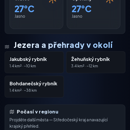
27°C
27°C
Jasno
Jasno
Jezera a přehrady v okolí
Jakubský rybník
Žehuňský rybník
1.4 km² · ~10 km
3.4 km² · ~12 km
Bohdanečský rybník
1.4 km² · ~38 km
Počasí v regionu
Projděte další města — Středočeský kraj a navazující
krajský přehled.