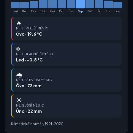
Led
Úno
Bře
Dub
Kvě
Čvn
Čvc
Srp
Zář
Říj
Lis
Pro
🔥
NEJTEPLEJŠÍ MĚSÍC
Čvc · 19.6 °C
❄️
NEJCHLADNĚJŠÍ MĚSÍC
Led · -0.8 °C
🌧️
NEJDEŠTIVĚJŠÍ MĚSÍC
Čvn · 73 mm
☀️
NEJSUŠŠÍ MĚSÍC
Úno · 22 mm
Klimatické normály 1991–2020