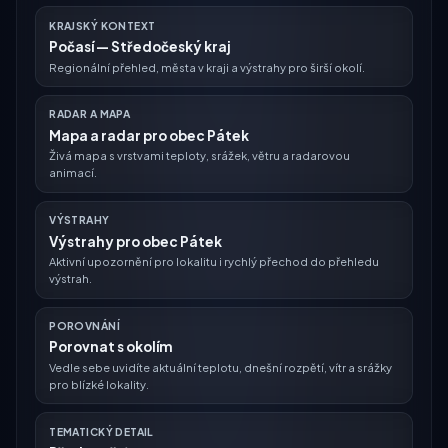
KRAJSKÝ KONTEXT
Počasí — Středočeský kraj
Regionální přehled, města v kraji a výstrahy pro širší okolí.
RADAR A MAPA
Mapa a radar pro obec Pátek
Živá mapa s vrstvami teploty, srážek, větru a radarovou
animací.
VÝSTRAHY
Výstrahy pro obec Pátek
Aktivní upozornění pro lokalitu i rychlý přechod do přehledu
výstrah.
POROVNÁNÍ
Porovnat s okolím
Vedle sebe uvidíte aktuální teplotu, dnešní rozpětí, vítr a srážky
pro blízké lokality.
TEMATICKÝ DETAIL