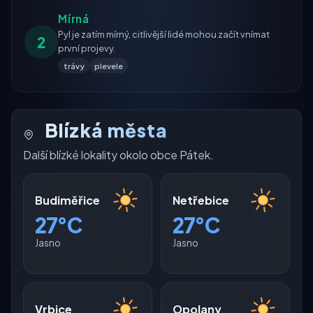
Mírná
Pyl je zatím mírný, citlivější lidé mohou začít vnímat
2
první projevy.
trávy
plevele
Blízká města
Další blízké lokality okolo obce Pátek.
Budiměřice
Netřebice
27°C
27°C
Jasno
Jasno
Vrbice
Opolany