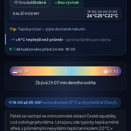
Ovzduší
Dobrá
✓
Bez výstrah
19:00
20:00
21:00
DALŠÍ HODINY
26°C
25°C
22°C
Tip:
Teplé počasí — pijte dostatek tekutin.
+8°C teplejší než průměr
oproti průměru pro srpna
Aktualizováno před 24 min ·
18:00
☀
🌅
🌇
05:38
20:31
Zbývá 2 h 07 min denního světla
18:00 až 05:00
Pocitově kolem 21 °C a vítr přibližně 13 km/h.
Pátek se nachází ve vnitrozemské oblasti České republiky,
což ovlivňuje jeho klima. Léta jsou zde typicky teplá a mírně
vlhká, s průměrnými nejvyššími teplotami kolem 20 °C v