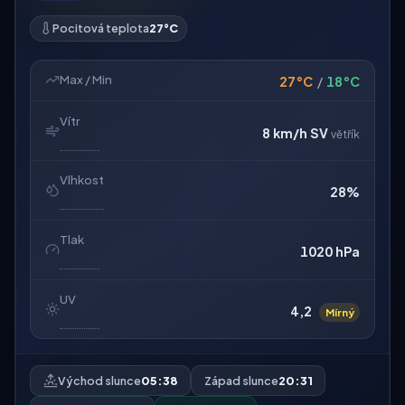
Pocitová teplota
27°C
Max / Min
27°C
/
18°C
Vítr
8 km/h
SV
větřík
Vlhkost
28%
Tlak
1020 hPa
UV
4,2
Mírný
Východ slunce
05:38
Západ slunce
20:31