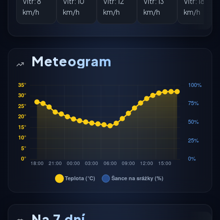
Vítr:
8
Vítr:
10
Vítr:
12
Vítr:
13
Vítr:
18
km/h
km/h
km/h
km/h
km/h
Meteogram
Na 7 dní