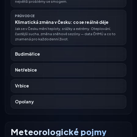
největší problémy se smogem.
PRŮVODCE
Klimatická změna v Česku: co se reálně děje
Jak se v Česku mění teploty, srážky a extrémy. Oteplování,
častější sucha, změna sněhové sezóny — data ČHMÚ a co to
znamená pro každodenní život.
Budiměřice
Netřebice
Vrbice
Opolany
Meteorologické pojmy