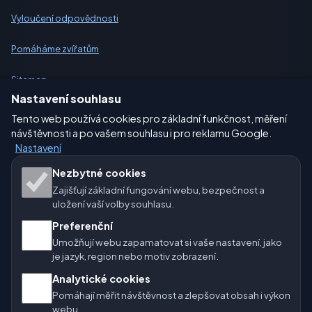
Vyloučení odpovědnosti
Pomáháme zvířatům
Sitemap
Nastavení souhlasu
Nastavení
Tento web používá cookies pro základní funkčnost, měření
návštěvnosti a po vašem souhlasu i pro reklamu Google.
Nastavení
Naše weby o počasí:
Nezbytné cookies
Zajišťují základní fungování webu, bezpečnost a
🇨🇿 Česko
🇭🇷 Chorvatsko
🇧🇬 Bulharsko
uložení vaší volby souhlasu.
🇩🇪🇦🇹🇨🇭 Německo / Rakousko / Švýcarsko
Preferenční
Umožňují webu zapamatovat si vaše nastavení, jako
🌎 Latinská Amerika a Španělsko
je jazyk, region nebo motiv zobrazení.
Analytické cookies
🇮🇳 Jižní a jihovýchodní Asie
🌍 Mezinárodní síť počasí
Pomáhají měřit návštěvnost a zlepšovat obsah i výkon
webu.