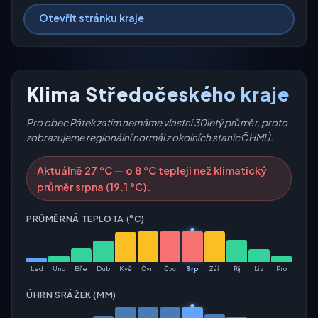
Otevřít stránku kraje
Klima Středočeského kraje
Pro obec Pátek zatím nemáme vlastní 30letý průměr, proto
zobrazujeme regionální normál z okolních stanic ČHMÚ.
Aktuálně 27 °C — o 8 °C tepleji než klimatický
průměr srpna (19.1 °C).
PRŮMĚRNÁ TEPLOTA (°C)
Led
Úno
Bře
Dub
Kvě
Čvn
Čvc
Srp
Zář
Říj
Lis
Pro
ÚHRN SRÁŽEK (MM)