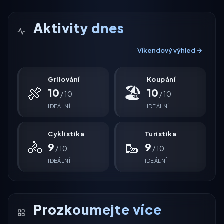
Aktivity dnes
Víkendový výhled →
Grilování
Koupání
🍖
🏖
10
10
/ 10
/ 10
IDEÁLNÍ
IDEÁLNÍ
Cyklistika
Turistika
🚴
🥾
9
9
/ 10
/ 10
IDEÁLNÍ
IDEÁLNÍ
Prozkoumejte více