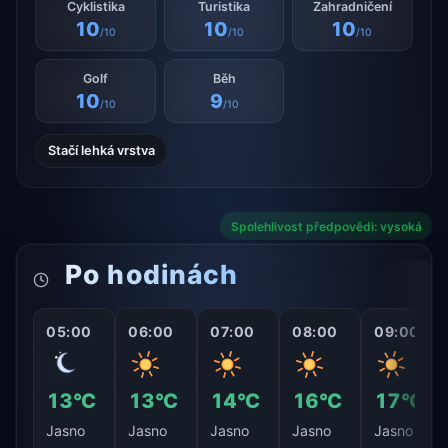
Cyklistika
Turistika
Zahradničení
10
10
10
/10
/10
/10
Golf
Běh
10
9
/10
/10
Stačí lehká vrstva
Spolehlivost předpovědi: vysoká
Po hodinách
05:00
06:00
07:00
08:00
09:00
13°C
13°C
14°C
16°C
17°C
Jasno
Jasno
Jasno
Jasno
Jasno