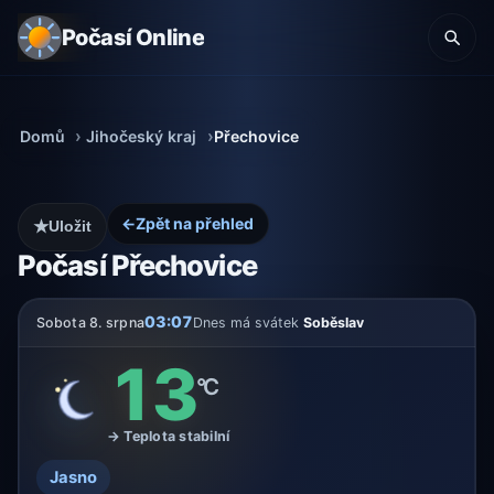
Počasí Online
Domů
Jihočeský kraj
Přechovice
←
Zpět na přehled
★
Uložit
Počasí Přechovice
03:07
Sobota 8. srpna
Dnes má svátek
Soběslav
13
°C
→ Teplota stabilní
Jasno