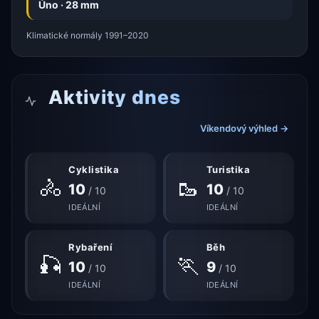
Úno · 28 mm
Klimatické normály 1991–2020
Aktivity dnes
Víkendový výhled →
Cyklistika
Turistika
🚴
🥾
10
10
/ 10
/ 10
IDEÁLNÍ
IDEÁLNÍ
Rybaření
Běh
🎣
🏃
10
9
/ 10
/ 10
IDEÁLNÍ
IDEÁLNÍ