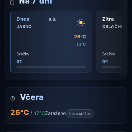
Na 7 dní
Dnes
Zítra
8.8.
JASNO
OBLAČNO
26°C
13°C
Srážky
Srážky
0%
0%
Včera
26°C
/
17°C
Zataženo
beze srážek