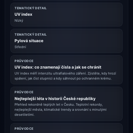
TEMATICKÝ DETAIL
UV index
Nízký
TEMATICKÝ DETAIL
Pylová situace
Střední
PRŮVODCE
UV index: co znamenají čísla a jak se chránit
UV index měří intenzitu ultrafialového záření. Zjistěte, kdy hrozí
spálení, jak číst stupnici a kdy sáhnout po ochranném krému.
PRŮVODCE
Nejteplejší léta v historii České republiky
Přehled rekordně teplých let v Česku. Teplotní rekordy,
nejteplejší města, klimatické trendy a srovnání s minulými
desetiletími.
PRŮVODCE