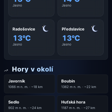
Jasno
Jasno
Radošovice
Předslavice
13°C
13°C
Jasno
Jasno
Hory v okolí
Javorník
Boubín
1066 m n. m. · ~18 km
1362 m n. m. · ~22 km
Sedlo
Huťská hora
902 m n. m. · ~24 km
1187 m n. m. · ~27 km