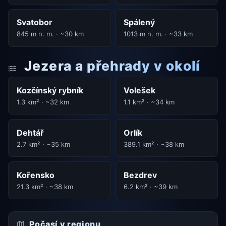
Svatobor
Spálený
845 m n. m. · ~30 km
1013 m n. m. · ~33 km
Jezera a přehrady v okolí
Kozčínský rybník
Volešek
1.3 km² · ~32 km
1.1 km² · ~34 km
Dehtář
Orlík
2.7 km² · ~35 km
389.1 km² · ~38 km
Kořensko
Bezdrev
21.3 km² · ~38 km
6.2 km² · ~39 km
Počasí v regionu