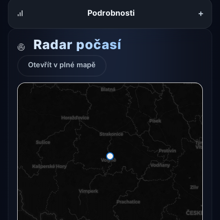
+
Podrobnosti
Radar počasí
Otevřít v plné mapě
Radarový snímek momentálně není dostupný.
Otevřít v plné mapě
Otevřít v plné mapě →
Zkusit znovu