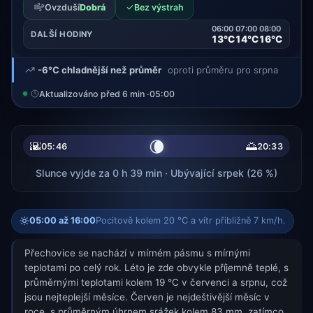
✓
Ovzduší
Dobrá
Bez výstrah
06:00
07:00
08:00
DALŠÍ HODINY
13°C
14°C
16°C
-6°C chladnější než průměr
oproti průměru pro srpna
Aktualizováno před 6 min ·
05:00
🌘
🌇
🌅
05:46
20:33
Slunce vyjde za 0 h 39 min · Ubývající srpek (26 %)
05:00 až 16:00
Pocitově kolem 20 °C a vítr přibližně 7 km/h.
Přechovice se nachází v mírném pásmu s mírnými
teplotami po celý rok. Léto je zde obvykle příjemně teplé, s
průměrnými teplotami kolem 19 °C v červenci a srpnu, což
jsou nejteplejší měsíce. Červen je nejdeštivější měsíc v
roce, s průměrným úhrnem srážek kolem 83 mm, zatímco