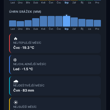
Led
Úno
Bře
Dub
Kvě
Čvn
Čvc
Srp
Zář
Říj
Lis
Pro
ÚHRN SRÁŽEK (MM)
Led
Úno
Bře
Dub
Kvě
Čvn
Čvc
Srp
Zář
Říj
Lis
Pro
🔥
NEJTEPLEJŠÍ MĚSÍC
Čvc · 19.3 °C
❄️
NEJCHLADNĚJŠÍ MĚSÍC
Led · -1.5 °C
🌧️
NEJDEŠTIVĚJŠÍ MĚSÍC
Čvn · 83 mm
☀️
NEJSUŠŠÍ MĚSÍC