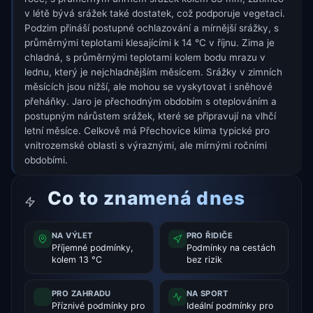
v létě bývá srážek také dostatek, což podporuje vegetaci.
Podzim přináší postupné ochlazování a mírnější srážky, s
průměrnými teplotami klesajícími k 14 °C v říjnu. Zima je
chladná, s průměrnými teplotami kolem bodu mrazu v
lednu, který je nejchladnějším měsícem. Srážky v zimních
měsících jsou nižší, ale mohou se vyskytovat i sněhové
přeháňky. Jaro je přechodným obdobím s oteplováním a
postupným nárůstem srážek, které se připravují na vlhčí
letní měsíce. Celkově má Přechovice klima typické pro
vnitrozemské oblasti s výraznými, ale mírnými ročními
obdobími.
Co to znamená dnes
NA VÝLET
PRO ŘIDIČE
Příjemné podmínky,
Podmínky na cestách
kolem 13 °C
bez rizik
PRO ZAHRADU
NA SPORT
Příznivé podmínky pro
Ideální podmínky pro