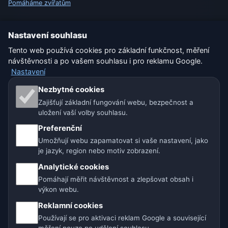
Pomáháme zvířatům
Sitemap
Nastavení souhlasu
Tento web používá cookies pro základní funkčnost, měření
Nastavení
návštěvnosti a po vašem souhlasu i pro reklamu Google.
Nastavení
Naše weby o počasí:
Nezbytné cookies
Zajišťují základní fungování webu, bezpečnost a
🇨🇿 Česko
🇭🇷 Chorvatsko
🇧🇬 Bulharsko
uložení vaší volby souhlasu.
Preferenční
🇩🇪🇦🇹🇨🇭 Německo / Rakousko / Švýcarsko
Umožňují webu zapamatovat si vaše nastavení, jako
je jazyk, region nebo motiv zobrazení.
🌎 Latinská Amerika a Španělsko
Analytické cookies
🇮🇳 Jižní a jihovýchodní Asie
🌍 Mezinárodní síť počasí
Pomáhají měřit návštěvnost a zlepšovat obsah i
výkon webu.
Provozovatel: Spolek Minizoo.cz z.s. | IČO: 21135550 |
Reklamní cookies
info@pocasi.online
Používají se pro aktivaci reklam Google a související
© 2026 Počasí Online · Meteorologická data: MET Norway · Open-