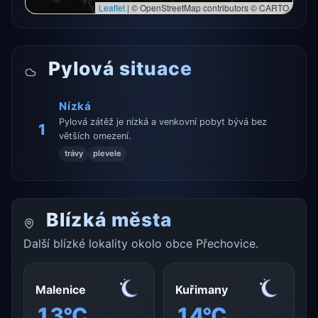
Leaflet
|
© OpenStreetMap contributors © CARTO
Pylová situace
Nízká
Pylová zátěž je nízká a venkovní pobyt bývá bez
1
větších omezení.
trávy
plevele
Blízká města
Další blízké lokality okolo obce Přechovice.
Malenice
Kuřimany
13°C
14°C