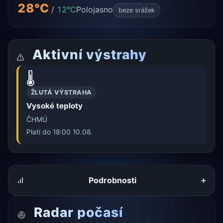
28°C
/
12°C
Polojasno
beze srážek
Aktivní výstrahy
🌡️
ŽLUTÁ VÝSTRAHA
Vysoké teploty
ČHMÚ
Platí do 18:00 10.08.
+
Podrobnosti
Radar počasí