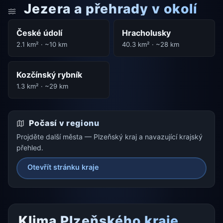
Jezera a přehrady v okolí
České údolí
Hracholusky
2.1 km² · ~10 km
40.3 km² · ~28 km
Kozčínský rybník
1.3 km² · ~29 km
Počasí v regionu
Projděte další města — Plzeňský kraj a navazující krajský
přehled.
Otevřít stránku kraje
Klima Plzeňského kraje