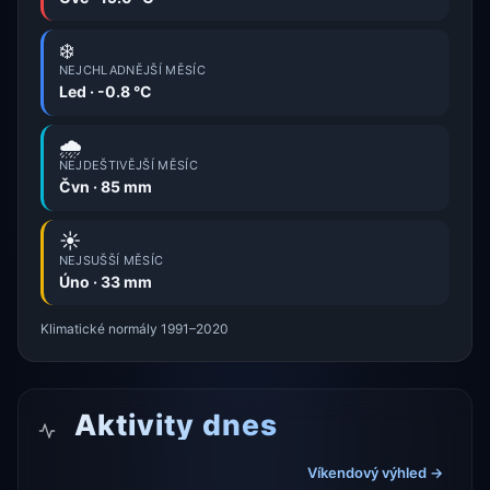
❄️
NEJCHLADNĚJŠÍ MĚSÍC
Led · -0.8 °C
🌧️
NEJDEŠTIVĚJŠÍ MĚSÍC
Čvn · 85 mm
☀️
NEJSUŠŠÍ MĚSÍC
Úno · 33 mm
Klimatické normály 1991–2020
Aktivity dnes
Víkendový výhled →