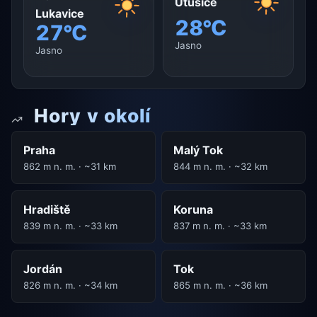
Útušice
Lukavice
28°C
27°C
Jasno
Jasno
Hory v okolí
Praha
Malý Tok
862 m n. m. · ~31 km
844 m n. m. · ~32 km
Hradiště
Koruna
839 m n. m. · ~33 km
837 m n. m. · ~33 km
Jordán
Tok
826 m n. m. · ~34 km
865 m n. m. · ~36 km