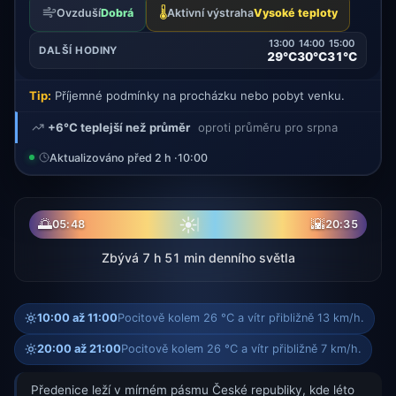
🌡️
Ovzduší
Dobrá
Aktivní výstraha
Vysoké teploty
13:00
14:00
15:00
DALŠÍ HODINY
29°C
30°C
31°C
Tip:
Příjemné podmínky na procházku nebo pobyt venku.
+6°C teplejší než průměr
oproti průměru pro srpna
Aktualizováno před 2 h ·
10:00
☀
🌅
🌇
05:48
20:35
Zbývá 7 h 51 min denního světla
10:00 až 11:00
Pocitově kolem 26 °C a vítr přibližně 13 km/h.
20:00 až 21:00
Pocitově kolem 26 °C a vítr přibližně 7 km/h.
Předenice leží v mírném pásmu České republiky, kde léto