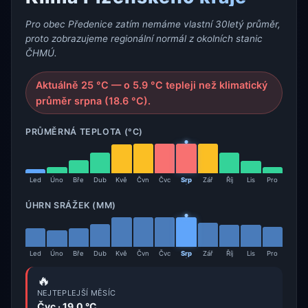
Pro obec Předenice zatím nemáme vlastní 30letý průměr,
proto zobrazujeme regionální normál z okolních stanic
ČHMÚ.
Aktuálně 25 °C — o 5.9 °C tepleji než klimatický
průměr srpna (18.6 °C).
PRŮMĚRNÁ TEPLOTA (°C)
Led
Úno
Bře
Dub
Kvě
Čvn
Čvc
Srp
Zář
Říj
Lis
Pro
ÚHRN SRÁŽEK (MM)
Led
Úno
Bře
Dub
Kvě
Čvn
Čvc
Srp
Zář
Říj
Lis
Pro
🔥
NEJTEPLEJŠÍ MĚSÍC
Čvc · 19.0 °C