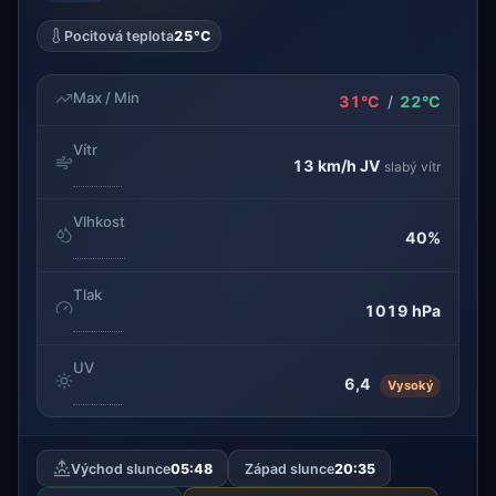
Pocitová teplota
25°C
Max / Min
31°C
/
22°C
Vítr
13 km/h
JV
slabý vítr
Vlhkost
40%
Tlak
1019 hPa
UV
6,4
Vysoký
Východ slunce
05:48
Západ slunce
20:35