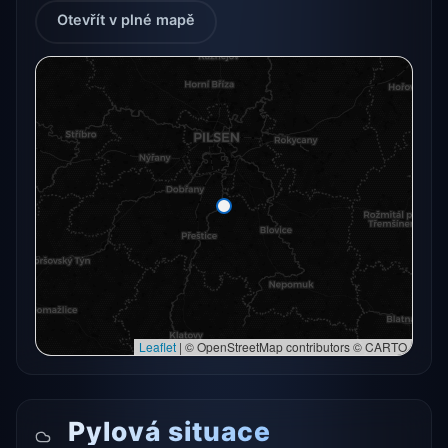
Otevřít v plné mapě
Radarový snímek momentálně není dostupný.
Otevřít v plné mapě
Otevřít v plné mapě →
Zkusit znovu
Leaflet
|
© OpenStreetMap contributors © CARTO
Pylová situace