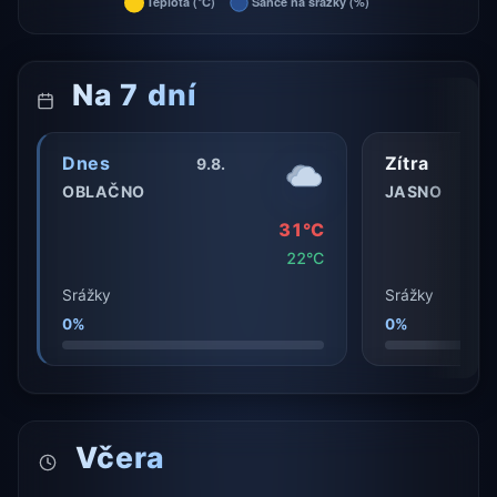
Na 7 dní
Dnes
Zítra
9.8.
OBLAČNO
JASNO
31°C
22°C
Srážky
Srážky
0%
0%
Včera