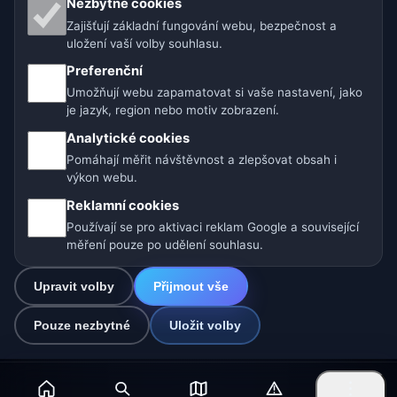
Nezbytné cookies
Zajišťují základní fungování webu, bezpečnost a
🇨🇿 Česko
🇭🇷 Chorvatsko
🇧🇬 Bulharsko
uložení vaší volby souhlasu.
🇩🇪🇦🇹🇨🇭 Německo / Rakousko / Švýcarsko
Preferenční
Umožňují webu zapamatovat si vaše nastavení, jako
🌎 Latinská Amerika a Španělsko
je jazyk, region nebo motiv zobrazení.
Analytické cookies
🇮🇳 Jižní a jihovýchodní Asie
🌍 Mezinárodní síť počasí
Pomáhají měřit návštěvnost a zlepšovat obsah i
výkon webu.
Provozovatel: Spolek Minizoo.cz z.s. | IČO: 21135550 |
Reklamní cookies
info@pocasi.online
Používají se pro aktivaci reklam Google a související
© 2026 Počasí Online · Meteorologická data: MET Norway · Open-
měření pouze po udělení souhlasu.
Meteo. Výstrahy počasí: ČHMÚ.
Upravit volby
Přijmout vše
0
Pouze nezbytné
Uložit volby
☁️