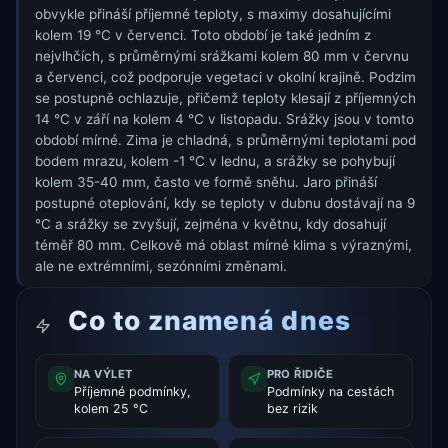
obvykle přináší příjemné teploty, s maximy dosahujícími
kolem 19 °C v červenci. Toto období je také jedním z
nejvlhčích, s průměrnými srážkami kolem 80 mm v červnu
a červenci, což podporuje vegetaci v okolní krajině. Podzim
se postupně ochlazuje, přičemž teploty klesají z příjemných
14 °C v září na kolem 4 °C v listopadu. Srážky jsou v tomto
období mírné. Zima je chladná, s průměrnými teplotami pod
bodem mrazu, kolem -1 °C v lednu, a srážky se pohybují
kolem 35-40 mm, často ve formě sněhu. Jaro přináší
postupné oteplování, kdy se teploty v dubnu dostávají na 9
°C a srážky se zvyšují, zejména v květnu, kdy dosahují
téměř 80 mm. Celkově má oblast mírné klima s výraznými,
ale ne extrémními, sezónními změnami.
Co to znamená dnes
NA VÝLET
PRO ŘIDIČE
Příjemné podmínky,
Podmínky na cestách
kolem 25 °C
bez rizik