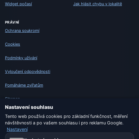
Widget počasí
Jak hlásit chybu v lokalitě
PRÁVNÍ
Ochrana soukromí
Cookies
Podmínky užívání
Vyloučení odpovědnosti
Pomáháme zvířatům
Sitemap
Nastavení souhlasu
Nastavení
Tento web používá cookies pro základní funkčnost, měření
návštěvnosti a po vašem souhlasu i pro reklamu Google.
Nastavení
Naše weby o počasí: