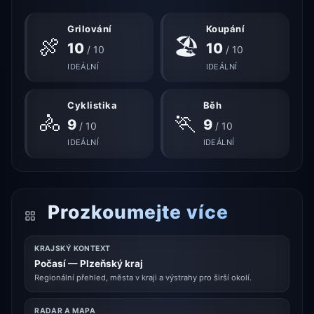
Grilování
Koupání
🍖
🏖
10
10
/ 10
/ 10
IDEÁLNÍ
IDEÁLNÍ
Cyklistika
Běh
🚴
🏃
9
9
/ 10
/ 10
IDEÁLNÍ
IDEÁLNÍ
Prozkoumejte více
KRAJSKÝ KONTEXT
Počasí — Plzeňský kraj
Regionální přehled, města v kraji a výstrahy pro širší okolí.
RADAR A MAPA