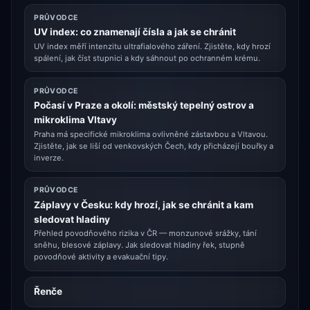
PRŮVODCE
UV index: co znamenají čísla a jak se chránit
UV index měří intenzitu ultrafialového záření. Zjistěte, kdy hrozí
spálení, jak číst stupnici a kdy sáhnout po ochranném krému.
PRŮVODCE
Počasí v Praze a okolí: městský tepelný ostrov a
mikroklima Vltavy
Praha má specifické mikroklima ovlivněné zástavbou a Vltavou.
Zjistěte, jak se liší od venkovských Čech, kdy přicházejí bouřky a
inverze.
PRŮVODCE
Záplavy v Česku: kdy hrozí, jak se chránit a kam
sledovat hladiny
Přehled povodňového rizika v ČR — monzunové srážky, tání
sněhu, blesové záplavy. Jak sledovat hladiny řek, stupně
povodňové aktivity a evakuační tipy.
Řenče