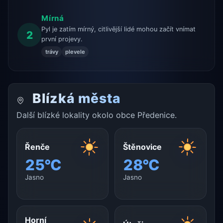
Mírná
Pyl je zatím mírný, citlivější lidé mohou začít vnímat
2
první projevy.
trávy
plevele
Blízká města
Další blízké lokality okolo obce Předenice.
Řenče
Štěnovice
25°C
28°C
Jasno
Jasno
Horní