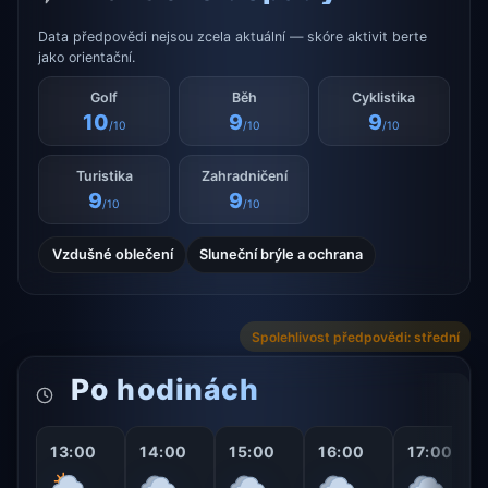
Data předpovědi nejsou zcela aktuální — skóre aktivit berte
jako orientační.
Golf
Běh
Cyklistika
10
9
9
/10
/10
/10
Turistika
Zahradničení
9
9
/10
/10
Vzdušné oblečení
Sluneční brýle a ochrana
Spolehlivost předpovědi: střední
Po hodinách
13:00
14:00
15:00
16:00
17:00