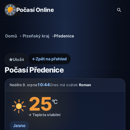
Počasí Online
Domů
Plzeňský kraj
Předenice
←
Zpět na přehled
★
Uložit
Počasí Předenice
10:44
Neděle 9. srpna
Dnes má svátek
Roman
25
°C
→ Teplota stabilní
Jasno