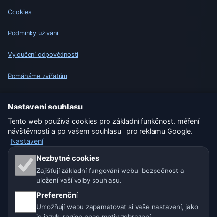
Cookies
Podmínky užívání
Vyloučení odpovědnosti
Pomáháme zvířatům
Sitemap
Nastavení souhlasu
Tento web používá cookies pro základní funkčnost, měření
Nastavení
návštěvnosti a po vašem souhlasu i pro reklamu Google.
Nastavení
Naše weby o počasí:
Nezbytné cookies
Zajišťují základní fungování webu, bezpečnost a
🇨🇿 Česko
🇭🇷 Chorvatsko
🇧🇬 Bulharsko
uložení vaší volby souhlasu.
Preferenční
🇩🇪🇦🇹🇨🇭 Německo / Rakousko / Švýcarsko
Umožňují webu zapamatovat si vaše nastavení, jako
je jazyk, region nebo motiv zobrazení.
🌎 Latinská Amerika a Španělsko