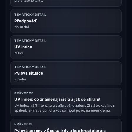
pro blízké lokality.
TEMATICKÝ DETAIL
Předpověď
Na 10 dní
TEMATICKÝ DETAIL
UV index
Nízký
TEMATICKÝ DETAIL
Pylová situace
Střední
PRŮVODCE
UV index: co znamenají čísla a jak se chránit
UV index měří intenzitu ultrafialového záření. Zjistěte, kdy hrozí
spálení, jak číst stupnici a kdy sáhnout po ochranném krému.
PRŮVODCE
Pylové sezóny v Česku: kdy a kde hrozí alergie