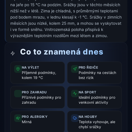
na jaře po 15 °C na podzim. Srážky jsou v těchto měsících
nižší než v létě. Zima je chladná, s průměrnými teplotami
pod bodem mrazu, v lednu klesají k -1 °C. Srážky v zimních
měsících jsou nízké, kolem 25 mm, a mohou se vyskytovat
i ve formě sněhu. Vnitrozemská poloha přispívá k
výraznějším teplotním rozdílům mezi létem a zimou.
Co to znamená dnes
NA VÝLET
PRO ŘIDIČE
Příjemné podmínky,
Podmínky na cestách
kolem 19 °C
bez rizik
PRO ZAHRADU
NA SPORT
Příznivé podmínky pro
Ideální podmínky pro
zahradu
venkovní aktivity
PRO ALERGIKY
NA HOUBY
Mírná
Teplota vyhovuje, ale
chybí srážky