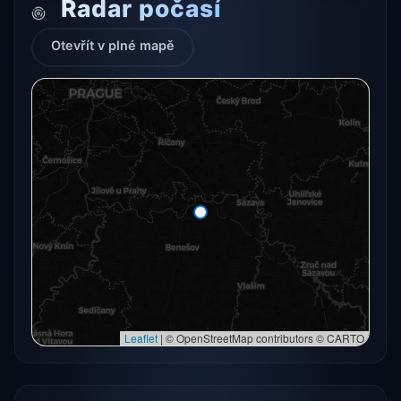
Radar počasí
Otevřít v plné mapě
Radarový snímek momentálně není dostupný.
Otevřít v plné mapě
Otevřít v plné mapě →
Zkusit znovu
Leaflet
|
© OpenStreetMap contributors © CARTO