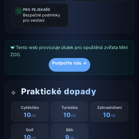
PRO PEJSKAŘE
Bezpečné podmínky
pro venčení
🐒 Tento web provozuje útulek pro opuštěná zvířata Mini
ZOO.
Podpořte nás →
Praktické dopady
Cyklistika
Turistika
Zahradničení
10
10
10
/10
/10
/10
Golf
Běh
10
9
/10
/10