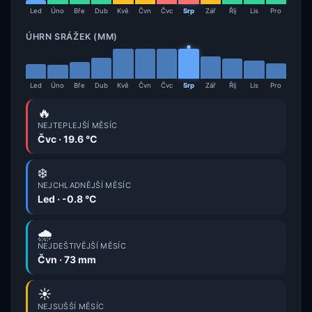
Led
Úno
Bře
Dub
Kvě
Čvn
Čvc
Srp
Zář
Říj
Lis
Pro
ÚHRN SRÁŽEK (MM)
Led
Úno
Bře
Dub
Kvě
Čvn
Čvc
Srp
Zář
Říj
Lis
Pro
🔥
NEJTEPLEJŠÍ MĚSÍC
Čvc · 19.6 °C
❄️
NEJCHLADNĚJŠÍ MĚSÍC
Led · -0.8 °C
🌧️
NEJDEŠTIVĚJŠÍ MĚSÍC
Čvn · 73 mm
☀️
NEJSUŠŠÍ MĚSÍC