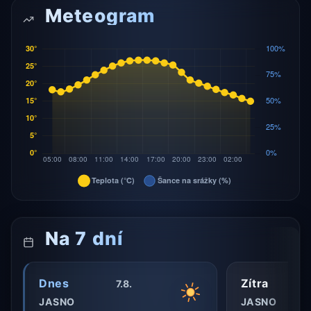
Meteogram
Na 7 dní
Dnes
Zítra
7.8.
JASNO
JASNO