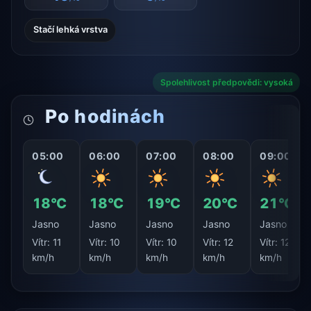
Stačí lehká vrstva
Spolehlivost předpovědi: vysoká
Po hodinách
05:00
06:00
07:00
08:00
09:00
18°C
18°C
19°C
20°C
21°C
Jasno
Jasno
Jasno
Jasno
Jasno
Vítr:
11
Vítr:
10
Vítr:
10
Vítr:
12
Vítr:
12
km/h
km/h
km/h
km/h
km/h