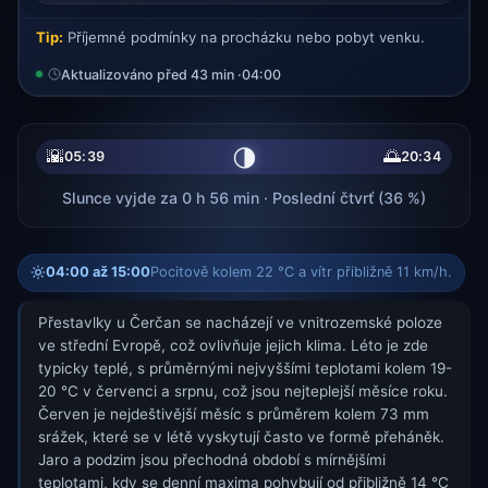
Tip:
Příjemné podmínky na procházku nebo pobyt venku.
Aktualizováno před 43 min ·
04:00
🌗
🌇
🌅
05:39
20:34
Slunce vyjde za 0 h 56 min · Poslední čtvrť (36 %)
04:00 až 15:00
Pocitově kolem 22 °C a vítr přibližně 11 km/h.
Přestavlky u Čerčan se nacházejí ve vnitrozemské poloze
ve střední Evropě, což ovlivňuje jejich klima. Léto je zde
typicky teplé, s průměrnými nejvyššími teplotami kolem 19-
20 °C v červenci a srpnu, což jsou nejteplejší měsíce roku.
Červen je nejdeštivější měsíc s průměrem kolem 73 mm
srážek, které se v létě vyskytují často ve formě přeháněk.
Jaro a podzim jsou přechodná období s mírnějšími
teplotami, kdy se denní maxima pohybují od přibližně 14 °C