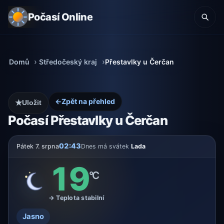
Počasí Online
Domů
Středočeský kraj
Přestavlky u Čerčan
←
Zpět na přehled
★
Uložit
Počasí Přestavlky u Čerčan
02:43
Pátek 7. srpna
Dnes má svátek
Lada
19
°C
→ Teplota stabilní
Jasno