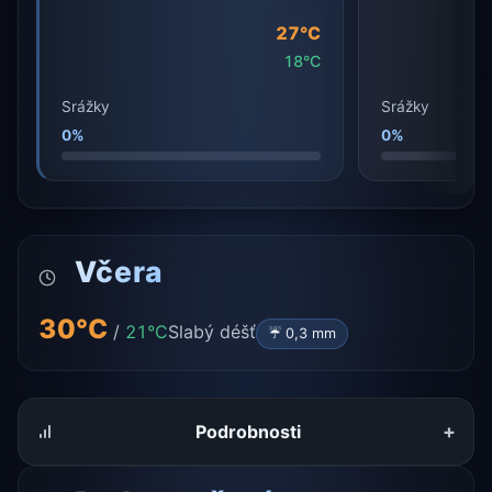
27°C
18°C
Srážky
Srážky
0%
0%
Včera
30°C
/
21°C
Slabý déšť
☔ 0,3 mm
+
Podrobnosti