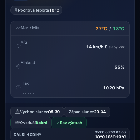
Pocitová teplota
19°C
Max / Min
27°C
/
18°C
Vítr
14 km/h
S
slabý vítr
Vlhkost
55%
Tlak
1020 hPa
Východ slunce
05:39
Západ slunce
20:34
✓
Ovzduší
Dobrá
Bez výstrah
05:00
06:00
07:00
DALŠÍ HODINY
18°C
18°C
19°C