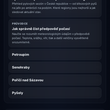
Přehled pylových sezón v České republice — od březových pylů
na jaře po ambrózii na podzim. Které regiony jsou nejhorší a jak
sledovat aktuální stav.
PRŮVODCE
Jak správně číst předpověď počasí
Naučte se rozumět meteorologickým údajům v předpovědi
počasí. Teplota, srážky, vítr, tlak a další veličiny vysvětlené
srozumitelně.
Petroupim
Senohraby
Poříčí nad Sázavou
Pyšely