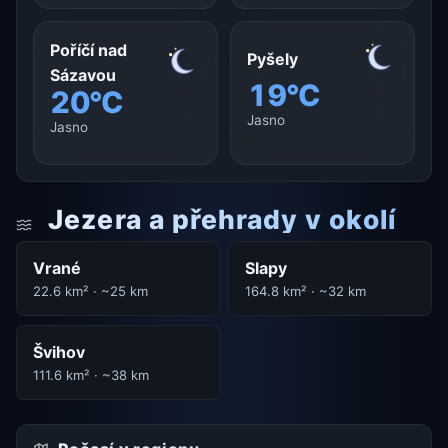
Poříčí nad
Pyšely
Sázavou
19°C
20°C
Jasno
Jasno
Jezera a přehrady v okolí
Vrané
Slapy
22.6 km² · ~25 km
164.8 km² · ~32 km
Švihov
111.6 km² · ~38 km