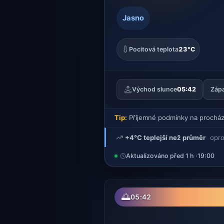
Jasno
Pocitová teplota
23°C
Východ slunce
05:42
Zápa
Tip:
Příjemné podmínky na procház
+4°C teplejší než průměr
opro
Aktualizováno před 1 h ·
19:00
🌅
05:42