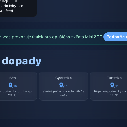
Bezpečné
podmínky pro
venčení
o web provozuje útulek pro opuštěná zvířata Mini ZOO.
Podpořte 
 dopady
Běh
Cyklistika
Turistika
9
9
9
/10
/10
/10
ní podmínky pro běh při
Skvělé počasí na kolo, vítr 18
Příjemné podmínky na 
23 °C.
km/h.
23 °C.