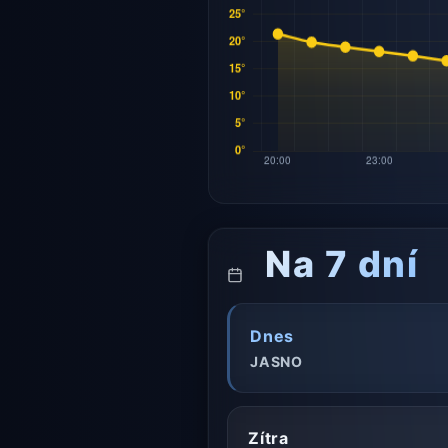
Na 7 dní
Dnes
JASNO
Zítra