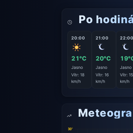
Po hodin
20:00
21:00
22:0
21°C
20°C
19°
Jasno
Jasno
Jasno
Vítr:
18
Vítr:
16
Vítr:
1
km/h
km/h
km/h
Meteogr