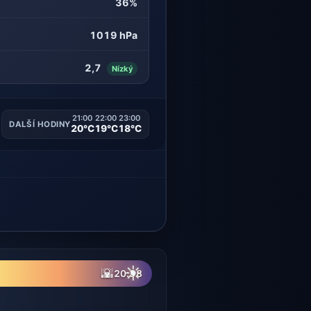
36%
1019 hPa
2,7
Nízký
21:00
22:00
23:00
DALŠÍ HODINY
20°C
19°C
18°C
☀
🌇
20:38