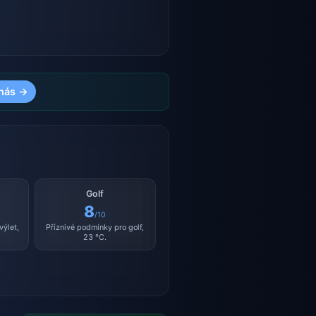
nás →
Golf
8
/10
výlet,
Příznivé podmínky pro golf,
23 °C.