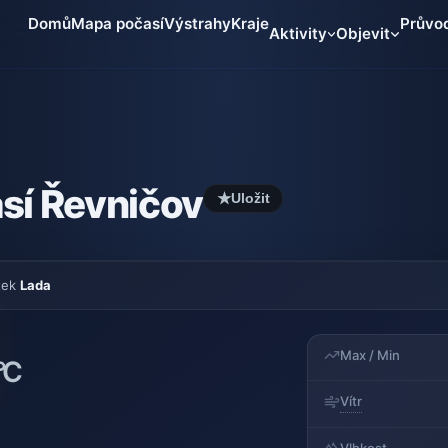
Domů
Mapa počasí
Výstrahy
Kraje
Průvo
Aktivity
Objevit
sí Řevničov
★
Uložit
tek
Lada
Max / Min
°C
Vítr