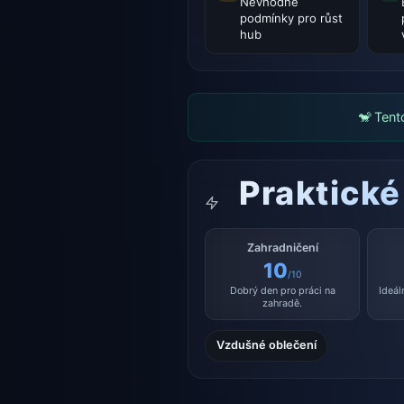
Nevhodné
podmínky pro růst
hub
🐒 Tent
Praktické
Zahradničení
10
/10
Dobrý den pro práci na
Ideál
zahradě.
Vzdušné oblečení