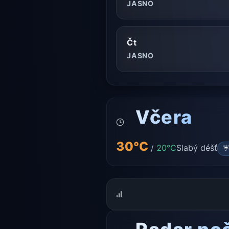
JASNO
Čt
JASNO
Včera
30°C
/
20°C
Slabý déšť
☔