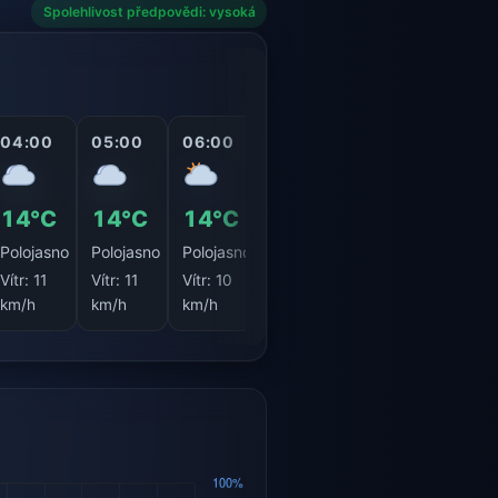
Spolehlivost předpovědi: vysoká
04:00
05:00
06:00
07:00
08:00
09:0
14°C
14°C
14°C
15°C
17°C
19°
Polojasno
Polojasno
Polojasno
Jasno
Jasno
Jasn
Vítr:
11
Vítr:
11
Vítr:
10
Vítr:
10
Vítr:
10
Vítr:
1
km/h
km/h
km/h
km/h
km/h
km/h