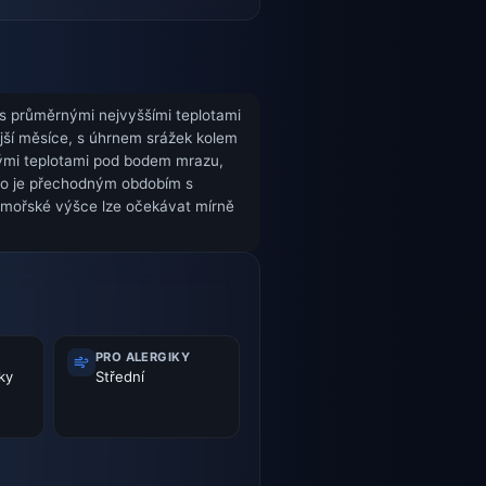
 s průměrnými nejvyššími teplotami
ější měsíce, s úhrnem srážek kolem
nými teplotami pod bodem mrazu,
aro je přechodným obdobím s
admořské výšce lze očekávat mírně
PRO ALERGIKY
ky
Střední