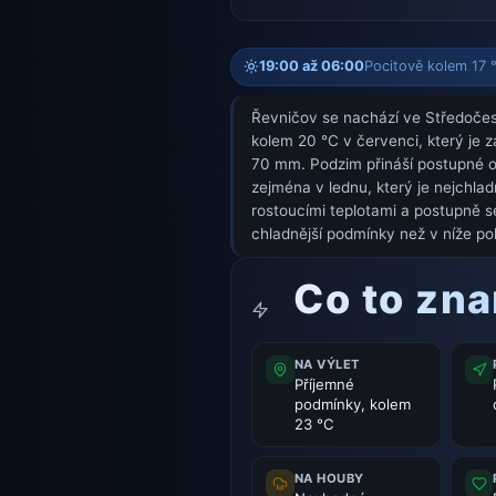
19:00 až 06:00
Pocitově kolem 17 °
Řevničov se nachází ve Středočesk
kolem 20 °C v červenci, který je 
70 mm. Podzim přináší postupné o
zejména v lednu, který je nejchla
rostoucími teplotami a postupně s
chladnější podmínky než v níže po
Co to zn
NA VÝLET
Příjemné
podmínky, kolem
23 °C
NA HOUBY