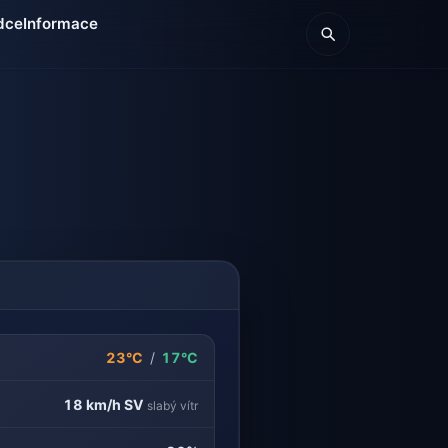
dce
Informace
23°C
/
17°C
18 km/h
SV
slabý vítr