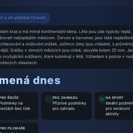
C a vítr přibližně 13 km/h.
ém kraji a má mírné kontinentální klima. Léta jsou zde typicky teplá,
zároveň nejteplejším měsícem. Červen a červenec jsou také nejdeštiv
chlazování a snižování srážek, zatímco zimy jsou chladné, s průměr
dnější. Srážky v zimních měsících jsou nízké, obvykle kolem 25 mm. J
e zvyšujícími srážkami, které kulminují v létě. Vzhledem k poloze v n
ložených oblastech.
amená dnes
PRO ŘIDIČE
PRO ZAHRADU
NA SPORT
Podmínky na
Příznivé podmínky
Ideální podmín
cestách bez rizik
pro zahradu
pro venkovní
aktivity
PRO PEJSKAŘE