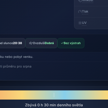
Vlhkost
Tlak
UV
✓
d slunce
20:38
Ovzduší
Dobrá
Bez výstrah
ku nebo pobyt venku.
ti průměru pro srpna
Zbývá 0 h 30 min denního světla