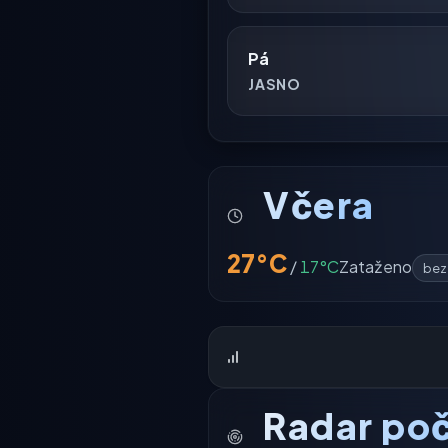
Pá
JASNO
Včera
27°C
/
17°C
Zataženo
bez
Radar poč