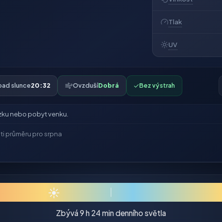
Tlak
UV
pad slunce
20:32
Ovzduší
Dobrá
✓
Bez výstrah
zku nebo pobyt venku.
ti průměru pro srpna
☀
Zbývá 9 h 24 min denního světla