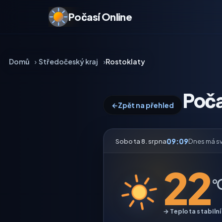
Počasí Online
Domů
Středočeský kraj
Rostoklaty
Poča
←
Zpět na přehled
09:09
Sobota 8. srpna
Dnes má s
22
°
→ Teplota stabilní