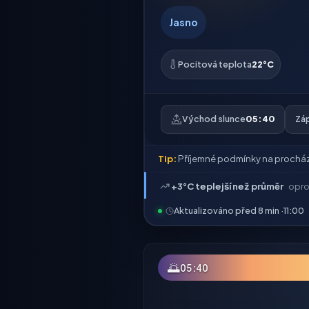
Jasno
Pocitová teplota
22°C
Východ slunce
05:40
Zá
Tip:
Příjemné podmínky na prochá
+3°C teplejší než průměr
opro
Aktualizováno před 8 min ·
11:00
🌅
05:40