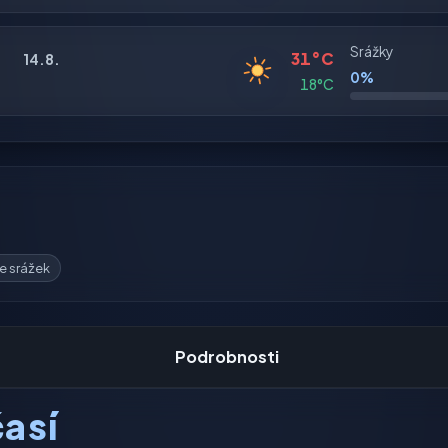
Srážky
31°C
14.8.
0%
18°C
e srážek
Podrobnosti
así