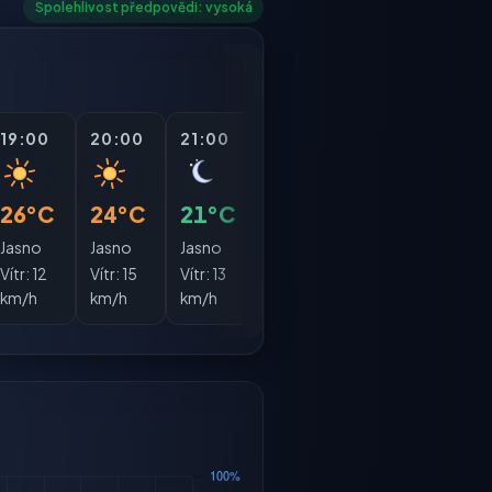
Spolehlivost předpovědi: vysoká
19:00
20:00
21:00
22:00
23:00
00:
26°C
24°C
21°C
20°C
19°C
19°
Jasno
Jasno
Jasno
Jasno
Jasno
Jasn
Vítr:
12
Vítr:
15
Vítr:
13
Vítr:
13
Vítr:
15
Vítr:
1
km/h
km/h
km/h
km/h
km/h
km/h