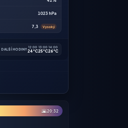
42%
1023 hPa
7,3
Vysoký
12:00
13:00
14:00
DALŠÍ HODINY
24°C
25°C
26°C
🌇
20:32