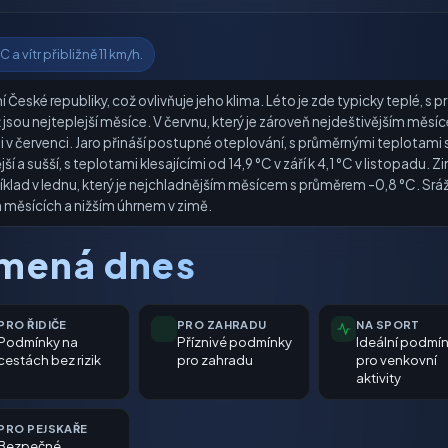
a vítr přibližně 11 km/h.
 České republiky, což ovlivňuje jeho klima. Léto je zde typicky teplé, s
ž jsou nejteplejší měsíce. V červnu, který je zároveň nejdeštivějším m
v červenci. Jaro přináší postupné oteplování, s průměrnými teplotami s
ší a sušší, s teplotami klesajícími od 14,9 °C v září k 4,1 °C v listopadu.
lad v lednu, který je nejchladnějším měsícem s průměrem -0,8 °C. Srá
 měsících a nižším úhrnem v zimě.
amená dnes
PRO ŘIDIČE
PRO ZAHRADU
NA SPORT
Podmínky na
Příznivé podmínky
Ideální podmí
cestách bez rizik
pro zahradu
pro venkovní
aktivity
PRO PEJSKAŘE
Bezpečné