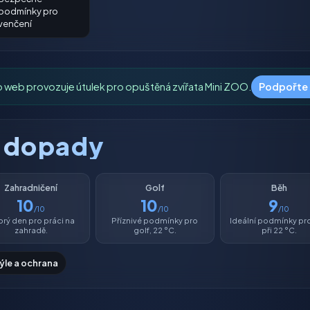
podmínky pro
venčení
o web provozuje útulek pro opuštěná zvířata Mini ZOO.
Podpořte
é dopady
Zahradničení
Golf
Běh
10
10
9
/10
/10
/10
rý den pro práci na
Příznivé podmínky pro
Ideální podmínky pr
zahradě.
golf, 22 °C.
při 22 °C.
rýle a ochrana