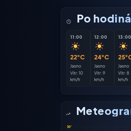
Po hodin
11:00
12:00
13:0
22°C
24°C
25°
Jasno
Jasno
Jasno
Vítr:
10
Vítr:
9
Vítr:
8
km/h
km/h
km/h
Meteogr