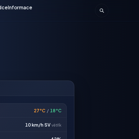
dce
Informace
27°C
/
18°C
10 km/h
SV
větřík