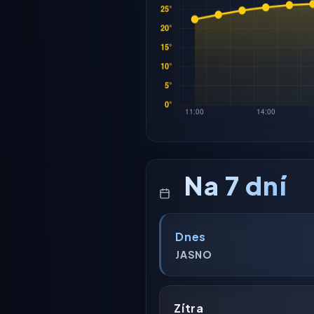
Na 7 dní
Dnes
JASNO
Zítra