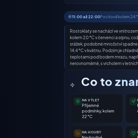
11:00 až 22:00
Pocitově kolem 24 °C 
Rostoklaty se nachází ve vnitrozemí
kolem 20 °C v červenci a srpnu, co
srážek, podobné množství spadne i 
14,4 °C v květnu. Podzim je chladněj
teplotami pod bodem mrazu, napřík
nerovnoměrně, s vrcholem v letních
Co to zn
NA VÝLET
Příjemné
podmínky, kolem
22 °C
NA HOUBY
Nevhodné