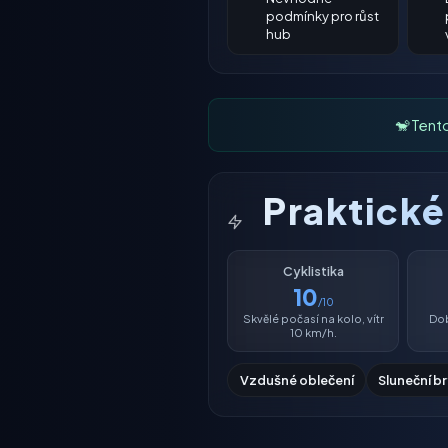
podmínky pro růst
hub
🐒 Tent
Praktick
Cyklistika
10
/10
Skvělé počasí na kolo, vítr
Dob
10 km/h.
Vzdušné oblečení
Sluneční b