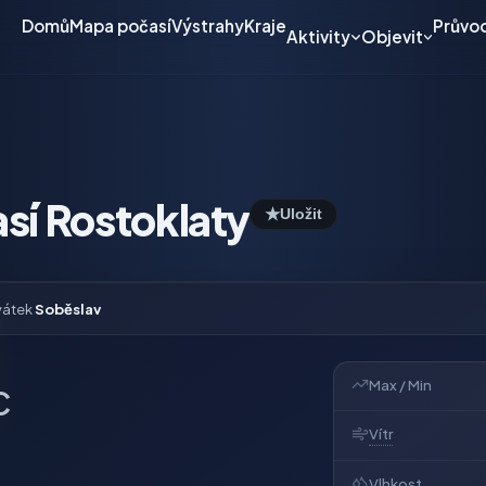
Domů
Mapa počasí
Výstrahy
Kraje
Průvo
Aktivity
Objevit
sí Rostoklaty
★
Uložit
vátek
Soběslav
Max / Min
C
Vítr
Vlhkost