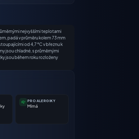
 průměrnými nejvyššími teplotami
ěsícem, padá v průměru kolem 73 mm
toupajícími od 4,7 °C v březnu k
 Zimy jsou chladné, s průměrnými
žky jsou během roku rozloženy
PRO ALERGIKY
nky
Mírná