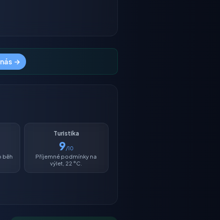
 nás →
Turistika
9
/10
o běh
Příjemné podmínky na
výlet, 22 °C.