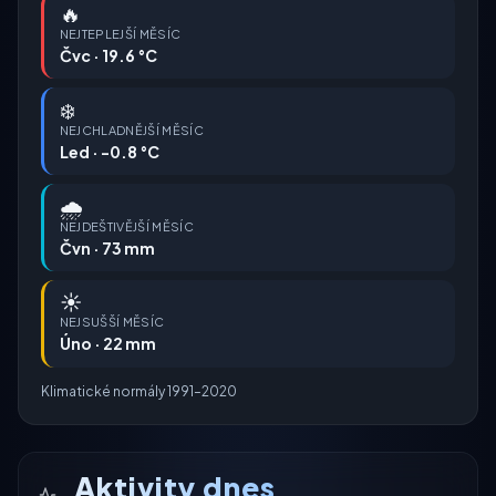
🔥
NEJTEPLEJŠÍ MĚSÍC
Čvc · 19.6 °C
❄️
NEJCHLADNĚJŠÍ MĚSÍC
Led · -0.8 °C
🌧️
NEJDEŠTIVĚJŠÍ MĚSÍC
Čvn · 73 mm
☀️
NEJSUŠŠÍ MĚSÍC
Úno · 22 mm
Klimatické normály 1991–2020
Aktivity dnes