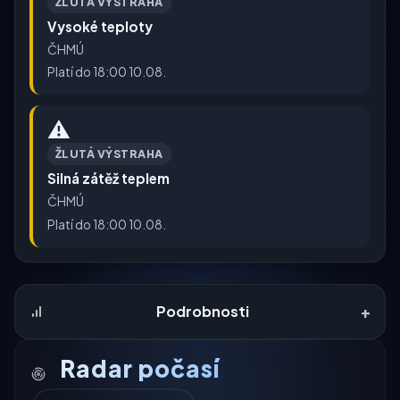
ŽLUTÁ VÝSTRAHA
Vysoké teploty
ČHMÚ
Platí do 18:00 10.08.
⚠️
ŽLUTÁ VÝSTRAHA
Silná zátěž teplem
ČHMÚ
Platí do 18:00 10.08.
+
Podrobnosti
Radar počasí