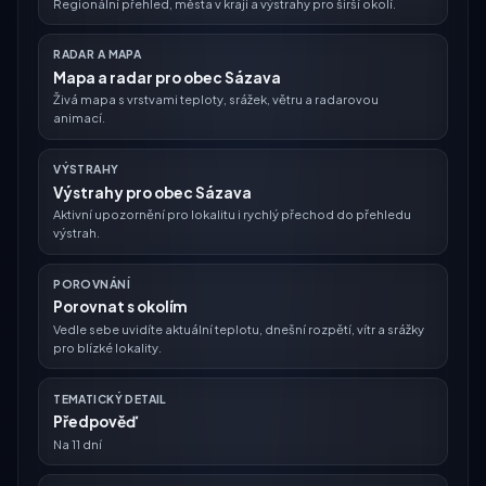
Regionální přehled, města v kraji a výstrahy pro širší okolí.
RADAR A MAPA
Mapa a radar pro obec Sázava
Živá mapa s vrstvami teploty, srážek, větru a radarovou
animací.
VÝSTRAHY
Výstrahy pro obec Sázava
Aktivní upozornění pro lokalitu i rychlý přechod do přehledu
výstrah.
POROVNÁNÍ
Porovnat s okolím
Vedle sebe uvidíte aktuální teplotu, dnešní rozpětí, vítr a srážky
pro blízké lokality.
TEMATICKÝ DETAIL
Předpověď
Na 11 dní