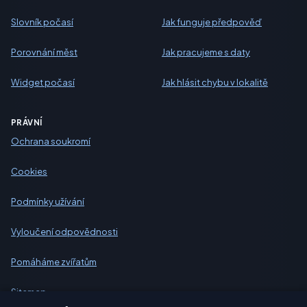
Slovník počasí
Jak funguje předpověď
Porovnání měst
Jak pracujeme s daty
Widget počasí
Jak hlásit chybu v lokalitě
PRÁVNÍ
Ochrana soukromí
Cookies
Podmínky užívání
Vyloučení odpovědnosti
Pomáháme zvířatům
Sitemap