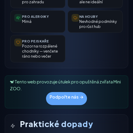
pro zahradu
ale ne ideální
PRO ALERGIKY
NA HOUBY
Mírná
Nevhodné podmínky
pro růst hub
PRO PEJSKAŘE
Pozor na rozpálené
chodníky — venčete
ráno nebo večer
🐒 Tento web provozuje útulek pro opuštěná zvířata Mini
ZOO.
Podpořte nás →
Praktické dopady