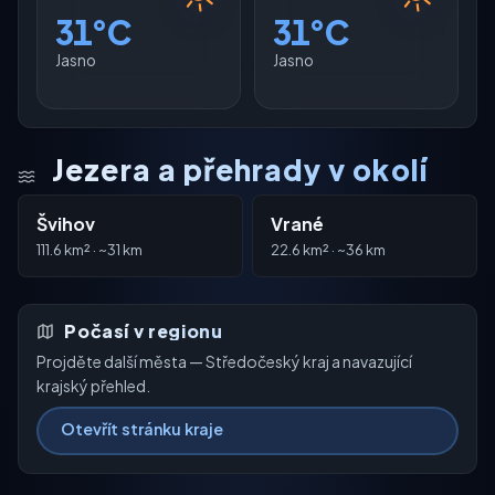
31°C
31°C
Jasno
Jasno
Jezera a přehrady v okolí
Švihov
Vrané
111.6 km² · ~31 km
22.6 km² · ~36 km
Počasí v regionu
Projděte další města — Středočeský kraj a navazující
krajský přehled.
Otevřít stránku kraje