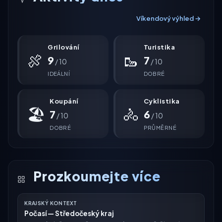
Víkendový výhled →
Grilování
Turistika
🍖
🥾
9
7
/ 10
/ 10
IDEÁLNÍ
DOBRÉ
Koupání
Cyklistika
🏖
🚴
7
6
/ 10
/ 10
DOBRÉ
PRŮMĚRNÉ
Prozkoumejte více
KRAJSKÝ KONTEXT
Počasí — Středočeský kraj