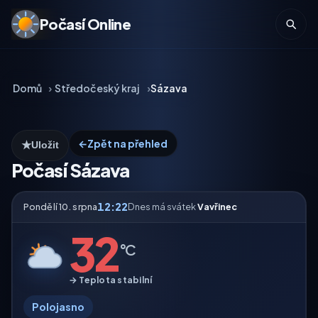
Počasí Online
Domů
Středočeský kraj
Sázava
←
Zpět na přehled
★
Uložit
Počasí Sázava
12:22
Pondělí 10. srpna
Dnes má svátek
Vavřinec
32
°C
→ Teplota stabilní
Polojasno