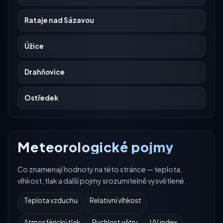
Rataje nad Sázavou
Úžice
Drahňovice
Ostředek
Meteorologické pojmy
Co znamenají hodnoty na této stránce — teplota,
vlhkost, tlak a další pojmy srozumitelně vysvětlené.
Teplota vzduchu
Relativní vlhkost
Atmosférický tlak
Rychlost větru
UV index