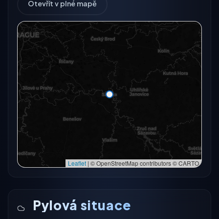
Otevřít v plné mapě
Radarový snímek momentálně není dostupný.
Otevřít v plné mapě
Otevřít v plné mapě →
Zkusit znovu
Leaflet
|
© OpenStreetMap contributors © CARTO
Pylová situace