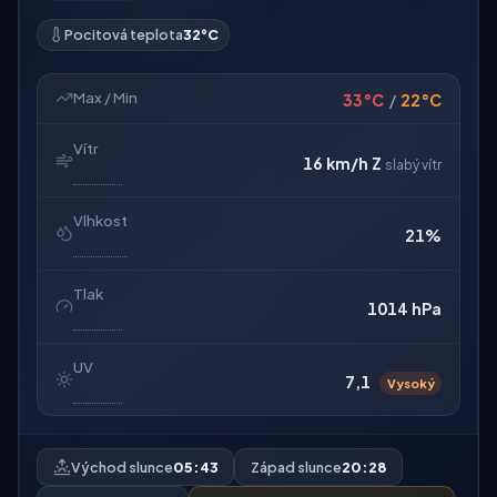
Pocitová teplota
32°C
Max / Min
33°C
/
22°C
Vítr
16 km/h
Z
slabý vítr
Vlhkost
21%
Tlak
1014 hPa
UV
7,1
Vysoký
Východ slunce
05:43
Západ slunce
20:28