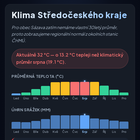
Klima Středočeského kraje
Pro obec Sázava zatím nemáme vlastní 30letý průměr,
proto zobrazujeme regionální normál z okolních stanic
ČHMÚ.
Aktuálně 32 °C — o 13.2 °C tepleji než klimatický
průměr srpna (19.1 °C).
PRŮMĚRNÁ TEPLOTA (°C)
Led
Úno
Bře
Dub
Kvě
Čvn
Čvc
Srp
Zář
Říj
Lis
Pro
ÚHRN SRÁŽEK (MM)
Led
Úno
Bře
Dub
Kvě
Čvn
Čvc
Srp
Zář
Říj
Lis
Pro