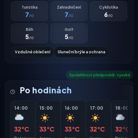
Turistika
Zahradničení
Cyklistika
7
7
6
/10
/10
/10
Běh
Golf
5
5
/10
/10
Vzdušné oblečení
Sluneční brýle a ochrana
Spolehlivost předpovědi: vysoká
Po hodinách
14:00
15:00
16:00
17:00
18:00
32°C
33°C
33°C
32°C
32°C