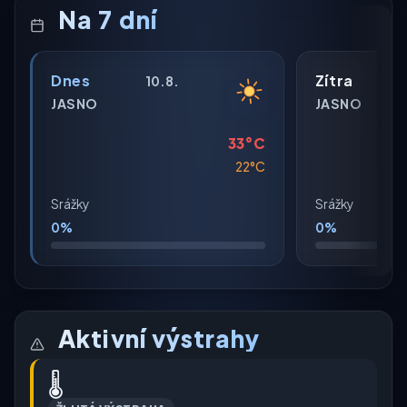
Na 7 dní
Dnes
Zítra
10.8.
JASNO
JASNO
33°C
22°C
Srážky
Srážky
0%
0%
Aktivní výstrahy
🌡️