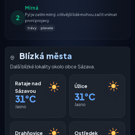
Mírná
Pyl je zatím mírný, citlivější lidé mohou začít vnímat
2
první projevy.
trávy
plevele
Blízká města
Další blízké lokality okolo obce Sázava.
Rataje nad
Úžice
Sázavou
31°C
31°C
Jasno
Jasno
Drahňovice
Ostředek