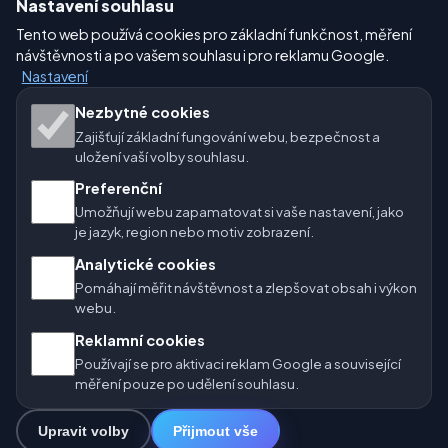
Nastavení souhlasu
Nastavení
Tento web používá cookies pro základní funkčnost, měření
návštěvnosti a po vašem souhlasu i pro reklamu Google.
Nastavení
Naše weby o počasí:
Nezbytné cookies
Zajišťují základní fungování webu, bezpečnost a
🇨🇿 Česko
🇭🇷 Chorvatsko
🇧🇬 Bulharsko
uložení vaší volby souhlasu.
🇩🇪🇦🇹🇨🇭 Německo / Rakousko / Švýcarsko
Preferenční
Umožňují webu zapamatovat si vaše nastavení, jako
🌎 Latinská Amerika a Španělsko
je jazyk, region nebo motiv zobrazení.
Analytické cookies
🇮🇳 Jižní a jihovýchodní Asie
🌍 Mezinárodní síť počasí
Pomáhají měřit návštěvnost a zlepšovat obsah i výkon
webu.
Provozovatel: Spolek Minizoo.cz z.s. | IČO: 21135550 |
Reklamní cookies
info@pocasi.online
Používají se pro aktivaci reklam Google a související
© 2026 Počasí Online · Meteorologická data: MET Norway · Open-
měření pouze po udělení souhlasu.
Meteo. Výstrahy počasí: ČHMÚ.
Upravit volby
Přijmout vše