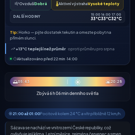
Ovzduší
Dobrá
🌡️
Aktivní výstraha
Vysoké teploty
15:00
16:00
17:00
DALŠÍ HODINY
33°C
33°C
32°C
Tip:
Horko — pijte dostatek tekutin a omezte pobyt na
přímém slunci.
+13°C teplejší než průměr
oproti průměru pro srpna
Aktualizováno před 22 min ·
14:00
☀
🌅
🌇
05:43
20:28
Zbývá 6 h 06 min denního světla
21:00 až 01:00
Pocitově kolem 24 °C a vítr přibližně 12 km/h.
Sázava se nachází ve vnitrozemí České republiky, což
ovlivňuje její klima. Letní měsíce, zejména červenec a srpen,