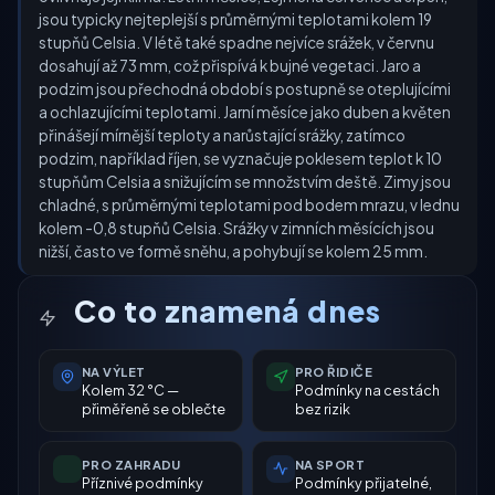
jsou typicky nejteplejší s průměrnými teplotami kolem 19
stupňů Celsia. V létě také spadne nejvíce srážek, v červnu
dosahují až 73 mm, což přispívá k bujné vegetaci. Jaro a
podzim jsou přechodná období s postupně se oteplujícími
a ochlazujícími teplotami. Jarní měsíce jako duben a květen
přinášejí mírnější teploty a narůstající srážky, zatímco
podzim, například říjen, se vyznačuje poklesem teplot k 10
stupňům Celsia a snižujícím se množstvím deště. Zimy jsou
chladné, s průměrnými teplotami pod bodem mrazu, v lednu
kolem -0,8 stupňů Celsia. Srážky v zimních měsících jsou
nižší, často ve formě sněhu, a pohybují se kolem 25 mm.
Co to znamená dnes
NA VÝLET
PRO ŘIDIČE
Kolem 32 °C —
Podmínky na cestách
přiměřeně se oblečte
bez rizik
PRO ZAHRADU
NA SPORT
Příznivé podmínky
Podmínky přijatelné,