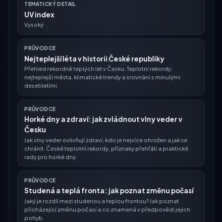
TEMATICKÝ DETAIL
UV index
Vysoký
PRŮVODCE
Nejteplejší léta v historii České republiky
Přehled rekordně teplých let v Česku. Teplotní rekordy,
nejteplejší města, klimatické trendy a srovnání s minulými
desetiletími.
PRŮVODCE
Horké dny a zdraví: jak zvládnout vlny veder v
Česku
Jak vlny veder ovlivňují zdraví, kdo je nejvíce ohrožen a jak se
chránit. České teplotní rekordy, příznaky přehřátí a praktické
rady pro horké dny.
PRŮVODCE
Studená a teplá fronta: jak poznat změnu počasí
Jaký je rozdíl mezi studenou a teplou frontou? Jak poznat
přicházející změnu počasí a co znamená v předpovědi jejich
pohyb.