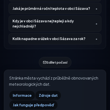
Jaká je průměrná roční teplota v obci Sázava?
Kdy je v obci Sázava nejtepleji a kdy
nejchladněji?
Kolik napadne srážek v obci Sázava za rok?
Sdílet počasí
Stránka města vychází z průběžně obnovovaných
meteorologických dat.
Informace
Zdroje dat
Jak funguje předpověď