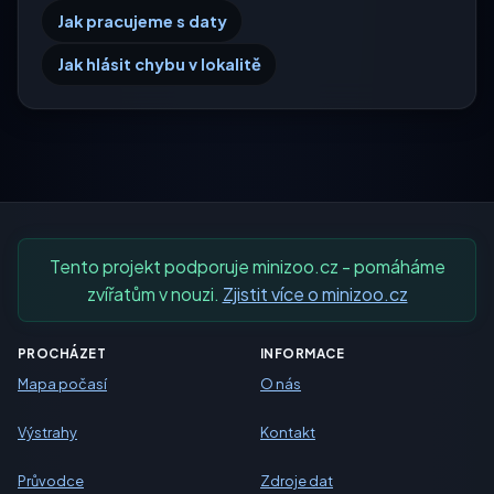
Jak pracujeme s daty
Jak hlásit chybu v lokalitě
Tento projekt podporuje minizoo.cz - pomáháme
zvířatům v nouzi.
Zjistit více o minizoo.cz
PROCHÁZET
INFORMACE
Mapa počasí
O nás
Výstrahy
Kontakt
Průvodce
Zdroje dat