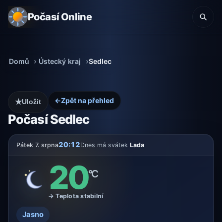
Počasí Online
Domů
Ústecký kraj
Sedlec
←
Zpět na přehled
★
Uložit
Počasí Sedlec
20:12
Pátek 7. srpna
Dnes má svátek
Lada
20
°C
→ Teplota stabilní
Jasno