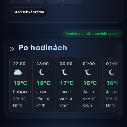
Stačí lehká vrstva
Spolehlivost předpovědi: vysoká
Po hodinách
22:00
23:00
00:00
01:00
02:00
19°C
18°C
17°C
16°C
16°C
Polojasno
Jasno
Jasno
Jasno
Jasno
Vítr:
13
Vítr:
14
Vítr:
14
Vítr:
12
Vítr:
10
km/h
km/h
km/h
km/h
km/h