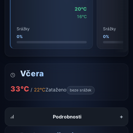
20°C
16°C
Srážky
Srážky
0%
0%
Včera
33°C
/
22°C
Zataženo
beze srážek
+
Podrobnosti