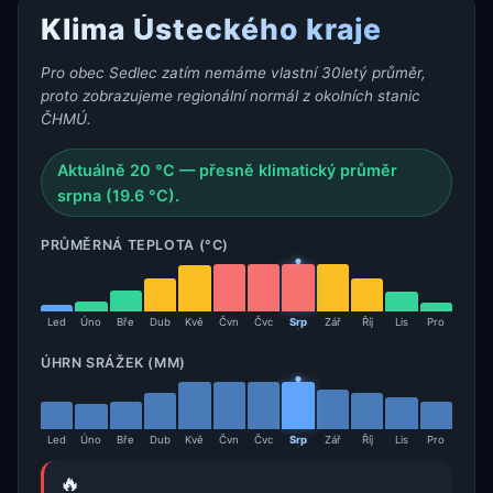
Klima Ústeckého kraje
Pro obec Sedlec zatím nemáme vlastní 30letý průměr,
proto zobrazujeme regionální normál z okolních stanic
ČHMÚ.
Aktuálně 20 °C — přesně klimatický průměr
srpna (19.6 °C).
PRŮMĚRNÁ TEPLOTA (°C)
Led
Úno
Bře
Dub
Kvě
Čvn
Čvc
Srp
Zář
Říj
Lis
Pro
ÚHRN SRÁŽEK (MM)
Led
Úno
Bře
Dub
Kvě
Čvn
Čvc
Srp
Zář
Říj
Lis
Pro
🔥