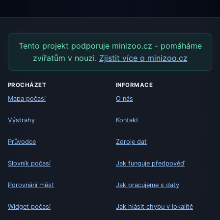
Tento projekt podporuje minizoo.cz - pomáháme
zvířatům v nouzi.
Zjistit více o minizoo.cz
PROCHÁZET
INFORMACE
Mapa počasí
O nás
Výstrahy
Kontakt
Průvodce
Zdroje dat
Slovník počasí
Jak funguje předpověď
Porovnání měst
Jak pracujeme s daty
Widget počasí
Jak hlásit chybu v lokalitě