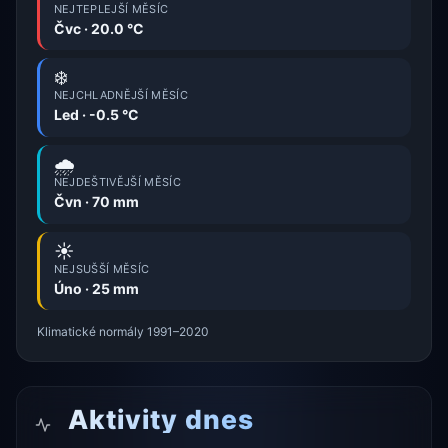
NEJTEPLEJŠÍ MĚSÍC
Čvc · 20.0 °C
❄️
NEJCHLADNĚJŠÍ MĚSÍC
Led · -0.5 °C
🌧️
NEJDEŠTIVĚJŠÍ MĚSÍC
Čvn · 70 mm
☀️
NEJSUŠŠÍ MĚSÍC
Úno · 25 mm
Klimatické normály 1991–2020
Aktivity dnes