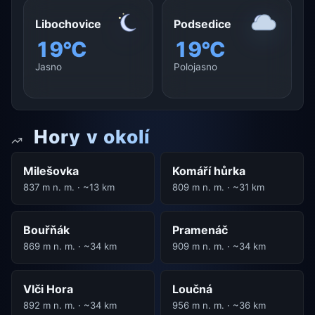
Libochovice
Podsedice
19°C
19°C
Jasno
Polojasno
Hory v okolí
Milešovka
Komáří hůrka
837 m n. m. · ~13 km
809 m n. m. · ~31 km
Bouřňák
Pramenáč
869 m n. m. · ~34 km
909 m n. m. · ~34 km
Vlči Hora
Loučná
892 m n. m. · ~34 km
956 m n. m. · ~36 km