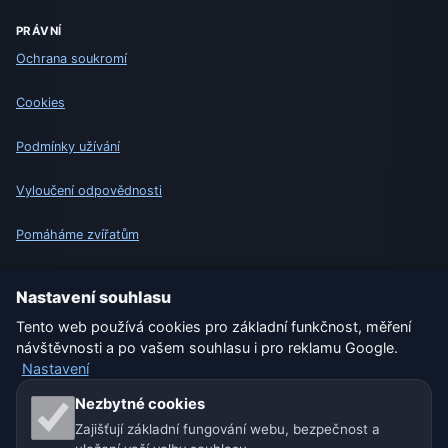
PRÁVNÍ
Ochrana soukromí
Cookies
Podmínky užívání
Vyloučení odpovědnosti
Pomáháme zvířatům
Sitemap
Nastavení souhlasu
Tento web používá cookies pro základní funkčnost, měření
Nastavení
návštěvnosti a po vašem souhlasu i pro reklamu Google.
Nastavení
Naše weby o počasí:
Nezbytné cookies
Zajišťují základní fungování webu, bezpečnost a
🇨🇿 Česko
🇭🇷 Chorvatsko
🇧🇬 Bulharsko