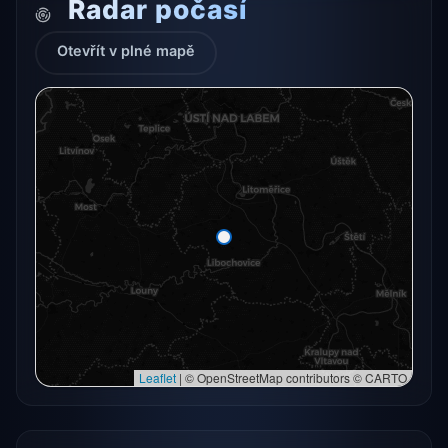
Radar počasí
Otevřít v plné mapě
Radarový snímek momentálně není dostupný.
Otevřít v plné mapě
Otevřít v plné mapě →
Zkusit znovu
Leaflet
|
© OpenStreetMap contributors © CARTO