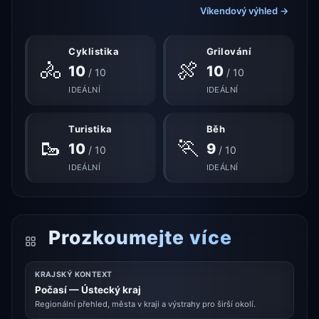
Víkendový výhled →
Cyklistika
Grilování
🚴
🍖
10
10
/ 10
/ 10
IDEÁLNÍ
IDEÁLNÍ
Turistika
Běh
🥾
🏃
10
9
/ 10
/ 10
IDEÁLNÍ
IDEÁLNÍ
Prozkoumejte více
KRAJSKÝ KONTEXT
Počasí — Ústecký kraj
Regionální přehled, města v kraji a výstrahy pro širší okolí.