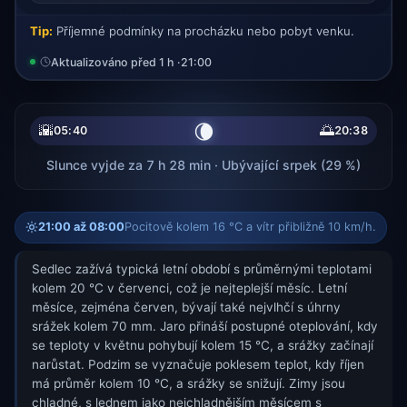
Tip:
Příjemné podmínky na procházku nebo pobyt venku.
Aktualizováno před 1 h ·
21:00
🌘
🌇
🌅
05:40
20:38
Slunce vyjde za 7 h 28 min · Ubývající srpek (29 %)
21:00 až 08:00
Pocitově kolem 16 °C a vítr přibližně 10 km/h.
Sedlec zažívá typická letní období s průměrnými teplotami
kolem 20 °C v červenci, což je nejteplejší měsíc. Letní
měsíce, zejména červen, bývají také nejvlhčí s úhrny
srážek kolem 70 mm. Jaro přináší postupné oteplování, kdy
se teploty v květnu pohybují kolem 15 °C, a srážky začínají
narůstat. Podzim se vyznačuje poklesem teplot, kdy říjen
má průměr kolem 10 °C, a srážky se snižují. Zimy jsou
chladné, s lednem jako nejchladnějším měsícem s