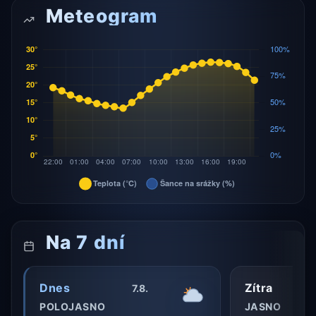
Meteogram
Na 7 dní
Dnes
Zítra
7.8.
POLOJASNO
JASNO