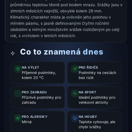
průměrnou teplotou těsně pod bodem mrazu. Srážky jsou v
zimních měsících nejnižší, obvykle kolem 29 mm.
Klimatický charakter místa je ovlivněn jeho polohou v
mírném pásmu, s jasně definovanými čtyřmi ročními
obdobími a mírným množstvím srážek rozloženým po celý
rok, s vrcholem v letních měsících.
Co to znamená dnes
NA VÝLET
PRO ŘIDIČE
Příjemné podmínky,
Podmínky na cestách
kolem 20 °C
bez rizik
PRO ZAHRADU
NA SPORT
Příznivé podmínky pro
Ideální podmínky pro
zahradu
venkovní aktivity
PRO ALERGIKY
NA HOUBY
Mírná
Teplota vyhovuje, ale
chybí srážky