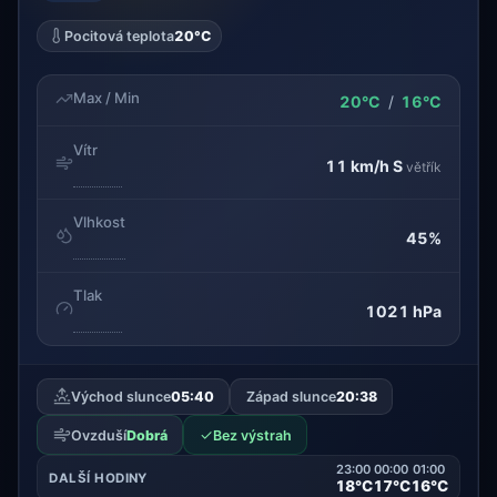
Pocitová teplota
20°C
Max / Min
20°C
/
16°C
Vítr
11 km/h
S
větřík
Vlhkost
45%
Tlak
1021 hPa
Východ slunce
05:40
Západ slunce
20:38
✓
Ovzduší
Dobrá
Bez výstrah
23:00
00:00
01:00
DALŠÍ HODINY
18°C
17°C
16°C