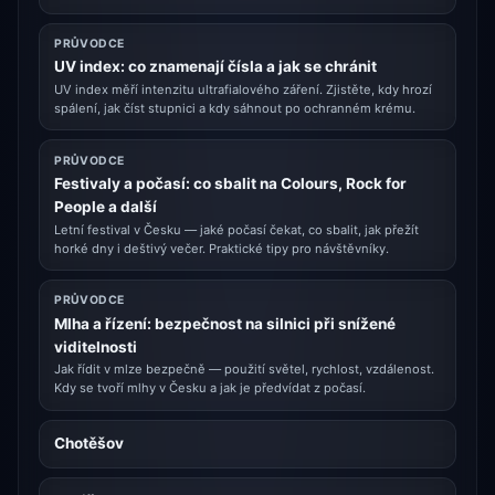
PRŮVODCE
UV index: co znamenají čísla a jak se chránit
UV index měří intenzitu ultrafialového záření. Zjistěte, kdy hrozí
spálení, jak číst stupnici a kdy sáhnout po ochranném krému.
PRŮVODCE
Festivaly a počasí: co sbalit na Colours, Rock for
People a další
Letní festival v Česku — jaké počasí čekat, co sbalit, jak přežít
horké dny i deštivý večer. Praktické tipy pro návštěvníky.
PRŮVODCE
Mlha a řízení: bezpečnost na silnici při snížené
viditelnosti
Jak řídit v mlze bezpečně — použití světel, rychlost, vzdálenost.
Kdy se tvoří mlhy v Česku a jak je předvídat z počasí.
Chotěšov