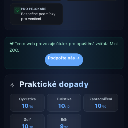
PRO PEJSKAŘE
Bezpečné podmínky
pro venčení
🐒 Tento web provozuje útulek pro opuštěná zvířata Mini
ZOO.
Podpořte nás →
Praktické dopady
Cyklistika
Turistika
Zahradničení
10
10
10
/10
/10
/10
Golf
Běh
10
9
/10
/10