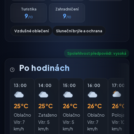
Turistika
Zahradničení
9
9
/10
/10
Vzdušné oblečení
Sluneční brýle a ochrana
Spolehlivost předpovědi: vysoká
Po hodinách
13:00
14:00
15:00
16:00
17:00
25°C
25°C
26°C
26°C
26°C
Oblačno
Zataženo
Oblačno
Oblačno
Polojasno
Vítr:
7
Vítr:
5
Vítr:
5
Vítr:
7
Vítr:
10
km/h
km/h
km/h
km/h
km/h