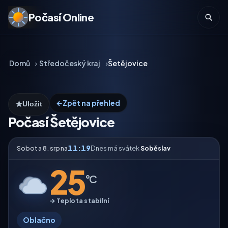
Počasí Online
Domů
Středočeský kraj
Šetějovice
←
Zpět na přehled
★
Uložit
Počasí Šetějovice
11:19
Sobota 8. srpna
Dnes má svátek
Soběslav
25
°C
→ Teplota stabilní
Oblačno