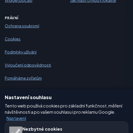
Widget počasí
Jak hlásit chybu v lokalitě
PRÁVNÍ
Ochrana soukromí
Cookies
Podmínky užívání
Vyloučení odpovědnosti
Pomáháme zvířatům
Sitemap
Nastavení souhlasu
Tento web používá cookies pro základní funkčnost, měření
Nastavení
návštěvnosti a po vašem souhlasu i pro reklamu Google.
Nastavení
Naše weby o počasí:
Nezbytné cookies