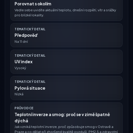
Porovnat s okolím
Vedle sebe uvidíte aktuální teplotu, dnešní rozpětí, vítr a srážky
pro blízké lokality.
TEMATICKÝ DETAIL
Předpověď
Na 11 dní
TEMATICKÝ DETAIL
UV index
Vysoký
TEMATICKÝ DETAIL
Pylová situace
Nízká
PRŮVODCE
Teplotní inverze a smog: proč se v zimě špatně
dýchá
Jak vzniká teplotní inverze, proč způsobuje smog v Ostravě a
Praze a co dělat při zhoršené kvalitě ovzduší. PM2.5 a zdravotní