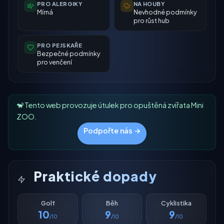
PRO ALERGIKY
NA HOUBY
Mírná
Nevhodné podmínky
pro růst hub
PRO PEJSKAŘE
Bezpečné podmínky
pro venčení
🐒 Tento web provozuje útulek pro opuštěná zvířata Mini
ZOO.
Podpořte nás →
Praktické dopady
Golf
Běh
Cyklistika
10
9
9
/10
/10
/10