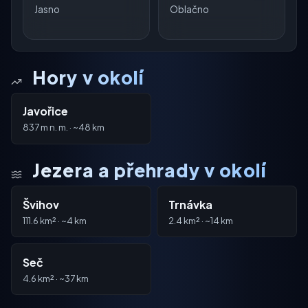
Jasno
Oblačno
Hory v okolí
Javořice
837 m n. m. · ~48 km
Jezera a přehrady v okolí
Švihov
Trnávka
111.6 km² · ~4 km
2.4 km² · ~14 km
Seč
4.6 km² · ~37 km