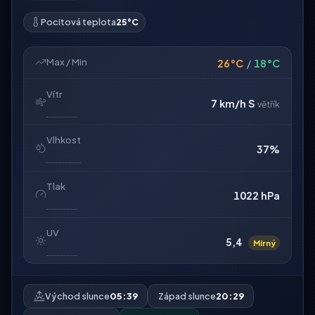
Pocitová teplota
25°C
Max / Min
26°C
/
18°C
Vítr
7 km/h
S
větřík
Vlhkost
37%
Tlak
1022 hPa
UV
5,4
Mírný
Východ slunce
05:39
Západ slunce
20:29