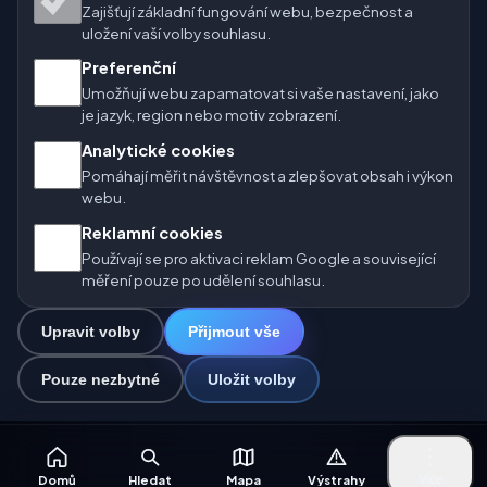
Zajišťují základní fungování webu, bezpečnost a
🇨🇿 Česko
🇭🇷 Chorvatsko
🇧🇬 Bulharsko
uložení vaší volby souhlasu.
Preferenční
🇩🇪🇦🇹🇨🇭 Německo / Rakousko / Švýcarsko
Umožňují webu zapamatovat si vaše nastavení, jako
je jazyk, region nebo motiv zobrazení.
🌎 Latinská Amerika a Španělsko
Analytické cookies
🇮🇳 Jižní a jihovýchodní Asie
🌍 Mezinárodní síť počasí
Pomáhají měřit návštěvnost a zlepšovat obsah i výkon
webu.
Provozovatel: Spolek Minizoo.cz z.s. | IČO: 21135550 |
Reklamní cookies
info@pocasi.online
Používají se pro aktivaci reklam Google a související
© 2026 Počasí Online · Meteorologická data: MET Norway · Open-
měření pouze po udělení souhlasu.
Meteo. Výstrahy počasí: ČHMÚ.
Upravit volby
Přijmout vše
0
Pouze nezbytné
Uložit volby
☁️
Domů
Hledat
Mapa
Výstrahy
Více