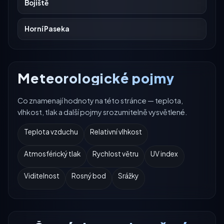
Bojiště
Horní Paseka
Meteorologické pojmy
Co znamenají hodnoty na této stránce — teplota,
vlhkost, tlak a další pojmy srozumitelně vysvětlené.
Teplota vzduchu
Relativní vlhkost
Atmosférický tlak
Rychlost větru
UV index
Viditelnost
Rosný bod
Srážky