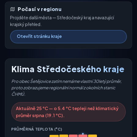
Počasí v regionu
Projděte další města — Středočeský kraj a navazující
krajský přehled.
Otevřít stránku kraje
Klima Středočeského kraje
Pro obec Šetějovice zatím nemáme vlastní 30letý průměr,
proto zobrazujeme regionální normál z okolních stanic
ČHMÚ.
Aktuálně 25 °C — o 5.4 °C tepleji než klimatický
průměr srpna (19.1 °C).
PRŮMĚRNÁ TEPLOTA (°C)