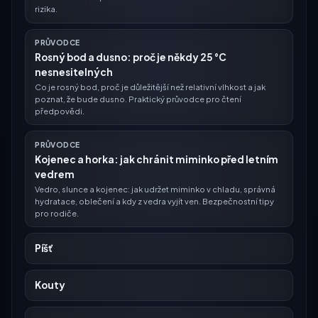
rizika.
PRŮVODCE
Rosný bod a dusno: proč je někdy 25 °C
nesnesitelných
Co je rosný bod, proč je důležitější než relativní vlhkost a jak
poznat, že bude dusno. Praktický průvodce pro čtení
předpovědi.
PRŮVODCE
Kojenec a horka: jak chránit miminko před letním
vedrem
Vedro, slunce a kojenec: jak udržet miminko v chladu, správná
hydratace, oblečení a kdy z vedra vyjít ven. Bezpečnostní tipy
pro rodiče.
Píšť
Kouty