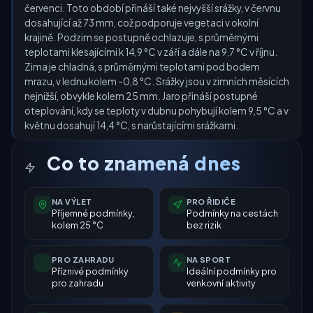
červenci. Toto období přináší také nejvyšší srážky, v červnu
dosahující až 73 mm, což podporuje vegetaci v okolní
krajině. Podzim se postupně ochlazuje, s průměrnými
teplotami klesajícími k 14,9 °C v září a dále na 9,7 °C v říjnu.
Zima je chladná, s průměrnými teplotami pod bodem
mrazu, v lednu kolem -0,8 °C. Srážky jsou v zimních měsících
nejnižší, obvykle kolem 25 mm. Jaro přináší postupné
oteplování, kdy se teploty v dubnu pohybují kolem 9,5 °C a v
květnu dosahují 14,4 °C, s narůstajícími srážkami.
Co to znamená dnes
NA VÝLET
PRO ŘIDIČE
Příjemné podmínky,
Podmínky na cestách
kolem 25 °C
bez rizik
PRO ZAHRADU
NA SPORT
Příznivé podmínky
Ideální podmínky pro
pro zahradu
venkovní aktivity