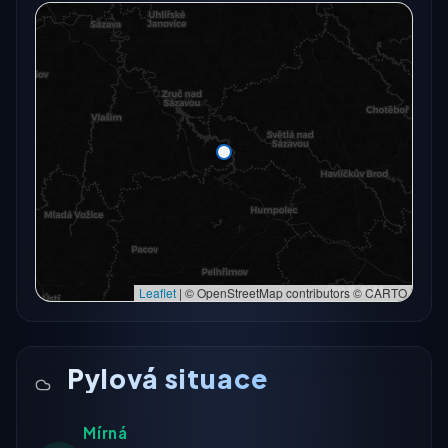
Radarový snímek momentálně není dostupný.
Otevřít v plné mapě
Otevřít v plné mapě →
Zkusit znovu
Leaflet
|
© OpenStreetMap contributors © CARTO
Pylová situace
Mírná