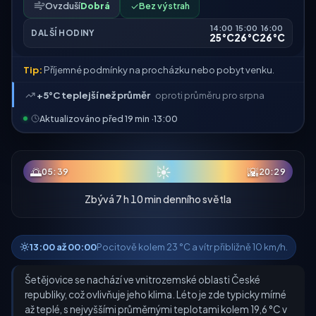
Ovzduší
Dobrá
✓
Bez výstrah
14:00
15:00
16:00
DALŠÍ HODINY
25°C
26°C
26°C
Tip:
Příjemné podmínky na procházku nebo pobyt venku.
+5°C teplejší než průměr
oproti průměru pro srpna
Aktualizováno před 19 min ·
13:00
☀
🌅
🌇
05:39
20:29
Zbývá 7 h 10 min denního světla
13:00 až 00:00
Pocitově kolem 23 °C a vítr přibližně 10 km/h.
Šetějovice se nachází ve vnitrozemské oblasti České
republiky, což ovlivňuje jeho klima. Léto je zde typicky mírné
až teplé, s nejvyššími průměrnými teplotami kolem 19,6 °C v