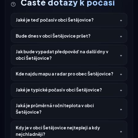
Časté dotazy k počasí
Jaké je teď počasí v obci Šetějovice?
Bude dnes v obci Šetějovice pršet?
Jak bude vypadat předpověď na další dny v
obci Šetějovice?
Kde najdu mapu a radar pro obec Šetějovice?
Jaké je typické počasí v obci Šetějovice?
Jaká je průměrná roční teplota v obci
Šetějovice?
Kdy je v obci Šetějovice nejtepleji a kdy
nejchladněji?