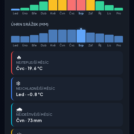
Led
Úno
Bře
Dub
Kvě
Čvn
Čvc
Srp
Zář
Říj
Lis
Pro
ÚHRN SRÁŽEK (MM)
Led
Úno
Bře
Dub
Kvě
Čvn
Čvc
Srp
Zář
Říj
Lis
Pro
🔥
NEJTEPLEJŠÍ MĚSÍC
Čvc · 19.6 °C
❄️
NEJCHLADNĚJŠÍ MĚSÍC
Led · -0.8 °C
🌧️
NEJDEŠTIVĚJŠÍ MĚSÍC
Čvn · 73 mm