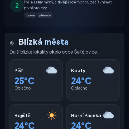
Pyl je zatím mírný, citlivější lidé mohou začít vnímat
2
první projevy.
trávy
plevele
Blízká města
Další blízké lokality okolo obce Šetějovice.
Píšť
Kouty
25°C
24°C
Oblačno
Oblačno
Bojiště
Horní Paseka
24°C
24°C