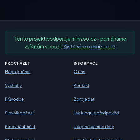
Tento projekt podporuje minizoo.cz - pomáháme
zvířatům v nouzi.
Zjistit více o minizoo.cz
PROCHÁZET
INFORMACE
Mapa počasí
O nás
Výstrahy
Kontakt
Průvodce
Zdroje dat
Slovník počasí
Jak funguje předpověď
Porovnání měst
Jak pracujeme s daty