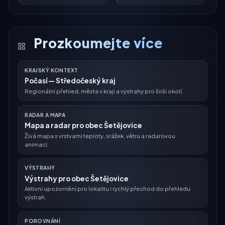
Prozkoumejte více
KRAJSKÝ KONTEXT
Počasí — Středočeský kraj
Regionální přehled, města v kraji a výstrahy pro širší okolí.
RADAR A MAPA
Mapa a radar pro obec Šetějovice
Živá mapa s vrstvami teploty, srážek, větru a radarovou
animací.
VÝSTRAHY
Výstrahy pro obec Šetějovice
Aktivní upozornění pro lokalitu i rychlý přechod do přehledu
výstrah.
POROVNÁNÍ