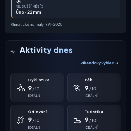
☀️
NEJSUŠŠÍ MĚSÍC
Úno · 22 mm
Klimatické normály 1991–2020
Aktivity dnes
Víkendový výhled →
Cyklistika
Běh
🚴
🏃
9
9
/ 10
/ 10
IDEÁLNÍ
IDEÁLNÍ
Grilování
Turistika
🍖
🥾
9
9
/ 10
/ 10
IDEÁLNÍ
IDEÁLNÍ