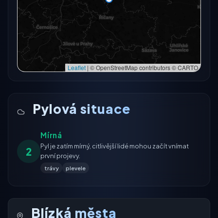
Otevřít v plné mapě →
Zkusit znovu
Leaflet
|
© OpenStreetMap contributors © CARTO
Pylová situace
Mírná
Pyl je zatím mírný, citlivější lidé mohou začít vnímat
2
první projevy.
trávy
plevele
Blízká města