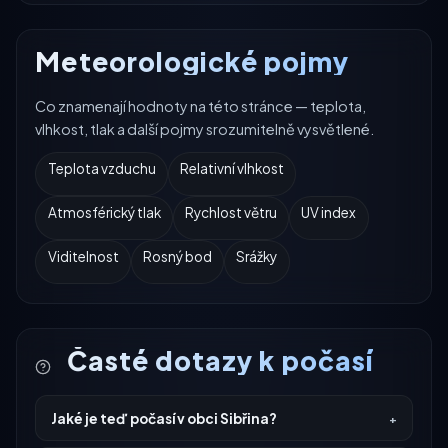
Meteorologické pojmy
Co znamenají hodnoty na této stránce — teplota,
vlhkost, tlak a další pojmy srozumitelně vysvětlené.
Teplota vzduchu
Relativní vlhkost
Atmosférický tlak
Rychlost větru
UV index
Viditelnost
Rosný bod
Srážky
Časté dotazy k počasí
Jaké je teď počasí v obci Sibřina?