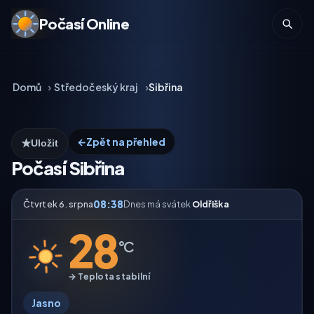
Počasí Online
Domů
Středočeský kraj
Sibřina
←
Zpět na přehled
★
Uložit
Počasí Sibřina
08:38
Čtvrtek 6. srpna
Dnes má svátek
Oldřiška
28
°C
→ Teplota stabilní
Jasno