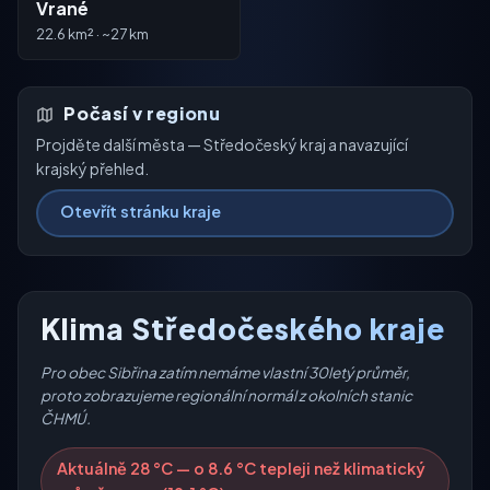
Vrané
22.6 km² · ~27 km
Počasí v regionu
Projděte další města — Středočeský kraj a navazující
krajský přehled.
Otevřít stránku kraje
Klima Středočeského kraje
Pro obec Sibřina zatím nemáme vlastní 30letý průměr,
proto zobrazujeme regionální normál z okolních stanic
ČHMÚ.
Aktuálně 28 °C — o 8.6 °C tepleji než klimatický