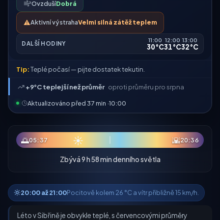
Ovzduší
Dobrá
⚠️
Aktivní výstraha
Velmi silná zátěž teplem
11:00
12:00
13:00
DALŠÍ HODINY
30°C
31°C
32°C
Tip:
Teplé počasí — pijte dostatek tekutin.
+9°C teplejší než průměr
oproti průměru pro srpna
Aktualizováno před 37 min ·
10:00
☀
🌅
🌇
05:37
20:36
Zbývá 9 h 58 min denního světla
20:00 až 21:00
Pocitově kolem 26 °C a vítr přibližně 15 km/h.
Léto v Sibřině je obvykle teplé, s červencovými průměry