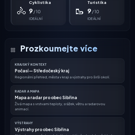
Cyklistika
Turistika
🚴
🥾
9
9
/ 10
/ 10
IDEÁLNÍ
IDEÁLNÍ
Prozkoumejte více
KRAJSKÝ KONTEXT
Počasí — Středočeský kraj
Regionální přehled, města v kraji a výstrahy pro širší okolí.
RADAR A MAPA
Mapa a radar pro obec Sibřina
Živá mapa s vrstvami teploty, srážek, větru a radarovou
animací.
VÝSTRAHY
Výstrahy pro obec Sibřina