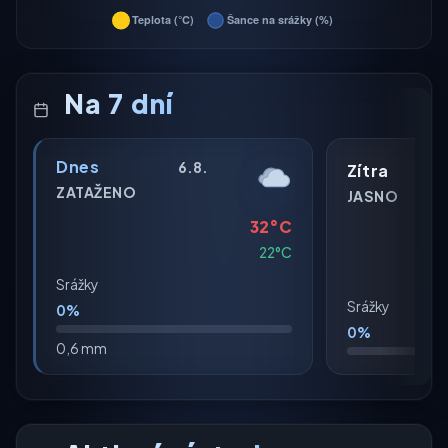
Na 7 dní
Dnes
6.8.
Zítra
ZATAŽENO
JASNO
32°C
22°C
Srážky
Srážky
0%
0%
0,6 mm