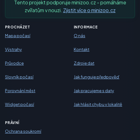
Tento projekt podporuje minizoo.cz - pomáháme
zvířatům v nouzi.
Zjistit více o minizoo.cz
PROCHÁZET
INFORMACE
Mapa počasí
O nás
Výstrahy
Kontakt
Průvodce
Zdroje dat
Slovník počasí
Jak funguje předpověď
Porovnání měst
Jak pracujeme s daty
Widget počasí
Jak hlásit chybu v lokalitě
PRÁVNÍ
Ochrana soukromí