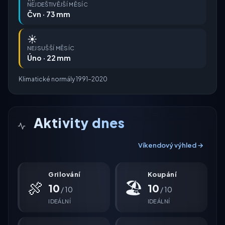
NEJDEŠTIVĚJŠÍ MĚSÍC
Čvn · 73 mm
☀️
NEJSUŠŠÍ MĚSÍC
Úno · 22 mm
Klimatické normály 1991–2020
Aktivity dnes
Víkendový výhled →
Grilování
Koupání
🍖
🏖
10
10
/ 10
/ 10
IDEÁLNÍ
IDEÁLNÍ