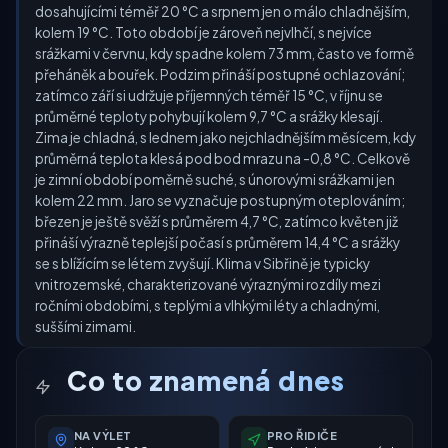
dosahujícími téměř 20 °C a srpnem jen o málo chladnějším,
kolem 19 °C. Toto období je zároveň nejvlhčí, s nejvíce
srážkami v červnu, kdy spadne kolem 73 mm, často ve formě
přeháněk a bouřek. Podzim přináší postupné ochlazování;
zatímco září si udržuje příjemných téměř 15 °C, v říjnu se
průměrné teploty pohybují kolem 9,7 °C a srážky klesají.
Zima je chladná, s lednem jako nejchladnějším měsícem, kdy
průměrná teplota klesá pod bod mrazu na -0,8 °C. Celkově
je zimní období poměrně suché, s únorovými srážkami jen
kolem 22 mm. Jaro se vyznačuje postupným oteplováním;
březen je ještě svěží s průměrem 4,7 °C, zatímco květen již
přináší výrazně teplejší počasí s průměrem 14,4 °C a srážky
se s blížícím se létem zvyšují. Klima v Sibřině je typicky
vnitrozemské, charakterizované výraznými rozdíly mezi
ročními obdobími, s teplými a vlhkými léty a chladnými,
suššími zimami.
Co to znamená dnes
NA VÝLET
PRO ŘIDIČE