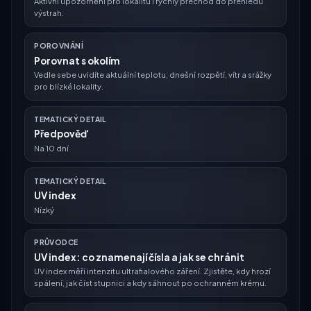
Aktivní upozornění pro lokalitu i rychlý přechod do přehledu
výstrah.
POROVNÁNÍ
Porovnat s okolím
Vedle sebe uvidíte aktuální teplotu, dnešní rozpětí, vítr a srážky
pro blízké lokality.
TEMATICKÝ DETAIL
Předpověď
Na 10 dní
TEMATICKÝ DETAIL
UV index
Nízký
PRŮVODCE
UV index: co znamenají čísla a jak se chránit
UV index měří intenzitu ultrafialového záření. Zjistěte, kdy hrozí
spálení, jak číst stupnici a kdy sáhnout po ochranném krému.