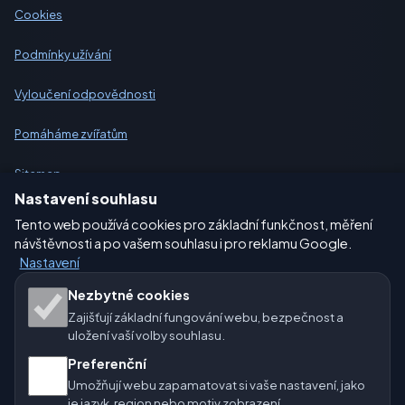
Cookies
Podmínky užívání
Vyloučení odpovědnosti
Pomáháme zvířatům
Sitemap
Nastavení souhlasu
Nastavení
Tento web používá cookies pro základní funkčnost, měření
návštěvnosti a po vašem souhlasu i pro reklamu Google.
Nastavení
Naše weby o počasí:
Nezbytné cookies
Zajišťují základní fungování webu, bezpečnost a
🇨🇿 Česko
🇭🇷 Chorvatsko
🇧🇬 Bulharsko
uložení vaší volby souhlasu.
🇩🇪🇦🇹🇨🇭 Německo / Rakousko / Švýcarsko
Preferenční
Umožňují webu zapamatovat si vaše nastavení, jako
🌎 Latinská Amerika a Španělsko
je jazyk, region nebo motiv zobrazení.