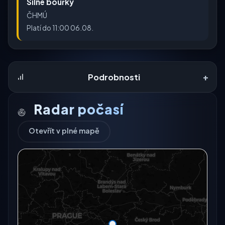
Silné bouřky
ČHMÚ
Platí do 11:00 06.08.
+
Podrobnosti
Radar počasí
Otevřít v plné mapě
Radarový snímek momentálně není dostupný.
Otevřít v plné mapě