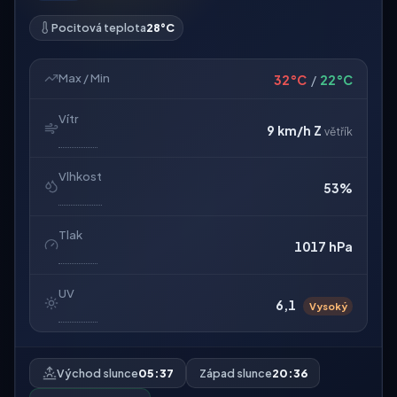
Pocitová teplota
28°C
Max / Min
32°C
/
22°C
Vítr
9 km/h
Z
větřík
Vlhkost
53%
Tlak
1017 hPa
UV
6,1
Vysoký
Východ slunce
05:37
Západ slunce
20:36