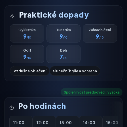
Praktické dopady
Cyklistika
Turistika
Zahradničení
9
9
9
/10
/10
/10
Golf
Běh
9
7
/10
/10
Vzdušné oblečení
Sluneční brýle a ochrana
Spolehlivost předpovědi: vysoká
Po hodinách
11:00
12:00
13:00
14:00
15:00