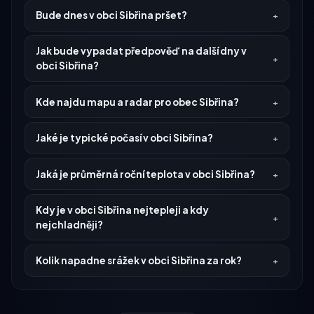
Bude dnes v obci Sibřina pršet?
Jak bude vypadat předpověď na další dny v
obci Sibřina?
Kde najdu mapu a radar pro obec Sibřina?
Jaké je typické počasí v obci Sibřina?
Jaká je průměrná roční teplota v obci Sibřina?
Kdy je v obci Sibřina nejtepleji a kdy
nejchladněji?
Kolik napadne srážek v obci Sibřina za rok?