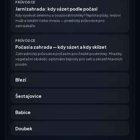
PRŮVODCE
Jarní zahrada: kdy sázet podle počasí
Kdy vysévat zeleninu a osazovat truhlíky? Teplota půdy, ledoví
muži a lokální riziko mrazu — praktický průvodce pro
zahrádkáře.
PRŮVODCE
Počasí a zahrada — kdy sázet a kdy sklízet
Zahradnický průvodce počasím pro české podmínky. Mrazíky,
vegetační období, optimální teploty pro setí a sklizeň hlavních
plodin.
Březí
Šestajovice
Babice
Doubek