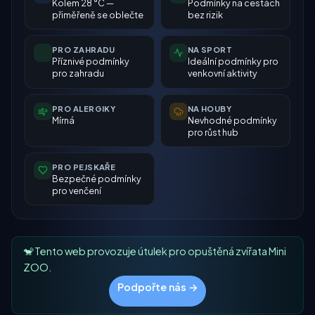
Kolem 28 °C —
Podmínky na cestách
přiměřeně se oblečte
bez rizik
PRO ZAHRADU
NA SPORT
Příznivé podmínky
Ideální podmínky pro
pro zahradu
venkovní aktivity
PRO ALERGIKY
NA HOUBY
Mírná
Nevhodné podmínky
pro růst hub
PRO PEJSKAŘE
Bezpečné podmínky
pro venčení
🐒 Tento web provozuje útulek pro opuštěná zvířata Mini
ZOO.
Podpořte nás →