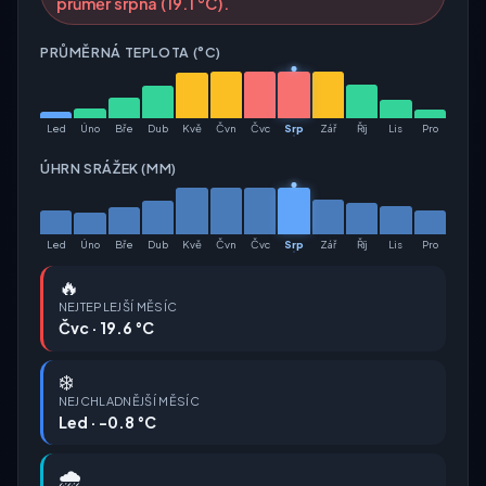
průměr srpna (19.1 °C).
PRŮMĚRNÁ TEPLOTA (°C)
Led
Úno
Bře
Dub
Kvě
Čvn
Čvc
Srp
Zář
Říj
Lis
Pro
ÚHRN SRÁŽEK (MM)
Led
Úno
Bře
Dub
Kvě
Čvn
Čvc
Srp
Zář
Říj
Lis
Pro
🔥
NEJTEPLEJŠÍ MĚSÍC
Čvc · 19.6 °C
❄️
NEJCHLADNĚJŠÍ MĚSÍC
Led · -0.8 °C
🌧️