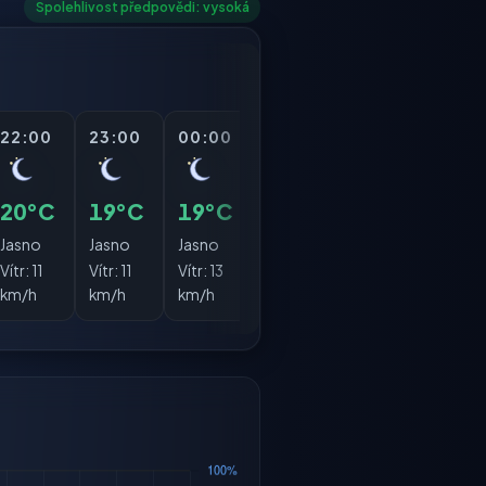
Spolehlivost předpovědi: vysoká
22:00
23:00
00:00
01:00
02:00
03:
20°C
19°C
19°C
17°C
16°C
16°
Jasno
Jasno
Jasno
Jasno
Jasno
Jasn
Vítr:
11
Vítr:
11
Vítr:
13
Vítr:
11
Vítr:
8
Vítr:
km/h
km/h
km/h
km/h
km/h
km/h