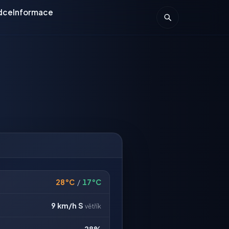
dce
Informace
28°C
/
17°C
9 km/h
S
větřík