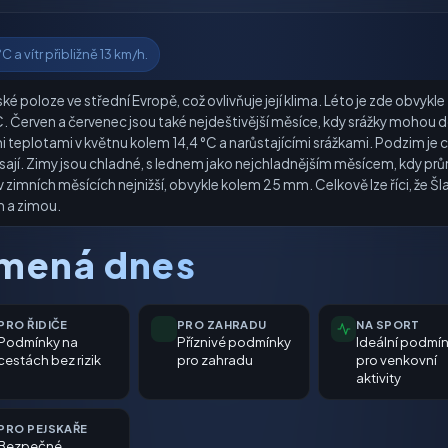
 a vítr přibližně 13 km/h.
é poloze ve střední Evropě, což ovlivňuje její klima. Léto je zde obvykl
C. Červen a červenec jsou také nejdeštivější měsíce, kdy srážky mohou 
teplotami v květnu kolem 14,4 °C a narůstajícími srážkami. Podzim je ch
esají. Zimy jsou chladné, s lednem jako nejchladnějším měsícem, kdy pr
v zimních měsících nejnižší, obvykle kolem 25 mm. Celkově lze říci, že Š
m a zimou.
amená dnes
PRO ŘIDIČE
PRO ZAHRADU
NA SPORT
Podmínky na
Příznivé podmínky
Ideální podmí
cestách bez rizik
pro zahradu
pro venkovní
aktivity
PRO PEJSKAŘE
Bezpečné