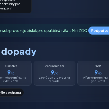
podmínky pro
venčení
o web provozuje útulek pro opuštěná zvířata Mini ZOO.
Podpořte
é dopady
Turistika
Zahradničení
Golf
9
9
9
/10
/10
/10
íjemné podmínky na
Dobrý den pro práci na
Příznivé podmínky
výlet, 27 °C.
zahradě.
golf, 27 °C.
rýle a ochrana