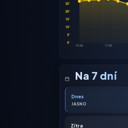
Na 7 dní
Dnes
JASNO
Zítra