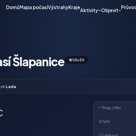
Domů
Mapa počasí
Výstrahy
Kraje
Průvo
Aktivity
Objevit
sí Šlapanice
★
Uložit
tek
Lada
Max / Min
C
Vítr
Vlhkost