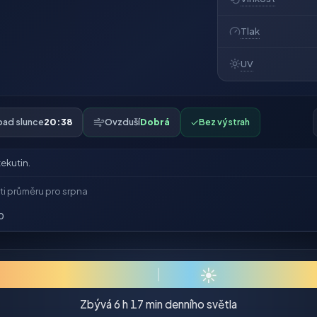
Tlak
UV
pad slunce
20:38
Ovzduší
Dobrá
✓
Bez výstrah
ekutin.
ti průměru pro srpna
0
☀
Zbývá 6 h 17 min denního světla