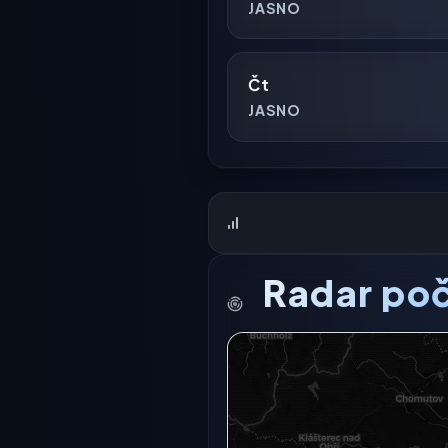
JASNO
Čt
JASNO
Radar poč
Radarový snímek momentálně n