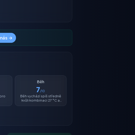
 nás →
Běh
7
/10
 pro
Běh vychází spíš středně
kvůli kombinaci 27 °C a
vlhkosti 28 %.