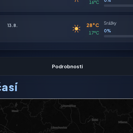
0%
16°C
Srážky
28°C
13.8.
0%
17°C
Podrobnosti
así
ení dostupný.