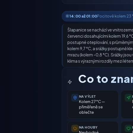
14:00 až 01:00
Pocitově kolem 23 °C
Šlapanice se nachází ve vnitrozemsk
červenci dosahujícími kolem 19,6 °
postupné oteplování, s průměrnými 
kolem 9,7 °C, a srážky postupně kl
mrazu (kolem -0,8 °C). Srážky jsou 
klima s výraznými rozdíly mezi léte
Co to zn
NA VÝLET
Kolem 27 °C —
přiměřeně se
oblečte
NA HOUBY
Nevhodné