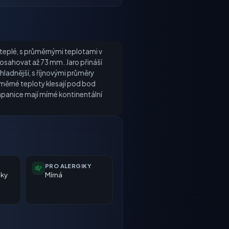
e teplé, s průměrnými teplotami v
dosahovat až 73 mm. Jaro přináší
ladnější, s říjnovými průměry
ůměrné teploty klesají pod bod
lapanice mají mírné kontinentální
PRO ALERGIKY
nky
Mírná