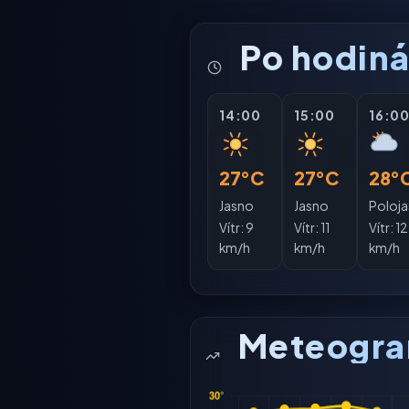
Po hodin
14:00
15:00
16:0
27°C
27°C
28°
Jasno
Jasno
Poloj
Vítr:
9
Vítr:
11
Vítr:
12
km/h
km/h
km/h
Meteogr