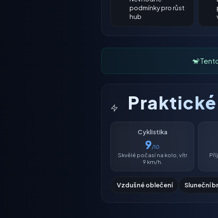
podmínky pro růst
hub
🐒 Tent
Praktick
Cyklistika
9
/10
Skvělé počasí na kolo, vítr
Př
9 km/h.
Vzdušné oblečení
Sluneční b