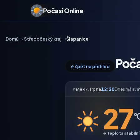
Počasí Online
Domů
Středočeský kraj
Šlapanice
Poča
←
Zpět na přehled
12:20
Pátek 7. srpna
Dnes má svá
27
°
→ Teplota stabilní