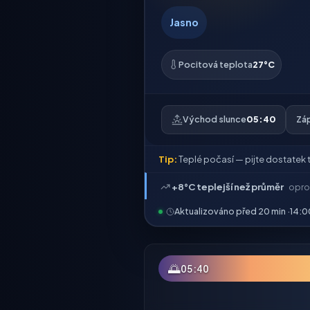
Jasno
Pocitová teplota
27°C
Východ slunce
05:40
Zá
Tip:
Teplé počasí — pijte dostatek t
+8°C teplejší než průměr
opro
Aktualizováno před 20 min ·
14:0
🌅
05:40