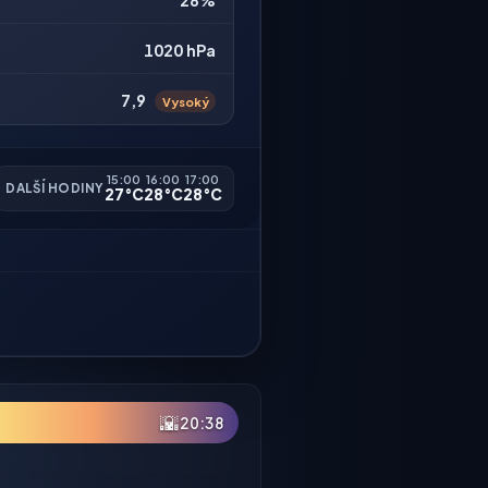
28%
1020 hPa
7,9
Vysoký
15:00
16:00
17:00
DALŠÍ HODINY
27°C
28°C
28°C
🌇
20:38