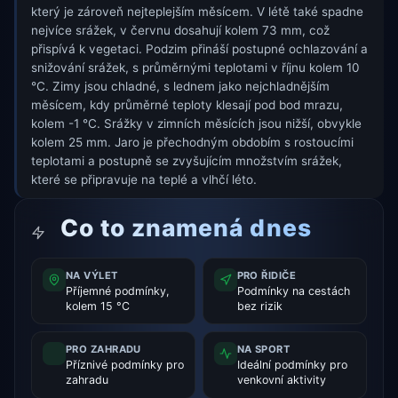
který je zároveň nejteplejším měsícem. V létě také spadne
nejvíce srážek, v červnu dosahují kolem 73 mm, což
přispívá k vegetaci. Podzim přináší postupné ochlazování a
snižování srážek, s průměrnými teplotami v říjnu kolem 10
°C. Zimy jsou chladné, s lednem jako nejchladnějším
měsícem, kdy průměrné teploty klesají pod bod mrazu,
kolem -1 °C. Srážky v zimních měsících jsou nižší, obvykle
kolem 25 mm. Jaro je přechodným obdobím s rostoucími
teplotami a postupně se zvyšujícím množstvím srážek,
které se připravuje na teplé a vlhčí léto.
Co to znamená dnes
NA VÝLET
PRO ŘIDIČE
Příjemné podmínky,
Podmínky na cestách
kolem 15 °C
bez rizik
PRO ZAHRADU
NA SPORT
Příznivé podmínky pro
Ideální podmínky pro
zahradu
venkovní aktivity