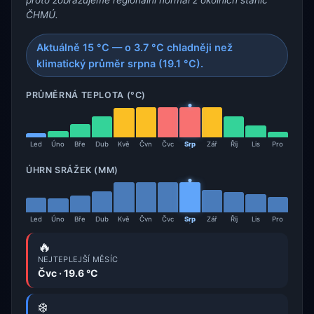
ČHMÚ.
Aktuálně 15 °C — o 3.7 °C chladněji než
klimatický průměr srpna (19.1 °C).
PRŮMĚRNÁ TEPLOTA (°C)
Led
Úno
Bře
Dub
Kvě
Čvn
Čvc
Srp
Zář
Říj
Lis
Pro
ÚHRN SRÁŽEK (MM)
Led
Úno
Bře
Dub
Kvě
Čvn
Čvc
Srp
Zář
Říj
Lis
Pro
🔥
NEJTEPLEJŠÍ MĚSÍC
Čvc · 19.6 °C
❄️