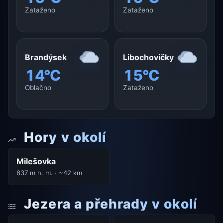
Zataženo
Zataženo
Brandýsek
Libochovičky
14°C
15°C
Oblačno
Zataženo
Hory v okolí
Milešovka
837 m n. m. · ~42 km
Jezera a přehrady v okolí