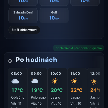
10
10
10
/10
/10
/10
Zahradničení
Golf
10
10
/10
/10
Stačí lehká vrstva
Spolehlivost předpovědi: vysoká
Po hodinách
08:00
09:00
10:00
11:00
12:00
17°C
19°C
20°C
22°C
24°C
Oblačno
Polojasno
Jasno
Jasno
Jasno
Vítr:
11
Vítr:
10
Vítr:
10
Vítr:
10
Vítr:
9