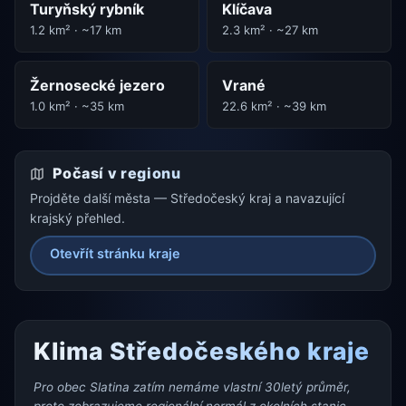
Turyňský rybník
Klíčava
1.2 km² · ~17 km
2.3 km² · ~27 km
Žernosecké jezero
Vrané
1.0 km² · ~35 km
22.6 km² · ~39 km
Počasí v regionu
Projděte další města — Středočeský kraj a navazující
krajský přehled.
Otevřít stránku kraje
Klima Středočeského kraje
Pro obec Slatina zatím nemáme vlastní 30letý průměr,
proto zobrazujeme regionální normál z okolních stanic