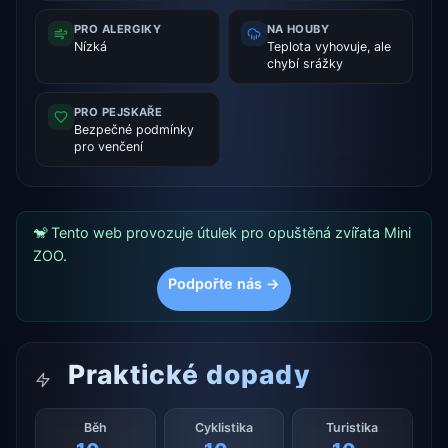
PRO ALERGIKY
NA HOUBY
Nízká
Teplota vyhovuje, ale
chybí srážky
PRO PEJSKAŘE
Bezpečné podmínky
pro venčení
🐒 Tento web provozuje útulek pro opuštěná zvířata Mini
ZOO.
Podpořte nás →
Praktické dopady
Běh
Cyklistika
Turistika