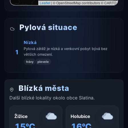
Leaflet
|
© OpenStreetMap contributors © CARTO
Pylová situace
Nízká
Pylová zátěž je nízká a venkovní pobyt bývá bez
1
větších omezení.
trávy
plevele
Blízká města
Další blízké lokality okolo obce Slatina.
Žižice
Holubice
15°C
16°C