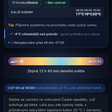
✓
Ovzduší
Dobrá
Bez výstrah
08:00
09:00
10:00
DALŠÍ HODINY
17°C
19°C
20°C
Tip:
Příjemné podmínky na procházku nebo pobyt venku.
-4°C chladnější než průměr
oproti průměru pro srpna
Aktualizováno před 49 min ·
07:00
☀
🌅
🌇
05:41
20:35
Zbývá 12 h 45 min denního světla
07:00 až 18:00
Pocitově kolem 23 °C a vítr přibližně 9 km/h.
Slatina se nachází ve vnitrozemí České republiky, což
ovlivňuje její klima. Léta jsou zde typicky teplá, s
průměrnými nejvyššími teplotami kolem 20 °C v červenci,