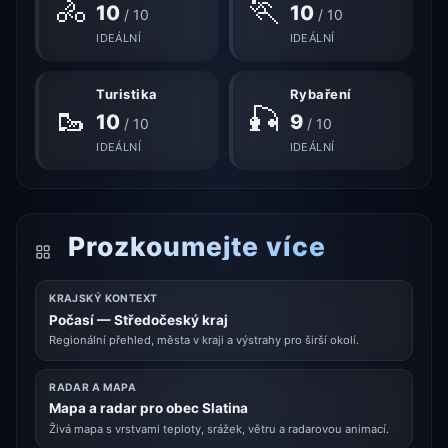
🚴
🏃
10
10
/ 10
/ 10
IDEÁLNÍ
IDEÁLNÍ
Turistika
Rybaření
🥾
🎣
10
9
/ 10
/ 10
IDEÁLNÍ
IDEÁLNÍ
Prozkoumejte více
KRAJSKÝ KONTEXT
Počasí — Středočeský kraj
Regionální přehled, města v kraji a výstrahy pro širší okolí.
RADAR A MAPA
Mapa a radar pro obec Slatina
Živá mapa s vrstvami teploty, srážek, větru a radarovou animací.