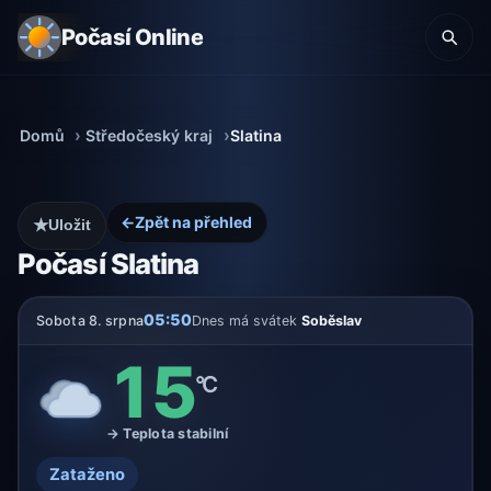
Počasí Online
Domů
Středočeský kraj
Slatina
←
Zpět na přehled
★
Uložit
Počasí Slatina
05:50
Sobota 8. srpna
Dnes má svátek
Soběslav
15
°C
→ Teplota stabilní
Zataženo