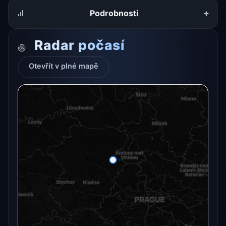
+
Podrobnosti
Radar počasí
Otevřít v plné mapě
Radarový snímek momentálně není dostupný.
Otevřít v plné mapě
Otevřít v plné mapě →
Zkusit znovu