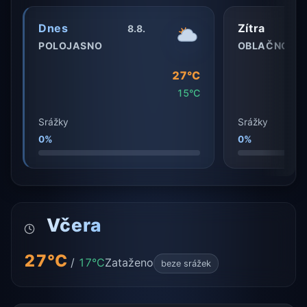
Dnes
Zítra
8.8.
POLOJASNO
OBLAČNO
27°C
15°C
Srážky
Srážky
0%
0%
Včera
27°C
/
17°C
Zataženo
beze srážek