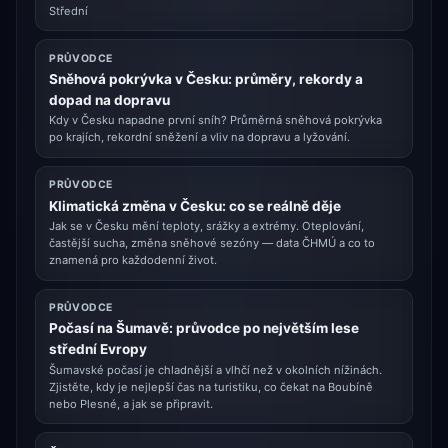
Střední
PRŮVODCE
Sněhová pokrývka v Česku: průměry, rekordy a
dopad na dopravu
Kdy v Česku napadne první sníh? Průměrná sněhová pokrývka
po krajích, rekordní sněžení a vliv na dopravu a lyžování.
PRŮVODCE
Klimatická změna v Česku: co se reálně děje
Jak se v Česku mění teploty, srážky a extrémy. Oteplování,
častější sucha, změna sněhové sezóny — data ČHMÚ a co to
znamená pro každodenní život.
PRŮVODCE
Počasí na Šumavě: průvodce po největším lese
střední Evropy
Šumavské počasí je chladnější a vlhčí než v okolních nížinách.
Zjistěte, kdy je nejlepší čas na turistiku, co čekat na Boubíně
nebo Plesné, a jak se připravit.