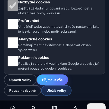
Naše weby o počasí:
Nezbytné cookies
Zajišťují základní fungování webu, bezpečnost a
🇨🇿 Česko
🇭🇷 Chorvatsko
🇧🇬 Bulharsko
uložení vaší volby souhlasu.
Preferenční
🇩🇪🇦🇹🇨🇭 Německo / Rakousko / Švýcarsko
Umožňují webu zapamatovat si vaše nastavení, jako
je jazyk, region nebo motiv zobrazení.
🌎 Latinská Amerika a Španělsko
Analytické cookies
🇮🇳 Jižní a jihovýchodní Asie
🌍 Mezinárodní síť počasí
Pomáhají měřit návštěvnost a zlepšovat obsah i
výkon webu.
Provozovatel: Spolek Minizoo.cz z.s. | IČO: 21135550 |
Reklamní cookies
info@pocasi.online
Používají se pro aktivaci reklam Google a související
© 2026 Počasí Online · Meteorologická data: MET Norway · Open-
měření pouze po udělení souhlasu.
Meteo. Výstrahy počasí: ČHMÚ.
Upravit volby
Přijmout vše
0
Pouze nezbytné
Uložit volby
☁️