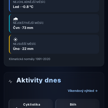
NEJCHLADNĚJŠÍ MĚSÍC
Led · -0.8 °C
🌧️
NEJDEŠTIVĚJŠÍ MĚSÍC
Čvn · 73 mm
☀️
NEJSUŠŠÍ MĚSÍC
Úno · 22 mm
Klimatické normály 1991–2020
Aktivity dnes
Víkendový výhled →
Cyklistika
Běh