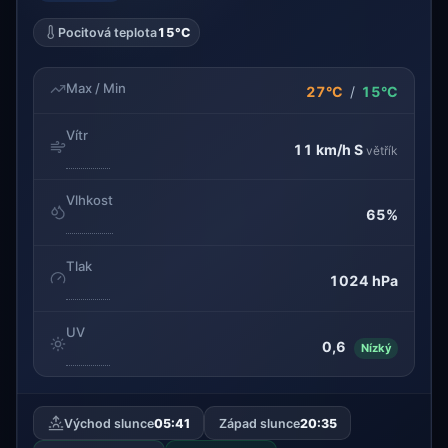
Pocitová teplota
15°C
Max / Min
27°C
/
15°C
Vítr
11 km/h
S
větřík
Vlhkost
65%
Tlak
1024 hPa
UV
0,6
Nízký
Východ slunce
05:41
Západ slunce
20:35