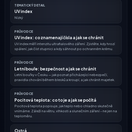
TEMATICKÝ DETAIL
UV index
Nízký
PRŮVODCE
UV index: co znamenají čísla a jak se chránit
UV index měří intenzitu ultrafialového záření. Zjistěte, kdy hrozí
spálení, jak číst stupnici a kdy sáhnout po ochranném krému.
PRŮVODCE
Letní bouře: bezpečnost a jak se chránit
Letní bouřky v Česku — jak poznat přicházející nebezpečí,
pravidla chování během blesků a kroupí, a jak chránit majetek.
PRŮVODCE
Pocitová teplota: co to je a jak se počítá
Pocitová teplota popisuje, jak teplo nebo chladno skutečně
vnímáme. Záleží na větru, vlhkosti a slunečním záření – ne jen na
teploměru.
Ostrá