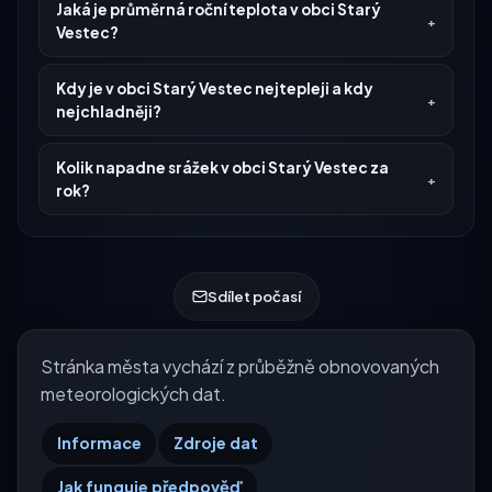
Jaká je průměrná roční teplota v obci Starý
Vestec?
Kdy je v obci Starý Vestec nejtepleji a kdy
nejchladněji?
Kolik napadne srážek v obci Starý Vestec za
rok?
Sdílet počasí
Stránka města vychází z průběžně obnovovaných
meteorologických dat.
Informace
Zdroje dat
Jak funguje předpověď