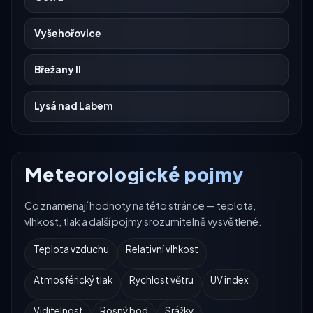
Vyšehořovice
Břežany II
Lysá nad Labem
Meteorologické pojmy
Co znamenají hodnoty na této stránce — teplota,
vlhkost, tlak a další pojmy srozumitelně vysvětlené.
Teplota vzduchu
Relativní vlhkost
Atmosférický tlak
Rychlost větru
UV index
Viditelnost
Rosný bod
Srážky