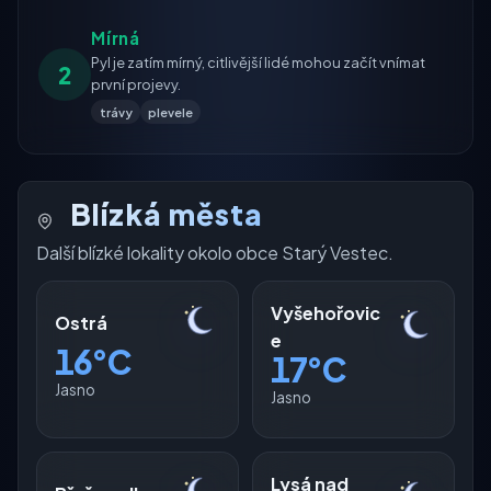
Mírná
Pyl je zatím mírný, citlivější lidé mohou začít vnímat
2
první projevy.
trávy
plevele
Blízká města
Další blízké lokality okolo obce Starý Vestec.
Vyšehořovic
Ostrá
e
16°C
17°C
Jasno
Jasno
Lysá nad