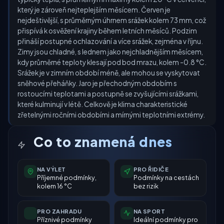
který je zároveň nejteplejším měsícem. Červen je
nejdeštivější, s průměrným úhrnem srážek kolem 73 mm, což
přispívá k osvěžení krajiny během letních měsíců. Podzim
přináší postupné ochlazování a více srážek, zejména v říjnu.
Zimy jsou chladné, s lednem jako nejchladnějším měsícem,
kdy průměrné teploty klesají pod bod mrazu, kolem -0.8 °C.
Srážek je v zimním období méně, ale mohou se vyskytovat
sněhové přeháňky. Jaro je přechodným obdobím s
rostoucími teplotami a postupně se zvyšujícími srážkami,
které kulminují v létě. Celkově je klima charakteristické
zřetelnými ročními obdobími a mírnými teplotními extrémy.
Co to znamená dnes
NA VÝLET
PRO ŘIDIČE
Příjemné podmínky,
Podmínky na cestách
kolem 16 °C
bez rizik
PRO ZAHRADU
NA SPORT
Příznivé podmínky
Ideální podmínky pro