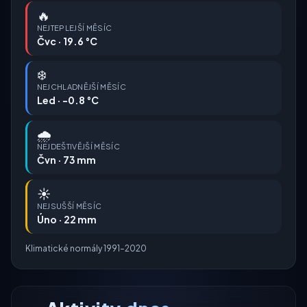
🔥
NEJTEPLEJŠÍ MĚSÍC
Čvc · 19.6 °C
❄️
NEJCHLADNĚJŠÍ MĚSÍC
Led · -0.8 °C
🌧️
NEJDEŠTIVĚJŠÍ MĚSÍC
Čvn · 73 mm
☀️
NEJSUŠŠÍ MĚSÍC
Úno · 22 mm
Klimatické normály 1991–2020