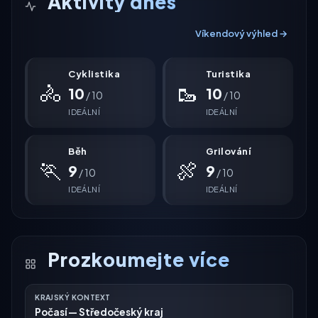
Aktivity dnes
Víkendový výhled →
Cyklistika
Turistika
🚴
🥾
10
10
/ 10
/ 10
IDEÁLNÍ
IDEÁLNÍ
Běh
Grilování
🏃
🍖
9
9
/ 10
/ 10
IDEÁLNÍ
IDEÁLNÍ
Prozkoumejte více
KRAJSKÝ KONTEXT
Počasí — Středočeský kraj