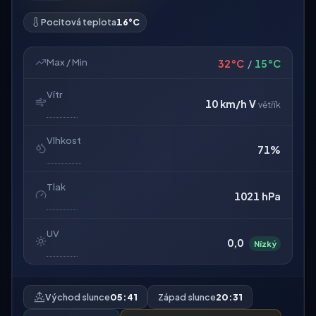
Pocitová teplota
16°C
Max / Min
32°C
/
15°C
Vítr
10 km/h
V
větřík
Vlhkost
71%
Tlak
1021 hPa
UV
0,0
Nízký
Východ slunce
05:41
Západ slunce
20:31