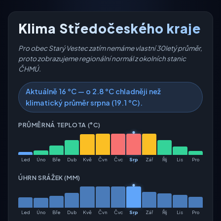
Klima Středočeského kraje
Pro obec Starý Vestec zatím nemáme vlastní 30letý průměr,
proto zobrazujeme regionální normál z okolních stanic
ČHMÚ.
Aktuálně 16 °C — o 2.8 °C chladněji než
klimatický průměr srpna (19.1 °C).
PRŮMĚRNÁ TEPLOTA (°C)
Led
Úno
Bře
Dub
Kvě
Čvn
Čvc
Srp
Zář
Říj
Lis
Pro
ÚHRN SRÁŽEK (MM)
Led
Úno
Bře
Dub
Kvě
Čvn
Čvc
Srp
Zář
Říj
Lis
Pro