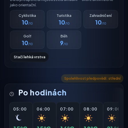
jako orientační.
Cyklistika
Turistika
Zahradničení
10
10
10
/10
/10
/10
Golf
Běh
10
9
/10
/10
Stačí lehká vrstva
Spolehlivost předpovědi: střední
Po hodinách
05:00
06:00
07:00
08:00
09:00