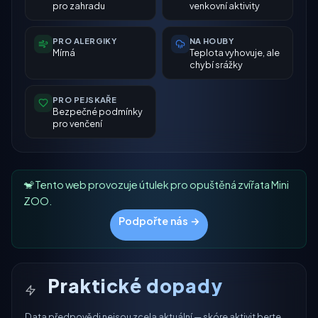
pro zahradu
venkovní aktivity
PRO ALERGIKY
NA HOUBY
Mírná
Teplota vyhovuje, ale
chybí srážky
PRO PEJSKAŘE
Bezpečné podmínky
pro venčení
🐒 Tento web provozuje útulek pro opuštěná zvířata Mini
ZOO.
Podpořte nás →
Praktické dopady
Data předpovědi nejsou zcela aktuální — skóre aktivit berte