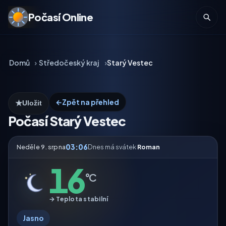
Počasí Online
Domů
Středočeský kraj
Starý Vestec
←
Zpět na přehled
★
Uložit
Počasí Starý Vestec
03:06
Neděle 9. srpna
Dnes má svátek
Roman
16
°C
→ Teplota stabilní
Jasno