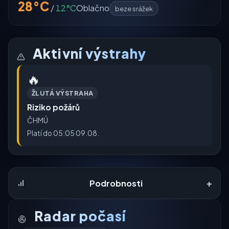
28°C
/
12°C
Oblačno
beze srážek
Aktivní výstrahy
🔥
ŽLUTÁ VÝSTRAHA
Riziko požárů
ČHMÚ
Platí do 05:05 09.08.
+
Podrobnosti
Radar počasí