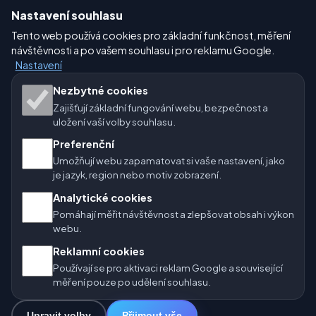
Nastavení souhlasu
Nastavení
Tento web používá cookies pro základní funkčnost, měření
návštěvnosti a po vašem souhlasu i pro reklamu Google.
Nastavení
Naše weby o počasí:
Nezbytné cookies
Zajišťují základní fungování webu, bezpečnost a
🇨🇿 Česko
🇭🇷 Chorvatsko
🇧🇬 Bulharsko
uložení vaší volby souhlasu.
🇩🇪🇦🇹🇨🇭 Německo / Rakousko / Švýcarsko
Preferenční
Umožňují webu zapamatovat si vaše nastavení, jako
🌎 Latinská Amerika a Španělsko
je jazyk, region nebo motiv zobrazení.
Analytické cookies
🇮🇳 Jižní a jihovýchodní Asie
🌍 Mezinárodní síť počasí
Pomáhají měřit návštěvnost a zlepšovat obsah i výkon
webu.
Provozovatel: Spolek Minizoo.cz z.s. | IČO: 21135550 |
Reklamní cookies
info@pocasi.online
Používají se pro aktivaci reklam Google a související
© 2026 Počasí Online · Meteorologická data: MET Norway · Open-
měření pouze po udělení souhlasu.
Meteo. Výstrahy počasí: ČHMÚ.
Upravit volby
Přijmout vše