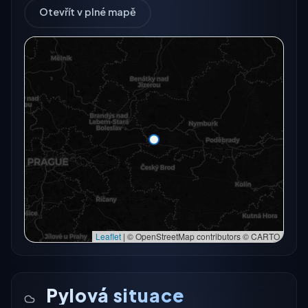
Otevřít v plné mapě
Radarový snímek momentálně není dostupný.
Otevřít v plné mapě
Otevřít v plné mapě →
Zkusit znovu
Leaflet
|
© OpenStreetMap contributors © CARTO
Pylová situace