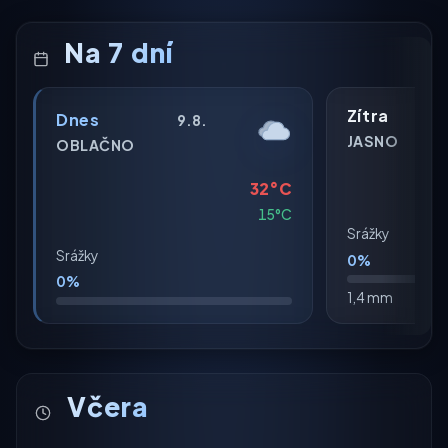
Na 7 dní
Zítra
Dnes
9.8.
JASNO
OBLAČNO
32°C
15°C
Srážky
Srážky
0%
0%
1,4 mm
Včera