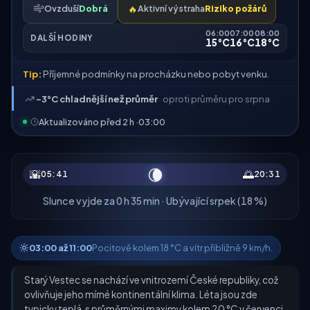
Ovzduší
Dobrá
🔥
Aktivní výstraha
Riziko požárů
06:00
07:00
08:00
DALŠÍ HODINY
15°C
16°C
18°C
Tip:
Příjemné podmínky na procházku nebo pobyt venku.
-3°C chladnější než průměr
oproti průměru pro srpna
Aktualizováno před 2 h ·
03:00
🌘
🌇
🌅
05:41
20:31
Slunce vyjde za 0 h 35 min · Ubývající srpek (18 %)
03:00 až 11:00
Pocitově kolem 18 °C a vítr přibližně 9 km/h.
Starý Vestec se nachází ve vnitrozemí České republiky, což
ovlivňuje jeho mírné kontinentální klima. Léta jsou zde
typicky teplá, s průměrnými maximy kolem 20 °C v červenci,