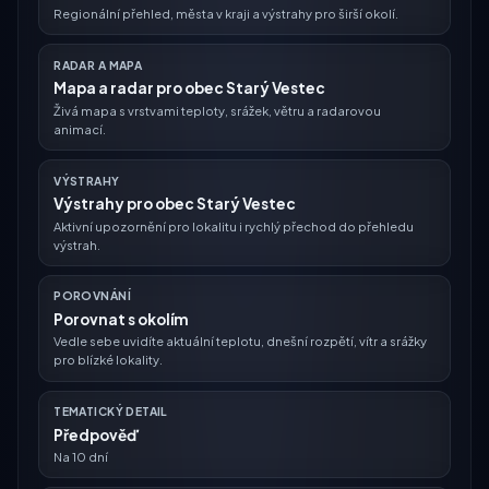
Regionální přehled, města v kraji a výstrahy pro širší okolí.
RADAR A MAPA
Mapa a radar pro obec Starý Vestec
Živá mapa s vrstvami teploty, srážek, větru a radarovou
animací.
VÝSTRAHY
Výstrahy pro obec Starý Vestec
Aktivní upozornění pro lokalitu i rychlý přechod do přehledu
výstrah.
POROVNÁNÍ
Porovnat s okolím
Vedle sebe uvidíte aktuální teplotu, dnešní rozpětí, vítr a srážky
pro blízké lokality.
TEMATICKÝ DETAIL
Předpověď
Na 10 dní