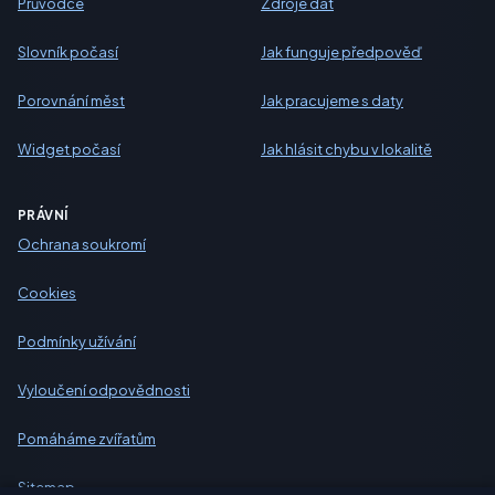
Průvodce
Zdroje dat
Slovník počasí
Jak funguje předpověď
Porovnání měst
Jak pracujeme s daty
Widget počasí
Jak hlásit chybu v lokalitě
PRÁVNÍ
Ochrana soukromí
Cookies
Podmínky užívání
Vyloučení odpovědnosti
Pomáháme zvířatům
Sitemap