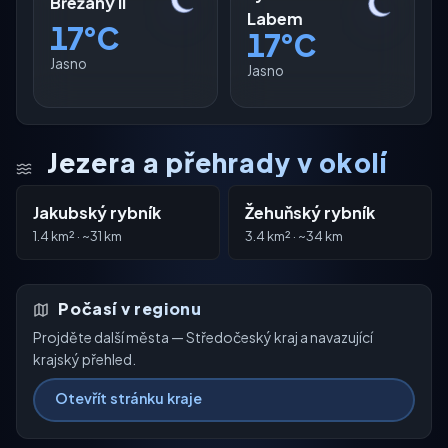
Břežany II
Labem
17°C
17°C
Jasno
Jasno
Jezera a přehrady v okolí
Jakubský rybník
Žehuňský rybník
1.4 km² · ~31 km
3.4 km² · ~34 km
Počasí v regionu
Projděte další města — Středočeský kraj a navazující
krajský přehled.
Otevřít stránku kraje