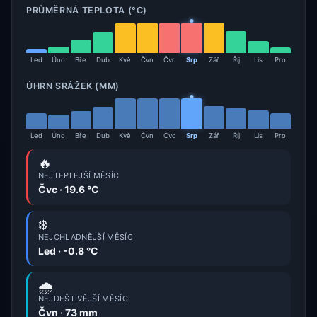
PRŮMĚRNÁ TEPLOTA (°C)
Led
Úno
Bře
Dub
Kvě
Čvn
Čvc
Srp
Zář
Říj
Lis
Pro
ÚHRN SRÁŽEK (MM)
Led
Úno
Bře
Dub
Kvě
Čvn
Čvc
Srp
Zář
Říj
Lis
Pro
🔥
NEJTEPLEJŠÍ MĚSÍC
Čvc · 19.6 °C
❄️
NEJCHLADNĚJŠÍ MĚSÍC
Led · -0.8 °C
🌧️
NEJDEŠTIVĚJŠÍ MĚSÍC
Čvn · 73 mm