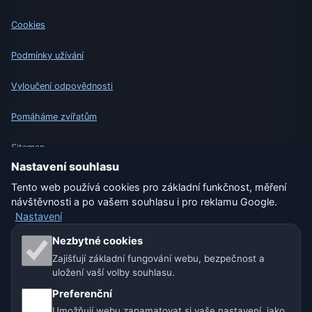
Cookies
Podmínky užívání
Vyloučení odpovědnosti
Pomáháme zvířatům
Sitemap
Nastavení souhlasu
Nastavení
Tento web používá cookies pro základní funkčnost, měření
návštěvnosti a po vašem souhlasu i pro reklamu Google.
Nastavení
Naše weby o počasí:
Nezbytné cookies
Zajišťují základní fungování webu, bezpečnost a
🇨🇿 Česko
🇭🇷 Chorvatsko
🇧🇬 Bulharsko
uložení vaší volby souhlasu.
🇩🇪🇦🇹🇨🇭 Německo / Rakousko / Švýcarsko
Preferenční
Umožňují webu zapamatovat si vaše nastavení, jako