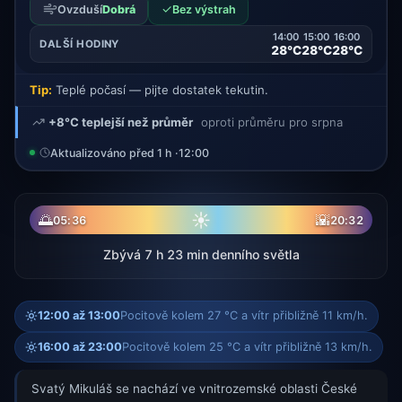
✓
Ovzduší
Dobrá
Bez výstrah
14:00
15:00
16:00
DALŠÍ HODINY
28°C
28°C
28°C
Tip:
Teplé počasí — pijte dostatek tekutin.
+8°C teplejší než průměr
oproti průměru pro srpna
Aktualizováno před 1 h ·
12:00
☀
🌅
🌇
05:36
20:32
Zbývá 7 h 23 min denního světla
12:00 až 13:00
Pocitově kolem 27 °C a vítr přibližně 11 km/h.
16:00 až 23:00
Pocitově kolem 25 °C a vítr přibližně 13 km/h.
Svatý Mikuláš se nachází ve vnitrozemské oblasti České