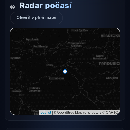
Radar počasí
Otevřít v plné mapě
Radarový snímek momentálně není dostupný.
Otevřít v plné mapě
Otevřít v plné mapě →
Zkusit znovu
Leaflet
|
© OpenStreetMap contributors © CARTO