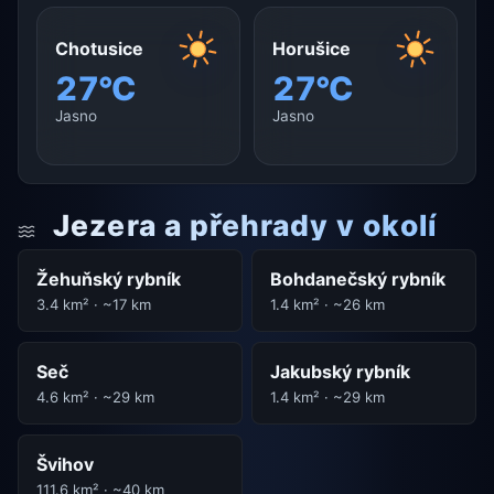
Chotusice
Horušice
27°C
27°C
Jasno
Jasno
Jezera a přehrady v okolí
Žehuňský rybník
Bohdanečský rybník
3.4 km² · ~17 km
1.4 km² · ~26 km
Seč
Jakubský rybník
4.6 km² · ~29 km
1.4 km² · ~29 km
Švihov
111.6 km² · ~40 km