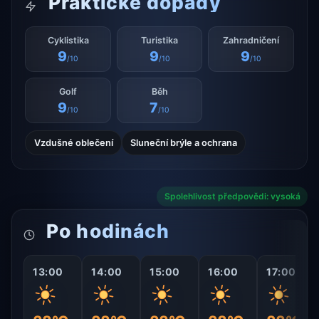
Praktické dopady
Cyklistika
Turistika
Zahradničení
9
9
9
/10
/10
/10
Golf
Běh
9
7
/10
/10
Vzdušné oblečení
Sluneční brýle a ochrana
Spolehlivost předpovědi: vysoká
Po hodinách
13:00
14:00
15:00
16:00
17:00