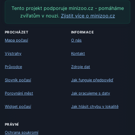
Tento projekt podporuje minizoo.cz - pomáháme
zvířatům v nouzi.
Zjistit více o minizoo.cz
PROCHÁZET
INFORMACE
Mapa počasí
O nás
Výstrahy
Kontakt
Průvodce
Zdroje dat
Slovník počasí
Jak funguje předpověď
Porovnání měst
Jak pracujeme s daty
Widget počasí
Jak hlásit chybu v lokalitě
PRÁVNÍ
Ochrana soukromí