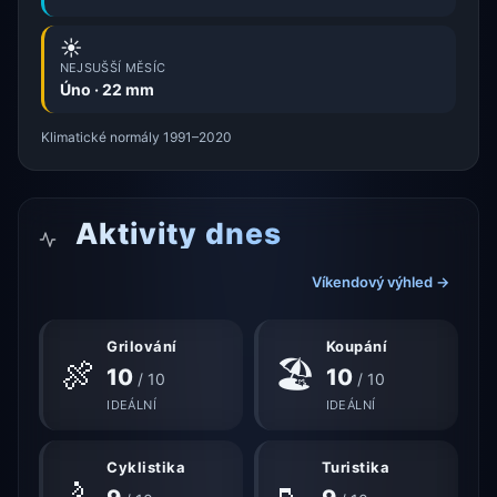
☀️
NEJSUŠŠÍ MĚSÍC
Úno · 22 mm
Klimatické normály 1991–2020
Aktivity dnes
Víkendový výhled →
Grilování
Koupání
🍖
🏖
10
10
/ 10
/ 10
IDEÁLNÍ
IDEÁLNÍ
Cyklistika
Turistika
🚴
🥾