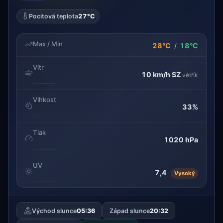
Pocitová teplota
27°C
Max / Min
28°C
/
18°C
Vítr
10 km/h
SZ
větřík
Vlhkost
33%
Tlak
1020 hPa
UV
7,4
Vysoký
Východ slunce
05:36
Západ slunce
20:32