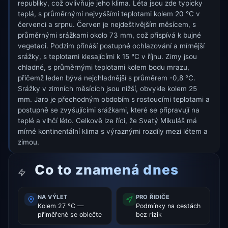
republiky, což ovlivňuje jeho klima. Léta jsou zde typicky
teplá, s průměrnými nejvyššími teplotami kolem 20 °C v
červenci a srpnu. Červen je nejdeštivějším měsícem, s
průměrnými srážkami okolo 73 mm, což přispívá k bujné
vegetaci. Podzim přináší postupné ochlazování a mírnější
srážky, s teplotami klesajícími k 15 °C v říjnu. Zimy jsou
chladné, s průměrnými teplotami kolem bodu mrazu,
přičemž leden bývá nejchladnější s průměrem -0,8 °C.
Srážky v zimních měsících jsou nižší, obvykle kolem 25
mm. Jaro je přechodným obdobím s rostoucími teplotami a
postupně se zvyšujícími srážkami, které se připravují na
teplé a vlhčí léto. Celkově lze říci, že Svatý Mikuláš má
mírné kontinentální klima s výraznými rozdíly mezi létem a
zimou.
Co to znamená dnes
NA VÝLET
PRO ŘIDIČE
Kolem 27 °C —
Podmínky na cestách
přiměřeně se oblečte
bez rizik