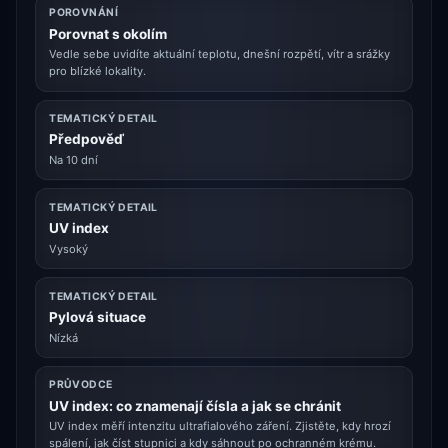
POROVNÁNÍ
Porovnat s okolím
Vedle sebe uvidíte aktuální teplotu, dnešní rozpětí, vítr a srážky
pro blízké lokality.
TEMATICKÝ DETAIL
Předpověď
Na 10 dní
TEMATICKÝ DETAIL
UV index
Vysoký
TEMATICKÝ DETAIL
Pylová situace
Nízká
PRŮVODCE
UV index: co znamenají čísla a jak se chránit
UV index měří intenzitu ultrafialového záření. Zjistěte, kdy hrozí
spálení, jak číst stupnici a kdy sáhnout po ochranném krému.