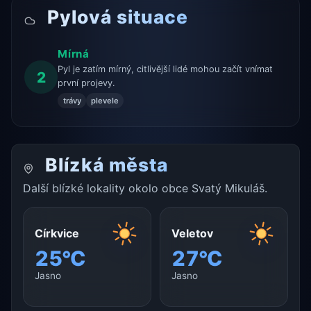
Pylová situace
Mírná
Pyl je zatím mírný, citlivější lidé mohou začít vnímat
2
první projevy.
trávy
plevele
Blízká města
Další blízké lokality okolo obce Svatý Mikuláš.
Církvice
Veletov
25°C
27°C
Jasno
Jasno