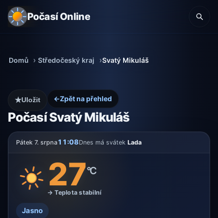
Počasí Online
Domů
Středočeský kraj
Svatý Mikuláš
←
Zpět na přehled
★
Uložit
Počasí Svatý Mikuláš
11:08
Pátek 7. srpna
Dnes má svátek
Lada
27
°C
→ Teplota stabilní
Jasno