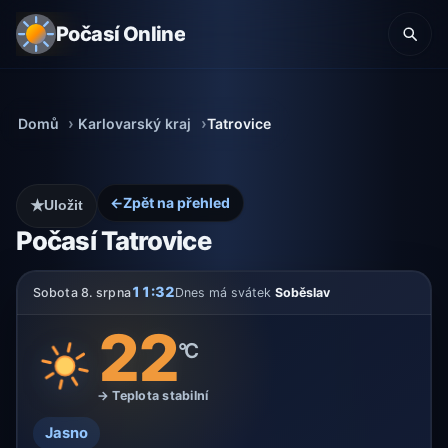
Počasí Online
Domů
Karlovarský kraj
Tatrovice
←
Zpět na přehled
★
Uložit
Počasí Tatrovice
11:32
Sobota 8. srpna
Dnes má svátek
Soběslav
22
°C
→ Teplota stabilní
Jasno