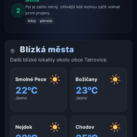
Mírná
Pyl je zatím mírný, citlivější lidé mohou začít vnímat
2
první projevy.
trávy
plevele
Blízká města
Další blízké lokality okolo obce Tatrovice.
Smolné Pece
Božičany
22°C
23°C
Jasno
Jasno
Nejdek
Chodov