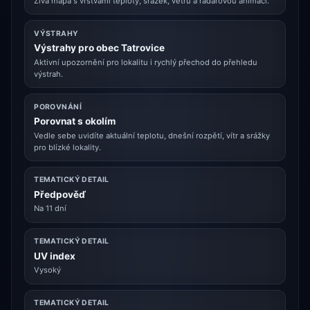
Živá mapa s vrstvami teploty, srážek, větru a radarovou animací.
VÝSTRAHY
Výstrahy pro obec Tatrovice
Aktivní upozornění pro lokalitu i rychlý přechod do přehledu
výstrah.
POROVNÁNÍ
Porovnat s okolím
Vedle sebe uvidíte aktuální teplotu, dnešní rozpětí, vítr a srážky
pro blízké lokality.
TEMATICKÝ DETAIL
Předpověď
Na 11 dní
TEMATICKÝ DETAIL
UV index
Vysoký
TEMATICKÝ DETAIL