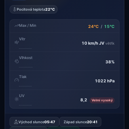
Pocitová teplota
22°C
Max / Min
24°C
/
15°C
Vítr
10 km/h
JV
větřík
Vlhkost
38%
Tlak
1022 hPa
UV
8,2
Velmi vysoký
Východ slunce
05:47
Západ slunce
20:41