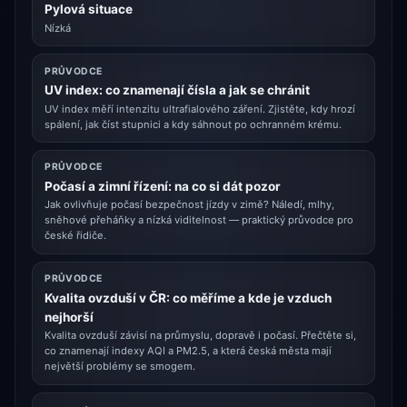
Pylová situace
Nízká
PRŮVODCE
UV index: co znamenají čísla a jak se chránit
UV index měří intenzitu ultrafialového záření. Zjistěte, kdy hrozí
spálení, jak číst stupnici a kdy sáhnout po ochranném krému.
PRŮVODCE
Počasí a zimní řízení: na co si dát pozor
Jak ovlivňuje počasí bezpečnost jízdy v zimě? Náledí, mlhy,
sněhové přeháňky a nízká viditelnost — praktický průvodce pro
české řidiče.
PRŮVODCE
Kvalita ovzduší v ČR: co měříme a kde je vzduch
nejhorší
Kvalita ovzduší závisí na průmyslu, dopravě i počasí. Přečtěte si,
co znamenají indexy AQI a PM2.5, a která česká města mají
největší problémy se smogem.