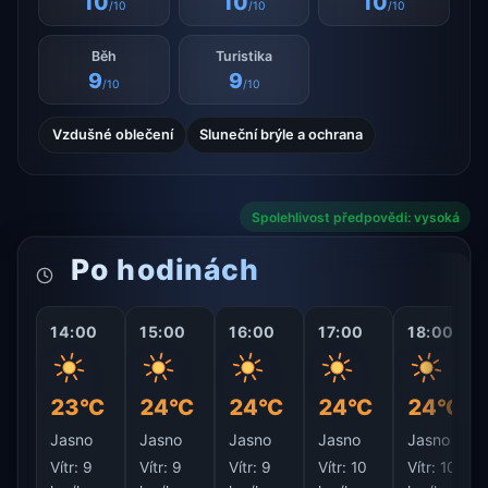
10
10
10
/10
/10
/10
Běh
Turistika
9
9
/10
/10
Vzdušné oblečení
Sluneční brýle a ochrana
Spolehlivost předpovědi: vysoká
Po hodinách
14:00
15:00
16:00
17:00
18:00
23°C
24°C
24°C
24°C
24°C
Jasno
Jasno
Jasno
Jasno
Jasno
Vítr:
9
Vítr:
9
Vítr:
9
Vítr:
10
Vítr:
10