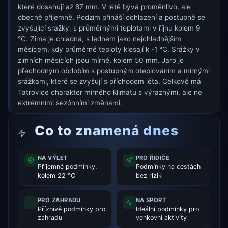
které dosahují až 87 mm. V létě bývá proměnlivo, ale
obecně příjemně. Podzim přináší ochlazení a postupně se
zvyšující srážky, s průměrnými teplotami v říjnu kolem 9
°C. Zima je chladná, s lednem jako nejchladnějším
měsícem, kdy průměrné teploty klesají k -1 °C. Srážky v
zimních měsících jsou mírné, kolem 50 mm. Jaro je
přechodným obdobím s postupným oteplováním a mírnými
srážkami, které se zvyšují s příchodem léta. Celkově má
Tatrovice charakter mírného klimatu s výraznými, ale ne
extrémními sezónními změnami.
Co to znamená dnes
NA VÝLET
PRO ŘIDIČE
Příjemné podmínky,
Podmínky na cestách
kolem 22 °C
bez rizik
PRO ZAHRADU
NA SPORT
Příznivé podmínky pro
Ideální podmínky pro
zahradu
venkovní aktivity