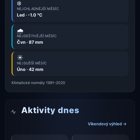
❄️
NEJCHLADNĚJŠÍ MĚSÍC
Led · -1.0 °C
🌧️
NEJDEŠTIVĚJŠÍ MĚSÍC
Čvn · 87 mm
☀️
NEJSUŠŠÍ MĚSÍC
Úno · 42 mm
Klimatické normály 1991–2020
Aktivity dnes
Víkendový výhled →