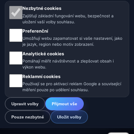
Nezbytné cookies
Naše weby o počasí:
Zajišťují základní fungování webu, bezpečnost a
🇨🇿 Česko
🇭🇷 Chorvatsko
🇧🇬 Bulharsko
uložení vaší volby souhlasu.
Preferenční
🇩🇪🇦🇹🇨🇭 Německo / Rakousko / Švýcarsko
Umožňují webu zapamatovat si vaše nastavení, jako
je jazyk, region nebo motiv zobrazení.
🌎 Latinská Amerika a Španělsko
Analytické cookies
🇮🇳 Jižní a jihovýchodní Asie
🌍 Mezinárodní síť počasí
Pomáhají měřit návštěvnost a zlepšovat obsah i
výkon webu.
Provozovatel: Spolek Minizoo.cz z.s. | IČO: 21135550 |
Reklamní cookies
info@pocasi.online
Používají se pro aktivaci reklam Google a související
© 2026 Počasí Online · Meteorologická data: MET Norway · Open-
měření pouze po udělení souhlasu.
Meteo. Výstrahy počasí: ČHMÚ.
Upravit volby
Přijmout vše
0
Pouze nezbytné
Uložit volby
☁️