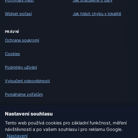
Porovnání měst
Jak pracujeme s daty
Widget počasí
Jak hlásit chybu v lokalitě
PRÁVNÍ
Ochrana soukromí
Cookies
Podmínky užívání
Vyloučení odpovědnosti
Pomáháme zvířatům
Sitemap
Nastavení souhlasu
Tento web používá cookies pro základní funkčnost, měření
Nastavení
návštěvnosti a po vašem souhlasu i pro reklamu Google.
Nastavení