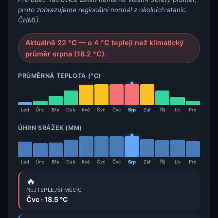
proto zobrazujeme regionální normál z okolních stanic
ČHMÚ.
Aktuálně 22 °C — o 4 °C tepleji než klimatický
průměr srpna (18.2 °C).
PRŮMĚRNÁ TEPLOTA (°C)
Led
Úno
Bře
Dub
Kvě
Čvn
Čvc
Srp
Zář
Říj
Lis
Pro
ÚHRN SRÁŽEK (MM)
Led
Úno
Bře
Dub
Kvě
Čvn
Čvc
Srp
Zář
Říj
Lis
Pro
🔥
NEJTEPLEJŠÍ MĚSÍC
Čvc · 18.5 °C