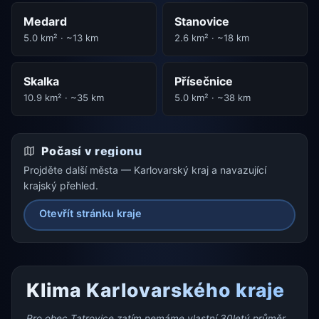
Medard
Stanovice
5.0 km² · ~13 km
2.6 km² · ~18 km
Skalka
Přísečnice
10.9 km² · ~35 km
5.0 km² · ~38 km
Počasí v regionu
Projděte další města — Karlovarský kraj a navazující
krajský přehled.
Otevřít stránku kraje
Klima Karlovarského kraje
Pro obec Tatrovice zatím nemáme vlastní 30letý průměr,