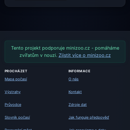
Tento projekt podporuje minizoo.cz - pomáháme
zvířatům v nouzi.
Zjistit více o minizoo.cz
PROCHÁZET
INFORMACE
Mapa počasí
O nás
Výstrahy
Kontakt
Průvodce
Zdroje dat
Slovník počasí
Jak funguje předpověď