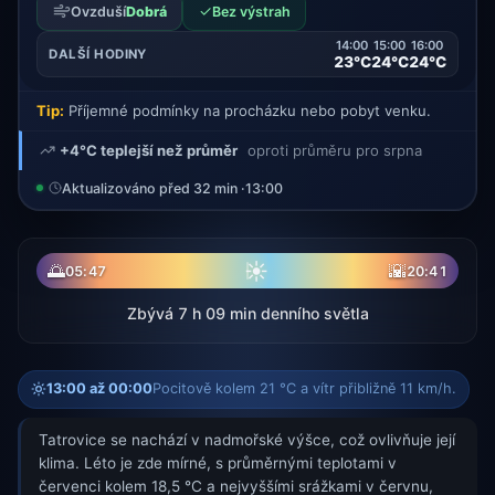
✓
Ovzduší
Dobrá
Bez výstrah
14:00
15:00
16:00
DALŠÍ HODINY
23°C
24°C
24°C
Tip:
Příjemné podmínky na procházku nebo pobyt venku.
+4°C teplejší než průměr
oproti průměru pro srpna
Aktualizováno před 32 min ·
13:00
☀
🌅
🌇
05:47
20:41
Zbývá 7 h 09 min denního světla
13:00 až 00:00
Pocitově kolem 21 °C a vítr přibližně 11 km/h.
Tatrovice se nachází v nadmořské výšce, což ovlivňuje její
klima. Léto je zde mírné, s průměrnými teplotami v
červenci kolem 18,5 °C a nejvyššími srážkami v červnu,