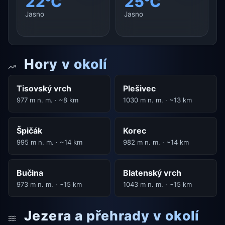
22°C
25°C
Jasno
Jasno
Hory v okolí
Tisovský vrch
Plešivec
977 m n. m. · ~8 km
1030 m n. m. · ~13 km
Špičák
Korec
995 m n. m. · ~14 km
982 m n. m. · ~14 km
Bučina
Blatenský vrch
973 m n. m. · ~15 km
1043 m n. m. · ~15 km
Jezera a přehrady v okolí