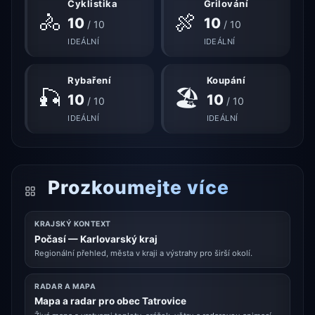
Cyklistika
Grilování
🚴
🍖
10
10
/ 10
/ 10
IDEÁLNÍ
IDEÁLNÍ
Rybaření
Koupání
🎣
🏖
10
10
/ 10
/ 10
IDEÁLNÍ
IDEÁLNÍ
Prozkoumejte více
KRAJSKÝ KONTEXT
Počasí — Karlovarský kraj
Regionální přehled, města v kraji a výstrahy pro širší okolí.
RADAR A MAPA
Mapa a radar pro obec Tatrovice