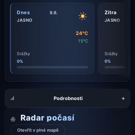
Dnes
Zítra
8.8.
JASNO
JASNO
24°C
15°C
Srážky
Srážky
0%
0%
+
Podrobnosti
Radar počasí
Otevřít v plné mapě