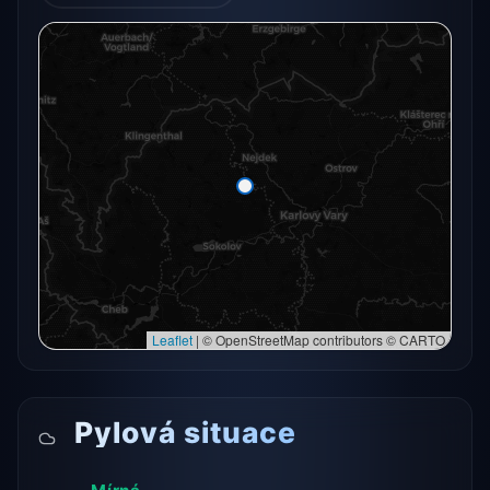
Radarový snímek momentálně není dostupný.
Otevřít v plné mapě
Otevřít v plné mapě →
Zkusit znovu
Leaflet
|
© OpenStreetMap contributors © CARTO
Pylová situace