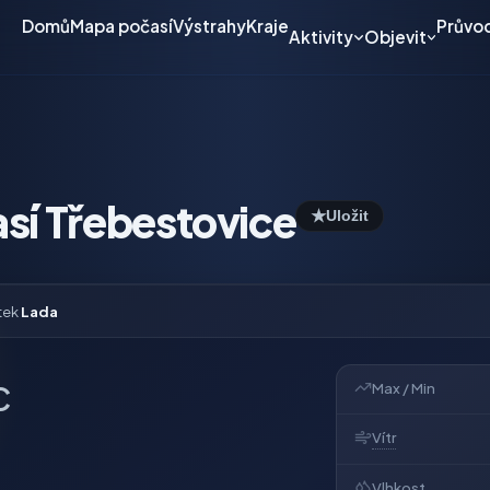
Domů
Mapa počasí
Výstrahy
Kraje
Průvo
Aktivity
Objevit
sí Třebestovice
★
Uložit
tek
Lada
Max / Min
C
Vítr
Vlhkost