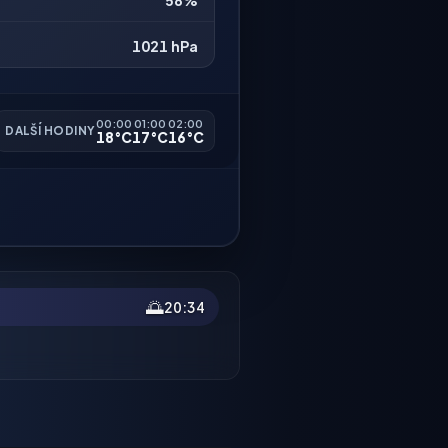
58%
1021 hPa
00:00
01:00
02:00
DALŠÍ HODINY
18°C
17°C
16°C
🌅
20:34