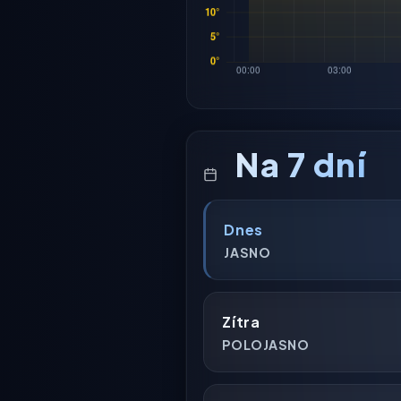
Na 7 dní
Dnes
JASNO
Zítra
POLOJASNO