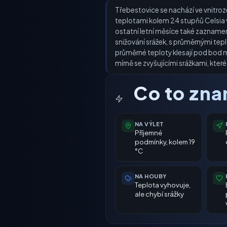
Třebestovice se nachází ve vnitroze
teplotami kolem 24 stupňů Celsia 
ostatní letní měsíce také zaznamená
snižování srážek, s průměrnými tep
průměrné teploty klesají pod bod m
mírně se zvyšujícími srážkami, které 
Co to zn
NA VÝLET
Příjemné
podmínky, kolem 19
°C
NA HOUBY
Teplota vyhovuje,
ale chybí srážky