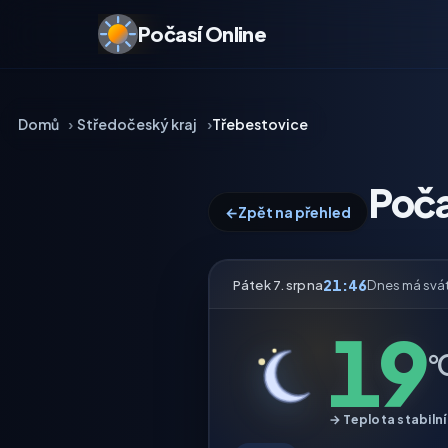
Počasí Online
Domů
Středočeský kraj
Třebestovice
Poča
←
Zpět na přehled
21:46
Pátek 7. srpna
Dnes má svá
19
°
→ Teplota stabilní