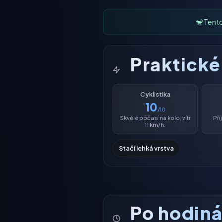
🐒 Tent
Praktick
Cyklistika
10
/10
Skvělé počasí na kolo, vítr
Př
11 km/h.
Stačí lehká vrstva
Po hodin