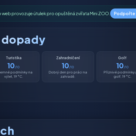
o web provozuje útulek pro opuštěná zvířata Mini ZOO.
Podpořte
é dopady
Turistika
Zahradničení
Golf
10
10
10
/10
/10
/10
íjemné podmínky na
Dobrý den pro práci na
Příznivé podmínky
výlet, 19 °C.
zahradě.
golf, 19 °C.
ách