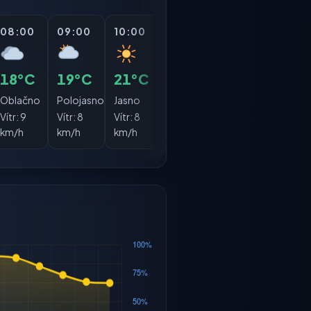
08:00
09:00
10:00
11:00
12:00
13:0
18°C
19°C
21°C
23°C
25°C
26°
Oblačno
Polojasno
Jasno
Jasno
Jasno
Jasn
Vítr:
9
Vítr:
8
Vítr:
8
Vítr:
8
Vítr:
7
Vítr:
km/h
km/h
km/h
km/h
km/h
km/h