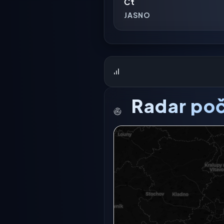
Čt
JASNO
Radar poč
Radarový snímek momentálně n
Otevřít v plné 
Otevřít v 
Zkusit znovu