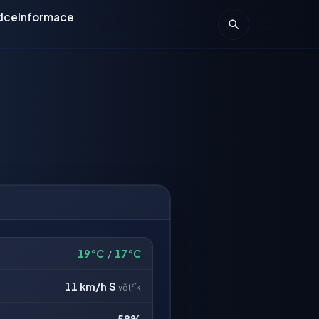
dce
Informace
19°C
/
17°C
11 km/h
S
větřík