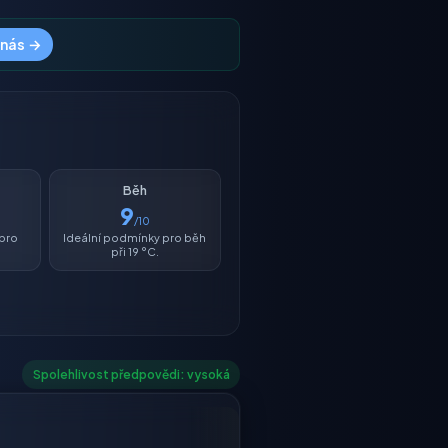
 nás →
Běh
9
/10
 pro
Ideální podmínky pro běh
při 19 °C.
Spolehlivost předpovědi: vysoká