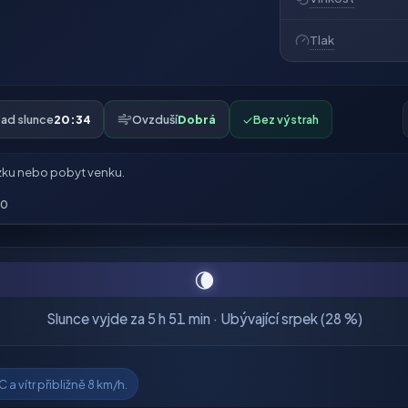
Tlak
ad slunce
20:34
Ovzduší
Dobrá
✓
Bez výstrah
ku nebo pobyt venku.
00
🌘
Slunce vyjde za 5 h 51 min · Ubývající srpek (28 %)
 a vítr přibližně 8 km/h.