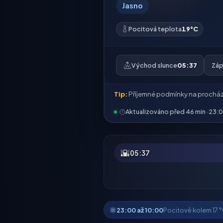
Jasno
Pocitová teplota
19°C
Východ slunce
05:37
Záp
Tip:
Příjemné podmínky na procház
Aktualizováno před 46 min ·
23:
🌇
05:37
23:00 až 10:00
Pocitově kolem 17 °C