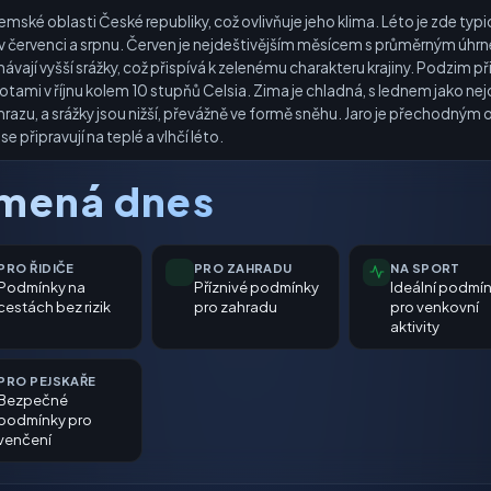
mské oblasti České republiky, což ovlivňuje jeho klima. Léto je zde typ
v červenci a srpnu. Červen je nejdeštivějším měsícem s průměrným úh
vají vyšší srážky, což přispívá k zelenému charakteru krajiny. Podzim p
lotami v říjnu kolem 10 stupňů Celsia. Zima je chladná, s lednem jako n
razu, a srážky jsou nižší, převážně ve formě sněhu. Jaro je přechodným
se připravují na teplé a vlhčí léto.
amená dnes
PRO ŘIDIČE
PRO ZAHRADU
NA SPORT
Podmínky na
Příznivé podmínky
Ideální podmí
cestách bez rizik
pro zahradu
pro venkovní
aktivity
PRO PEJSKAŘE
Bezpečné
podmínky pro
venčení