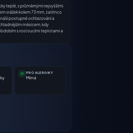
icky teplé, s průměrnými nejvyššími
rnem srážek kolem 73 mm, zatímco
řináší postupné ochlazování a
ejchladnějším měsícem, kdy
 obdobím s rostoucími teplotami a
PRO ALERGIKY
nky
Mírná