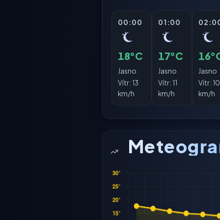
00:00
01:00
02:0
18°C
17°C
16°
Jasno
Jasno
Jasno
Vítr:
13
Vítr:
11
Vítr:
1
km/h
km/h
km/h
Meteogr