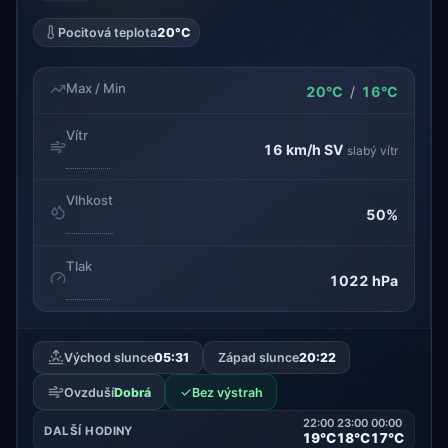
Pocitová teplota
20°C
Max / Min
20°C
/
16°C
Vítr
16 km/h
SV
slabý vítr
Vlhkost
50%
Tlak
1022 hPa
Východ slunce
05:31
Západ slunce
20:22
✓
Ovzduší
Dobrá
Bez výstrah
22:00
23:00
00:00
DALŠÍ HODINY
19°C
18°C
17°C