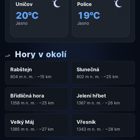
Uničov
Police
20°C
19°C
Jasno
Jasno
Hory v okolí
Rabštejn
Slunečná
804 m n. m. · ~15 km
802 m n. m. · ~25 km
Břidličná hora
Jelení hřbet
1358 m n. m. · ~25 km
1367 m n. m. · ~26 km
Velký Máj
Vřesník
1385 m n. m. · ~27 km
1343 m n. m. · ~28 km