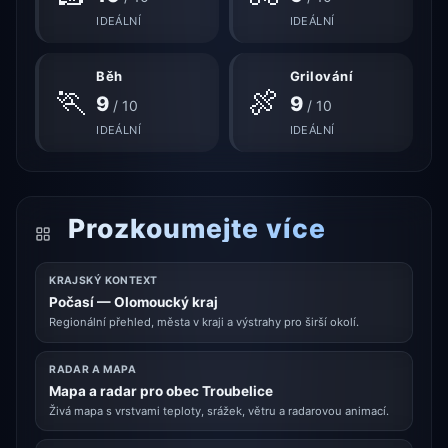
IDEÁLNÍ
IDEÁLNÍ
Běh
Grilování
🏃
🍖
9
9
/ 10
/ 10
IDEÁLNÍ
IDEÁLNÍ
Prozkoumejte více
KRAJSKÝ KONTEXT
Počasí — Olomoucký kraj
Regionální přehled, města v kraji a výstrahy pro širší okolí.
RADAR A MAPA
Mapa a radar pro obec Troubelice
Živá mapa s vrstvami teploty, srážek, větru a radarovou animací.