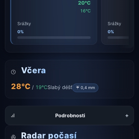
20°C
16°C
Srážky
Srážky
0%
0%
Včera
28°C
/
19°C
Slabý déšť
☔ 0,4 mm
+
Podrobnosti
Radar počasí