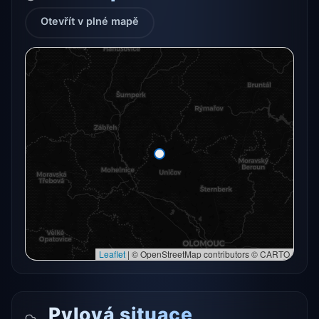
Otevřít v plné mapě
Radarový snímek momentálně není dostupný.
Otevřít v plné mapě
Otevřít v plné mapě →
Zkusit znovu
Leaflet
|
© OpenStreetMap contributors © CARTO
Pylová situace