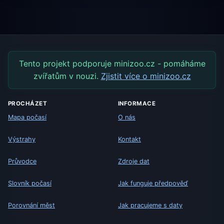
Tento projekt podporuje minizoo.cz - pomáháme
zvířatům v nouzi.
Zjistit více o minizoo.cz
PROCHÁZET
INFORMACE
Mapa počasí
O nás
Výstrahy
Kontakt
Průvodce
Zdroje dat
Slovník počasí
Jak funguje předpověď
Porovnání měst
Jak pracujeme s daty