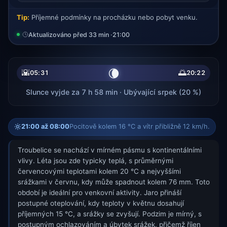
Tip:
Příjemné podmínky na procházku nebo pobyt venku.
Aktualizováno před 33 min ·
21:00
🌘
🌇
🌅
05:31
20:22
Slunce vyjde za 7 h 58 min · Ubývající srpek (20 %)
21:00 až 08:00
Pocitově kolem 16 °C a vítr přibližně 12 km/h.
Troubelice se nachází v mírném pásmu s kontinentálními
vlivy. Léta jsou zde typicky teplá, s průměrnými
červencovými teplotami kolem 20 °C a nejvyššími
srážkami v červnu, kdy může spadnout kolem 76 mm. Toto
období je ideální pro venkovní aktivity. Jaro přináší
postupné oteplování, kdy teploty v květnu dosahují
příjemných 15 °C, a srážky se zvyšují. Podzim je mírný, s
postupným ochlazováním a úbytek srážek, přičemž říjen