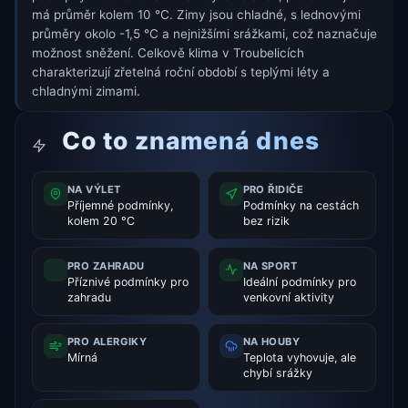
má průměr kolem 10 °C. Zimy jsou chladné, s lednovými
průměry okolo -1,5 °C a nejnižšími srážkami, což naznačuje
možnost sněžení. Celkově klima v Troubelicích
charakterizují zřetelná roční období s teplými léty a
chladnými zimami.
Co to znamená dnes
NA VÝLET
PRO ŘIDIČE
Příjemné podmínky,
Podmínky na cestách
kolem 20 °C
bez rizik
PRO ZAHRADU
NA SPORT
Příznivé podmínky pro
Ideální podmínky pro
zahradu
venkovní aktivity
PRO ALERGIKY
NA HOUBY
Mírná
Teplota vyhovuje, ale
chybí srážky