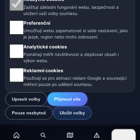
Zajišťují základní fungování webu, bezpečnost a
🇨🇿 Česko
🇭🇷 Chorvatsko
🇧🇬 Bulharsko
uložení vaší volby souhlasu.
🇩🇪🇦🇹🇨🇭 Německo / Rakousko / Švýcarsko
Preferenční
Umožňují webu zapamatovat si vaše nastavení, jako
🌎 Latinská Amerika a Španělsko
je jazyk, region nebo motiv zobrazení.
Analytické cookies
🇮🇳 Jižní a jihovýchodní Asie
🌍 Mezinárodní síť počasí
Pomáhají měřit návštěvnost a zlepšovat obsah i
výkon webu.
Provozovatel: Spolek Minizoo.cz z.s. | IČO: 21135550 |
Reklamní cookies
info@pocasi.online
Používají se pro aktivaci reklam Google a související
© 2026 Počasí Online · Meteorologická data: MET Norway · Open-
měření pouze po udělení souhlasu.
Meteo. Výstrahy počasí: ČHMÚ.
Upravit volby
Přijmout vše
0
Pouze nezbytné
Uložit volby
☁️