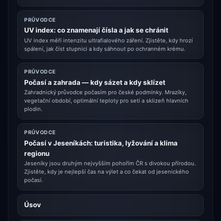
PRŮVODCE
UV index: co znamenají čísla a jak se chránit
UV index měří intenzitu ultrafialového záření. Zjistěte, kdy hrozí
spálení, jak číst stupnici a kdy sáhnout po ochranném krému.
PRŮVODCE
Počasí a zahrada — kdy sázet a kdy sklízet
Zahradnický průvodce počasím pro české podmínky. Mrazíky,
vegetační období, optimální teploty pro setí a sklizeň hlavních
plodin.
PRŮVODCE
Počasí v Jeseníkách: turistika, lyžování a klima
regionu
Jeseníky jsou druhým nejvyšším pohořím ČR s divokou přírodou.
Zjistěte, kdy je nejlepší čas na výlet a co čekat od jesenického
počasí.
Úsov