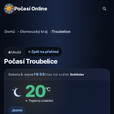
Počasí Online
Domů
Olomoucký kraj
Troubelice
←
Zpět na přehled
★
Uložit
Počasí Troubelice
19:33
Sobota 8. srpna
Dnes má svátek
Soběslav
20
°C
→ Teplota stabilní
Jasno