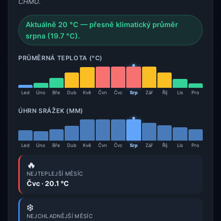
ČHMÚ.
Aktuálně 20 °C — přesně klimatický průměr
srpna (19.7 °C).
PRŮMĚRNÁ TEPLOTA (°C)
Led
Úno
Bře
Dub
Kvě
Čvn
Čvc
Srp
Zář
Říj
Lis
Pro
ÚHRN SRÁŽEK (MM)
Led
Úno
Bře
Dub
Kvě
Čvn
Čvc
Srp
Zář
Říj
Lis
Pro
🔥
NEJTEPLEJŠÍ MĚSÍC
Čvc · 20.1 °C
❄️
NEJCHLADNĚJŠÍ MĚSÍC