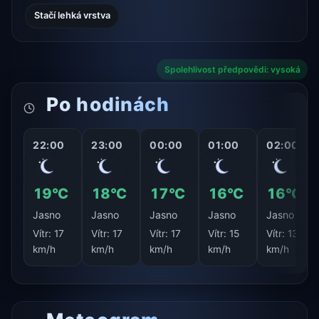
Stačí lehká vrstva
Spolehlivost předpovědi: vysoká
Po hodinách
22:00
23:00
00:00
01:00
02:00
19°C
18°C
17°C
16°C
16°C
Jasno
Jasno
Jasno
Jasno
Jasno
Vítr:
17
Vítr:
17
Vítr:
17
Vítr:
15
Vítr:
13
km/h
km/h
km/h
km/h
km/h