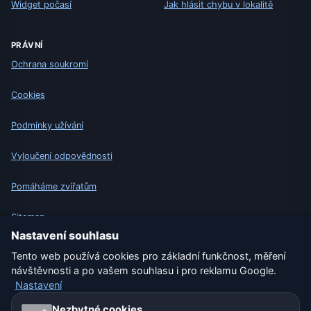
Widget počasí
Jak hlásit chybu v lokalitě
PRÁVNÍ
Ochrana soukromí
Cookies
Podmínky užívání
Vyloučení odpovědnosti
Pomáháme zvířatům
Sitemap
Nastavení souhlasu
Nastavení
Tento web používá cookies pro základní funkčnost, měření
návštěvnosti a po vašem souhlasu i pro reklamu Google.
Nastavení
Naše weby o počasí:
Nezbytné cookies