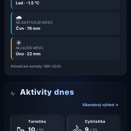
Led · -1.5 °C
🌧️
NEJDEŠTIVĚJŠÍ MĚSÍC
Čvn · 76 mm
☀️
NEJSUŠŠÍ MĚSÍC
Úno · 22 mm
Klimatické normály 1991–2020
Aktivity dnes
Víkendový výhled →
Turistika
Cyklistika
🥾
🚴
10
9
/ 10
/ 10