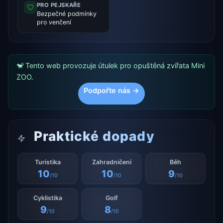
PRO PEJSKAŘE
Bezpečné podmínky
pro venčení
🐒 Tento web provozuje útulek pro opuštěná zvířata Mini
ZOO.
Podpořte nás →
Praktické dopady
Turistika
Zahradničení
Běh
10
10
9
/10
/10
/10
Cyklistika
Golf
9
8
/10
/10