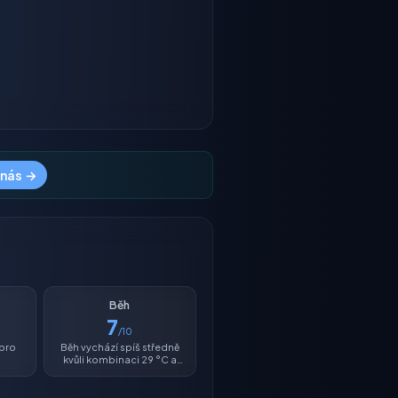
 nás →
Běh
7
/10
 pro
Běh vychází spíš středně
kvůli kombinaci 29 °C a
vlhkosti 52 %.