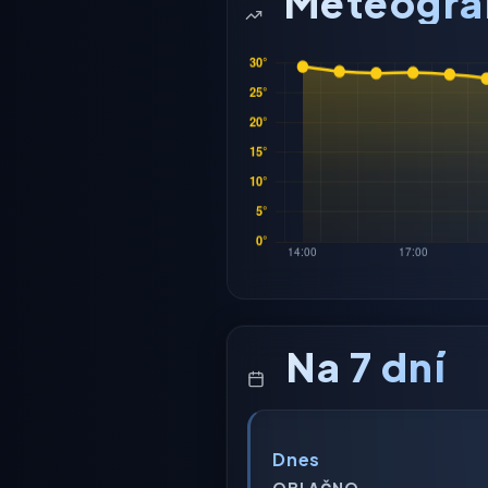
Meteogr
Na 7 dní
Dnes
OBLAČNO