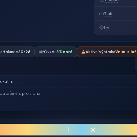
Tlak
UV
ad slunce
20:26
Ovzduší
Dobrá
⚠️
Aktivní výstraha
Velmi siln
ekutin.
oti průměru pro srpna
0
☀