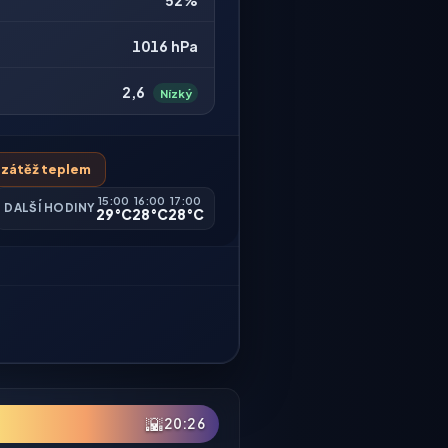
52%
1016 hPa
2,6
Nízký
á zátěž teplem
15:00
16:00
17:00
DALŠÍ HODINY
29°C
28°C
28°C
🌇
20:26