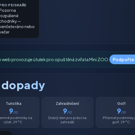
PRO PEJSKAŘE
Pozor na
rozpálené
chodníky —
venčete ráno nebo
večer
o web provozuje útulek pro opuštěná zvířata Mini ZOO.
Podpořte
é dopady
Turistika
Zahradničení
Golf
9
9
9
/10
/10
/10
íjemné podmínky na
Dobrý den pro práci na
Příznivé podmínky
výlet, 29 °C.
zahradě.
golf, 29 °C.