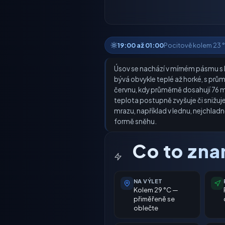
19:00 až 01:00
Pocitově kolem 23 °C 
Úsov se nachází v mírném pásmu s k
bývá obvykle teplé až horké, s prům
červnu, kdy průměrně dosahují 76 m
teplota postupně zvyšuje či snižu
mrazu, například v lednu, nejchladně
formě sněhu.
Co to zn
NA VÝLET
Kolem 29 °C —
přiměřeně se
oblečte