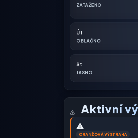
ZATAŽENO
Út
OBLAČNO
St
JASNO
Aktivní v
⚠️
ORANŽOVÁ VÝSTRAHA