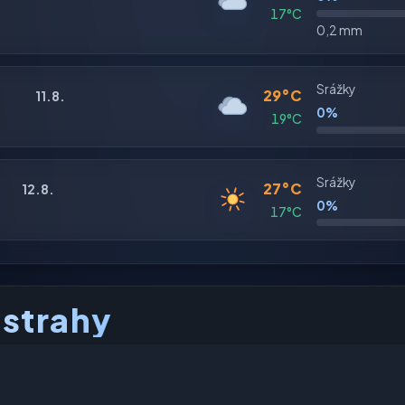
17°C
0,2 mm
Srážky
29°C
11.8.
0%
19°C
Srážky
27°C
12.8.
0%
17°C
ýstrahy