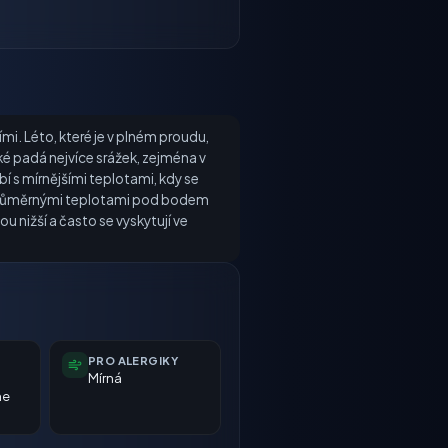
i. Léto, které je v plném proudu,
ké padá nejvíce srážek, zejména v
í s mírnějšími teplotami, kdy se
s průměrnými teplotami pod bodem
u nižší a často se vyskytují ve
PRO ALERGIKY
Mírná
ne