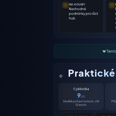
NA HOUBY
Nevhodné
podmínky pro růst
hub
🐒 Tent
Praktick
Cyklistika
9
/10
Skvělé počasí na kolo, vítr
Př
13 km/h.