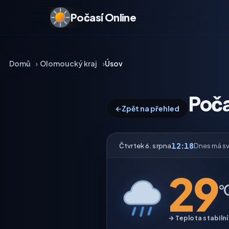
Počasí Online
Domů
Olomoucký kraj
Úsov
Poča
←
Zpět na přehled
12:18
Čtvrtek 6. srpna
Dnes má s
29
°
→ Teplota stabilní