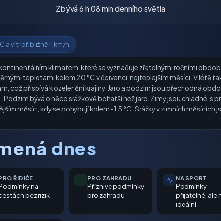
Zbývá 6 h 08 min denního světla
a vítr přibližně 11 km/h.
ontinentálním klimatem, které se vyznačuje zřetelnými ročními obdobím
ěrnými teplotami kolem 20 °C v červenci, nejteplejším měsíci. V létě ta
m, což přispívá k ozelenění krajiny. Jaro a podzim jsou přechodná obdob
je. Podzim bývá o něco srážkově bohatší než jaro. Zimy jsou chladné, 
jším měsíci, kdy se pohybují kolem -1,5 °C. Srážky v zimních měsících jso
amená dnes
PRO ŘIDIČE
PRO ZAHRADU
NA SPORT
Podmínky na
Příznivé podmínky
Podmínky
cestách bez rizik
pro zahradu
přijatelné, ale 
ideální