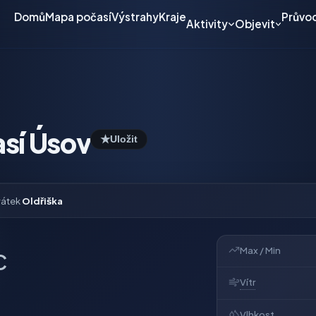
Domů
Mapa počasí
Výstrahy
Kraje
Průvo
Aktivity
Objevit
sí Úsov
★
Uložit
vátek
Oldřiška
Max / Min
C
Vítr
Vlhkost