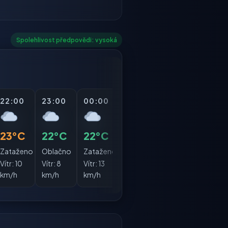
Spolehlivost předpovědi: vysoká
22:00
23:00
00:00
01:00
02:00
03:
23°C
22°C
22°C
22°C
21°C
20°
Zataženo
Oblačno
Zataženo
Oblačno
Oblačno
Déšť
Vítr:
10
Vítr:
8
Vítr:
13
Vítr:
12
Vítr:
5
Vítr:
7
km/h
km/h
km/h
km/h
km/h
km/h