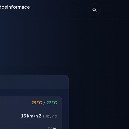
dce
Informace
29°C
/
22°C
13 km/h
Z
slabý vítr