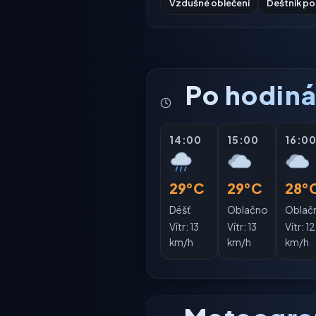
Vzdušné oblečení
Deštník po
Po hodin
14:00
15:00
16:0
29°C
29°C
28°
Déšť
Oblačno
Oblač
Vítr:
13
Vítr:
13
Vítr:
12
km/h
km/h
km/h