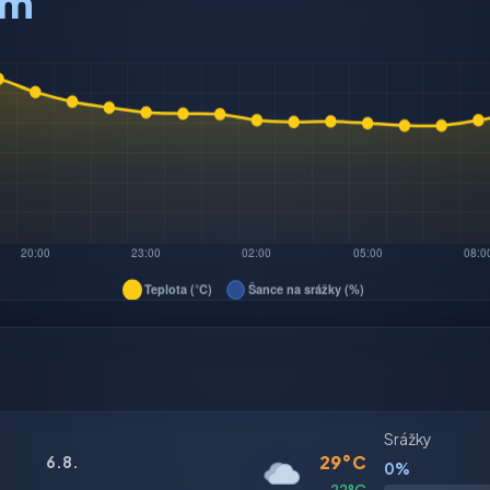
am
Srážky
29°C
6.8.
0%
22°C