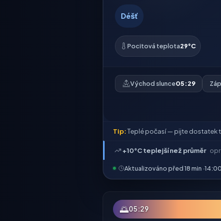
Déšť
Pocitová teplota
29°C
Východ slunce
05:29
Záp
Tip:
Teplé počasí — pijte dostatek t
+10°C teplejší než průměr
opr
Aktualizováno před 18 min ·
14:0
🌅
05:29