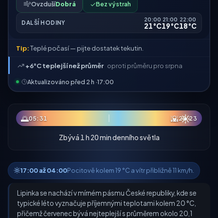
Ovzduší
Dobrá
✓
Bez výstrah
20:00
21:00
22:00
DALŠÍ HODINY
21°C
19°C
18°C
Tip:
Teplé počasí — pijte dostatek tekutin.
+6°C teplejší než průměr
oproti průměru pro srpna
Aktualizováno před 2 h ·
17:00
☀
🌅
🌇
05:31
20:23
Zbývá 1 h 20 min denního světla
17:00 až 04:00
Pocitově kolem 19 °C a vítr přibližně 11 km/h.
Lipinka se nachází v mírném pásmu České republiky, kde se
typické léto vyznačuje příjemnými teplotami kolem 20 °C,
přičemž červenec bývá nejteplejší s průměrem okolo 20,1