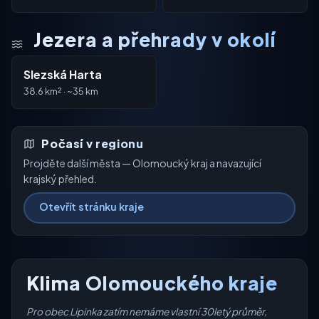
Jezera a přehrady v okolí
Slezská Harta
38.6 km² · ~35 km
Počasí v regionu
Projděte další města — Olomoucký kraj a navazující
krajský přehled.
Otevřít stránku kraje
Klima Olomouckého kraje
Pro obec Lipinka zatím nemáme vlastní 30letý průměr,