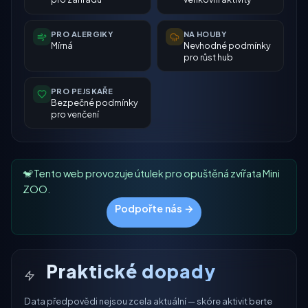
PRO ALERGIKY
NA HOUBY
Mírná
Nevhodné podmínky
pro růst hub
PRO PEJSKAŘE
Bezpečné podmínky
pro venčení
🐒 Tento web provozuje útulek pro opuštěná zvířata Mini
ZOO.
Podpořte nás →
Praktické dopady
Data předpovědi nejsou zcela aktuální — skóre aktivit berte