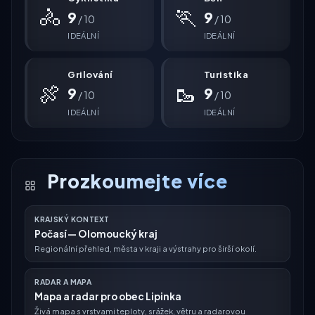
🚴
🏃
9
9
/ 10
/ 10
IDEÁLNÍ
IDEÁLNÍ
Grilování
Turistika
🍖
🥾
9
9
/ 10
/ 10
IDEÁLNÍ
IDEÁLNÍ
Prozkoumejte více
KRAJSKÝ KONTEXT
Počasí — Olomoucký kraj
Regionální přehled, města v kraji a výstrahy pro širší okolí.
RADAR A MAPA
Mapa a radar pro obec Lipinka
Živá mapa s vrstvami teploty, srážek, větru a radarovou