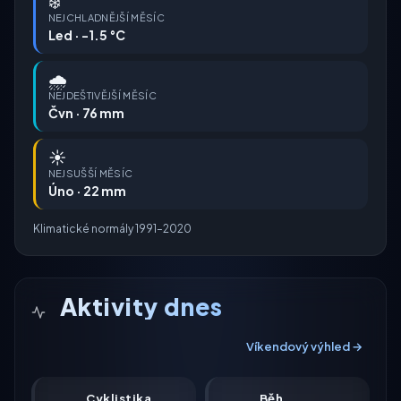
❄️
NEJCHLADNĚJŠÍ MĚSÍC
Led · -1.5 °C
🌧️
NEJDEŠTIVĚJŠÍ MĚSÍC
Čvn · 76 mm
☀️
NEJSUŠŠÍ MĚSÍC
Úno · 22 mm
Klimatické normály 1991–2020
Aktivity dnes
Víkendový výhled →
Cyklistika
Běh