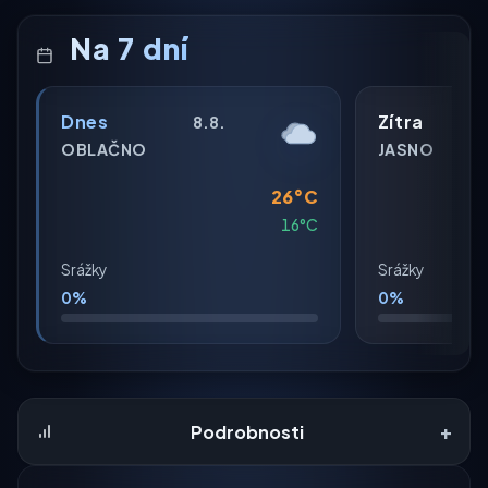
Na 7 dní
Dnes
Zítra
8.8.
OBLAČNO
JASNO
26°C
16°C
Srážky
Srážky
0%
0%
+
Podrobnosti