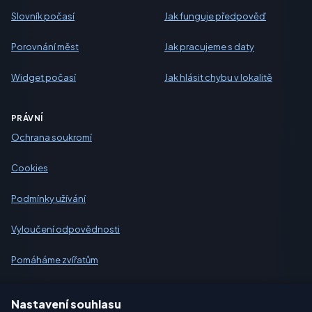
Slovník počasí
Jak funguje předpověď
Porovnání měst
Jak pracujeme s daty
Widget počasí
Jak hlásit chybu v lokalitě
PRÁVNÍ
Ochrana soukromí
Cookies
Podmínky užívání
Vyloučení odpovědnosti
Pomáháme zvířatům
Sitemap
Nastavení souhlasu