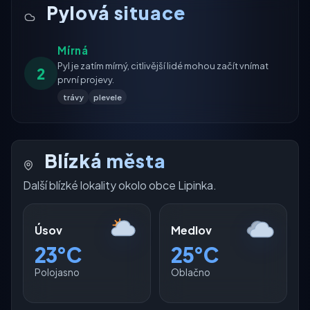
Pylová situace
Mírná
Pyl je zatím mírný, citlivější lidé mohou začít vnímat
2
první projevy.
trávy
plevele
Blízká města
Další blízké lokality okolo obce Lipinka.
Úsov
Medlov
23°C
25°C
Polojasno
Oblačno