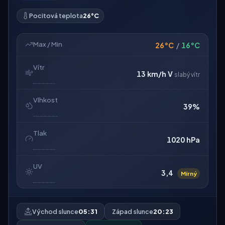
Pocitová teplota
26°C
Max / Min
26°C
/
16°C
Vítr
13 km/h
V
slabý vítr
Vlhkost
39%
Tlak
1020 hPa
UV
3,4
Mírný
Východ slunce
05:31
Západ slunce
20:23