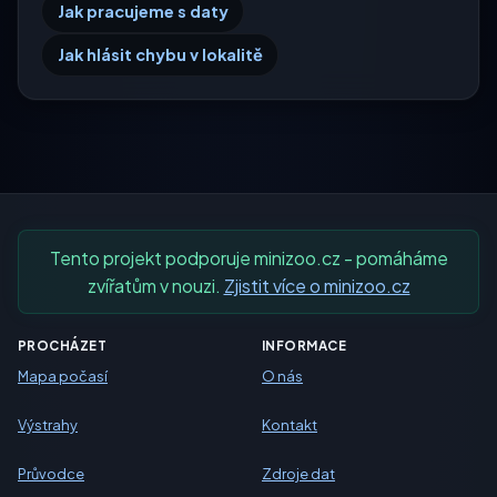
Jak pracujeme s daty
Jak hlásit chybu v lokalitě
Tento projekt podporuje minizoo.cz - pomáháme
zvířatům v nouzi.
Zjistit více o minizoo.cz
PROCHÁZET
INFORMACE
Mapa počasí
O nás
Výstrahy
Kontakt
Průvodce
Zdroje dat