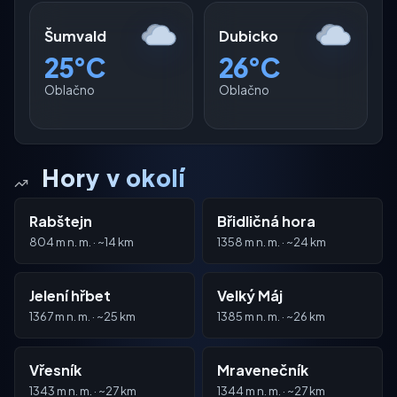
Šumvald
Dubicko
25°C
26°C
Oblačno
Oblačno
Hory v okolí
Rabštejn
Břidličná hora
804 m n. m. · ~14 km
1358 m n. m. · ~24 km
Jelení hřbet
Velký Máj
1367 m n. m. · ~25 km
1385 m n. m. · ~26 km
Vřesník
Mravenečník
1343 m n. m. · ~27 km
1344 m n. m. · ~27 km