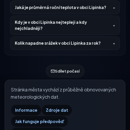
Jaká je průměrná roční teplota v obci Lipinka?
Kdy je v obci Lipinka nejtepleji a kdy
nejchladněji?
Kolik napadne srážek v obci Lipinka za rok?
Sdílet počasí
Stránka města vychází z průběžně obnovovaných
meteorologických dat.
Informace
Zdroje dat
Jak funguje předpověď