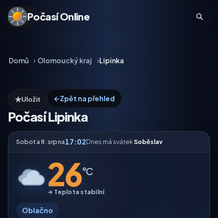
Počasí Online
Domů
Olomoucký kraj
Lipinka
←
Zpět na přehled
★
Uložit
Počasí Lipinka
17:02
Sobota 8. srpna
Dnes má svátek
Soběslav
26
°C
→ Teplota stabilní
Oblačno