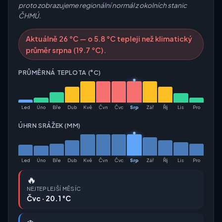
proto zobrazujeme regionální normál z okolních stanic
ČHMÚ.
Aktuálně 26 °C — o 5.8 °C tepleji než klimatický
průměr srpna (19.7 °C).
PRŮMĚRNÁ TEPLOTA (°C)
Led
Úno
Bře
Dub
Kvě
Čvn
Čvc
Srp
Zář
Říj
Lis
Pro
ÚHRN SRÁŽEK (MM)
Led
Úno
Bře
Dub
Kvě
Čvn
Čvc
Srp
Zář
Říj
Lis
Pro
🔥
NEJTEPLEJŠÍ MĚSÍC
Čvc · 20.1 °C