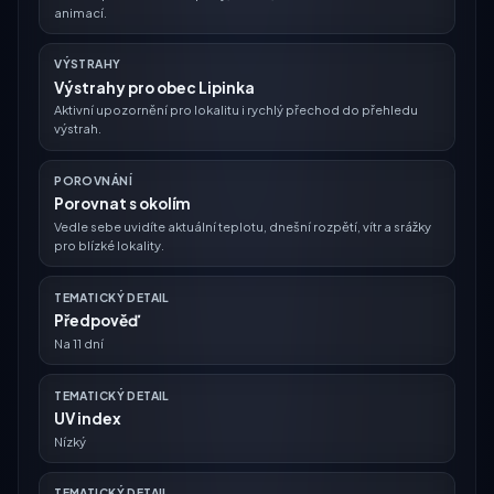
animací.
VÝSTRAHY
Výstrahy pro obec Lipinka
Aktivní upozornění pro lokalitu i rychlý přechod do přehledu
výstrah.
POROVNÁNÍ
Porovnat s okolím
Vedle sebe uvidíte aktuální teplotu, dnešní rozpětí, vítr a srážky
pro blízké lokality.
TEMATICKÝ DETAIL
Předpověď
Na 11 dní
TEMATICKÝ DETAIL
UV index
Nízký
TEMATICKÝ DETAIL