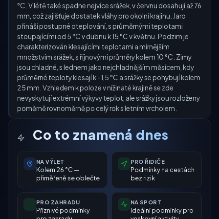
°C. V létě také spadne nejvíce srážek, v červnu dosahují až 76
mm, což zajišťuje dostatek vláhy pro okolní krajinu. Jaro
přináší postupné oteplování, s průměrnými teplotami
stoupajícími od 5 °C v dubnu k 15 °C v květnu. Podzim je
charakterizován klesajícími teplotami a mírnějším
množstvím srážek, s říjnovými průměry kolem 10 °C. Zimy
jsou chladné, s lednem jako nejchladnějším měsícem, kdy
průměrné teploty klesají k -1,5 °C a srážky se pohybují kolem
25 mm. Vzhledem k poloze v nížinaté krajině se zde
nevyskytují extrémní výkyvy teplot, ale srážky jsou rozloženy
poměrně rovnoměrně po celý rok s letním vrcholem.
Co to znamená dnes
NA VÝLET
PRO ŘIDIČE
Kolem 26 °C —
Podmínky na cestách
přiměřeně se oblečte
bez rizik
PRO ZAHRADU
NA SPORT
Příznivé podmínky
Ideální podmínky pro
pro zahradu
venkovní aktivity