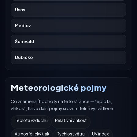
Úsov
Medlov
Šumvald
Dubicko
Meteorologické pojmy
Co znamenají hodnoty na této stránce — teplota,
vlhkost, tlak a další pojmy srozumitelně vysvětlené.
Teplota vzduchu
Relativní vlhkost
Atmosférický tlak
Rychlost větru
UV index