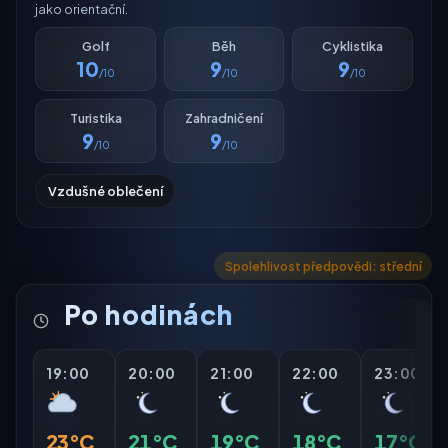
jako orientační.
Golf
Běh
Cyklistika
10
9
9
/10
/10
/10
Turistika
Zahradničení
9
9
/10
/10
Vzdušné oblečení
Spolehlivost předpovědi: střední
Po hodinách
19:00
20:00
21:00
22:00
23:00
23°C
21°C
19°C
18°C
17°C