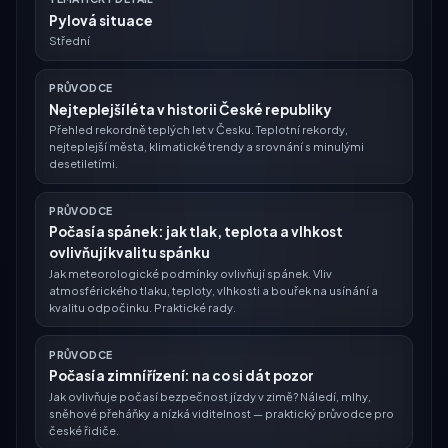
Pylová situace
Střední
PRŮVODCE
Nejteplejší léta v historii České republiky
Přehled rekordně teplých let v Česku. Teplotní rekordy,
nejteplejší města, klimatické trendy a srovnání s minulými
desetiletími.
PRŮVODCE
Počasí a spánek: jak tlak, teplota a vlhkost
ovlivňují kvalitu spánku
Jak meteorologické podmínky ovlivňují spánek. Vliv
atmosférického tlaku, teploty, vlhkosti a bouřek na usínání a
kvalitu odpočinku. Praktické rady.
PRŮVODCE
Počasí a zimní řízení: na co si dát pozor
Jak ovlivňuje počasí bezpečnost jízdy v zimě? Náledí, mlhy,
sněhové přeháňky a nízká viditelnost — praktický průvodce pro
české řidiče.