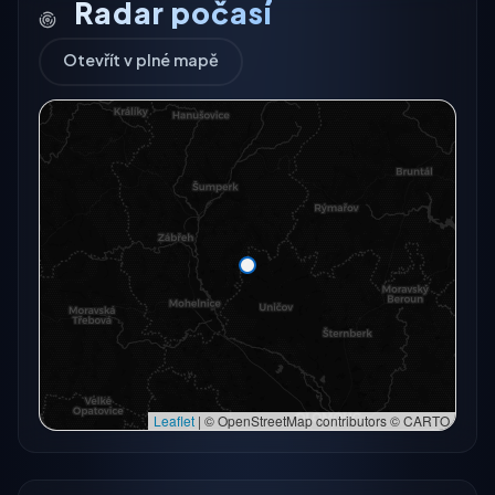
Radar počasí
Otevřít v plné mapě
Radarový snímek momentálně není dostupný.
Otevřít v plné mapě
Otevřít v plné mapě →
Zkusit znovu
Leaflet
|
© OpenStreetMap contributors © CARTO