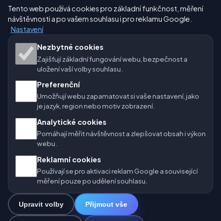
Tento web používá cookies pro základní funkčnost, měření
Nastavení
návštěvnosti a po vašem souhlasu i pro reklamu Google.
Nastavení
Naše weby o počasí:
Nezbytné cookies
Zajišťují základní fungování webu, bezpečnost a
🇨🇿 Česko
🇭🇷 Chorvatsko
🇧🇬 Bulharsko
uložení vaší volby souhlasu.
Preferenční
🇩🇪🇦🇹🇨🇭 Německo / Rakousko / Švýcarsko
Umožňují webu zapamatovat si vaše nastavení, jako
je jazyk, region nebo motiv zobrazení.
🌎 Latinská Amerika a Španělsko
Analytické cookies
🇮🇳 Jižní a jihovýchodní Asie
🌍 Mezinárodní síť počasí
Pomáhají měřit návštěvnost a zlepšovat obsah i výkon
webu.
Provozovatel: Spolek Minizoo.cz z.s. | IČO: 21135550 |
Reklamní cookies
info@pocasi.online
Používají se pro aktivaci reklam Google a související
© 2026 Počasí Online · Meteorologická data: MET Norway · Open-
měření pouze po udělení souhlasu.
Meteo. Výstrahy počasí: ČHMÚ.
Upravit volby
Přijmout vše