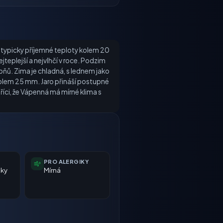
í typicky příjemné teploty kolem 20
teplejší a nejvlhčí v roce. Podzim
pňů. Zima je chladná, s lednem jako
 kolem 25 mm. Jaro přináší postupné
říci, že Vápenná má mírné klima s
PRO ALERGIKY
nky
Mírná