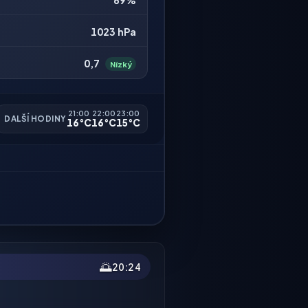
69%
1023 hPa
0,7
Nízký
21:00
22:00
23:00
DALŠÍ HODINY
16°C
16°C
15°C
🌅
20:24