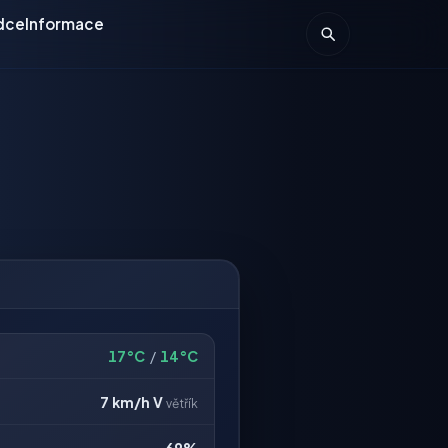
dce
Informace
17°C
/
14°C
7 km/h
V
větřík