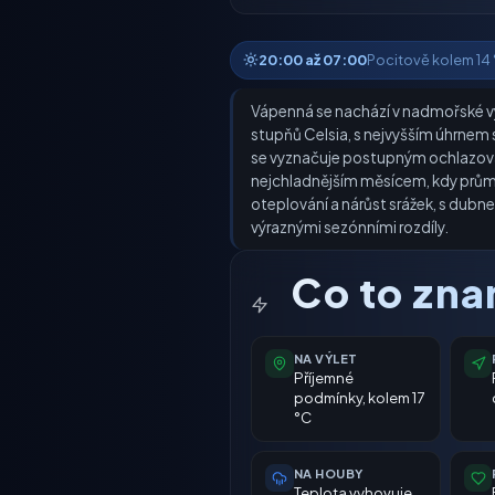
20:00 až 07:00
Pocitově kolem 14 °
Vápenná se nachází v nadmořské výšc
stupňů Celsia, s nejvyšším úhrnem 
se vyznačuje postupným ochlazování
nejchladnějším měsícem, kdy průměr
oteplování a nárůst srážek, s dubne
výraznými sezónními rozdíly.
Co to zn
NA VÝLET
Příjemné
podmínky, kolem 17
°C
NA HOUBY
Teplota vyhovuje,