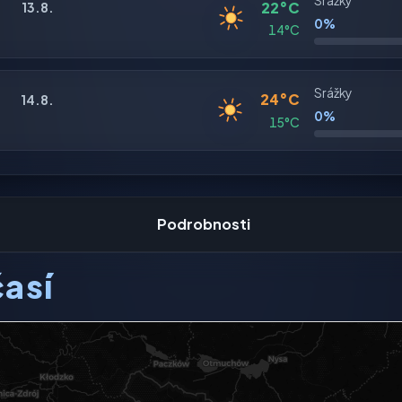
Srážky
22°C
13.8.
0%
14°C
Srážky
24°C
14.8.
0%
15°C
Podrobnosti
así