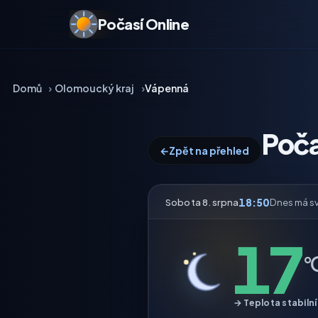
Počasí Online
Domů
Olomoucký kraj
Vápenná
Poča
←
Zpět na přehled
18:50
Sobota 8. srpna
Dnes má s
17
°
→ Teplota stabilní