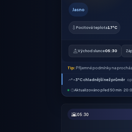
Jasno
Pocitová teplota
17°C
Východ slunce
05:30
Záp
Tip:
Příjemné podmínky na procház
-3°C chladnější než průměr
op
Aktualizováno před 50 min ·
20:
🌇
05:30