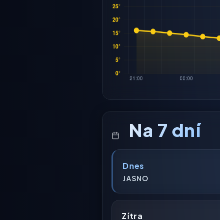
Na 7 dní
Dnes
JASNO
Zítra