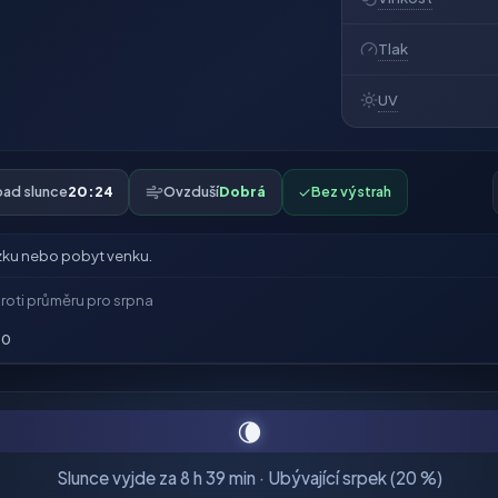
Tlak
UV
ad slunce
20:24
Ovzduší
Dobrá
✓
Bez výstrah
ku nebo pobyt venku.
roti průměru pro srpna
00
🌘
Slunce vyjde za 8 h 39 min · Ubývající srpek (20 %)