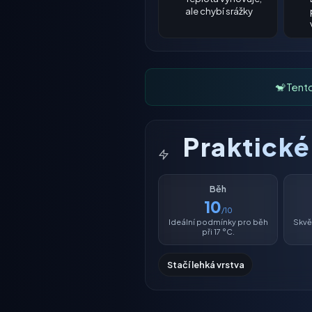
ale chybí srážky
🐒 Tent
Praktick
Běh
10
/10
Ideální podmínky pro běh
Skvěl
při 17 °C.
Stačí lehká vrstva