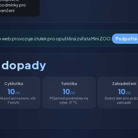
podmínky pro
venčení
o web provozuje útulek pro opuštěná zvířata Mini ZOO.
Podpořte
é dopady
Cyklistika
Turistika
Zahradničení
10
10
10
/10
/10
/10
é počasí na kolo, vítr
Příjemné podmínky na
Dobrý den pro prác
7 km/h.
výlet, 17 °C.
zahradě.