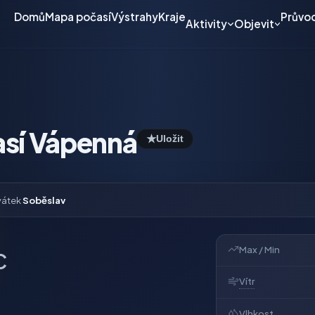
Domů
Mapa počasí
Výstrahy
Kraje
Průvo
Aktivity
Objevit
sí Vápenná
★
Uložit
vátek
Soběslav
Max / Min
C
Vítr
Vlhkost