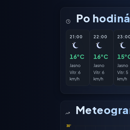
Po hodin
21:00
22:00
23:0
16°C
16°C
15°
Jasno
Jasno
Jasno
Vítr:
6
Vítr:
6
Vítr:
5
km/h
km/h
km/h
Meteogr