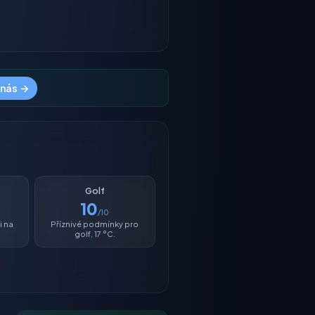
 nás →
Golf
10
/10
i na
Příznivé podmínky pro
golf, 17 °C.