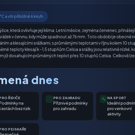
C a vítr přibližně 6 km/h.
e, která ovlivňuje její klima. Letní měsíce, zejména červenec, přinášej
srážek v červnu, kdy může spadnout až 76 mm. Toto období je obecně nej
m a klesajícími srážkami, s průměrnými teplotami v říjnu kolem 10 stu
né teploty klesají k -1,5 stupňům Celsia a srážky jsou relativně nízké,
m již dosahujícím průměrných teplot přes 10 stupňů Celsia. Celkově lze 
amená dnes
PRO ŘIDIČE
PRO ZAHRADU
NA SPORT
Podmínky na
Příznivé podmínky
Ideální podmí
cestách bez rizik
pro zahradu
pro venkovní
aktivity
PRO PEJSKAŘE
Bezpečné