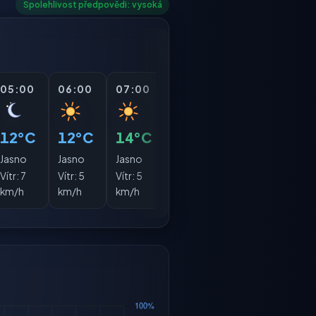
Spolehlivost předpovědi: vysoká
05:00
06:00
07:00
08:00
09:00
10:0
12°C
12°C
14°C
18°C
20°C
21°
Jasno
Jasno
Jasno
Jasno
Jasno
Jasn
Vítr:
7
Vítr:
5
Vítr:
5
Vítr:
4
Vítr:
4
Vítr:
km/h
km/h
km/h
km/h
km/h
km/h