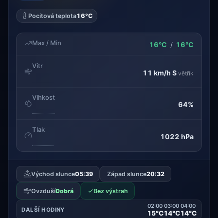
Pocitová teplota
16°C
Max / Min
16°C
/
16°C
Vítr
11 km/h
S
větřík
Vlhkost
64%
Tlak
1022 hPa
Východ slunce
05:39
Západ slunce
20:32
✓
Ovzduší
Dobrá
Bez výstrah
02:00
03:00
04:00
DALŠÍ HODINY
15°C
14°C
14°C