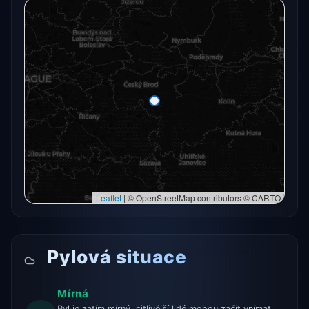
Radarový snímek momentálně není dostupný.
Otevřít v plné mapě
Otevřít v plné mapě →
Zkusit znovu
Leaflet
|
© OpenStreetMap contributors © CARTO
Pylová situace
Mírná
Pyl je zatím mírný, citlivější lidé mohou začít vnímat