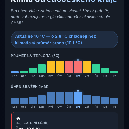
Pro obec Vitice zatím nemáme vlastní 30letý průměr,
proto zobrazujeme regionální normál z okolních stanic
ČHMÚ.
Aktuálně 16 °C — o 2.8 °C chladněji než
klimatický průměr srpna (19.1 °C).
PRŮMĚRNÁ TEPLOTA (°C)
Led
Úno
Bře
Dub
Kvě
Čvn
Čvc
Srp
Zář
Říj
Lis
Pro
ÚHRN SRÁŽEK (MM)
Led
Úno
Bře
Dub
Kvě
Čvn
Čvc
Srp
Zář
Říj
Lis
Pro
🔥
NEJTEPLEJŠÍ MĚSÍC
Čvc · 19.6 °C