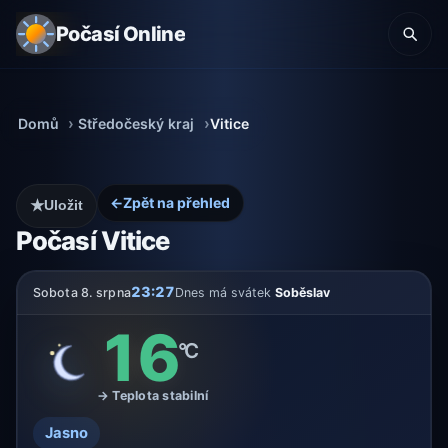
Počasí Online
Domů
Středočeský kraj
Vitice
←
Zpět na přehled
★
Uložit
Počasí Vitice
23:27
Sobota 8. srpna
Dnes má svátek
Soběslav
16
°C
→ Teplota stabilní
Jasno