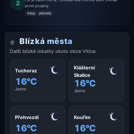
2
první projevy.
trávy
plevele
Blízká města
Další blízké lokality okolo obce Vitice.
Klášterní
Tuchoraz
Skalice
16°C
16°C
Jasno
Jasno
Přehvozdí
Kouřim
16°C
16°C