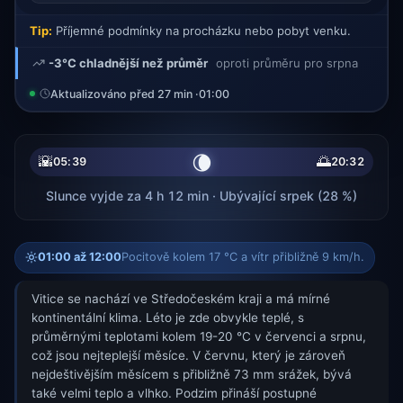
Tip:
Příjemné podmínky na procházku nebo pobyt venku.
-3°C chladnější než průměr
oproti průměru pro srpna
Aktualizováno před 27 min ·
01:00
🌘
🌇
🌅
05:39
20:32
Slunce vyjde za 4 h 12 min · Ubývající srpek (28 %)
01:00 až 12:00
Pocitově kolem 17 °C a vítr přibližně 9 km/h.
Vitice se nachází ve Středočeském kraji a má mírné
kontinentální klima. Léto je zde obvykle teplé, s
průměrnými teplotami kolem 19-20 °C v červenci a srpnu,
což jsou nejteplejší měsíce. V červnu, který je zároveň
nejdeštivějším měsícem s přibližně 73 mm srážek, bývá
také velmi teplo a vlhko. Podzim přináší postupné