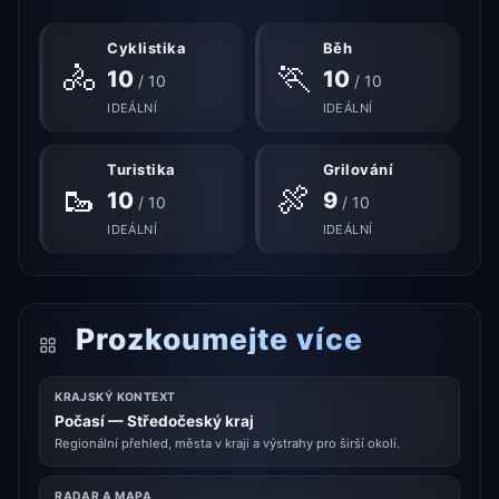
Cyklistika
Běh
🚴
🏃
10
10
/ 10
/ 10
IDEÁLNÍ
IDEÁLNÍ
Turistika
Grilování
🥾
🍖
10
9
/ 10
/ 10
IDEÁLNÍ
IDEÁLNÍ
Prozkoumejte více
KRAJSKÝ KONTEXT
Počasí — Středočeský kraj
Regionální přehled, města v kraji a výstrahy pro širší okolí.
RADAR A MAPA