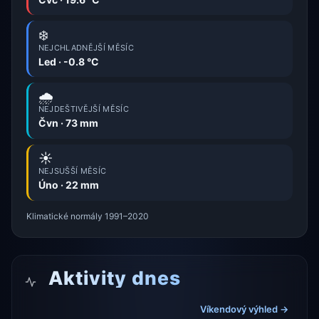
❄️
NEJCHLADNĚJŠÍ MĚSÍC
Led · -0.8 °C
🌧️
NEJDEŠTIVĚJŠÍ MĚSÍC
Čvn · 73 mm
☀️
NEJSUŠŠÍ MĚSÍC
Úno · 22 mm
Klimatické normály 1991–2020
Aktivity dnes
Víkendový výhled →