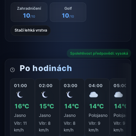
Zahradničení
Golf
10
10
/10
/10
Stačí lehká vrstva
Spolehlivost předpovědi: vysoká
Po hodinách
01:00
02:00
03:00
04:00
05:00
16°C
15°C
14°C
14°C
14°C
Jasno
Jasno
Jasno
Polojasno
Polojasno
Vítr:
11
Vítr:
8
Vítr:
8
Vítr:
9
Vítr:
9
km/h
km/h
km/h
km/h
km/h