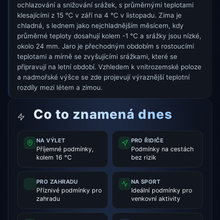
ochlazování a snižování srážek, s průměrnými teplotami
klesajícími z 15 °C v září na 4 °C v listopadu. Zima je
chladná, s lednem jako nejchladnějším měsícem, kdy
průměrné teploty dosahují kolem -1 °C a srážky jsou nízké,
okolo 24 mm. Jaro je přechodným obdobím s rostoucími
teplotami a mírně se zvyšujícími srážkami, které se
připravují na letní období. Vzhledem k vnitrozemské poloze
a nadmořské výšce se zde projevují výraznější teplotní
rozdíly mezi létem a zimou.
Co to znamená dnes
NA VÝLET
PRO ŘIDIČE
Příjemné podmínky,
Podmínky na cestách
kolem 16 °C
bez rizik
PRO ZAHRADU
NA SPORT
Příznivé podmínky pro
Ideální podmínky pro
zahradu
venkovní aktivity