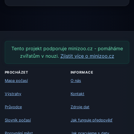
Tento projekt podporuje minizoo.cz - pomáháme
zvířatům v nouzi.
Zjistit více o minizoo.cz
PROCHÁZET
INFORMACE
Mapa počasí
O nás
Výstrahy
Kontakt
Průvodce
Zdroje dat
Slovník počasí
Jak funguje předpověď
Porovnání měst
Jak pracujeme s daty