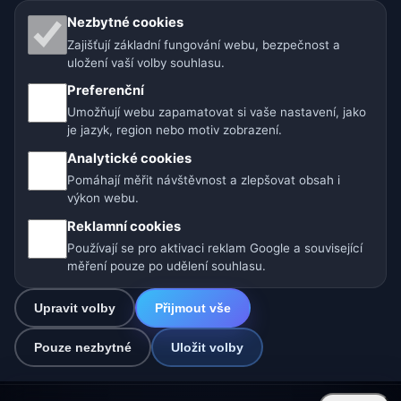
Naše weby o počasí:
Nezbytné cookies
Zajišťují základní fungování webu, bezpečnost a
🇨🇿 Česko
🇭🇷 Chorvatsko
🇧🇬 Bulharsko
uložení vaší volby souhlasu.
Preferenční
🇩🇪🇦🇹🇨🇭 Německo / Rakousko / Švýcarsko
Umožňují webu zapamatovat si vaše nastavení, jako
je jazyk, region nebo motiv zobrazení.
🌎 Latinská Amerika a Španělsko
Analytické cookies
🇮🇳 Jižní a jihovýchodní Asie
🌍 Mezinárodní síť počasí
Pomáhají měřit návštěvnost a zlepšovat obsah i
výkon webu.
Provozovatel: Spolek Minizoo.cz z.s. | IČO: 21135550 |
Reklamní cookies
info@pocasi.online
Používají se pro aktivaci reklam Google a související
© 2026 Počasí Online · Meteorologická data: MET Norway · Open-
měření pouze po udělení souhlasu.
Meteo. Výstrahy počasí: ČHMÚ.
Upravit volby
Přijmout vše
0
Pouze nezbytné
Uložit volby
☁️