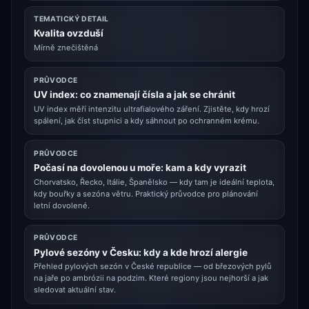
TEMATICKÝ DETAIL
Kvalita ovzduší
Mírně znečištěná
PRŮVODCE
UV index: co znamenají čísla a jak se chránit
UV index měří intenzitu ultrafialového záření. Zjistěte, kdy hrozí
spálení, jak číst stupnici a kdy sáhnout po ochranném krému.
PRŮVODCE
Počasí na dovolenou u moře: kam a kdy vyrazit
Chorvatsko, Řecko, Itálie, Španělsko — kdy tam je ideální teplota,
kdy bouřky a sezóna větru. Praktický průvodce pro plánování
letní dovolené.
PRŮVODCE
Pylové sezóny v Česku: kdy a kde hrozí alergie
Přehled pylových sezón v České republice — od březových pylů
na jaře po ambrózii na podzim. Které regiony jsou nejhorší a jak
sledovat aktuální stav.