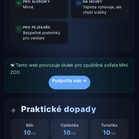
PRO ALERGIKY
NA HOUBY
Mírná
Teplota vyhovuje, ale
chybí srážky
PRO PEJSKAŘE
Bezpečné podmínky
pro venčení
🐒 Tento web provozuje útulek pro opuštěná zvířata Mini
ZOO.
Podpořte nás →
Praktické dopady
Běh
Cyklistika
Turistika
10
10
10
/10
/10
/10