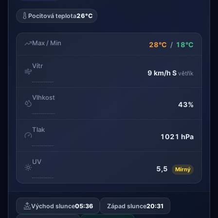
Pocitová teplota
26°C
Max / Min
28°C
/
18°C
Vítr
9 km/h
S
větřík
Vlhkost
43%
Tlak
1021 hPa
UV
5,5
Mírný
Východ slunce
05:36
Západ slunce
20:31