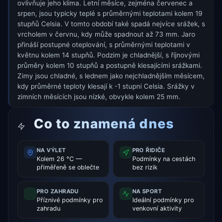
ovlivňuje jeho klima. Letní měsíce, zejména červenec a
srpen, jsou typicky teplé s průměrnými teplotami kolem 19
stupňů Celsia. V tomto období také spadá nejvíce srážek, s
vrcholem v červnu, kdy může spadnout až 73 mm. Jaro
přináší postupné oteplování, s průměrnými teplotami v
květnu kolem 14 stupňů. Podzim je chladnější, s říjnovými
průměry kolem 10 stupňů a postupně klesajícími srážkami.
Zimy jsou chladné, s lednem jako nejchladnějším měsícem,
kdy průměrné teploty klesají k -1 stupni Celsia. Srážky v
zimních měsících jsou nízké, obvykle kolem 25 mm.
Co to znamená dnes
NA VÝLET
PRO ŘIDIČE
Kolem 26 °C —
Podmínky na cestách
přiměřeně se oblečte
bez rizik
PRO ZAHRADU
NA SPORT
Příznivé podmínky pro
Ideální podmínky pro
zahradu
venkovní aktivity