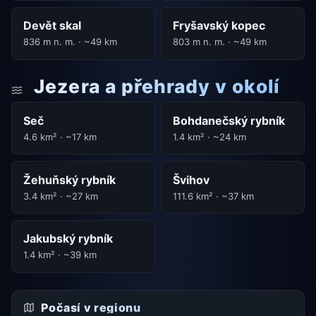
Devět skal
Fryšavský kopec
836 m n. m. · ~49 km
803 m n. m. · ~49 km
Jezera a přehrady v okolí
Seč
Bohdanečský rybník
4.6 km² · ~17 km
1.4 km² · ~24 km
Žehuňský rybník
Švihov
3.4 km² · ~27 km
111.6 km² · ~37 km
Jakubský rybník
1.4 km² · ~39 km
Počasí v regionu