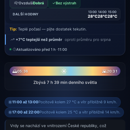
✓
Ovzduší
Dobrá
Bez výstrah
13:00
14:00
15:00
DALŠÍ HODINY
28°C
28°C
28°C
Tip:
Teplé počasí — pijte dostatek tekutin.
+7°C teplejší než průměr
oproti průměru pro srpna
Aktualizováno před 1 h ·
11:00
☀
🌅
🌇
05:36
20:31
Zbývá 7 h 39 min denního světla
11:00 až 13:00
Pocitově kolem 27 °C a vítr přibližně 9 km/h.
17:00 až 22:00
Pocitově kolem 25 °C a vítr přibližně 14 km/h.
Vrdy se nachází ve vnitrozemí České republiky, což