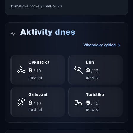
Klimatické normály 1991–2020
Aktivity dnes
Víkendový výhled →
Cyklistika
Běh
🚴
🏃
9
9
/ 10
/ 10
IDEÁLNÍ
IDEÁLNÍ
Grilování
Turistika
🍖
🥾
9
9
/ 10
/ 10
IDEÁLNÍ
IDEÁLNÍ