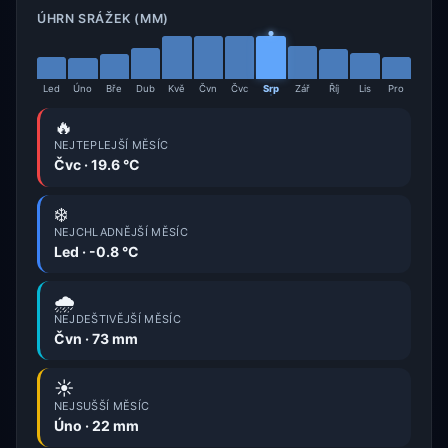
ÚHRN SRÁŽEK (MM)
Led
Úno
Bře
Dub
Kvě
Čvn
Čvc
Srp
Zář
Říj
Lis
Pro
🔥
NEJTEPLEJŠÍ MĚSÍC
Čvc · 19.6 °C
❄️
NEJCHLADNĚJŠÍ MĚSÍC
Led · -0.8 °C
🌧️
NEJDEŠTIVĚJŠÍ MĚSÍC
Čvn · 73 mm
☀️
NEJSUŠŠÍ MĚSÍC
Úno · 22 mm