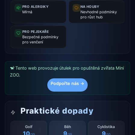
PRO ALERGIKY
NA HOUBY
Mírná
Nevhodné podmínky
pro růst hub
PRO PEJSKAŘE
Bezpečné podmínky
pro venčení
🐒 Tento web provozuje útulek pro opuštěná zvířata Mini
ZOO.
Podpořte nás →
Praktické dopady
Golf
Běh
Cyklistika
10
9
9
/10
/10
/10