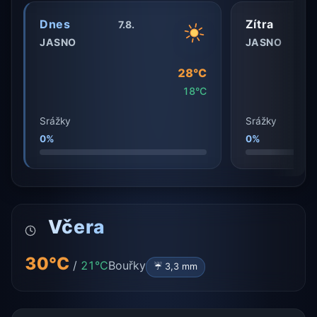
Dnes
Zítra
7.8.
JASNO
JASNO
28°C
18°C
Srážky
Srážky
0%
0%
Včera
30°C
/
21°C
Bouřky
☔ 3,3 mm