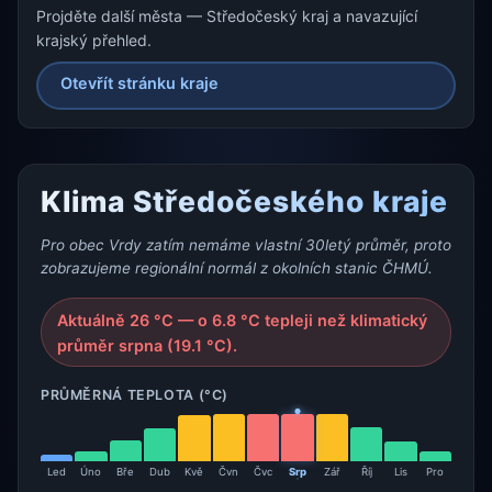
Projděte další města — Středočeský kraj a navazující
krajský přehled.
Otevřít stránku kraje
Klima Středočeského kraje
Pro obec Vrdy zatím nemáme vlastní 30letý průměr, proto
zobrazujeme regionální normál z okolních stanic ČHMÚ.
Aktuálně 26 °C — o 6.8 °C tepleji než klimatický
průměr srpna (19.1 °C).
PRŮMĚRNÁ TEPLOTA (°C)
Led
Úno
Bře
Dub
Kvě
Čvn
Čvc
Srp
Zář
Říj
Lis
Pro