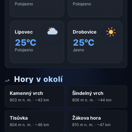
Polojasno
Polojasno
Lipovec
Drobovice
25°C
25°C
Polojasno
Jasno
Hory v okolí
Kamenný vrch
Šindelný vrch
803 m n. m. · ~43 km
806 m n. m. · ~44 km
Tisůvka
Žákova hora
804 m n. m. · ~46 km
810 m n. m. · ~47 km