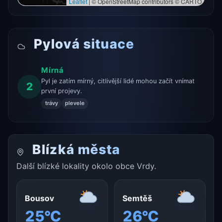
Leaflet
|
© OpenStreetMap contributors © CARTO
Pylová situace
Mírná
Pyl je zatím mírný, citlivější lidé mohou začít vnímat
2
první projevy.
trávy
plevele
Blízká města
Další blízké lokality okolo obce Vrdy.
Bousov
Semtěš
25°C
26°C