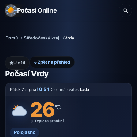
Počasí Online
Domů
Středočeský kraj
Vrdy
←
Zpět na přehled
★
Uložit
Počasí Vrdy
10:51
Pátek 7. srpna
Dnes má svátek
Lada
26
°C
→ Teplota stabilní
Polojasno