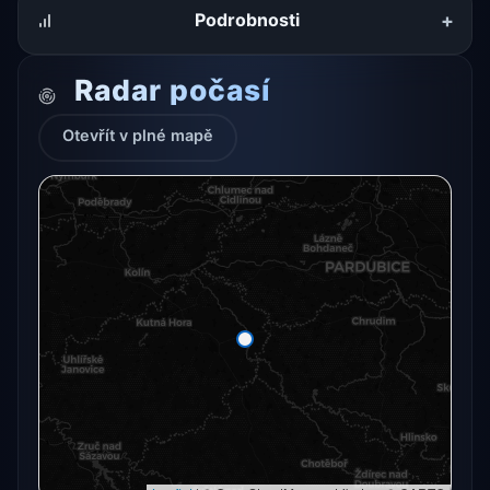
+
Podrobnosti
Radar počasí
Otevřít v plné mapě
Radarový snímek momentálně není dostupný.
Otevřít v plné mapě
Otevřít v plné mapě →
Zkusit znovu