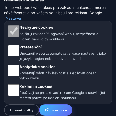
Tento web používá cookies pro základní funkčnost, měření
Nastavení
návštěvnosti a po vašem souhlasu i pro reklamu Google.
Nastavení
Naše weby o počasí:
Nezbytné cookies
Zajišťují základní fungování webu, bezpečnost a
🇨🇿 Česko
🇭🇷 Chorvatsko
🇧🇬 Bulharsko
uložení vaší volby souhlasu.
Preferenční
🇩🇪🇦🇹🇨🇭 Německo / Rakousko / Švýcarsko
Umožňují webu zapamatovat si vaše nastavení, jako
je jazyk, region nebo motiv zobrazení.
🌎 Latinská Amerika a Španělsko
Analytické cookies
🇮🇳 Jižní a jihovýchodní Asie
🌍 Mezinárodní síť počasí
Pomáhají měřit návštěvnost a zlepšovat obsah i
výkon webu.
Provozovatel: Spolek Minizoo.cz z.s. | IČO: 21135550 |
Reklamní cookies
info@pocasi.online
Používají se pro aktivaci reklam Google a související
© 2026 Počasí Online · Meteorologická data: MET Norway · Open-
měření pouze po udělení souhlasu.
Meteo. Výstrahy počasí: ČHMÚ.
Upravit volby
Přijmout vše