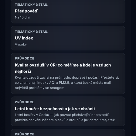
TEMATICKÝ DETAIL
Předpověď
Na 10 dní
TEMATICKÝ DETAIL
UV index
Vysoký
PRŮVODCE
Kvalita ovzduší v ČR: co měříme a kde je vzduch
nejhorší
Kvalita ovzduší závisí na průmyslu, dopravě i počasí. Přečtěte si,
co znamenají indexy AQI a PM2.5, a která česká města mají
největší problémy se smogem.
PRŮVODCE
Letní bouře: bezpečnost a jak se chránit
Letní bouřky v Česku — jak poznat přicházející nebezpečí,
pravidla chování během blesků a kroupí, a jak chránit majetek.
PRŮVODCE