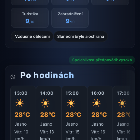
Turistika
Zahradničení
9
9
/10
/10
Vzdušné oblečení
Sluneční brýle a ochrana
Spolehlivost předpovědi: vysoká
Po hodinách
13:00
14:00
15:00
16:00
17:00
28°C
28°C
28°C
28°C
28°C
Jasno
Jasno
Jasno
Jasno
Jasno
Vítr:
10
Vítr:
13
Vítr:
15
Vítr:
16
Vítr:
16
km/h
km/h
km/h
km/h
km/h