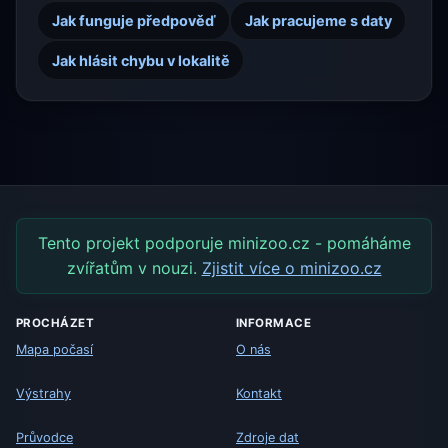
Jak funguje předpověď
Jak pracujeme s daty
Jak hlásit chybu v lokalitě
Tento projekt podporuje minizoo.cz - pomáháme
zvířatům v nouzi.
Zjistit více o minizoo.cz
PROCHÁZET
INFORMACE
Mapa počasí
O nás
Výstrahy
Kontakt
Průvodce
Zdroje dat