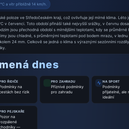
C a vítr přibližně 14 km/h.
ké poloze ve Středočeském kraji, což ovlivňuje její mírné klima. Léto j
C v červenci. Toto období přináší také nejvyšší srážky, v červnu dos
podzim jsou přechodná období s mírnějšími teplotami, kdy se průměrné 
Zimy jsou chladné, s průměrnými teplotami pod bodem mrazu, v lednu 
 kolem 24 mm. Celkově se jedná o klima s výraznými sezónními rozdíly
iky.
amená dnes
PRO ŘIDIČE
PRO ZAHRADU
NA SPORT
Podmínky na
Příznivé podmínky
Podmínky
cestách bez rizik
pro zahradu
přijatelné, ale
ideální
PRO PEJSKAŘE
Pozor na
rozpálené
chodníky —