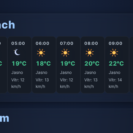
ách
0
05:00
06:00
07:00
08:00
09:00
C
19°C
18°C
19°C
20°C
22°C
Jasno
Jasno
Jasno
Jasno
Jasno
2
Vítr:
12
Vítr:
13
Vítr:
12
Vítr:
13
Vítr:
14
km/h
km/h
km/h
km/h
km/h
am