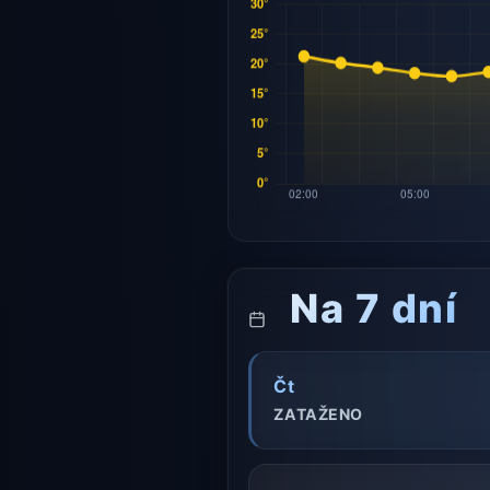
Na 7 dní
Čt
ZATAŽENO