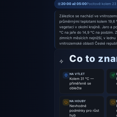
20:00 až 05:00
Pocitově kolem 23 °
Zálezlice se nachází ve vnitrozems
průměrnými teplotami kolem 19,6 °
vegetaci v okolní krajině. Jaro a 
°C na jaře do 14,9 °C na podzim. 
zimních měsících nejnižší, v lednu
vnitrozemské oblasti České republ
Co to zn
NA VÝLET
Kolem 31 °C —
přiměřeně se
oblečte
NA HOUBY
Nevhodné
podmínky pro růst
hub