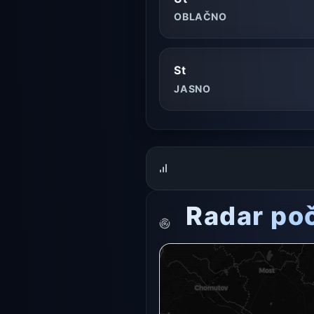
OBLAČNO
St
JASNO
Radar po
Radarový snímek momentálně n