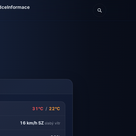
dce
Informace
31°C
/
22°C
16 km/h
SZ
slabý vítr