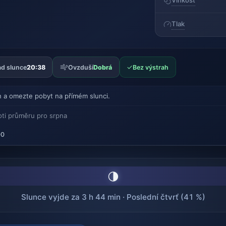
Vlhkost
Tlak
✓
d slunce
20:38
Ovzduší
Dobrá
Bez výstrah
n a omezte pobyt na přímém slunci.
oti průměru pro srpna
00
🌗
Slunce vyjde za 3 h 44 min · Poslední čtvrť (41 %)