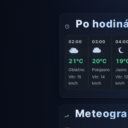
Po hodin
02:00
03:00
04:0
21°C
20°C
19°
Oblačno
Polojasno
Jasno
Vítr:
15
Vítr:
14
Vítr:
1
km/h
km/h
km/h
Meteogr