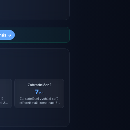
nás →
Zahradničení
7
/10
píš
Zahradničení vychází spíš
ci 31
středně kvůli kombinaci 31
.
°C a vlhkosti 36 %.