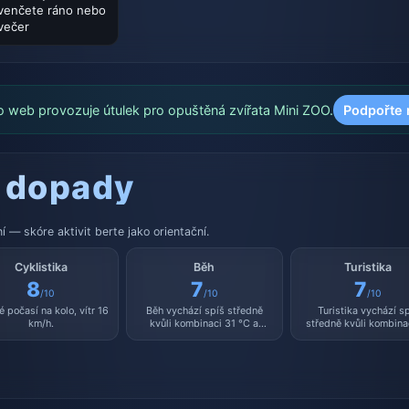
venčete ráno nebo
večer
o web provozuje útulek pro opuštěná zvířata Mini ZOO.
Podpořte 
 dopady
 — skóre aktivit berte jako orientační.
Cyklistika
Běh
Turistika
8
7
7
/10
/10
/10
é počasí na kolo, vítr 16
Běh vychází spíš středně
Turistika vychází s
km/h.
kvůli kombinaci 31 °C a
středně kvůli kombina
vlhkosti 36 %.
°C a vlhkosti 36 %