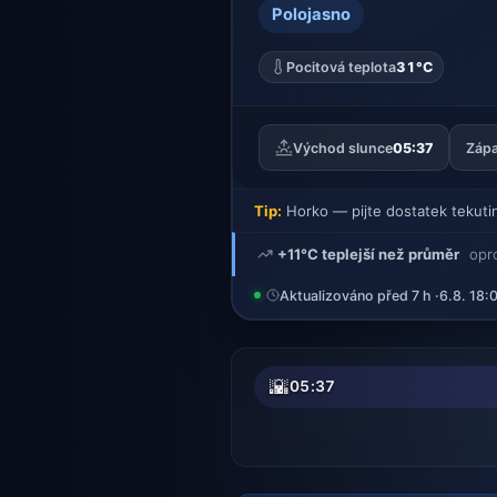
Polojasno
Pocitová teplota
31°C
Východ slunce
05:37
Zápa
Tip:
Horko — pijte dostatek tekuti
+11°C teplejší než průměr
opr
Aktualizováno před 7 h ·
6.8. 18:
🌇
05:37