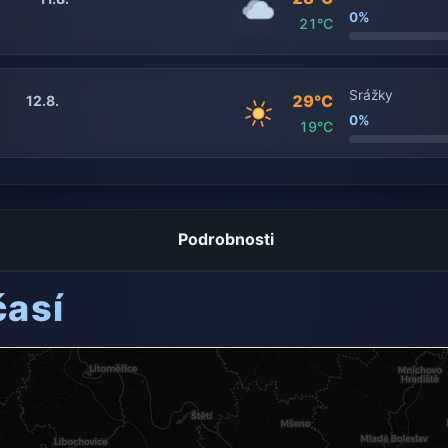
0%
21°C
Srážky
29°C
12.8.
0%
19°C
Podrobnosti
časí
ení dostupný.