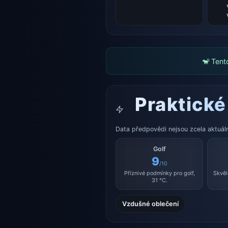
🐒 Tent
Praktické
Data předpovědi nejsou zcela aktuální
Golf
9
/10
Příznivé podmínky pro golf,
Skvěl
31 °C.
Vzdušné oblečení