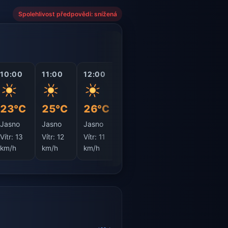
Spolehlivost předpovědi: snížená
10:00
11:00
12:00
13:00
14:00
15:0
23°C
25°C
26°C
27°C
27°C
27°
Jasno
Jasno
Jasno
Jasno
Jasno
Jasn
Vítr:
13
Vítr:
12
Vítr:
11
Vítr:
12
Vítr:
14
Vítr:
1
km/h
km/h
km/h
km/h
km/h
km/h