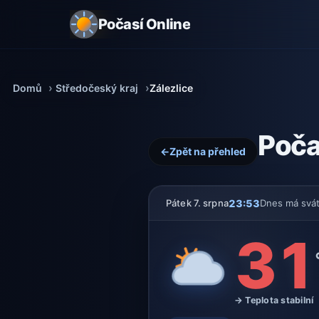
Počasí Online
Domů
Středočeský kraj
Zálezlice
Poča
←
Zpět na přehled
23:53
Pátek 7. srpna
Dnes má svá
31
→ Teplota stabilní