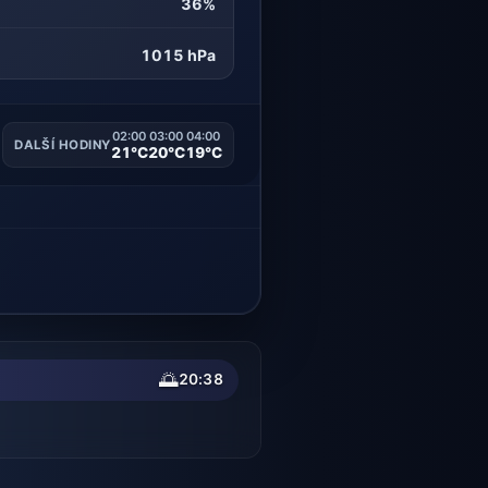
36%
1015 hPa
02:00
03:00
04:00
DALŠÍ HODINY
21°C
20°C
19°C
🌅
20:38