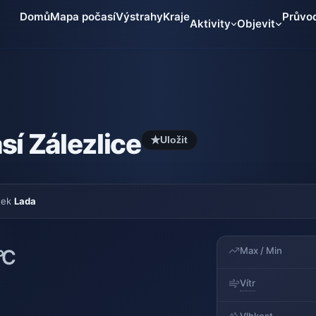
Domů
Mapa počasí
Výstrahy
Kraje
Průvo
Aktivity
Objevit
sí Zálezlice
★
Uložit
tek
Lada
Max / Min
°C
Vítr