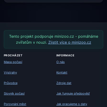
Tento projekt podporuje minizoo.cz - pomáháme
zvířatům v nouzi.
Zjistit více o minizoo.cz
PROCHÁZET
INFORMACE
Mapa počasí
O nás
Výstrahy
Kontakt
Průvodce
Zdroje dat
Slovník počasí
Jak funguje předpověď
Porovnání měst
Jak pracujeme s daty