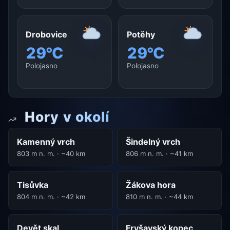
Drobovice
Potěhy
29°C
29°C
Polojasno
Polojasno
Hory v okolí
Kamenný vrch
Šindelný vrch
803 m n. m. · ~40 km
806 m n. m. · ~41 km
Tisůvka
Žákova hora
804 m n. m. · ~42 km
810 m n. m. · ~44 km
Devět skal
Fryšavský kopec