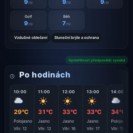
9
9
9
/10
/10
/10
Golf
Běh
9
7
/10
/10
Vzdušné oblečení
Sluneční brýle a ochrana
Spolehlivost předpovědi: vysoká
Po hodinách
10:00
11:00
12:00
13:00
14:00
29°C
31°C
33°C
33°C
34°C
Polojasno
Jasno
Jasno
Jasno
Polojasno
Vítr:
12
Vítr:
12
Vítr:
16
Vítr:
17
Vítr:
17