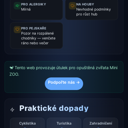
PRO ALERGIKY
NA HOUBY
Mírná
Nevhodné podmínky
pro růst hub
PRO PEJSKAŘE
Pozor na rozpálené
chodníky — venčete
ráno nebo večer
🐒 Tento web provozuje útulek pro opuštěná zvířata Mini
ZOO.
Podpořte nás →
Praktické dopady
Cyklistika
Turistika
Zahradničení