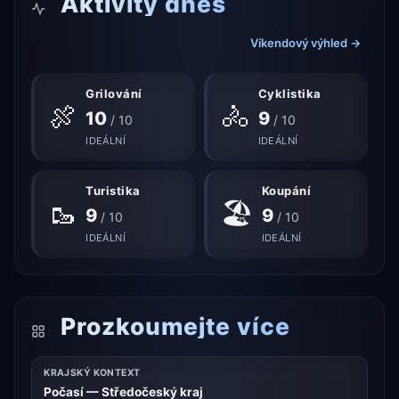
Aktivity dnes
Víkendový výhled →
Grilování
Cyklistika
🍖
🚴
10
9
/ 10
/ 10
IDEÁLNÍ
IDEÁLNÍ
Turistika
Koupání
🥾
🏖
9
9
/ 10
/ 10
IDEÁLNÍ
IDEÁLNÍ
Prozkoumejte více
KRAJSKÝ KONTEXT
Počasí — Středočeský kraj