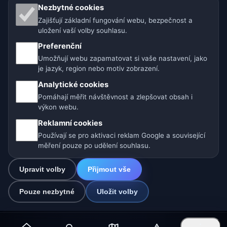
Naše weby o počasí:
Nezbytné cookies
Zajišťují základní fungování webu, bezpečnost a
🇨🇿 Česko
🇭🇷 Chorvatsko
🇧🇬 Bulharsko
uložení vaší volby souhlasu.
Preferenční
🇩🇪🇦🇹🇨🇭 Německo / Rakousko / Švýcarsko
Umožňují webu zapamatovat si vaše nastavení, jako
je jazyk, region nebo motiv zobrazení.
🌎 Latinská Amerika a Španělsko
Analytické cookies
🇮🇳 Jižní a jihovýchodní Asie
🌍 Mezinárodní síť počasí
Pomáhají měřit návštěvnost a zlepšovat obsah i
výkon webu.
Provozovatel: Spolek Minizoo.cz z.s. | IČO: 21135550 |
Reklamní cookies
info@pocasi.online
Používají se pro aktivaci reklam Google a související
© 2026 Počasí Online · Meteorologická data: MET Norway · Open-
měření pouze po udělení souhlasu.
Meteo. Výstrahy počasí: ČHMÚ.
Upravit volby
Přijmout vše
0
Pouze nezbytné
Uložit volby
☁️