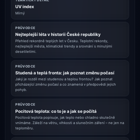
TEMATICKÝ DETAIL
UV index
Mírný
PRŮVODCE
Nejteplejší léta v historii České republiky
Přehled rekordně teplých let v Česku. Teplotní rekordy,
nejteplejší města, klimatické trendy a srovnání s minulými
desetiletími.
PRŮVODCE
Studená a teplá fronta: jak poznat změnu počasí
Jaký je rozdíl mezi studenou a teplou frontou? Jak poznat
přicházející změnu počasí a co znamená v předpovědi jejich
pohyb.
PRŮVODCE
Pocitová teplota: co to je a jak se počítá
Pocitová teplota popisuje, jak teplo nebo chladno skutečně
vnímáme. Záleží na větru, vlhkosti a slunečním záření – ne jen na
teploměru.