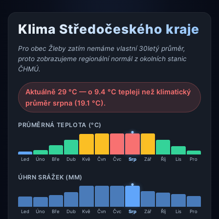
Klima Středočeského kraje
Pro obec Žleby zatím nemáme vlastní 30letý průměr,
proto zobrazujeme regionální normál z okolních stanic
ČHMÚ.
Aktuálně 29 °C — o 9.4 °C tepleji než klimatický
průměr srpna (19.1 °C).
PRŮMĚRNÁ TEPLOTA (°C)
Led
Úno
Bře
Dub
Kvě
Čvn
Čvc
Srp
Zář
Říj
Lis
Pro
ÚHRN SRÁŽEK (MM)
Led
Úno
Bře
Dub
Kvě
Čvn
Čvc
Srp
Zář
Říj
Lis
Pro