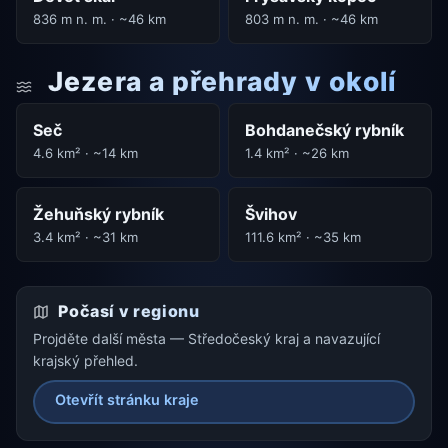
836 m n. m. · ~46 km
803 m n. m. · ~46 km
Jezera a přehrady v okolí
Seč
Bohdanečský rybník
4.6 km² · ~14 km
1.4 km² · ~26 km
Žehuňský rybník
Švihov
3.4 km² · ~31 km
111.6 km² · ~35 km
Počasí v regionu
Projděte další města — Středočeský kraj a navazující
krajský přehled.
Otevřít stránku kraje