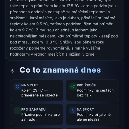
také teplo, s průměrem kolem 17,5 °C. Jaro a podzim jsou
přechodná období s postupně se měnícími teplotami a
srážkami. Jarní měsíce, jako je duben, přinášejí průměrné
teploty kolem 9,5 °C, zatímco podzimní říjen má průměr
kolem 9,7 °C. Zimy jsou chladné, s lednem jako
nejchladnějším měsícem, kdy průměrné teploty klesají pod
bod mrazu, kolem -0,8 °C. Srážky jsou během roku
rozloženy poměrně rovnoměrně, s mírně vyššími
hodnotami v letních měsících a nižšími v zimě.
Co to znamená dnes
NA VÝLET
PRO ŘIDIČE
Kolem 29 °C —
Podmínky na cestách
přiměřeně se oblečte
bez rizik
PRO ZAHRADU
NA SPORT
Příznivé podmínky pro
Podmínky přijatelné,
zahradu
ale ne ideální