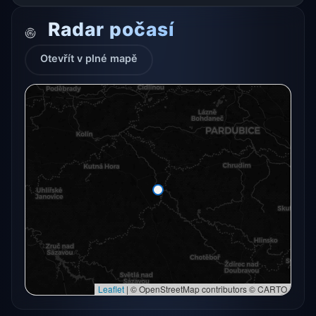
Radar počasí
Otevřít v plné mapě
Radarový snímek momentálně není dostupný.
Otevřít v plné mapě
Otevřít v plné mapě →
Zkusit znovu
Leaflet
|
© OpenStreetMap contributors © CARTO