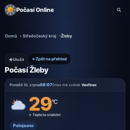
Počasí Online
Domů
Středočeský kraj
Žleby
←
Zpět na přehled
★
Uložit
Počasí Žleby
08:07
Pondělí 10. srpna
Dnes má svátek
Vavřinec
29
°C
→ Teplota stabilní
Polojasno