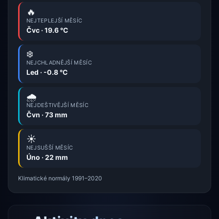
🔥
NEJTEPLEJŠÍ MĚSÍC
Čvc · 19.6 °C
❄️
NEJCHLADNĚJŠÍ MĚSÍC
Led · -0.8 °C
🌧️
NEJDEŠTIVĚJŠÍ MĚSÍC
Čvn · 73 mm
☀️
NEJSUŠŠÍ MĚSÍC
Úno · 22 mm
Klimatické normály 1991–2020