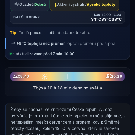
🌡️
Ovzduší
Dobrá
Aktivní výstraha
Vysoké teploty
11:00
12:00
13:00
DALŠÍ HODINY
31°C
33°C
33°C
Tip:
Teplé počasí — pijte dostatek tekutin.
+9°C teplejší než průměr
oproti průměru pro srpna
Aktualizováno před 7 min ·
10:00
☀
🌅
🌇
05:40
20:26
Zbývá 10 h 18 min denního světla
Žleby se nachází ve vnitrozemí České republiky, což
ovlivňuje jeho klima. Léto je zde typicky mírné a příjemné, s
nejteplejšími měsíci červencem a srpnem, kdy průměrné
teploty dosahují kolem 19 °C. V červnu, který je zároveň
nejdeštivějším měsícem s přibližně 73 mm srážek, bývá