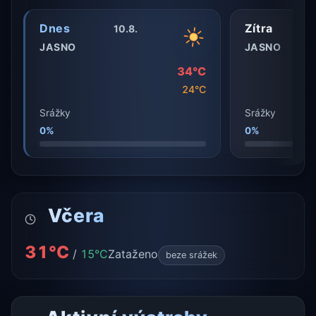
Dnes
Zítra
10.8.
JASNO
JASNO
34°C
24°C
Srážky
Srážky
0%
0%
Včera
31°C
/
15°C
Zataženo
beze srážek