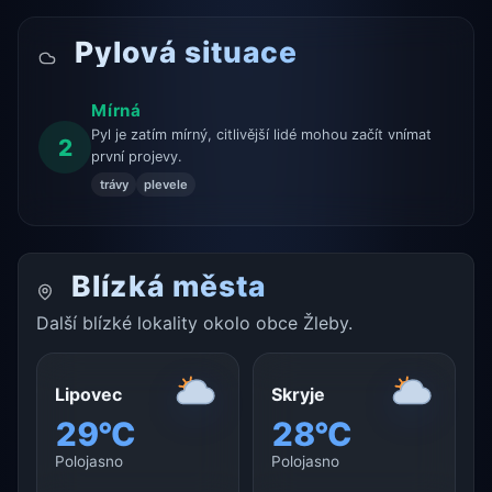
Pylová situace
Mírná
Pyl je zatím mírný, citlivější lidé mohou začít vnímat
2
první projevy.
trávy
plevele
Blízká města
Další blízké lokality okolo obce Žleby.
Lipovec
Skryje
29°C
28°C
Polojasno
Polojasno