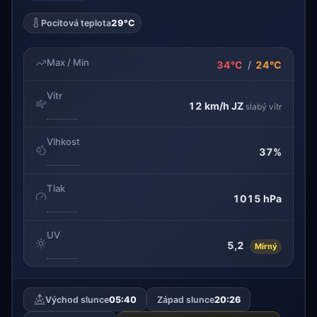
Pocitová teplota
29°C
Max / Min
34°C
/
24°C
Vítr
12 km/h
JZ
slabý vítr
Vlhkost
37%
Tlak
1015 hPa
UV
5,2
Mírný
Východ slunce
05:40
Západ slunce
20:26