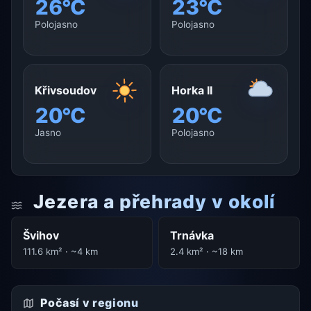
26°C
23°C
Polojasno
Polojasno
Křivsoudov
Horka II
20°C
20°C
Jasno
Polojasno
Jezera a přehrady v okolí
Švihov
Trnávka
111.6 km² · ~4 km
2.4 km² · ~18 km
Počasí v regionu