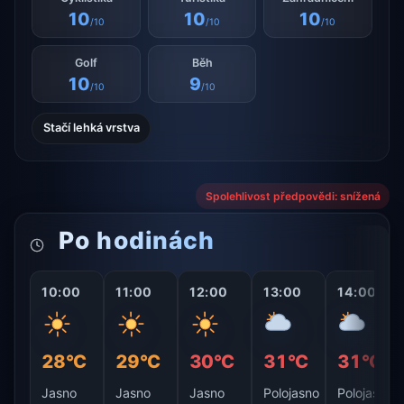
10
10
10
/10
/10
/10
Golf
Běh
10
9
/10
/10
Stačí lehká vrstva
Spolehlivost předpovědi: snížená
Po hodinách
10:00
11:00
12:00
13:00
14:00
28°C
29°C
30°C
31°C
31°C
Jasno
Jasno
Jasno
Polojasno
Polojasno