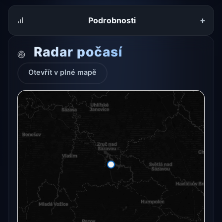
+
Podrobnosti
Radar počasí
Otevřít v plné mapě
Radarový snímek momentálně není dostupný.
Otevřít v plné mapě
Otevřít v plné mapě →
Zkusit znovu