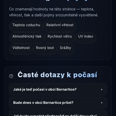
Co znamenají hodnoty na této stránce — teplota,
vlhkost, tlak a další pojmy srozumitelně vysvětlené.
Teplota vzduchu
Relativní vlhkost
Atmosférický tlak
Rychlost větru
UV index
Viditelnost
Rosný bod
Srážky
Časté dotazy k počasí
Jaké je teď počasí v obci Bernartice?
Bude dnes v obci Bernartice pršet?
Jak bude vypadat předpověď na další dny v obci