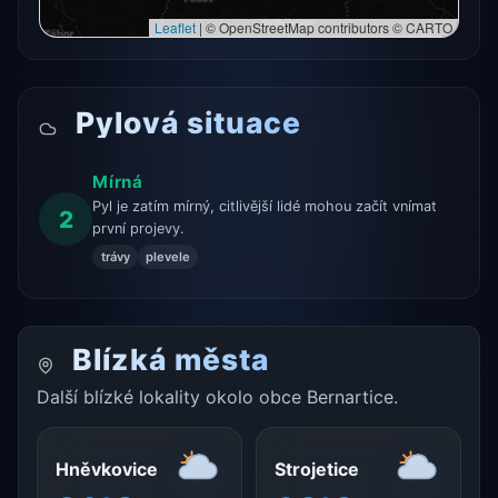
Leaflet
|
© OpenStreetMap contributors © CARTO
Pylová situace
Mírná
Pyl je zatím mírný, citlivější lidé mohou začít vnímat
2
první projevy.
trávy
plevele
Blízká města
Další blízké lokality okolo obce Bernartice.
Hněvkovice
Strojetice