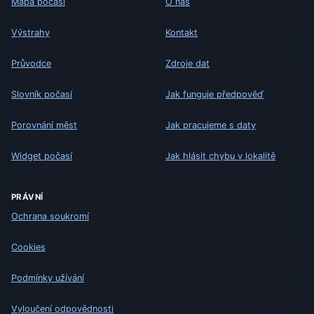
Mapa počasí
O nás
Výstrahy
Kontakt
Průvodce
Zdroje dat
Slovník počasí
Jak funguje předpověď
Porovnání měst
Jak pracujeme s daty
Widget počasí
Jak hlásit chybu v lokalitě
PRÁVNÍ
Ochrana soukromí
Cookies
Podmínky užívání
Vyloučení odpovědnosti