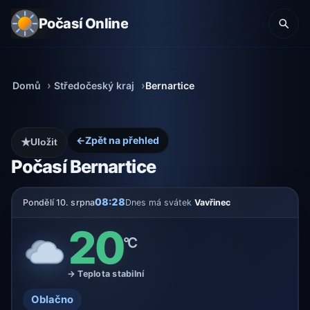
Počasí Online
Domů
Středočeský kraj
Bernartice
←
Zpět na přehled
★
Uložit
Počasí Bernartice
08:28
Pondělí 10. srpna
Dnes má svátek
Vavřinec
20
°C
→ Teplota stabilní
Oblačno