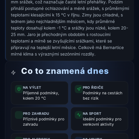
mm srážek, což naznačuje časté letní přeháňky. Podzim
přináší postupné ochlazování a méně srážek, s průměrnými
teplotami klesajícími k 15 °C v říjnu. Zimy jsou chladné, s
lednem jako nejchladnějším měsícem, kdy průměrné
teploty dosahují kolem -1 °C a srážky jsou nízké, kolem 20-
25 mm. Jaro je přechodným obdobím s rostoucími
teplotami a mírně se zvyšujícími srážkami, které se
připravují na teplejší letní měsíce. Celkově má Bernartice
mírné klima s výraznými sezónními rozdíly.
Co to znamená dnes
NA VÝLET
PRO ŘIDIČE
Příjemné podmínky,
Podmínky na cestách
kolem 20 °C
bez rizik
PRO ZAHRADU
NA SPORT
Příznivé podmínky pro
Ideální podmínky pro
zahradu
venkovní aktivity