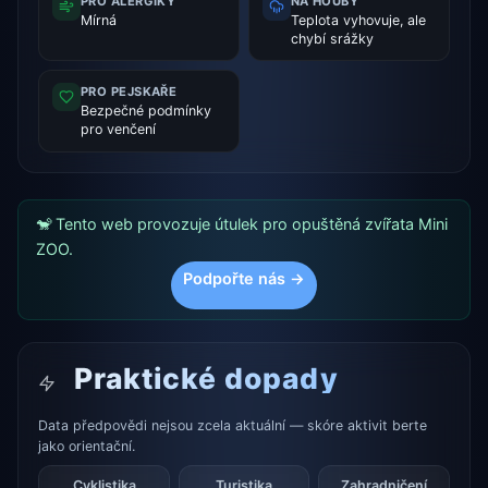
PRO ALERGIKY
NA HOUBY
Mírná
Teplota vyhovuje, ale
chybí srážky
PRO PEJSKAŘE
Bezpečné podmínky
pro venčení
🐒 Tento web provozuje útulek pro opuštěná zvířata Mini
ZOO.
Podpořte nás →
Praktické dopady
Data předpovědi nejsou zcela aktuální — skóre aktivit berte
jako orientační.
Cyklistika
Turistika
Zahradničení