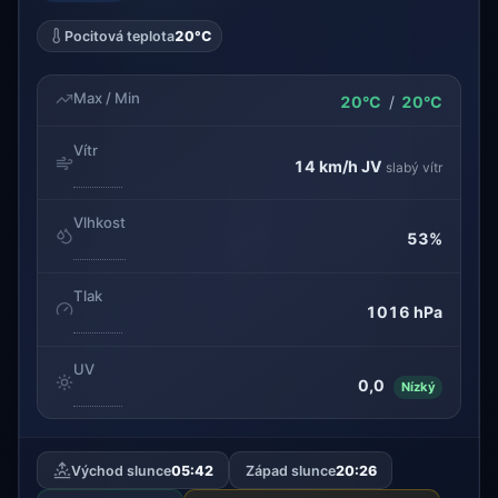
Pocitová teplota
20°C
Max / Min
20°C
/
20°C
Vítr
14 km/h
JV
slabý vítr
Vlhkost
53%
Tlak
1016 hPa
UV
0,0
Nízký
Východ slunce
05:42
Západ slunce
20:26