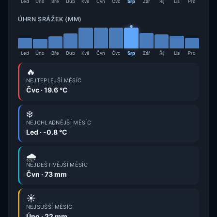
Led
Úno
Bře
Dub
Kvě
Čvn
Čvc
Srp
Zář
Říj
Lis
Pro
ÚHRN SRÁŽEK (MM)
Led
Úno
Bře
Dub
Kvě
Čvn
Čvc
Srp
Zář
Říj
Lis
Pro
🔥
NEJTEPLEJŠÍ MĚSÍC
Čvc · 19.6 °C
❄️
NEJCHLADNĚJŠÍ MĚSÍC
Led · -0.8 °C
🌧️
NEJDEŠTIVĚJŠÍ MĚSÍC
Čvn · 73 mm
☀️
NEJSUŠŠÍ MĚSÍC
Úno · 22 mm