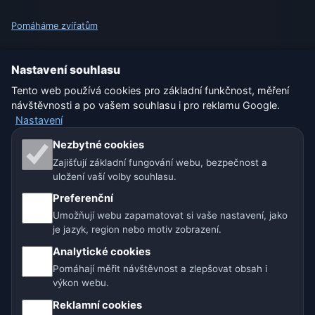
Pomáháme zvířatům
Sitemap
Nastavení souhlasu
Tento web používá cookies pro základní funkčnost, měření
Nastavení
návštěvnosti a po vašem souhlasu i pro reklamu Google.
Nastavení
Naše weby o počasí:
Nezbytné cookies
Zajišťují základní fungování webu, bezpečnost a
🇨🇿 Česko
🇭🇷 Chorvatsko
🇧🇬 Bulharsko
uložení vaší volby souhlasu.
Preferenční
🇩🇪🇦🇹🇨🇭 Německo / Rakousko / Švýcarsko
Umožňují webu zapamatovat si vaše nastavení, jako
je jazyk, region nebo motiv zobrazení.
🌎 Latinská Amerika a Španělsko
Analytické cookies
🇮🇳 Jižní a jihovýchodní Asie
🌍 Mezinárodní síť počasí
Pomáhají měřit návštěvnost a zlepšovat obsah i
výkon webu.
Provozovatel: Spolek Minizoo.cz z.s. | IČO: 21135550 |
Reklamní cookies