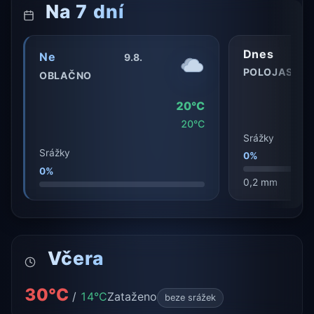
Na 7 dní
Dnes
Ne
9.8.
POLOJASNO
OBLAČNO
20°C
20°C
Srážky
Srážky
0%
0%
0,2 mm
Včera
30°C
/
14°C
Zataženo
beze srážek