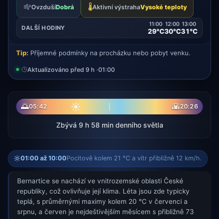
🌡️
Ovzduší
Dobrá
Aktivní výstraha
Vysoké teploty
11:00
12:00
13:00
DALŠÍ HODINY
29°C
30°C
31°C
Tip:
Příjemné podmínky na procházku nebo pobyt venku.
Aktualizováno před 9 h ·
01:00
☀
🌅
🌇
05:42
20:26
Zbývá 9 h 58 min denního světla
01:00 až 10:00
Pocitově kolem 21 °C a vítr přibližně 12 km/h.
Bernartice se nachází ve vnitrozemské oblasti České
republiky, což ovlivňuje její klima. Léta jsou zde typicky
teplá, s průměrnými maximy kolem 20 °C v červenci a
srpnu, a červen je nejdeštivějším měsícem s přibližně 73