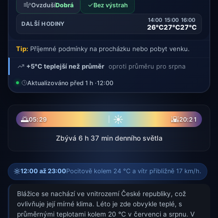
✓
Ovzduší
Dobrá
Bez výstrah
14:00
15:00
16:00
DALŠÍ HODINY
26°C
27°C
27°C
Tip:
Příjemné podmínky na procházku nebo pobyt venku.
+5°C teplejší než průměr
oproti průměru pro srpna
Aktualizováno před 1 h ·
12:00
☀
🌅
🌇
05:29
20:21
Zbývá 6 h 37 min denního světla
12:00 až 23:00
Pocitově kolem 24 °C a vítr přibližně 17 km/h.
Blážice se nachází ve vnitrozemí České republiky, což
ovlivňuje její mírné klima. Léto je zde obvykle teplé, s
průměrnými teplotami kolem 20 °C v červenci a srpnu. V