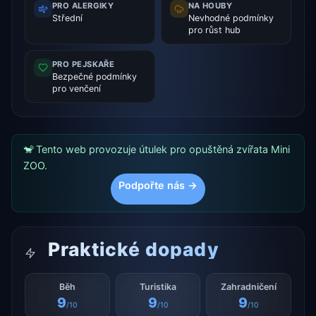
PRO ALERGIKY
NA HOUBY
Střední
Nevhodné podmínky
pro růst hub
PRO PEJSKAŘE
Bezpečné podmínky
pro venčení
🐒 Tento web provozuje útulek pro opuštěná zvířata Mini
ZOO.
Podpořte nás →
Praktické dopady
Běh
Turistika
Zahradničení
9
9
9
/10
/10
/10