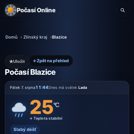
Počasí Online
Domů
Zlínský kraj
Blazice
←
Zpět na přehled
★
Uložit
Počasí Blazice
11:44
Pátek 7. srpna
Dnes má svátek
Lada
25
°C
→ Teplota stabilní
Slabý déšť