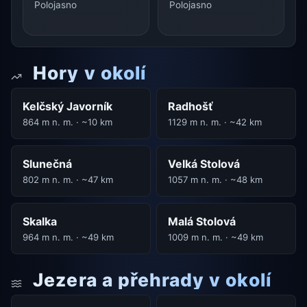
Polojasno
Polojasno
Hory v okolí
Kelčský Javorník
Radhošť
864 m n. m. · ~10 km
1129 m n. m. · ~42 km
Slunečná
Velká Stolová
802 m n. m. · ~47 km
1057 m n. m. · ~48 km
Skalka
Malá Stolová
964 m n. m. · ~49 km
1009 m n. m. · ~49 km
Jezera a přehrady v okolí