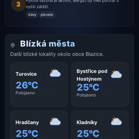
Pylová sezona je aktivní, alergici by měli počítat s
3
vyšší zátěží.
trávy
plevele
Blízká města
Další blízké lokality okolo obce Blazice.
Bystřice pod
Turovice
Hostýnem
26°C
25°C
Polojasno
Polojasno
Hradčany
Kladníky
25°C
25°C