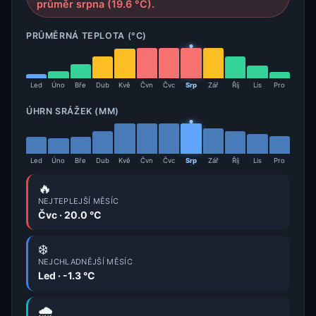
průměr srpna (19.6 °C).
PRŮMĚRNÁ TEPLOTA (°C)
Led
Úno
Bře
Dub
Kvě
Čvn
Čvc
Srp
Zář
Říj
Lis
Pro
ÚHRN SRÁŽEK (MM)
Led
Úno
Bře
Dub
Kvě
Čvn
Čvc
Srp
Zář
Říj
Lis
Pro
🔥
NEJTEPLEJŠÍ MĚSÍC
Čvc · 20.0 °C
❄️
NEJCHLADNĚJŠÍ MĚSÍC
Led · -1.3 °C
🌧️