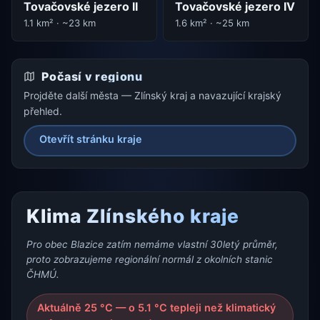
Tovačovské jezero II
Tovačovské jezero IV
1.1 km² · ~23 km
1.6 km² · ~25 km
Počasí v regionu
Projděte další města — Zlínský kraj a navazující krajský
přehled.
Otevřít stránku kraje
Klima Zlínského kraje
Pro obec Blazice zatím nemáme vlastní 30letý průměr,
proto zobrazujeme regionální normál z okolních stanic
ČHMÚ.
Aktuálně 25 °C — o 5.1 °C tepleji než klimatický