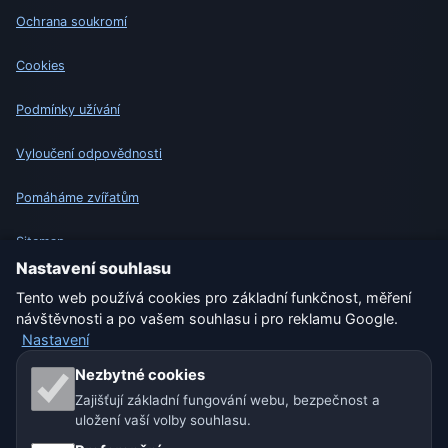
Ochrana soukromí
Cookies
Podmínky užívání
Vyloučení odpovědnosti
Pomáháme zvířatům
Sitemap
Nastavení souhlasu
Nastavení
Tento web používá cookies pro základní funkčnost, měření
návštěvnosti a po vašem souhlasu i pro reklamu Google.
Nastavení
Naše weby o počasí:
Nezbytné cookies
Zajišťují základní fungování webu, bezpečnost a
🇨🇿 Česko
🇭🇷 Chorvatsko
🇧🇬 Bulharsko
uložení vaší volby souhlasu.
🇩🇪🇦🇹🇨🇭 Německo / Rakousko / Švýcarsko