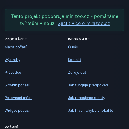
Tento projekt podporuje minizoo.cz - pomáháme
zvířatům v nouzi.
Zjistit více o minizoo.cz
PROCHÁZET
INFORMACE
Mapa počasí
O nás
Výstrahy
Kontakt
Průvodce
Zdroje dat
Slovník počasí
Jak funguje předpověď
Porovnání měst
Jak pracujeme s daty
Widget počasí
Jak hlásit chybu v lokalitě
PRÁVNÍ