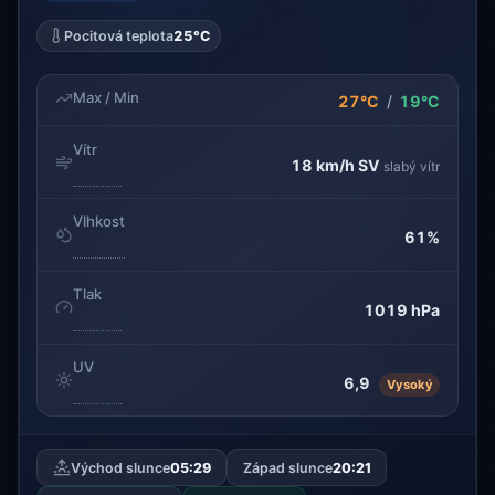
Pocitová teplota
25°C
Max / Min
27°C
/
19°C
Vítr
18 km/h
SV
slabý vítr
Vlhkost
61%
Tlak
1019 hPa
UV
6,9
Vysoký
Východ slunce
05:29
Západ slunce
20:21