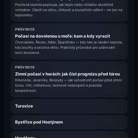
Pocitová teplota popisuje, jak teplo nebo chladno skutečně
vnímáme. Záleží na větru, vlhkosti a slunečním záření – ne jen na
teploměru.
PRŮVODCE
Počasí na dovolenou u moře: kam a kdy vyrazit
Chorvatsko, Řecko, Itálie, Španělsko — kdy tam je ideální teplota,
kdy bouřky a sezóna větru. Praktický průvodce pro plánování
letní dovolené.
PRŮVODCE
Zimní počasí v horách: jak číst prognózu před túrou
Krkonoše, Jeseníky, Beskydy — jak vyhodnotit počasí před zimní
túrou. Vítr, viditelnost, lavinové nebezpečí a pravidla
bezpečnosti.
Turovice
Bystřice pod Hostýnem