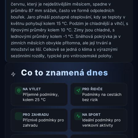
červnu, který je nejdeštivějším měsícem, spadne v
průměru 87 mm srážek, často ve formě odpoledních
bouřek. Jaro přináší postupné oteplování, kdy se teploty v
květnu pohybují kolem 15 °C. Podzim je chladnější a vlhčí, s
říjnovými průměry kolem 10 °C. Zimy jsou chladné, s
lednovými průměry kolem -1 °C. Sněhová pokrývka je v
zimních měsících obvykle přítomna, ale její trvání a
množství se liší. Celkově se jedná o klima s výraznými
sezónními rozdíly, typické pro vnitrozemské polohy.
Co to znamená dnes
NA VÝLET
PRO ŘIDIČE
Příjemné podmínky,
Podmínky na cestách
kolem 25 °C
bez rizik
PRO ZAHRADU
NA SPORT
Příznivé podmínky pro
Ideální podmínky pro
zahradu
venkovní aktivity