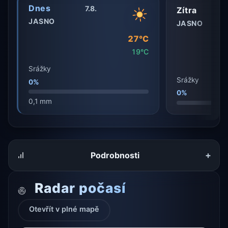
Dnes
7.8.
Zítra
JASNO
JASNO
27°C
19°C
Srážky
Srážky
0%
0%
0,1 mm
+
Podrobnosti
Radar počasí
Otevřít v plné mapě