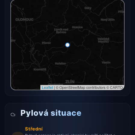
Radarový snímek momentálně není dostupný.
Otevřít v plné mapě
Otevřít v plné mapě →
Zkusit znovu
Leaflet
|
© OpenStreetMap contributors © CARTO
Pylová situace
Střední