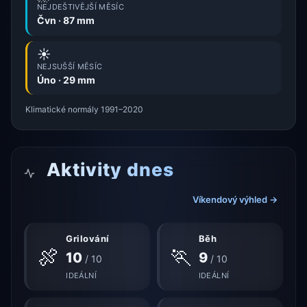
NEJDEŠTIVĚJŠÍ MĚSÍC
Čvn · 87 mm
☀️
NEJSUŠŠÍ MĚSÍC
Úno · 29 mm
Klimatické normály 1991–2020
Aktivity dnes
Víkendový výhled →
Grilování
Běh
🍖
🏃
10
9
/ 10
/ 10
IDEÁLNÍ
IDEÁLNÍ