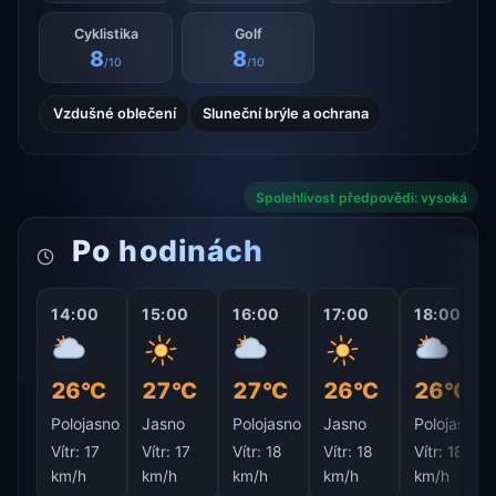
Cyklistika
Golf
8
8
/10
/10
Vzdušné oblečení
Sluneční brýle a ochrana
Spolehlivost předpovědi: vysoká
Po hodinách
14:00
15:00
16:00
17:00
18:00
26°C
27°C
27°C
26°C
26°C
Polojasno
Jasno
Polojasno
Jasno
Polojasno
Vítr:
17
Vítr:
17
Vítr:
18
Vítr:
18
Vítr:
18
km/h
km/h
km/h
km/h
km/h