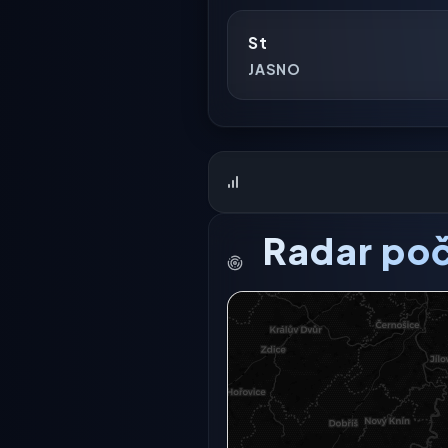
St
JASNO
Radar poč
Radarový snímek momentálně n
Otevřít v plné 