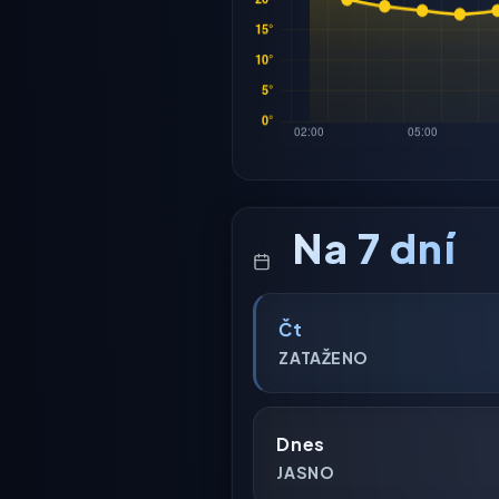
Na 7 dní
Čt
ZATAŽENO
Dnes
JASNO