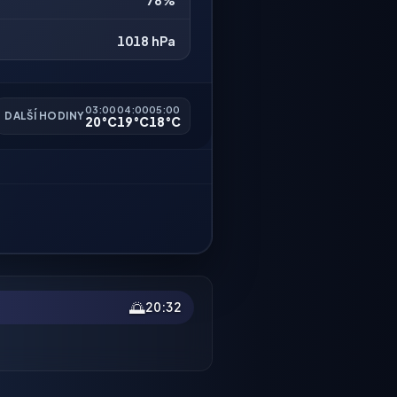
78%
1018 hPa
03:00
04:00
05:00
DALŠÍ HODINY
20°C
19°C
18°C
🌅
20:32