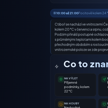
10:00 až 21:00
Pocitově kolem 24 °C 
Ctiboř se nachází ve vnitrozemí Čes
kolem 20 °C v červenci a srpnu, což
Podzim přináší postupné ochlazování
s průměrnými teplotami kolem bodu 
přechodným obdobím s rostoucími te
vnitrozemské poloze se zde projevuj
Co to zn
NA VÝLET
Příjemné
podmínky, kolem
22 °C
NA HOUBY
Nevhodné