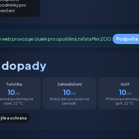
podmínky pro
venčení
o web provozuje útulek pro opuštěná zvířata Mini ZOO.
Podpořte
é dopady
Turistika
Zahradničení
Golf
10
10
10
/10
/10
/10
íjemné podmínky na
Dobrý den pro práci na
Příznivé podmínky
výlet, 22 °C.
zahradě.
golf, 22 °C.
rýle a ochrana