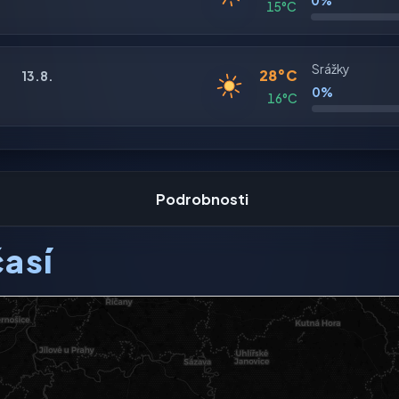
0%
15°C
Srážky
28°C
13.8.
0%
16°C
Podrobnosti
así
ení dostupný.