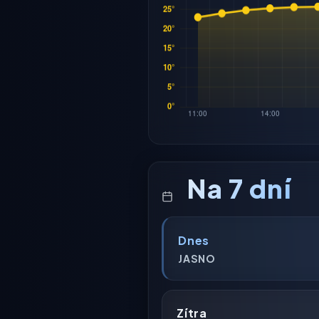
Na 7 dní
Dnes
JASNO
Zítra