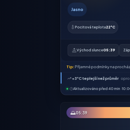
Jasno
Pocitová teplota
22°C
Východ slunce
05:39
Záp
Tip:
Příjemné podmínky na procház
+3°C teplejší než průměr
opro
Aktualizováno před 40 min ·
10:0
🌅
05:39