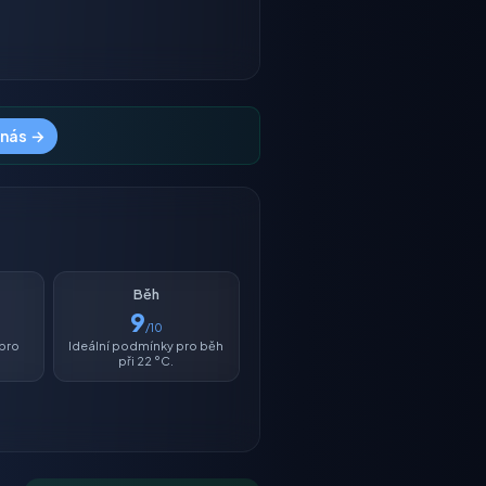
 nás →
Běh
9
/10
 pro
Ideální podmínky pro běh
při 22 °C.