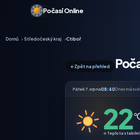
Počasí Online
Domů
Středočeský kraj
Ctiboř
Poča
←
Zpět na přehled
08:40
Pátek 7. srpna
Dnes má svá
22
°
→ Teplota stabilní