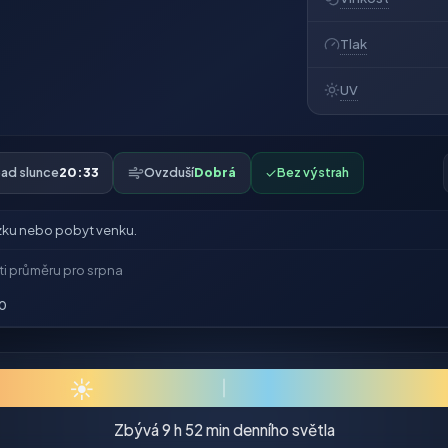
Tlak
UV
ad slunce
20:33
Ovzduší
Dobrá
✓
Bez výstrah
ku nebo pobyt venku.
ti průměru pro srpna
0
☀
Zbývá 9 h 52 min denního světla