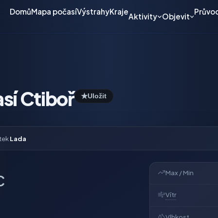
Domů
Mapa počasí
Výstrahy
Kraje
Průvo
Aktivity
Objevit
sí Ctiboř
★
Uložit
tek
Lada
Max / Min
C
Vítr
Vlhkost