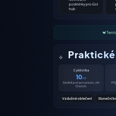
podmínky pro růst
hub
🐒 Tent
Praktick
Cyklistika
10
/10
Skvělé počasí na kolo, vítr
Př
13 km/h.
Vzdušné oblečení
Sluneční b