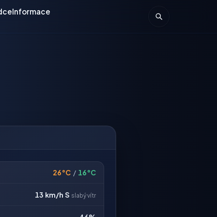
dce
Informace
26°C
/
16°C
13 km/h
S
slabý vítr