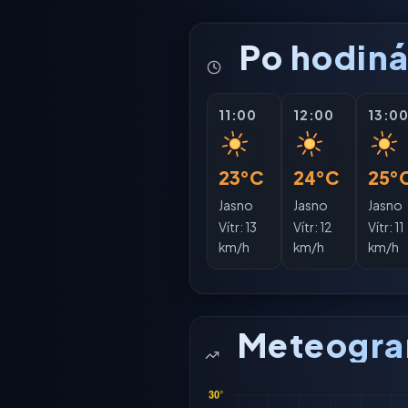
Po hodin
11:00
12:00
13:0
23°C
24°C
25°
Jasno
Jasno
Jasno
Vítr:
13
Vítr:
12
Vítr:
11
km/h
km/h
km/h
Meteogr