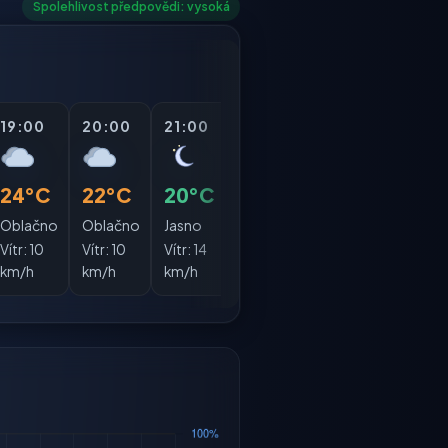
Spolehlivost předpovědi: vysoká
19:00
20:00
21:00
22:00
23:00
00:
24°C
22°C
20°C
19°C
18°C
17°
Oblačno
Oblačno
Jasno
Jasno
Jasno
Jasn
Vítr:
10
Vítr:
10
Vítr:
14
Vítr:
12
Vítr:
12
Vítr:
1
km/h
km/h
km/h
km/h
km/h
km/h