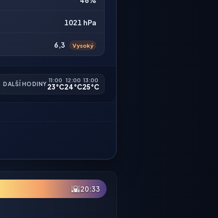
46%
1021 hPa
6,3
Vysoký
11:00
12:00
13:00
DALŠÍ HODINY
23°C
24°C
25°C
🌇
20:33