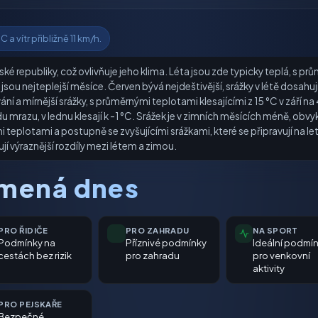
a vítr přibližně 11 km/h.
ké republiky, což ovlivňuje jeho klima. Léta jsou zde typicky teplá, s p
 jsou nejteplejší měsíce. Červen bývá nejdeštivější, srážky v létě dos
 a mírnější srážky, s průměrnými teplotami klesajícími z 15 °C v září na 
mrazu, v lednu klesají k -1 °C. Srážek je v zimních měsících méně, obvy
plotami a postupně se zvyšujícími srážkami, které se připravují na le
í výraznější rozdíly mezi létem a zimou.
amená dnes
PRO ŘIDIČE
PRO ZAHRADU
NA SPORT
Podmínky na
Příznivé podmínky
Ideální podmí
cestách bez rizik
pro zahradu
pro venkovní
aktivity
PRO PEJSKAŘE
Bezpečné