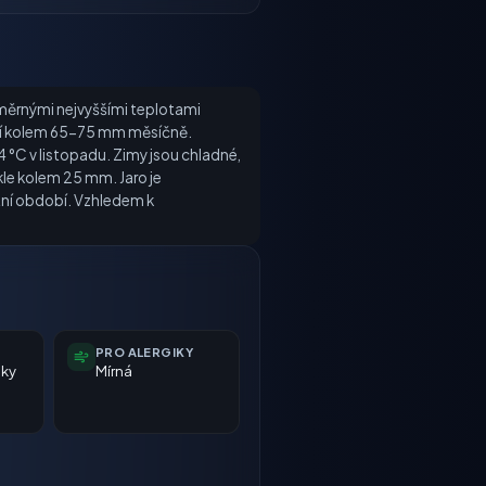
růměrnými nejvyššími teplotami
ahují kolem 65-75 mm měsíčně.
4 °C v listopadu. Zimy jsou chladné,
kle kolem 25 mm. Jaro je
tní období. Vzhledem k
PRO ALERGIKY
nky
Mírná