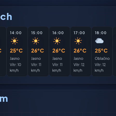
ách
0
14:00
15:00
16:00
17:00
18:00
C
25°C
26°C
26°C
26°C
25°C
Jasno
Jasno
Jasno
Jasno
Oblačno
Vítr:
10
Vítr:
11
Vítr:
11
Vítr:
12
Vítr:
12
km/h
km/h
km/h
km/h
km/h
am