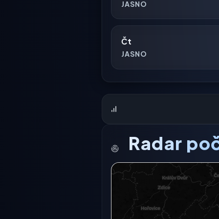
JASNO
Čt
JASNO
Radar poč
Radarový snímek momentálně n