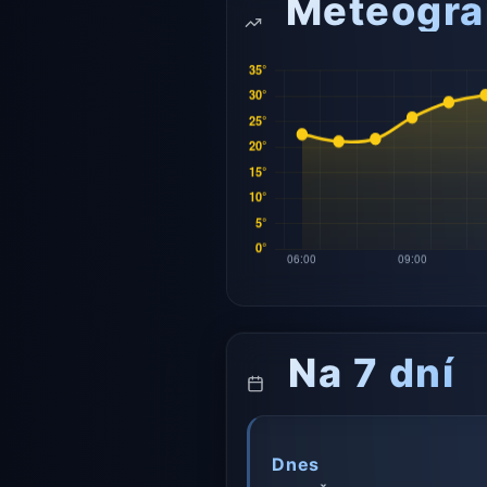
Meteogr
Na 7 dní
Dnes