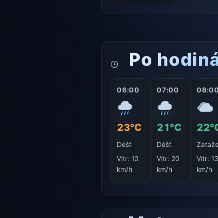
Po hodin
06:00
07:00
08:0
23°C
21°C
22°
Déšť
Déšť
Zataž
Vítr:
10
Vítr:
20
Vítr:
1
km/h
km/h
km/h