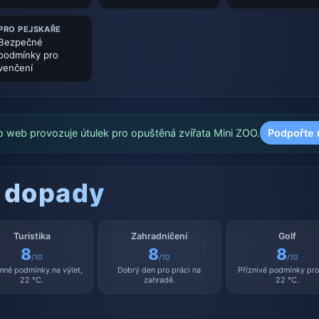
PRO PEJSKAŘE
Bezpečné
podmínky pro
venčení
o web provozuje útulek pro opuštěná zvířata Mini ZOO.
Podpořte 
 dopady
Turistika
Zahradničení
Golf
8
8
8
/10
/10
/10
mné podmínky na výlet,
Dobrý den pro práci na
Příznivé podmínky pro 
22 °C.
zahradě.
22 °C.