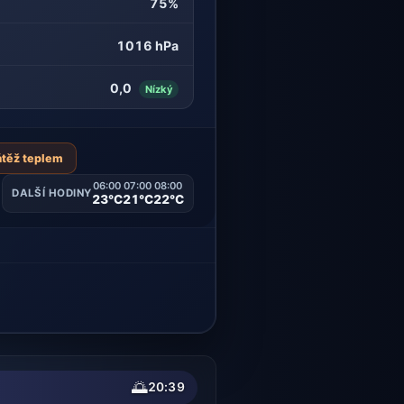
75%
1016 hPa
0,0
Nízký
átěž teplem
06:00
07:00
08:00
DALŠÍ HODINY
23°C
21°C
22°C
🌅
20:39