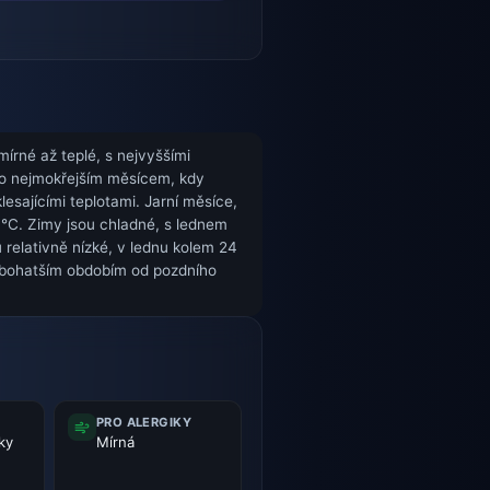
mírné až teplé, s nejvyššími
ako nejmokřejším měsícem, kdy
sajícími teplotami. Jarní měsíce,
 °C. Zimy jsou chladné, s lednem
 relativně nízké, v lednu kolem 24
ě bohatším obdobím od pozdního
PRO ALERGIKY
ky
Mírná