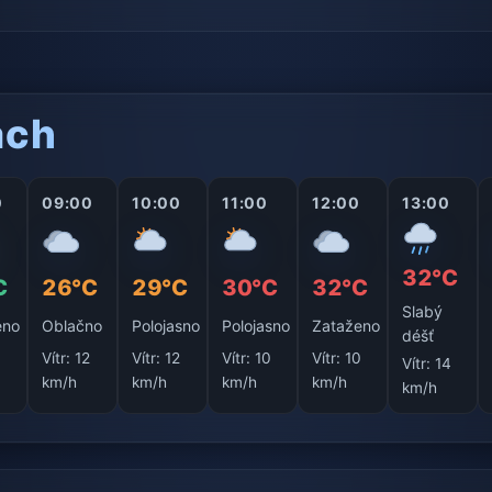
ách
0
09:00
10:00
11:00
12:00
13:00
32°C
C
26°C
29°C
30°C
32°C
Slabý
eno
Oblačno
Polojasno
Polojasno
Zataženo
déšť
3
Vítr:
12
Vítr:
12
Vítr:
10
Vítr:
10
Vítr:
14
km/h
km/h
km/h
km/h
km/h