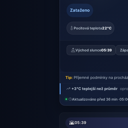
Zataženo
Pocitová teplota
22°C
Východ slunce
05:39
Zápa
Tip:
Příjemné podmínky na procház
+3°C teplejší než průměr
opro
Aktualizováno před 36 min ·
05:0
🌇
05:39