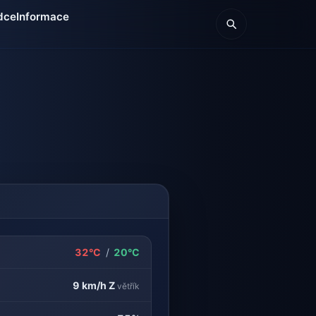
dce
Informace
32°C
/
20°C
9 km/h
Z
větřík