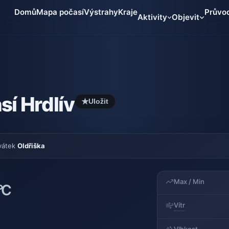
Domů
Mapa počasí
Výstrahy
Kraje
Průvo
Aktivity
Objevit
sí Hrdlív
★
Uložit
vátek
Oldřiška
Max / Min
°C
Vítr