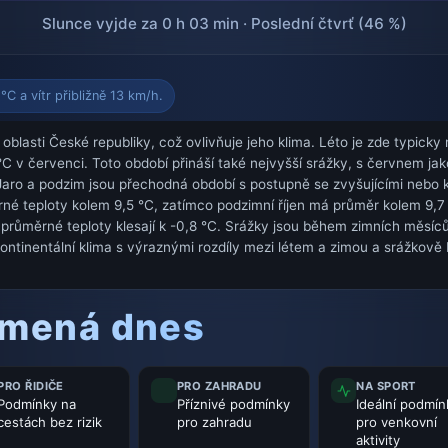
Slunce vyjde za 0 h 03 min · Poslední čtvrť (46 %)
C a vítr přibližně 13 km/h.
oblasti České republiky, což ovlivňuje jeho klima. Léto je zde typicky 
C v červenci. Toto období přináší také nejvyšší srážky, s červnem j
o a podzim jsou přechodná období s postupně se zvyšujícími nebo kle
é teploty kolem 9,5 °C, zatímco podzimní říjen má průměr kolem 9,7
průměrné teploty klesají k -0,8 °C. Srážky jsou během zimních měsíců
ontinentální klima s výraznými rozdíly mezi létem a zimou a srážkov
amená dnes
PRO ŘIDIČE
PRO ZAHRADU
NA SPORT
Podmínky na
Příznivé podmínky
Ideální podmín
cestách bez rizik
pro zahradu
pro venkovní
aktivity