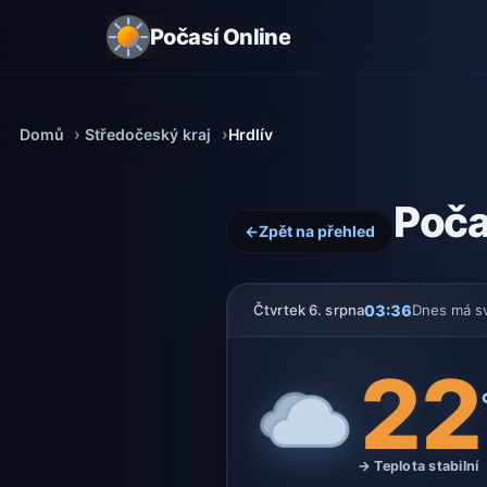
Počasí Online
Domů
Středočeský kraj
Hrdlív
Poča
←
Zpět na přehled
03:36
Čtvrtek 6. srpna
Dnes má s
22
→ Teplota stabilní