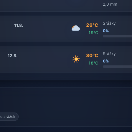
2,0 mm
Srážky
26°C
11.8.
0%
19°C
Srážky
30°C
12.8.
0%
18°C
e srážek