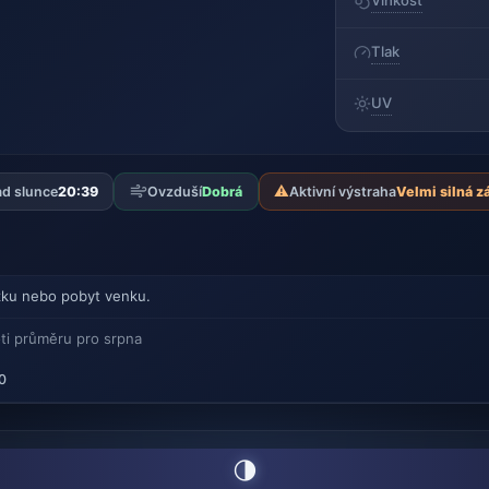
Vlhkost
Tlak
UV
⚠️
d slunce
20:39
Ovzduší
Dobrá
Aktivní výstraha
Velmi silná z
ku nebo pobyt venku.
ti průměru pro srpna
0
🌗