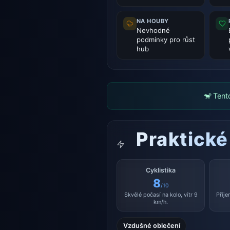
NA HOUBY
Nevhodné
podmínky pro růst
hub
🐒 Tent
Praktické
Cyklistika
8
/10
Skvělé počasí na kolo, vítr 9
Příje
km/h.
Vzdušné oblečení