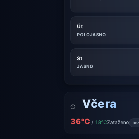
Út
POLOJASNO
St
JASNO
Včera
36°C
/
18°C
Zataženo
bez