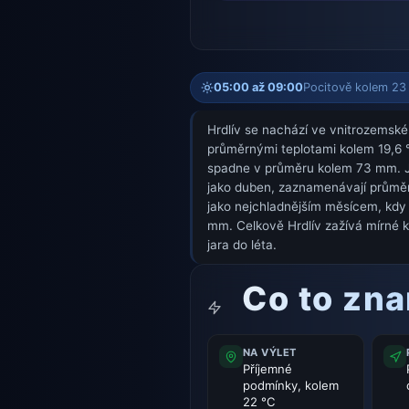
05:00 až 09:00
Pocitově kolem 23 °
Hrdlív se nachází ve vnitrozemské 
průměrnými teplotami kolem 19,6 °
spadne v průměru kolem 73 mm. Jar
jako duben, zaznamenávají průměrn
jako nejchladnějším měsícem, kdy 
mm. Celkově Hrdlív zažívá mírné k
jara do léta.
Co to zn
NA VÝLET
Příjemné
podmínky, kolem
22 °C