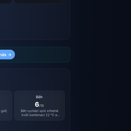
nás →
Běh
6
/10
golf,
Běh vychází spíš středně
kvůli kombinaci 22 °C a
vlhkosti 75 %.