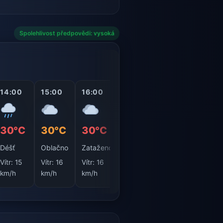
Spolehlivost předpovědi: vysoká
14:00
15:00
16:00
17:00
18:00
19:0
29°C
30°C
30°C
30°C
30°C
26°
Silný
Déšť
Oblačno
Zataženo
Déšť
Déšť
déšť
Vítr:
15
Vítr:
16
Vítr:
16
Vítr:
17
Vítr:
1
Vítr:
18
km/h
km/h
km/h
km/h
km/h
km/h