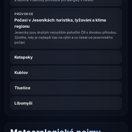
a teplota. Praktický průvodce pro alergiky v Česku.
PRŮVODCE
Počasí v Jeseníkách: turistika, lyžování a klima
regionu
Jeseníky jsou druhým nejvyšším pohořím ČR s divokou přírodou.
Zjistěte, kdy je nejlepší čas na výlet a co čekat od jesenického
počasí.
Kotopeky
Kublov
Tlustice
Libomyšl
Meteorologické pojmy