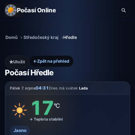
Počasí Online
Domů
Středočeský kraj
Hředle
←
Zpět na přehled
★
Uložit
Počasí Hředle
04:31
Pátek 7. srpna
Dnes má svátek
Lada
17
°C
→ Teplota stabilní
Jasno