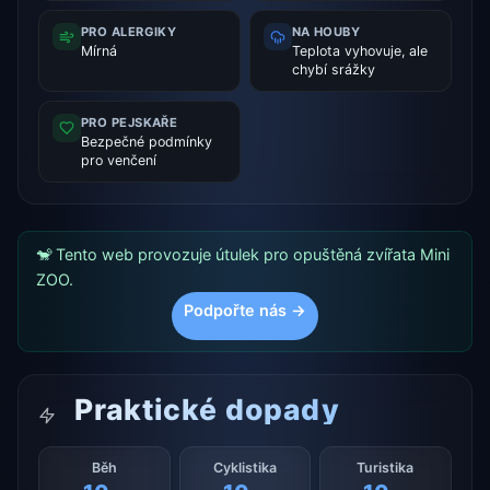
PRO ALERGIKY
NA HOUBY
Mírná
Teplota vyhovuje, ale
chybí srážky
PRO PEJSKAŘE
Bezpečné podmínky
pro venčení
🐒 Tento web provozuje útulek pro opuštěná zvířata Mini
ZOO.
Podpořte nás →
Praktické dopady
Běh
Cyklistika
Turistika