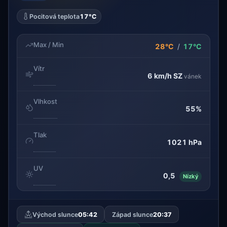
Pocitová teplota
17°C
Max / Min
28°C
/
17°C
Vítr
6 km/h
SZ
vánek
Vlhkost
55%
Tlak
1021 hPa
UV
0,5
Nízký
Východ slunce
05:42
Západ slunce
20:37