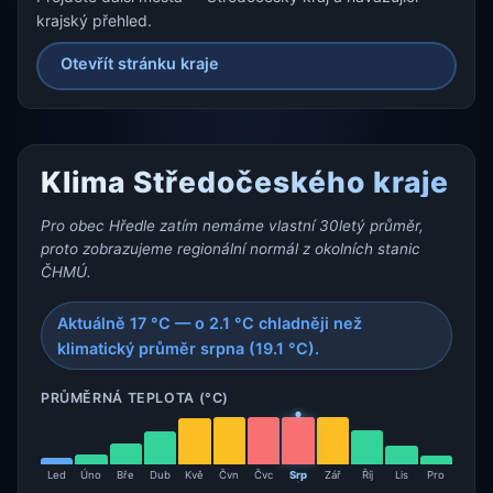
krajský přehled.
Otevřít stránku kraje
Klima Středočeského kraje
Pro obec Hředle zatím nemáme vlastní 30letý průměr,
proto zobrazujeme regionální normál z okolních stanic
ČHMÚ.
Aktuálně 17 °C — o 2.1 °C chladněji než
klimatický průměr srpna (19.1 °C).
PRŮMĚRNÁ TEPLOTA (°C)
Led
Úno
Bře
Dub
Kvě
Čvn
Čvc
Srp
Zář
Říj
Lis
Pro