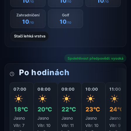
10
10
10
/10
/10
/10
Zahradničení
Golf
10
10
/10
/10
Stačí lehká vrstva
Spolehlivost předpovědi: vysoká
Po hodinách
07:00
08:00
09:00
10:00
11:00
18°C
20°C
22°C
23°C
24°C
Jasno
Jasno
Jasno
Jasno
Jasno
Vítr:
7
Vítr:
10
Vítr:
11
Vítr:
10
Vítr:
9