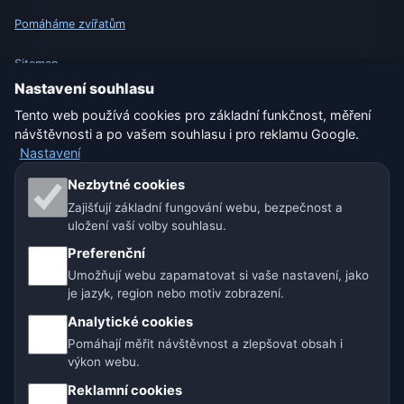
Pomáháme zvířatům
Sitemap
Nastavení souhlasu
Nastavení
Tento web používá cookies pro základní funkčnost, měření
návštěvnosti a po vašem souhlasu i pro reklamu Google.
Nastavení
Naše weby o počasí:
Nezbytné cookies
Zajišťují základní fungování webu, bezpečnost a
🇨🇿 Česko
🇭🇷 Chorvatsko
🇧🇬 Bulharsko
uložení vaší volby souhlasu.
🇩🇪🇦🇹🇨🇭 Německo / Rakousko / Švýcarsko
Preferenční
Umožňují webu zapamatovat si vaše nastavení, jako
🌎 Latinská Amerika a Španělsko
je jazyk, region nebo motiv zobrazení.
Analytické cookies
🇮🇳 Jižní a jihovýchodní Asie
🌍 Mezinárodní síť počasí
Pomáhají měřit návštěvnost a zlepšovat obsah i
výkon webu.
Provozovatel: Spolek Minizoo.cz z.s. | IČO: 21135550 |
Reklamní cookies
info@pocasi.online