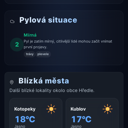
Pylová situace
Mírná
Pyl je zatím mírný, citlivější lidé mohou začít vnímat
2
první projevy.
trávy
plevele
Blízká města
Další blízké lokality okolo obce Hředle.
Kotopeky
Kublov
18°C
17°C
Jasno
Jasno