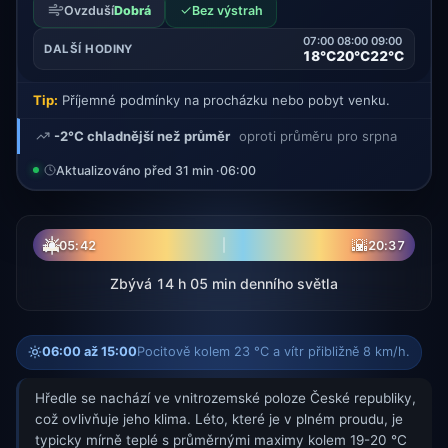
✓
Ovzduší
Dobrá
Bez výstrah
07:00
08:00
09:00
DALŠÍ HODINY
18°C
20°C
22°C
Tip:
Příjemné podmínky na procházku nebo pobyt venku.
-2°C chladnější než průměr
oproti průměru pro srpna
Aktualizováno před 31 min ·
06:00
☀
🌅
🌇
05:42
20:37
Zbývá 14 h 05 min denního světla
06:00 až 15:00
Pocitově kolem 23 °C a vítr přibližně 8 km/h.
Hředle se nachází ve vnitrozemské poloze České republiky,
což ovlivňuje jeho klima. Léto, které je v plném proudu, je
typicky mírně teplé s průměrnými maximy kolem 19-20 °C