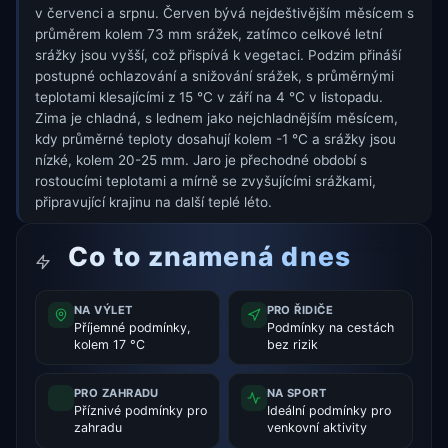
v červenci a srpnu. Červen bývá nejdeštivějším měsícem s
průměrem kolem 73 mm srážek, zatímco celkové letní
srážky jsou vyšší, což přispívá k vegetaci. Podzim přináší
postupné ochlazování a snižování srážek, s průměrnými
teplotami klesajícími z 15 °C v září na 4 °C v listopadu.
Zima je chladná, s lednem jako nejchladnějším měsícem,
kdy průměrné teploty dosahují kolem -1 °C a srážky jsou
nízké, kolem 20-25 mm. Jaro je přechodné období s
rostoucími teplotami a mírně se zvyšujícími srážkami,
připravující krajinu na další teplé léto.
Co to znamená dnes
NA VÝLET
PRO ŘIDIČE
Příjemné podmínky,
Podmínky na cestách
kolem 17 °C
bez rizik
PRO ZAHRADU
NA SPORT
Příznivé podmínky pro
Ideální podmínky pro
zahradu
venkovní aktivity