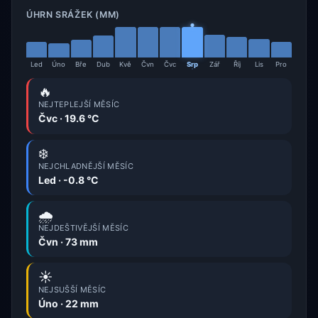
ÚHRN SRÁŽEK (MM)
Led
Úno
Bře
Dub
Kvě
Čvn
Čvc
Srp
Zář
Říj
Lis
Pro
🔥
NEJTEPLEJŠÍ MĚSÍC
Čvc · 19.6 °C
❄️
NEJCHLADNĚJŠÍ MĚSÍC
Led · -0.8 °C
🌧️
NEJDEŠTIVĚJŠÍ MĚSÍC
Čvn · 73 mm
☀️
NEJSUŠŠÍ MĚSÍC
Úno · 22 mm