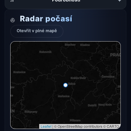
Radar počasí
Otevřít v plné mapě
Radarový snímek momentálně není dostupný.
Otevřít v plné mapě
Otevřít v plné mapě →
Zkusit znovu
Leaflet
|
© OpenStreetMap contributors © CARTO