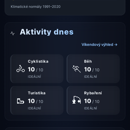
Klimatické normály 1991–2020
Aktivity dnes
Víkendový výhled →
Cyklistika
Běh
🚴
🏃
10
10
/ 10
/ 10
IDEÁLNÍ
IDEÁLNÍ
Turistika
Rybaření
🥾
🎣
10
10
/ 10
/ 10
IDEÁLNÍ
IDEÁLNÍ