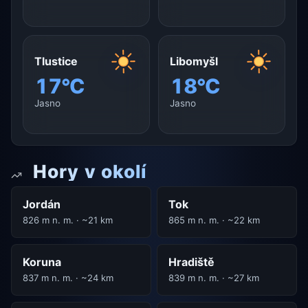
Tlustice
Libomyšl
17°C
18°C
Jasno
Jasno
Hory v okolí
Jordán
Tok
826 m n. m. · ~21 km
865 m n. m. · ~22 km
Koruna
Hradiště
837 m n. m. · ~24 km
839 m n. m. · ~27 km