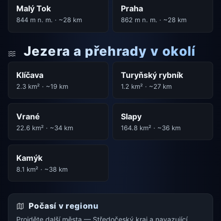
Malý Tok
Praha
844 m n. m. · ~28 km
862 m n. m. · ~28 km
Jezera a přehrady v okolí
Klíčava
Turyňský rybník
2.3 km² · ~19 km
1.2 km² · ~27 km
Vrané
Slapy
22.6 km² · ~34 km
164.8 km² · ~36 km
Kamýk
8.1 km² · ~38 km
Počasí v regionu
Projděte další města — Středočeský kraj a navazující