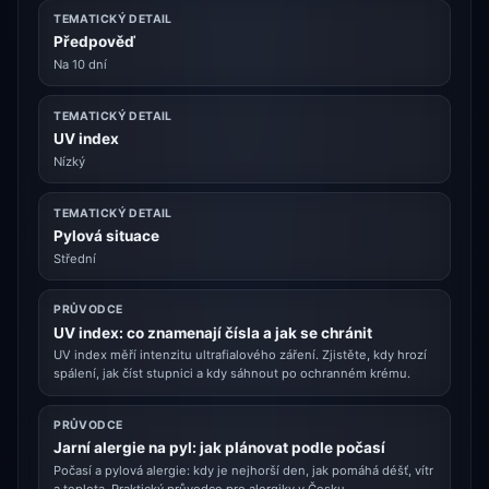
TEMATICKÝ DETAIL
Předpověď
Na 10 dní
TEMATICKÝ DETAIL
UV index
Nízký
TEMATICKÝ DETAIL
Pylová situace
Střední
PRŮVODCE
UV index: co znamenají čísla a jak se chránit
UV index měří intenzitu ultrafialového záření. Zjistěte, kdy hrozí
spálení, jak číst stupnici a kdy sáhnout po ochranném krému.
PRŮVODCE
Jarní alergie na pyl: jak plánovat podle počasí
Počasí a pylová alergie: kdy je nejhorší den, jak pomáhá déšť, vítr