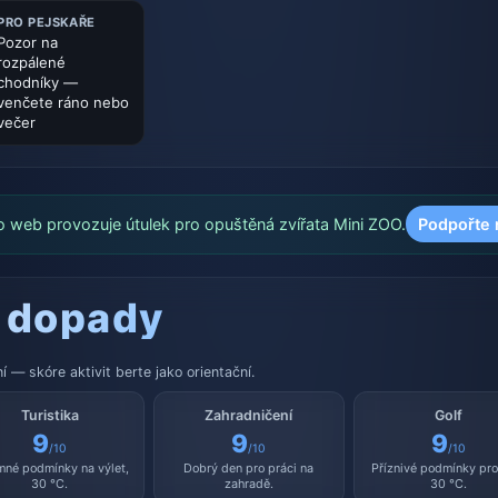
PRO PEJSKAŘE
Pozor na
rozpálené
chodníky —
venčete ráno nebo
večer
o web provozuje útulek pro opuštěná zvířata Mini ZOO.
Podpořte 
 dopady
 — skóre aktivit berte jako orientační.
Turistika
Zahradničení
Golf
9
9
9
/10
/10
/10
mné podmínky na výlet,
Dobrý den pro práci na
Příznivé podmínky pro 
30 °C.
zahradě.
30 °C.