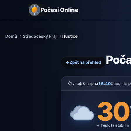
Počasí Online
Domů
Středočeský kraj
Tlustice
Poča
←
Zpět na přehled
16:40
Čtvrtek 6. srpna
Dnes má s
30
→ Teplota stabilní