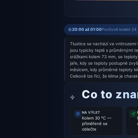
20:00 až 01:00
Pocitově kolem 24 °
Tlustice se nachází ve vnitrozemí 
jsou typicky teplé s průměrnými t
srážkami kolem 73 mm, se teploty 
jaře, kdy se teploty postupně zvy
měsícem, kdy průměrné teploty kle
Celkově lze říci, že klima je chara
Co to zn
NA VÝLET
Kolem 30 °C —
přiměřeně se
oblečte