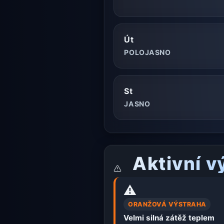
Út
POLOJASNO
St
JASNO
Aktivní v
⚠️
ORANŽOVÁ VÝSTRAHA
Velmi silná zátěž teplem