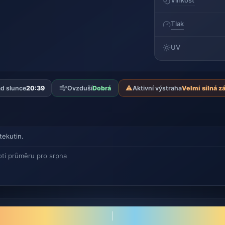
Vlhkost
Tlak
UV
⚠️
d slunce
20:39
Ovzduší
Dobrá
Aktivní výstraha
Velmi silná z
tekutin.
oti průměru pro srpna