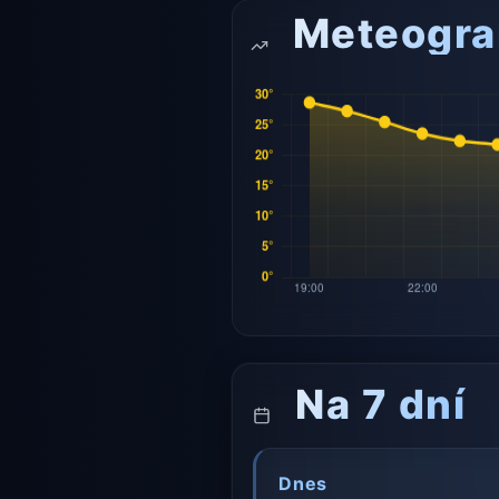
Meteogr
Na 7 dní
Dnes