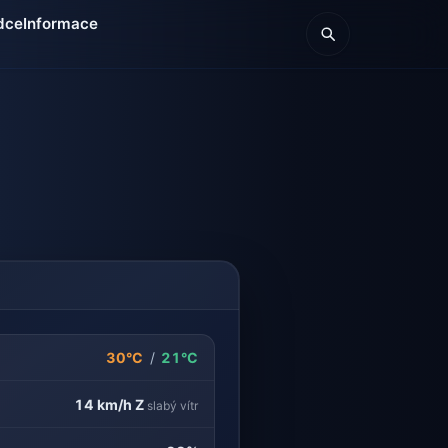
dce
Informace
30°C
/
21°C
14 km/h
Z
slabý vítr