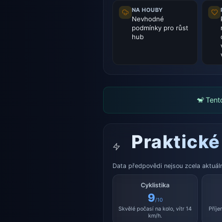
NA HOUBY
Nevhodné
podmínky pro růst
hub
🐒 Tent
Praktické
Data předpovědi nejsou zcela aktuální
Cyklistika
9
/10
Skvělé počasí na kolo, vítr 14
Příje
km/h.