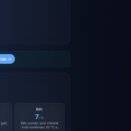
nás →
Běh
7
/10
golf,
Běh vychází spíš středně
kvůli kombinaci 30 °C a