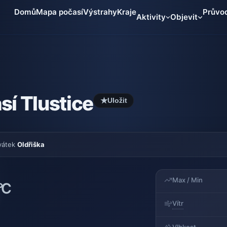
Domů
Mapa počasí
Výstrahy
Kraje
Průvo
Aktivity
Objevit
sí Tlustice
★
Uložit
vátek
Oldřiška
Max / Min
°C
Vítr