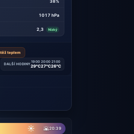
38%
1017 hPa
2,3
Nízký
átěž teplem
19:00
20:00
21:00
DALŠÍ HODINY
29°C
27°C
26°C
☀
🌇
20:39