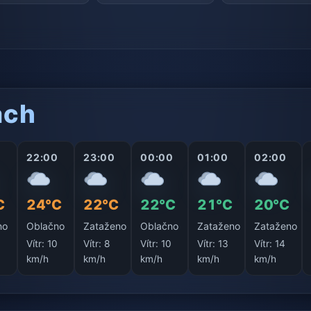
ách
22:00
23:00
00:00
01:00
02:00
C
24°C
22°C
22°C
21°C
20°C
no
Oblačno
Zataženo
Oblačno
Zataženo
Zataženo
Vítr:
10
Vítr:
8
Vítr:
10
Vítr:
13
Vítr:
14
km/h
km/h
km/h
km/h
km/h