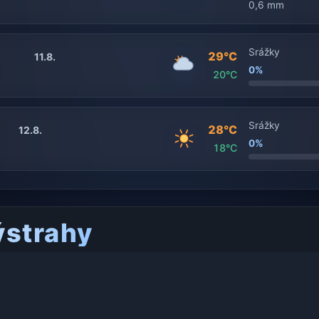
0,6 mm
Srážky
29°C
11.8.
0%
20°C
Srážky
28°C
12.8.
0%
18°C
ýstrahy