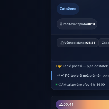
Zataženo
Pocitová teplota
30°C
Východ slunce
05:41
Zápa
Tip:
Teplé počasí — pijte dostatek 
+11°C teplejší než průměr
opr
Aktualizováno před 4 h ·
14:00
🌅
05:41