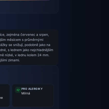
ěsíce, zejména červenec a srpen,
vějším měsícem s průměrnými
ážky se snižují, podobně jako na
adné, s lednem jako nejchladnějším
vně nízké, v lednu kolem 24 mm.
jšími zimami.
PRO ALERGIKY
Mírná
 ne