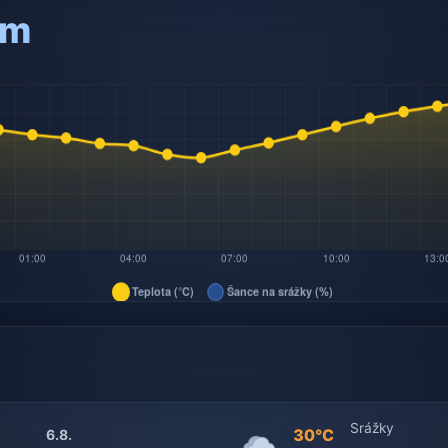
am
Srážky
30°C
6.8.