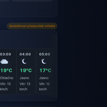
vlhkosti 38 %.
Spolehlivost předpovědi: střední
03:00
04:00
05:00
06:00
07:00
08:0
19°C
19°C
17°C
17°C
18°C
19°
Oblačno
Jasno
Jasno
Jasno
Jasno
Jasn
Vítr:
13
Vítr:
13
Vítr:
12
Vítr:
11
Vítr:
10
Vítr:
1
km/h
km/h
km/h
km/h
km/h
km/h