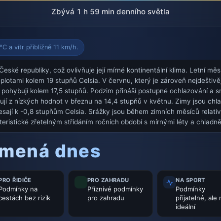
Zbývá 1 h 59 min denního světla
C a vítr přibližně 11 km/h.
České republiky, což ovlivňuje její mírné kontinentální klima. Letní m
eplotami kolem 19 stupňů Celsia. V červnu, který je zároveň nejdešti
pohybují kolem 17,5 stupňů. Podzim přináší postupné ochlazování a sr
šují z nízkých hodnot v březnu na 14,4 stupňů v květnu. Zimy jsou chl
sají k -0,8 stupňům Celsia. Srážky jsou během zimních měsíců relati
kteristické zřetelným střídáním ročních období s mírnými léty a chladně
amená dnes
PRO ŘIDIČE
PRO ZAHRADU
NA SPORT
Podmínky na
Příznivé podmínky
Podmínky
cestách bez rizik
pro zahradu
přijatelné, ale
ideální