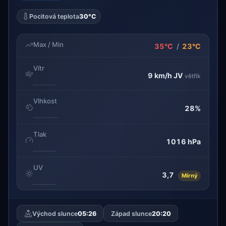
Pocitová teplota
30°C
Max / Min
35°C
/
23°C
Vítr
9 km/h
JV
větřík
Vlhkost
28%
Tlak
1016 hPa
UV
3,7
Mírný
Východ slunce
05:26
Západ slunce
20:20