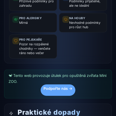
Příznivé podmínky pro
Podmínky přijatelné,
zahradu
ale ne ideální
PRO ALERGIKY
NA HOUBY
Mírná
Nevhodné podmínky
pro růst hub
PRO PEJSKAŘE
Pozor na rozpálené
chodníky — venčete
ráno nebo večer
🐒 Tento web provozuje útulek pro opuštěná zvířata Mini
ZOO.
Podpořte nás →
Praktické dopady