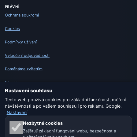
PRÁVNÍ
Ochrana soukromí
Cookies
Podmínky užívání
Vyloučení odpovědnosti
Pomáháme zvířatům
Sitemap
Nastavení souhlasu
Nastavení
Tento web používá cookies pro základní funkčnost, měření
návštěvnosti a po vašem souhlasu i pro reklamu Google.
Nastavení
Naše weby o počasí:
Nezbytné cookies
Zajišťují základní fungování webu, bezpečnost a
🇨🇿 Česko
🇭🇷 Chorvatsko
🇧🇬 Bulharsko
uložení vaší volby souhlasu.