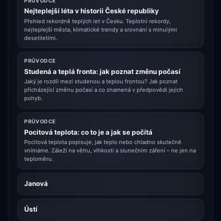
PRŮVODCE
Nejteplejší léta v historii České republiky
Přehled rekordně teplých let v Česku. Teplotní rekordy,
nejteplejší města, klimatické trendy a srovnání s minulými
desetiletími.
PRŮVODCE
Studená a teplá fronta: jak poznat změnu počasí
Jaký je rozdíl mezi studenou a teplou frontou? Jak poznat
přicházející změnu počasí a co znamená v předpovědi jejich
pohyb.
PRŮVODCE
Pocitová teplota: co to je a jak se počítá
Pocitová teplota popisuje, jak teplo nebo chladno skutečně
vnímáme. Záleží na větru, vlhkosti a slunečním záření – ne jen na
teploměru.
Janová
Ústí