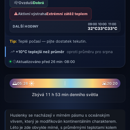
Ovzduší
Dobrá
⚠️
Aktivní výstraha
Extrémní zátěž teplem
09:00
10:00
11:00
DALŠÍ HODINY
32°C
33°C
33°C
Tip:
Teplé počasí — pijte dostatek tekutin.
+10°C teplejší než průměr
oproti průměru pro srpna
Aktualizováno před 26 min ·
08:00
☀
🌅
🌇
05:26
20:20
Zbývá 11 h 53 min denního světla
Huslenky se nacházejí v mírném pásmu s oceánským
vlivem, který je modifikován kontinentálním charakterem.
Léto je zde obvykle mírné, s průměrnými teplotami kolem