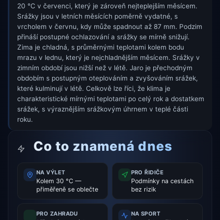
20 °C v červenci, který je zároveň nejteplejším měsícem.
Srážky jsou v letních měsících poměrně vydatné, s
vrcholem v červnu, kdy může spadnout až 87 mm. Podzim
přináší postupné ochlazování a srážky se mírně snižují.
Zima je chladná, s průměrnými teplotami kolem bodu
mrazu v lednu, který je nejchladnějším měsícem. Srážky v
zimním období jsou nižší než v létě. Jaro je přechodným
obdobím s postupným oteplováním a zvyšováním srážek,
které kulminují v létě. Celkově lze říci, že klima je
charakteristické mírnými teplotami po celý rok a dostatkem
srážek, s výraznějším srážkovým úhrnem v teplé části
roku.
Co to znamená dnes
NA VÝLET
PRO ŘIDIČE
Kolem 30 °C —
Podmínky na cestách
přiměřeně se oblečte
bez rizik
PRO ZAHRADU
NA SPORT