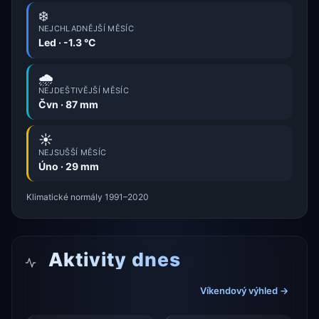
❄️
NEJCHLADNĚJŠÍ MĚSÍC
Led · -1.3 °C
🌧️
NEJDEŠTIVĚJŠÍ MĚSÍC
Čvn · 87 mm
☀️
NEJSUŠŠÍ MĚSÍC
Úno · 29 mm
Klimatické normály 1991–2020
Aktivity dnes
Víkendový výhled →