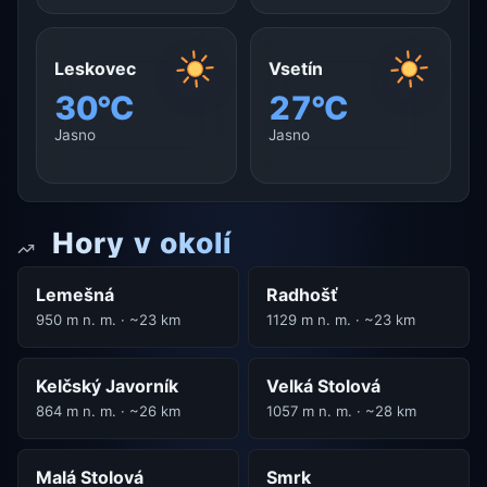
Leskovec
Vsetín
30°C
27°C
Jasno
Jasno
Hory v okolí
Lemešná
Radhošť
950 m n. m. · ~23 km
1129 m n. m. · ~23 km
Kelčský Javorník
Velká Stolová
864 m n. m. · ~26 km
1057 m n. m. · ~28 km
Malá Stolová
Smrk