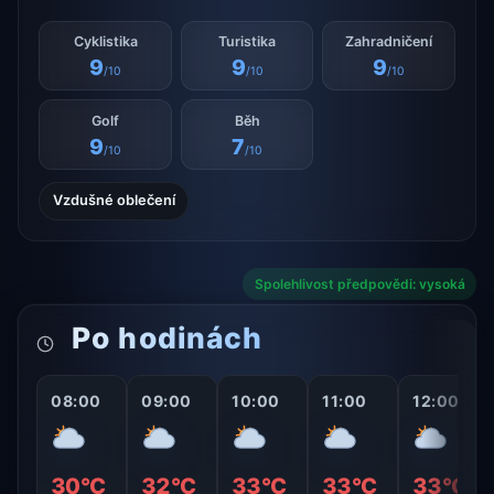
Cyklistika
Turistika
Zahradničení
9
9
9
/10
/10
/10
Golf
Běh
9
7
/10
/10
Vzdušné oblečení
Spolehlivost předpovědi: vysoká
Po hodinách
08:00
09:00
10:00
11:00
12:00
30°C
32°C
33°C
33°C
33°C