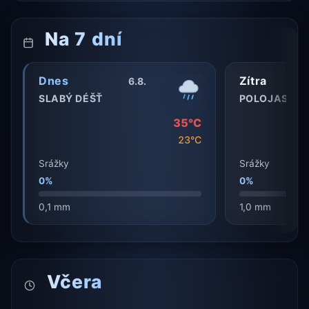
Na 7 dní
Dnes
Zítra
6.8.
SLABÝ DÉŠŤ
POLOJASNO
35°C
23°C
Srážky
Srážky
0%
0%
0,1 mm
1,0 mm
Včera