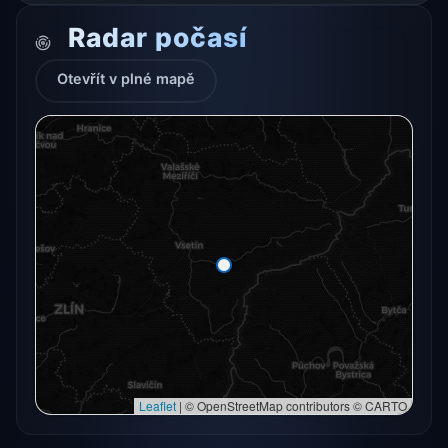
Radar počasí
Otevřít v plné mapě
Radarový snímek momentálně není dostupný.
Otevřít v plné mapě
Otevřít v plné mapě →
Zkusit znovu
Leaflet
|
© OpenStreetMap contributors © CARTO