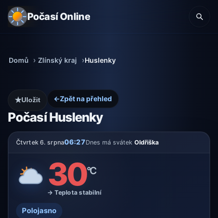
Počasí Online
Domů
Zlínský kraj
Huslenky
←
Zpět na přehled
★
Uložit
Počasí Huslenky
06:27
Čtvrtek 6. srpna
Dnes má svátek
Oldřiška
30
°C
→ Teplota stabilní
Polojasno