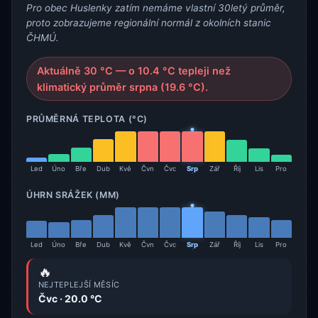
Pro obec Huslenky zatím nemáme vlastní 30letý průměr,
proto zobrazujeme regionální normál z okolních stanic
ČHMÚ.
Aktuálně 30 °C — o 10.4 °C tepleji než
klimatický průměr srpna (19.6 °C).
PRŮMĚRNÁ TEPLOTA (°C)
Led
Úno
Bře
Dub
Kvě
Čvn
Čvc
Srp
Zář
Říj
Lis
Pro
ÚHRN SRÁŽEK (MM)
Led
Úno
Bře
Dub
Kvě
Čvn
Čvc
Srp
Zář
Říj
Lis
Pro
🔥
NEJTEPLEJŠÍ MĚSÍC
Čvc · 20.0 °C