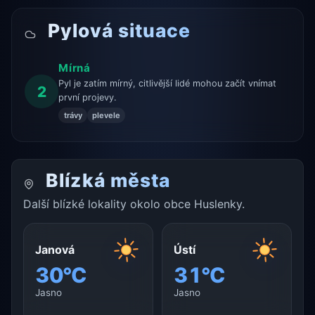
Pylová situace
Mírná
Pyl je zatím mírný, citlivější lidé mohou začít vnímat
2
první projevy.
trávy
plevele
Blízká města
Další blízké lokality okolo obce Huslenky.
Janová
Ústí
30°C
31°C
Jasno
Jasno