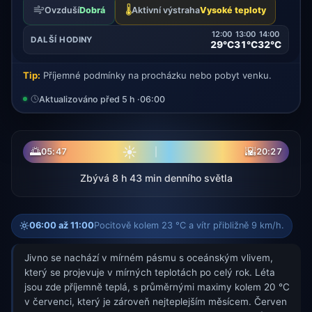
🌡️
Ovzduší
Dobrá
Aktivní výstraha
Vysoké teploty
12:00
13:00
14:00
DALŠÍ HODINY
29°C
31°C
32°C
Tip:
Příjemné podmínky na procházku nebo pobyt venku.
Aktualizováno před 5 h ·
06:00
☀
🌅
🌇
05:47
20:27
Zbývá 8 h 43 min denního světla
06:00 až 11:00
Pocitově kolem 23 °C a vítr přibližně 9 km/h.
Jivno se nachází v mírném pásmu s oceánským vlivem,
který se projevuje v mírných teplotách po celý rok. Léta
jsou zde příjemně teplá, s průměrnými maximy kolem 20 °C
v červenci, který je zároveň nejteplejším měsícem. Červen