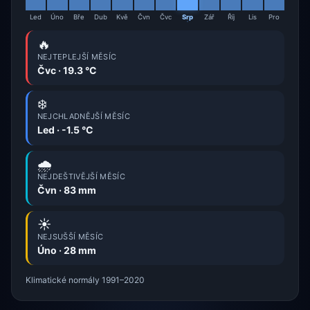
Led
Úno
Bře
Dub
Kvě
Čvn
Čvc
Srp
Zář
Říj
Lis
Pro
🔥
NEJTEPLEJŠÍ MĚSÍC
Čvc · 19.3 °C
❄️
NEJCHLADNĚJŠÍ MĚSÍC
Led · -1.5 °C
🌧️
NEJDEŠTIVĚJŠÍ MĚSÍC
Čvn · 83 mm
☀️
NEJSUŠŠÍ MĚSÍC
Úno · 28 mm
Klimatické normály 1991–2020