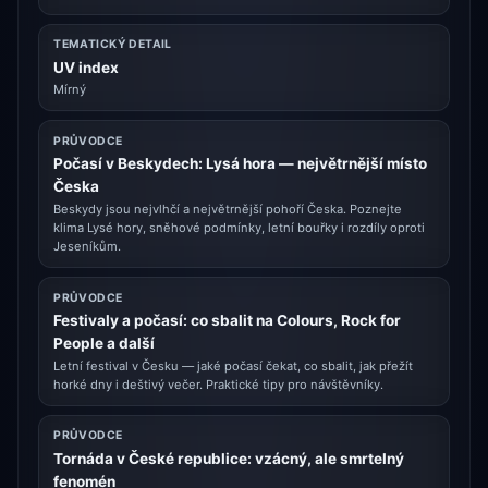
TEMATICKÝ DETAIL
UV index
Mírný
PRŮVODCE
Počasí v Beskydech: Lysá hora — největrnější místo
Česka
Beskydy jsou nejvlhčí a největrnější pohoří Česka. Poznejte
klima Lysé hory, sněhové podmínky, letní bouřky i rozdíly oproti
Jeseníkům.
PRŮVODCE
Festivaly a počasí: co sbalit na Colours, Rock for
People a další
Letní festival v Česku — jaké počasí čekat, co sbalit, jak přežít
horké dny i deštivý večer. Praktické tipy pro návštěvníky.
PRŮVODCE
Tornáda v České republice: vzácný, ale smrtelný
fenomén