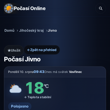
Počasí Online
Domů
Jihočeský kraj
Jivno
←
Zpět na přehled
★
Uložit
Počasí Jivno
09:43
Pondělí 10. srpna
Dnes má svátek
Vavřinec
18
°C
→ Teplota stabilní
Polojasno