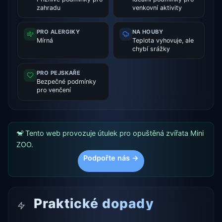
zahradu
venkovní aktivity
PRO ALERGIKY
NA HOUBY
Mírná
Teplota vyhovuje, ale
chybí srážky
PRO PEJSKAŘE
Bezpečné podmínky
pro venčení
🐒 Tento web provozuje útulek pro opuštěná zvířata Mini
ZOO.
Podpořte nás →
Praktické dopady