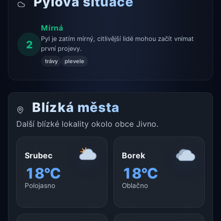
Pylová situace
Mírná
Pyl je zatím mírný, citlivější lidé mohou začít vnímat
2
první projevy.
trávy
plevele
Blízká města
Další blízké lokality okolo obce Jivno.
Srubec
Borek
18°C
18°C
Polojasno
Oblačno