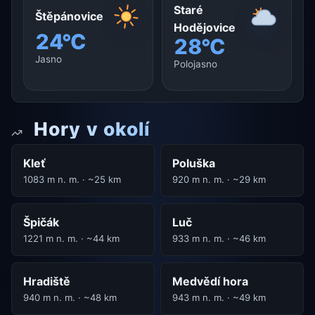
Staré
Štěpánovice
Hodějovice
24°C
28°C
Jasno
Polojasno
Hory v okolí
Kleť
Poluška
1083 m n. m. · ~25 km
920 m n. m. · ~29 km
Špičák
Luč
1221 m n. m. · ~44 km
933 m n. m. · ~46 km
Hradiště
Medvědí hora
940 m n. m. · ~48 km
943 m n. m. · ~49 km