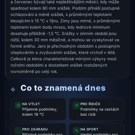
a červenec bývají také nejdeštivějšími měsíci, kdy může
spadnout kolem 80 mm srážek. Podzim přináší postupné
ochlazování a méně srážek, s průměrnými teplotami
klesajícími k 15 °C v říjnu. Zimy jsou mírné, s průměrnými
teplotami kolem bodu mrazu, kdy lednové minimum
dosahuje přibližně -1,5 °C. Srážky v zimním období jsou
nižší, kolem 30 mm měsíčně, a mohou se vyskytovat ve
formě sněhu. Jaro je přechodným obdobím s postupným
oteplováním a zvyšováním srážek, které vrcholí v létě.
Celkově je klima charakteristické mírnými výkyvy mezi
ročními obdobími a dostatkem srážek rozložených
rovnoměrně po celý rok.
Co to znamená dnes
NA VÝLET
PRO ŘIDIČE
Příjemné podmínky,
Podmínky na cestách
kolem 18 °C
bez rizik
PRO ZAHRADU
NA SPORT
Příznivé podmínky pro
Ideální podmínky pro