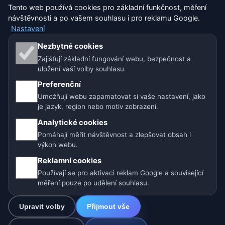
Nastavení
Tento web používá cookies pro základní funkčnost, měření
návštěvnosti a po vašem souhlasu i pro reklamu Google.
Nastavení
Naše weby o počasí:
Nezbytné cookies
Zajišťují základní fungování webu, bezpečnost a
🇨🇿 Česko
🇭🇷 Chorvatsko
🇧🇬 Bulharsko
uložení vaší volby souhlasu.
🇩🇪🇦🇹🇨🇭 Německo / Rakousko / Švýcarsko
Preferenční
Umožňují webu zapamatovat si vaše nastavení, jako
🌎 Latinská Amerika a Španělsko
je jazyk, region nebo motiv zobrazení.
Analytické cookies
🇮🇳 Jižní a jihovýchodní Asie
🌍 Mezinárodní síť počasí
Pomáhají měřit návštěvnost a zlepšovat obsah i
výkon webu.
Provozovatel: Spolek Minizoo.cz z.s. | IČO: 21135550 |
Reklamní cookies
info@pocasi.online
Používají se pro aktivaci reklam Google a související
© 2026 Počasí Online · Meteorologická data: MET Norway · Open-
měření pouze po udělení souhlasu.
Meteo. Výstrahy počasí: ČHMÚ.
Upravit volby
Přijmout vše
0