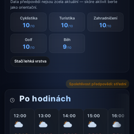
Data předpovědi nejsou zcela aktuální — skóre aktivit berte
jako orientační.
Cyklistika
Turistika
Zahradničení
10
10
10
/10
/10
/10
Golf
Běh
10
9
/10
/10
Stačí lehká vrstva
Spolehlivost předpovědi: střední
Po hodinách
12:00
13:00
14:00
15:00
16:00