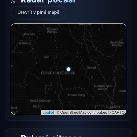
Otevřít v plné mapě
Radarový snímek momentálně není dostupný.
Otevřít v plné mapě
Otevřít v plné mapě →
Zkusit znovu
Leaflet
|
© OpenStreetMap contributors © CARTO