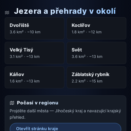
Jezera a přehrady v okolí
Dvořiště
Koclířov
3.6 km² · ~10 km
1.8 km² · ~12 km
Velký Tisý
Svět
3.1 km² · ~13 km
3.6 km² · ~13 km
Káňov
Záblatský rybník
1.6 km² · ~13 km
2.2 km² · ~15 km
Počasí v regionu
Projděte další města — Jihočeský kraj a navazující krajský
přehled.
Otevřít stránku kraje