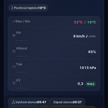
Pocitová teplota
18°C
Max / Min
32°C
/
18°C
Vítr
8 km/h
J
větřík
Vlhkost
65%
Tlak
1015 hPa
UV
0,3
Nízký
Východ slunce
05:47
Západ slunce
20:27