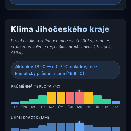
Klima Jihočeského kraje
Pro obec Jivno zatím nemáme vlastní 30letý průměr,
proto zobrazujeme regionální normál z okolních stanic
ČHMÚ.
Aktuálně 18 °C — o 0.7 °C chladněji než
klimatický průměr srpna (18.8 °C).
PRŮMĚRNÁ TEPLOTA (°C)
Led
Úno
Bře
Dub
Kvě
Čvn
Čvc
Srp
Zář
Říj
Lis
Pro
ÚHRN SRÁŽEK (MM)