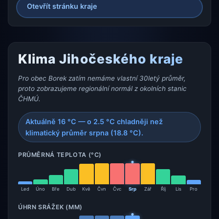
Otevřít stránku kraje
Klima Jihočeského kraje
Pro obec Borek zatím nemáme vlastní 30letý průměr,
proto zobrazujeme regionální normál z okolních stanic
ČHMÚ.
Aktuálně 16 °C — o 2.5 °C chladněji než
klimatický průměr srpna (18.8 °C).
PRŮMĚRNÁ TEPLOTA (°C)
Led
Úno
Bře
Dub
Kvě
Čvn
Čvc
Srp
Zář
Říj
Lis
Pro
ÚHRN SRÁŽEK (MM)