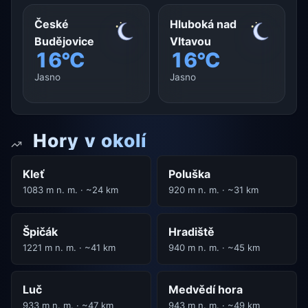
České
Hluboká nad
Budějovice
Vltavou
16°C
16°C
Jasno
Jasno
Hory v okolí
Kleť
Poluška
1083 m n. m. · ~24 km
920 m n. m. · ~31 km
Špičák
Hradiště
1221 m n. m. · ~41 km
940 m n. m. · ~45 km
Luč
Medvědí hora
933 m n. m. · ~47 km
943 m n. m. · ~49 km