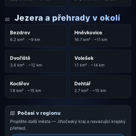
Jezera a přehrady v okolí
Bezdrev
Hněvkovice
6.2 km² · ~9 km
16.7 km² · ~11 km
Dvořiště
Volešek
3.6 km² · ~12 km
1.1 km² · ~14 km
Koclířov
Dehtář
1.8 km² · ~15 km
2.7 km² · ~15 km
Počasí v regionu
Projděte další města — Jihočeský kraj a navazující krajský
přehled.