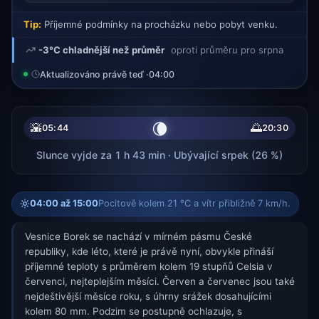
Tip:
Příjemné podmínky na procházku nebo pobyt venku.
-3°C chladnější než průměr
oproti průměru pro srpna
Aktualizováno právě teď ·
04:00
🌘
🌇
🌅
05:44
20:30
Slunce vyjde za 1 h 43 min · Ubývající srpek (26 %)
04:00 až 15:00
Pocitově kolem 21 °C a vítr přibližně 7 km/h.
Vesnice Borek se nachází v mírném pásmu České
republiky, kde léto, které je právě nyní, obvykle přináší
příjemné teploty s průměrem kolem 19 stupňů Celsia v
červenci, nejteplejším měsíci. Červen a červenec jsou také
nejdeštivější měsíce roku, s úhrny srážek dosahujícími
kolem 80 mm. Podzim se postupně ochlazuje, s