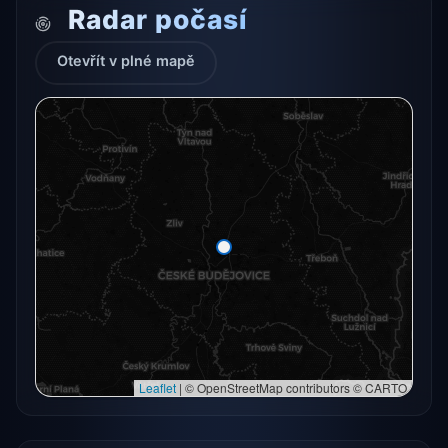
Radar počasí
Otevřít v plné mapě
Radarový snímek momentálně není dostupný.
Otevřít v plné mapě
Otevřít v plné mapě →
Zkusit znovu
Leaflet
|
© OpenStreetMap contributors © CARTO