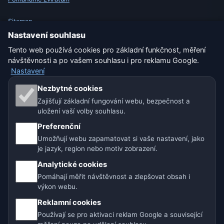
Sitemap
Nastavení souhlasu
Nastavení
Tento web používá cookies pro základní funkčnost, měření
návštěvnosti a po vašem souhlasu i pro reklamu Google.
Nastavení
Naše weby o počasí:
Nezbytné cookies
Zajišťují základní fungování webu, bezpečnost a
🇨🇿 Česko
🇭🇷 Chorvatsko
🇧🇬 Bulharsko
uložení vaší volby souhlasu.
🇩🇪🇦🇹🇨🇭 Německo / Rakousko / Švýcarsko
Preferenční
Umožňují webu zapamatovat si vaše nastavení, jako
🌎 Latinská Amerika a Španělsko
je jazyk, region nebo motiv zobrazení.
Analytické cookies
🇮🇳 Jižní a jihovýchodní Asie
🌍 Mezinárodní síť počasí
Pomáhají měřit návštěvnost a zlepšovat obsah i
výkon webu.
Provozovatel: Spolek Minizoo.cz z.s. | IČO: 21135550 |
Reklamní cookies
info@pocasi.online
Používají se pro aktivaci reklam Google a související
© 2026 Počasí Online · Meteorologická data: MET Norway · Open-