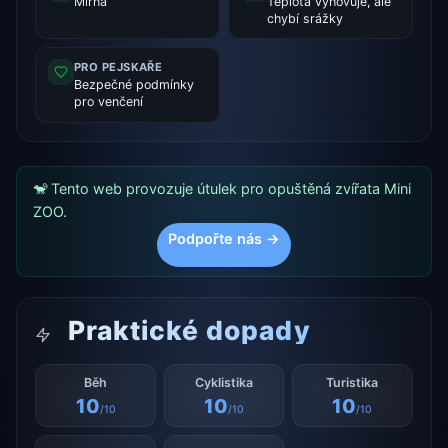
Mírná
Teplota vyhovuje, ale
chybí srážky
PRO PEJSKAŘE
Bezpečné podmínky
pro venčení
🐒 Tento web provozuje útulek pro opuštěná zvířata Mini
ZOO.
Podpořte nás →
Praktické dopady
Běh
Cyklistika
Turistika
10
10
10
/10
/10
/10