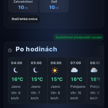
Zahradničení
Golf
10
10
/10
/10
Stačí lehká vrstva
Spolehlivost předpovědi: vysoká
Po hodinách
04:00
05:00
06:00
07:00
08:00
16°C
15°C
15°C
16°C
18°C
Jasno
Jasno
Jasno
Polojasno
Polojasno
Vítr:
9
Vítr:
7
Vítr:
8
Vítr:
10
Vítr:
8
km/h
km/h
km/h
km/h
km/h