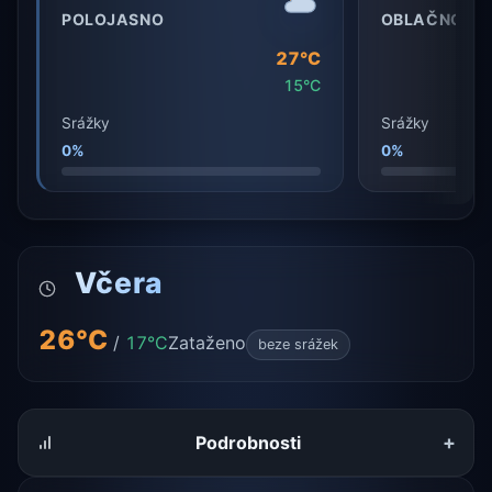
POLOJASNO
OBLAČNO
27°C
15°C
Srážky
Srážky
0%
0%
Včera
26°C
/
17°C
Zataženo
beze srážek
+
Podrobnosti