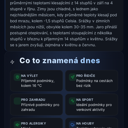
průměrnými teplotami klesajícími z 14 stupňů v září na 4
stupně v říjnu. Zimy jsou chladné, s lednem jako
nejchladnějším měsícem, kdy průměrné teploty klesají pod
bod mrazu, kolem -1,5 stupňů Celsia. Srážky v zimních
měsících jsou nižší, obvykle kolem 30-35 mm. Jaro přináší
postupné oteplování, s teplotami stoupajícími z několika
stupňů v březnu k příjemným 14 stupňům v květnu. Srážky
se s jarem zvyšují, zejména v květnu a červnu.
Co to znamená dnes
NA VÝLET
PRO ŘIDIČE
Příjemné podmínky,
Podmínky na cestách
kolem 16 °C
bez rizik
PRO ZAHRADU
NA SPORT
Příznivé podmínky pro
Ideální podmínky pro
zahradu
venkovní aktivity
PRO ALERGIKY
NA HOUBY