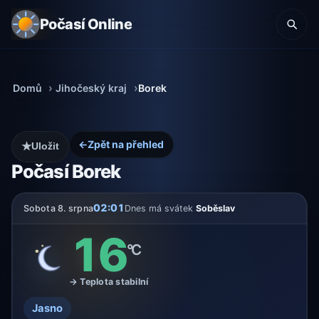
Počasí Online
Domů
Jihočeský kraj
Borek
←
Zpět na přehled
★
Uložit
Počasí Borek
02:01
Sobota 8. srpna
Dnes má svátek
Soběslav
16
°C
→ Teplota stabilní
Jasno