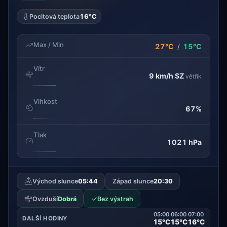
Pocitová teplota
16°C
Max / Min
27°C
/
15°C
Vítr
9 km/h
SZ
větřík
Vlhkost
67%
Tlak
1021 hPa
Východ slunce
05:44
Západ slunce
20:30
✓
Ovzduší
Dobrá
Bez výstrah
05:00
06:00
07:00
DALŠÍ HODINY
15°C
15°C
16°C