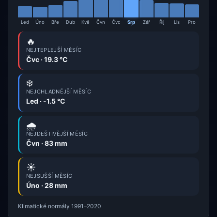
Led
Úno
Bře
Dub
Kvě
Čvn
Čvc
Srp
Zář
Říj
Lis
Pro
🔥
NEJTEPLEJŠÍ MĚSÍC
Čvc · 19.3 °C
❄️
NEJCHLADNĚJŠÍ MĚSÍC
Led · -1.5 °C
🌧️
NEJDEŠTIVĚJŠÍ MĚSÍC
Čvn · 83 mm
☀️
NEJSUŠŠÍ MĚSÍC
Úno · 28 mm
Klimatické normály 1991–2020