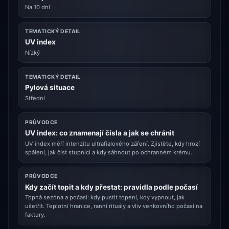
Na 10 dní
TEMATICKÝ DETAIL
UV index
Nízký
TEMATICKÝ DETAIL
Pylová situace
Střední
PRŮVODCE
UV index: co znamenají čísla a jak se chránit
UV index měří intenzitu ultrafialového záření. Zjistěte, kdy hrozí
spálení, jak číst stupnici a kdy sáhnout po ochranném krému.
PRŮVODCE
Kdy začít topit a kdy přestat: pravidla podle počasí
Topná sezóna a počasí: kdy pustit topení, kdy vypnout, jak
ušetřit. Teplotní hranice, ranní rituály a vliv venkovního počasí na
faktury.