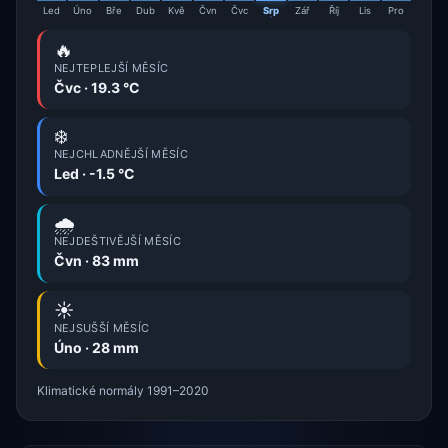
Led
Úno
Bře
Dub
Kvě
Čvn
Čvc
Srp
Zář
Říj
Lis
Pro
🔥
NEJTEPLEJŠÍ MĚSÍC
Čvc · 19.3 °C
❄️
NEJCHLADNĚJŠÍ MĚSÍC
Led · -1.5 °C
🌧️
NEJDEŠTIVĚJŠÍ MĚSÍC
Čvn · 83 mm
☀️
NEJSUŠŠÍ MĚSÍC
Úno · 28 mm
Klimatické normály 1991–2020