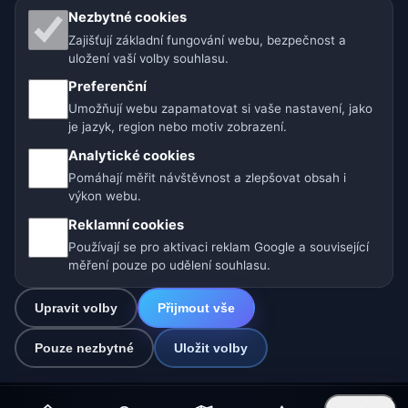
Naše weby o počasí:
Nezbytné cookies
Zajišťují základní fungování webu, bezpečnost a
🇨🇿 Česko
🇭🇷 Chorvatsko
🇧🇬 Bulharsko
uložení vaší volby souhlasu.
🇩🇪🇦🇹🇨🇭 Německo / Rakousko / Švýcarsko
Preferenční
Umožňují webu zapamatovat si vaše nastavení, jako
🌎 Latinská Amerika a Španělsko
je jazyk, region nebo motiv zobrazení.
Analytické cookies
🇮🇳 Jižní a jihovýchodní Asie
🌍 Mezinárodní síť počasí
Pomáhají měřit návštěvnost a zlepšovat obsah i
výkon webu.
Provozovatel: Spolek Minizoo.cz z.s. | IČO: 21135550 |
Reklamní cookies
info@pocasi.online
Používají se pro aktivaci reklam Google a související
© 2026 Počasí Online · Meteorologická data: MET Norway · Open-
měření pouze po udělení souhlasu.
Meteo. Výstrahy počasí: ČHMÚ.
Upravit volby
Přijmout vše
0
Pouze nezbytné
Uložit volby
☁️