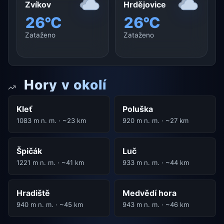
Zvíkov
Hrdějovice
26°C
26°C
Zataženo
Zataženo
Hory v okolí
Kleť
Poluška
1083 m n. m. · ~23 km
920 m n. m. · ~27 km
Špičák
Luč
1221 m n. m. · ~41 km
933 m n. m. · ~44 km
Hradiště
Medvědí hora
940 m n. m. · ~45 km
943 m n. m. · ~46 km