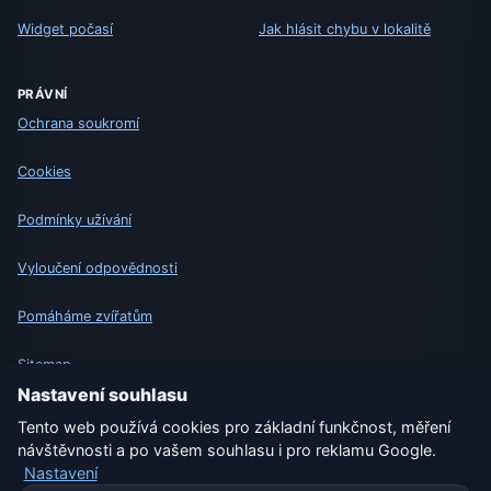
Widget počasí
Jak hlásit chybu v lokalitě
PRÁVNÍ
Ochrana soukromí
Cookies
Podmínky užívání
Vyloučení odpovědnosti
Pomáháme zvířatům
Sitemap
Nastavení souhlasu
Nastavení
Tento web používá cookies pro základní funkčnost, měření
návštěvnosti a po vašem souhlasu i pro reklamu Google.
Nastavení