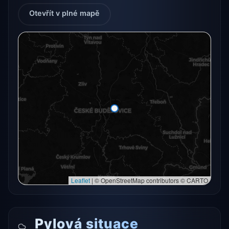
Otevřít v plné mapě
Radarový snímek momentálně není dostupný.
Otevřít v plné mapě
Otevřít v plné mapě →
Zkusit znovu
Leaflet
|
© OpenStreetMap contributors © CARTO
Pylová situace