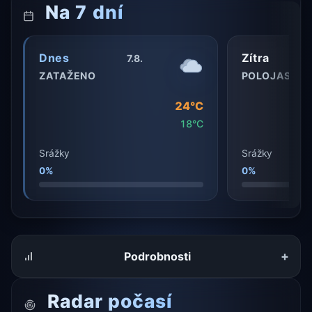
Na 7 dní
Dnes
Zítra
7.8.
ZATAŽENO
POLOJASNO
24°C
18°C
Srážky
Srážky
0%
0%
+
Podrobnosti
Radar počasí