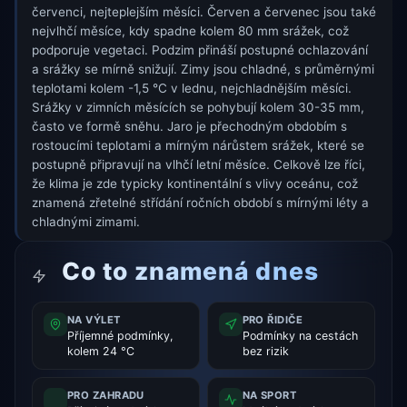
červenci, nejteplejším měsíci. Červen a červenec jsou také
nejvlhčí měsíce, kdy spadne kolem 80 mm srážek, což
podporuje vegetaci. Podzim přináší postupné ochlazování
a srážky se mírně snižují. Zimy jsou chladné, s průměrnými
teplotami kolem -1,5 °C v lednu, nejchladnějším měsíci.
Srážky v zimních měsících se pohybují kolem 30-35 mm,
často ve formě sněhu. Jaro je přechodným obdobím s
rostoucími teplotami a mírným nárůstem srážek, které se
postupně připravují na vlhčí letní měsíce. Celkově lze říci,
že klima je zde typicky kontinentální s vlivy oceánu, což
znamená zřetelné střídání ročních období s mírnými léty a
chladnými zimami.
Co to znamená dnes
NA VÝLET
PRO ŘIDIČE
Příjemné podmínky,
Podmínky na cestách
kolem 24 °C
bez rizik
PRO ZAHRADU
NA SPORT