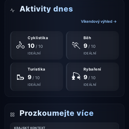
Aktivity dnes
Víkendový výhled →
Cyklistika
Běh
🚴
🏃
10
9
/ 10
/ 10
IDEÁLNÍ
IDEÁLNÍ
Turistika
Rybaření
🥾
🎣
9
9
/ 10
/ 10
IDEÁLNÍ
IDEÁLNÍ
Prozkoumejte více
KRAJSKÝ KONTEXT