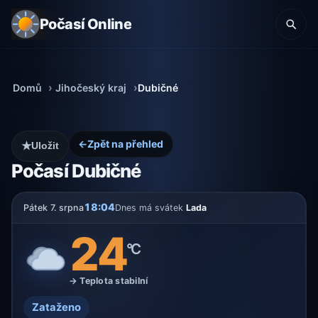
Počasí Online
Domů
Jihočeský kraj
Dubičné
←
Zpět na přehled
★
Uložit
Počasí Dubičné
18:04
Pátek 7. srpna
Dnes má svátek
Lada
24
°C
→ Teplota stabilní
Zataženo