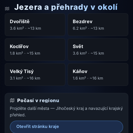
Jezera a přehrady v okolí
Dvořiště
Bezdrev
3.6 km² · ~13 km
6.2 km² · ~13 km
Koclířov
Svět
1.8 km² · ~15 km
3.6 km² · ~15 km
Velký Tisý
Káňov
3.1 km² · ~16 km
1.6 km² · ~16 km
Počasí v regionu
Projděte další města — Jihočeský kraj a navazující krajský
přehled.
Otevřít stránku kraje