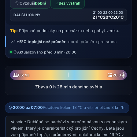
✓
Ovzduší
Dobrá
Bez výstrah
21:00
22:00
23:00
DALŠÍ HODINY
21°C
20°C
20°C
Tip:
Příjemné podmínky na procházku nebo pobyt venku.
+5°C teplejší než průměr
oproti průměru pro srpna
Aktualizováno před 3 min ·
20:00
☀
🌅
🌇
05:43
20:32
Zbývá 0 h 28 min denního světla
20:00 až 07:00
Pocitově kolem 18 °C a vítr přibližně 8 km/h.
Vesnice Dubičné se nachází v mírném pásmu s oceánským
vlivem, který je charakteristický pro jižní Čechy. Léta jsou
zde příjemně teplá, s průměrnými teplotami kolem 19 °C v