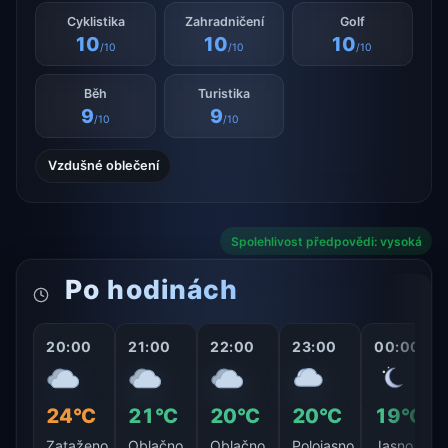
Cyklistika
Zahradničení
Golf
10
10
10
/10
/10
/10
Běh
Turistika
9
9
/10
/10
Vzdušné oblečení
Spolehlivost předpovědi: vysoká
Po hodinách
20:00
21:00
22:00
23:00
00:00
24°C
21°C
20°C
20°C
19°C
Zataženo
Oblačno
Oblačno
Polojasno
Jasno