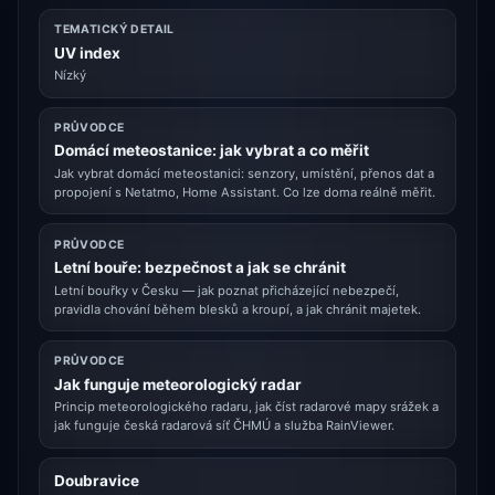
TEMATICKÝ DETAIL
UV index
Nízký
PRŮVODCE
Domácí meteostanice: jak vybrat a co měřit
Jak vybrat domácí meteostanici: senzory, umístění, přenos dat a
propojení s Netatmo, Home Assistant. Co lze doma reálně měřit.
PRŮVODCE
Letní bouře: bezpečnost a jak se chránit
Letní bouřky v Česku — jak poznat přicházející nebezpečí,
pravidla chování během blesků a kroupí, a jak chránit majetek.
PRŮVODCE
Jak funguje meteorologický radar
Princip meteorologického radaru, jak číst radarové mapy srážek a
jak funguje česká radarová síť ČHMÚ a služba RainViewer.
Doubravice