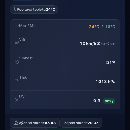
Pocitová teplota
24°C
Max / Min
24°C
/
18°C
Vítr
13 km/h
Z
slabý vítr
Vlhkost
51%
Tlak
1018 hPa
UV
0,3
Nízký
Východ slunce
05:43
Západ slunce
20:32