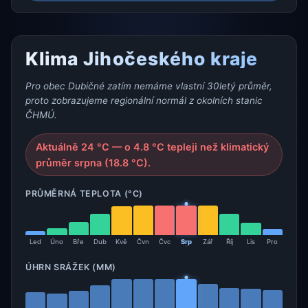
Klima Jihočeského kraje
Pro obec Dubičné zatím nemáme vlastní 30letý průměr,
proto zobrazujeme regionální normál z okolních stanic
ČHMÚ.
Aktuálně 24 °C — o 4.8 °C tepleji než klimatický
průměr srpna (18.8 °C).
PRŮMĚRNÁ TEPLOTA (°C)
Led
Úno
Bře
Dub
Kvě
Čvn
Čvc
Srp
Zář
Říj
Lis
Pro
ÚHRN SRÁŽEK (MM)