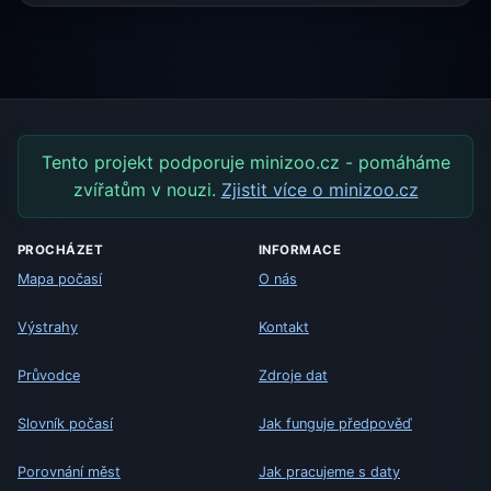
Tento projekt podporuje minizoo.cz - pomáháme
zvířatům v nouzi.
Zjistit více o minizoo.cz
PROCHÁZET
INFORMACE
Mapa počasí
O nás
Výstrahy
Kontakt
Průvodce
Zdroje dat
Slovník počasí
Jak funguje předpověď
Porovnání měst
Jak pracujeme s daty