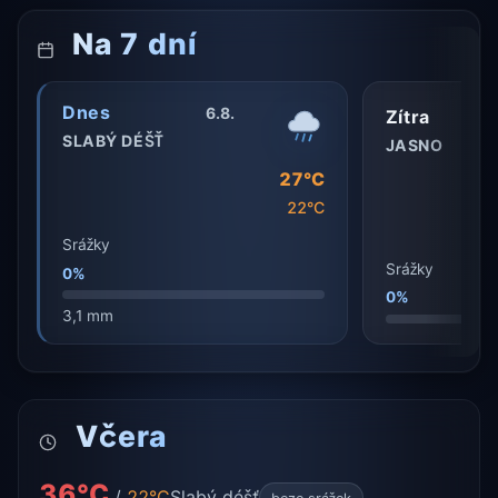
Na 7 dní
Dnes
6.8.
Zítra
SLABÝ DÉŠŤ
JASNO
27°C
22°C
Srážky
Srážky
0%
0%
3,1 mm
Včera
36°C
/
22°C
Slabý déšť