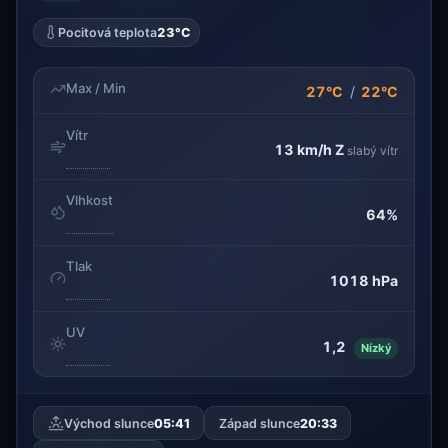
Pocitová teplota
23°C
Max / Min
27°C
/
22°C
Vítr
13 km/h
Z
slabý vítr
Vlhkost
64%
Tlak
1018 hPa
UV
1,2
Nízký
Východ slunce
05:41
Západ slunce
20:33