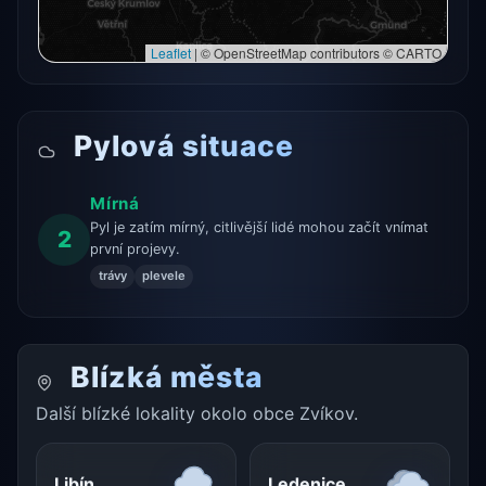
Leaflet
|
© OpenStreetMap contributors © CARTO
Pylová situace
Mírná
Pyl je zatím mírný, citlivější lidé mohou začít vnímat
2
první projevy.
trávy
plevele
Blízká města
Další blízké lokality okolo obce Zvíkov.
Libín
Ledenice