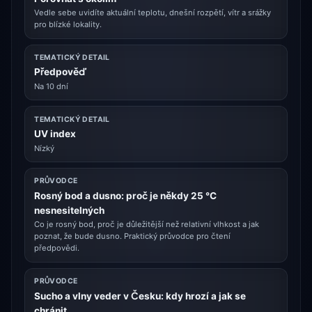
Vedle sebe uvidíte aktuální teplotu, dnešní rozpětí, vítr a srážky
pro blízké lokality.
TEMATICKÝ DETAIL
Předpověď
Na 10 dní
TEMATICKÝ DETAIL
UV index
Nízký
PRŮVODCE
Rosný bod a dusno: proč je někdy 25 °C
nesnesitelných
Co je rosný bod, proč je důležitější než relativní vlhkost a jak
poznat, že bude dusno. Praktický průvodce pro čtení
předpovědi.
PRŮVODCE
Sucho a vlny veder v Česku: kdy hrozí a jak se
chránit