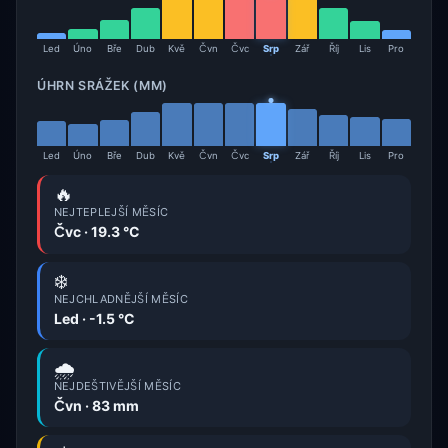
Led
Úno
Bře
Dub
Kvě
Čvn
Čvc
Srp
Zář
Říj
Lis
Pro
ÚHRN SRÁŽEK (MM)
Led
Úno
Bře
Dub
Kvě
Čvn
Čvc
Srp
Zář
Říj
Lis
Pro
🔥
NEJTEPLEJŠÍ MĚSÍC
Čvc · 19.3 °C
❄️
NEJCHLADNĚJŠÍ MĚSÍC
Led · -1.5 °C
🌧️
NEJDEŠTIVĚJŠÍ MĚSÍC
Čvn · 83 mm