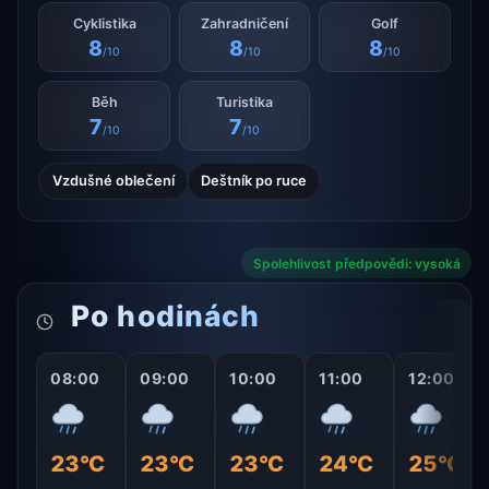
Cyklistika
Zahradničení
Golf
8
8
8
/10
/10
/10
Běh
Turistika
7
7
/10
/10
Vzdušné oblečení
Deštník po ruce
Spolehlivost předpovědi: vysoká
Po hodinách
08:00
09:00
10:00
11:00
12:00
23°C
23°C
23°C
24°C
25°C