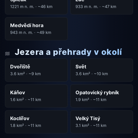
1221 m n. m. · ~46 km
933 m n. m. · ~47 km
Medvědí hora
943 m n. m. · ~49 km
Jezera a přehrady v okolí
Dvořiště
Svět
3.6 km² · ~9 km
3.6 km² · ~10 km
Káňov
Opatovický rybník
1.6 km² · ~11 km
1.9 km² · ~11 km
Koclířov
Velký Tisý
1.8 km² · ~11 km
3.1 km² · ~11 km