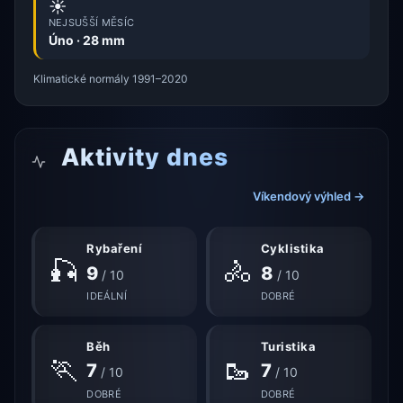
☀️
NEJSUŠŠÍ MĚSÍC
Úno · 28 mm
Klimatické normály 1991–2020
Aktivity dnes
Víkendový výhled →
Rybaření
Cyklistika
🎣
🚴
9
8
/ 10
/ 10
IDEÁLNÍ
DOBRÉ
Běh
Turistika
🏃
🥾
7
7
/ 10
/ 10
DOBRÉ
DOBRÉ