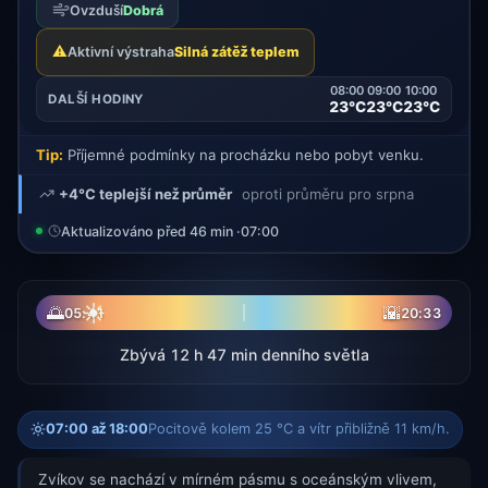
Ovzduší
Dobrá
⚠️
Aktivní výstraha
Silná zátěž teplem
08:00
09:00
10:00
DALŠÍ HODINY
23°C
23°C
23°C
Tip:
Příjemné podmínky na procházku nebo pobyt venku.
+4°C teplejší než průměr
oproti průměru pro srpna
Aktualizováno před 46 min ·
07:00
☀
🌅
🌇
05:41
20:33
Zbývá 12 h 47 min denního světla
07:00 až 18:00
Pocitově kolem 25 °C a vítr přibližně 11 km/h.
Zvíkov se nachází v mírném pásmu s oceánským vlivem,