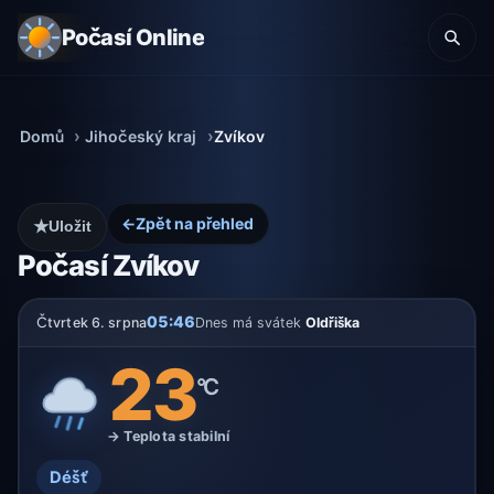
Počasí Online
Domů
Jihočeský kraj
Zvíkov
←
Zpět na přehled
★
Uložit
Počasí Zvíkov
05:46
Čtvrtek 6. srpna
Dnes má svátek
Oldřiška
23
°C
→ Teplota stabilní
Déšť