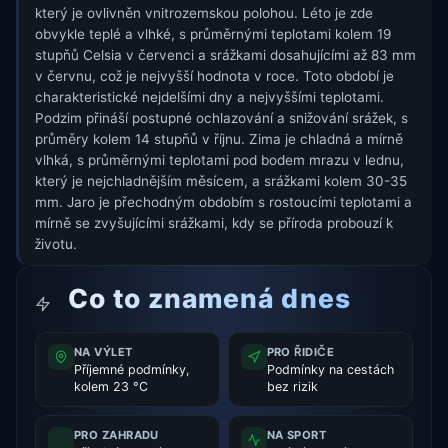
který je ovlivněn vnitrozemskou polohou. Léto je zde
obvykle teplé a vlhké, s průměrnými teplotami kolem 19
stupňů Celsia v červenci a srážkami dosahujícími až 83 mm
v červnu, což je nejvyšší hodnota v roce. Toto období je
charakteristické nejdelšími dny a nejvyššími teplotami.
Podzim přináší postupné ochlazování a snižování srážek, s
průměry kolem 14 stupňů v říjnu. Zima je chladná a mírně
vlhká, s průměrnými teplotami pod bodem mrazu v lednu,
který je nejchladnějším měsícem, a srážkami kolem 30-35
mm. Jaro je přechodným obdobím s rostoucími teplotami a
mírně se zvyšujícími srážkami, kdy se příroda probouzí k
životu.
Co to znamená dnes
NA VÝLET
PRO ŘIDIČE
Příjemné podmínky,
Podmínky na cestách
kolem 23 °C
bez rizik
PRO ZAHRADU
NA SPORT