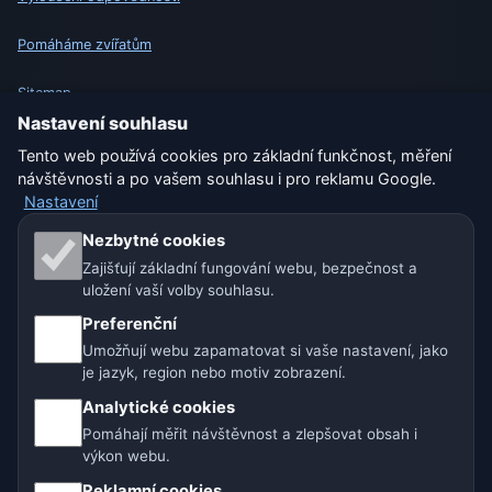
Pomáháme zvířatům
Sitemap
Nastavení souhlasu
Nastavení
Tento web používá cookies pro základní funkčnost, měření
návštěvnosti a po vašem souhlasu i pro reklamu Google.
Nastavení
Naše weby o počasí:
Nezbytné cookies
Zajišťují základní fungování webu, bezpečnost a
🇨🇿 Česko
🇭🇷 Chorvatsko
🇧🇬 Bulharsko
uložení vaší volby souhlasu.
🇩🇪🇦🇹🇨🇭 Německo / Rakousko / Švýcarsko
Preferenční
Umožňují webu zapamatovat si vaše nastavení, jako
🌎 Latinská Amerika a Španělsko
je jazyk, region nebo motiv zobrazení.
Analytické cookies
🇮🇳 Jižní a jihovýchodní Asie
🌍 Mezinárodní síť počasí
Pomáhají měřit návštěvnost a zlepšovat obsah i
výkon webu.
Provozovatel: Spolek Minizoo.cz z.s. | IČO: 21135550 |
Reklamní cookies