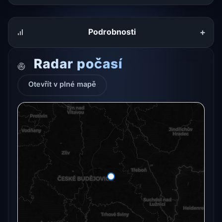
+
Podrobnosti
Radar počasí
Otevřít v plné mapě
Radarový snímek momentálně není dostupný.
Otevřít v plné mapě
Otevřít v plné mapě →
Zkusit znovu