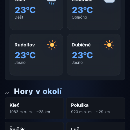
23°C
23°C
Déšť
Oblačno
Rudolfov
Dubičné
23°C
23°C
Jasno
Jasno
Hory v okolí
Kleť
Poluška
1083 m n. m. · ~28 km
920 m n. m. · ~29 km
Špičák
Luč