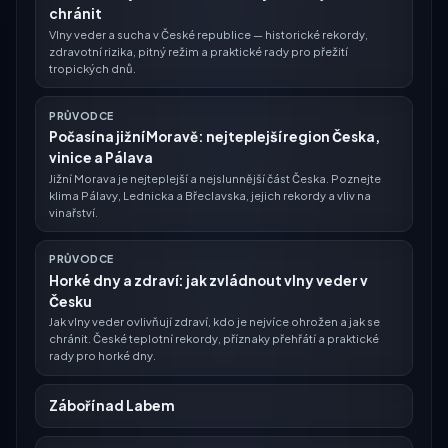
chránit
Vlny veder a sucha v České republice — historické rekordy,
zdravotní rizika, pitný režim a praktické rady pro přežití
tropických dnů.
PRŮVODCE
Počasí na jižní Moravě: nejteplejší region Česka,
vinice a Pálava
Jižní Morava je nejteplejší a nejslunnější část Česka. Poznejte
klima Pálavy, Lednicka a Břeclavska, jejich rekordy a vliv na
vinařství.
PRŮVODCE
Horké dny a zdraví: jak zvládnout vlny veder v
Česku
Jak vlny veder ovlivňují zdraví, kdo je nejvíce ohrožen a jak se
chránit. České teplotní rekordy, příznaky přehřátí a praktické
rady pro horké dny.
Záboří nad Labem