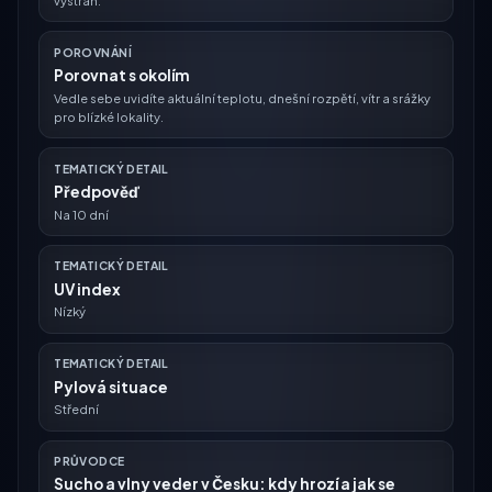
výstrah.
POROVNÁNÍ
Porovnat s okolím
Vedle sebe uvidíte aktuální teplotu, dnešní rozpětí, vítr a srážky
pro blízké lokality.
TEMATICKÝ DETAIL
Předpověď
Na 10 dní
TEMATICKÝ DETAIL
UV index
Nízký
TEMATICKÝ DETAIL
Pylová situace
Střední
PRŮVODCE
Sucho a vlny veder v Česku: kdy hrozí a jak se