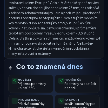
teplotami kolem 19 stupňů Celsia. V létě také spadá nejvíce
srážek, v červnu dosahují hodnot kolem 73 mm, což přispívá
k zelenému charakteru krajiny. Jaro a podzim jsou přechodná
období s postupně se oteplujícím či ochlazujícím počasím,
kdy teploty v dubnu dosahují kolem 9,5 stupňů a v říjnu
kolem 9,7 stupňů Celsia. Zimy jsou chladné, s průměrnými
teplotami pod bodem mrazu, v lednu kolem -0,8 stupňů
Celsia. Srážky jsou v zimních měsících nižší, v lednu kolem 24
mm, a mohou se vyskytovat ve formě sněhu. Celkově je
klima charakteristické zřetelnými ročními obdobími a
mírnými teplotními extrémy.
Co to znamená dnes
NA VÝLET
PRO ŘIDIČE
Příjemné podmínky,
Podmínky na cestách
kolem 16 °C
bez rizik
PRO ZAHRADU
NA SPORT
Příznivé podmínky
Ideální podmínky pro
pro zahradu
venkovní aktivity