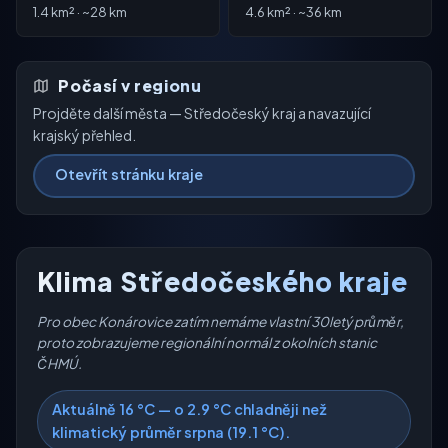
1.4 km² · ~28 km
4.6 km² · ~36 km
Počasí v regionu
Projděte další města — Středočeský kraj a navazující
krajský přehled.
Otevřít stránku kraje
Klima Středočeského kraje
Pro obec Konárovice zatím nemáme vlastní 30letý průměr,
proto zobrazujeme regionální normál z okolních stanic
ČHMÚ.
Aktuálně 16 °C — o 2.9 °C chladněji než
klimatický průměr srpna (19.1 °C).