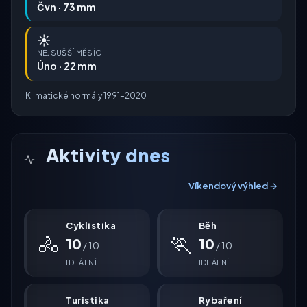
Čvn · 73 mm
☀️
NEJSUŠŠÍ MĚSÍC
Úno · 22 mm
Klimatické normály 1991–2020
Aktivity dnes
Víkendový výhled →
Cyklistika
Běh
🚴
🏃
10
10
/ 10
/ 10
IDEÁLNÍ
IDEÁLNÍ
Turistika
Rybaření