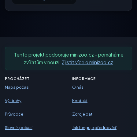
Tento projekt podporuje minizoo.cz - pomáháme
zvířatům v nouzi.
Zjistit více o minizoo.cz
PROCHÁZET
INFORMACE
Mapa počasí
O nás
Výstrahy
Kontakt
Průvodce
Zdroje dat
Slovník počasí
Jak funguje předpověď