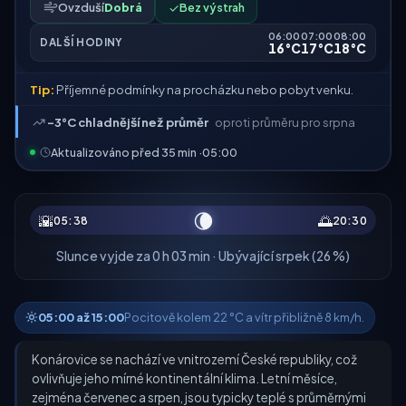
Ovzduší
Dobrá
✓
Bez výstrah
06:00
07:00
08:00
DALŠÍ HODINY
16°C
17°C
18°C
Tip:
Příjemné podmínky na procházku nebo pobyt venku.
-3°C chladnější než průměr
oproti průměru pro srpna
Aktualizováno před 35 min ·
05:00
🌘
🌇
🌅
05:38
20:30
Slunce vyjde za 0 h 03 min · Ubývající srpek (26 %)
05:00 až 15:00
Pocitově kolem 22 °C a vítr přibližně 8 km/h.
Konárovice se nachází ve vnitrozemí České republiky, což
ovlivňuje jeho mírné kontinentální klima. Letní měsíce,
zejména červenec a srpen, jsou typicky teplé s průměrnými