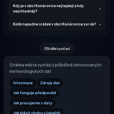
Kdy je v obci Konárovice nejtepleji a kdy
nejchladněji?
Kolik napadne srážek v obci Konárovice za rok?
Sdílet počasí
Stránka města vychází z průběžně obnovovaných
meteorologických dat.
Informace
Zdroje dat
Jak funguje předpověď
Jak pracujeme s daty
Jak hlásit chybu v lokalitě