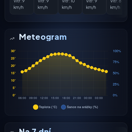
Vítr:
9
Vítr:
9
Vítr:
10
Vítr:
9
Vítr:
8
km/h
km/h
km/h
km/h
km/h
Meteogram
Na 7 dní