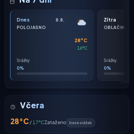
Dnes
Zítra
8.8.
POLOJASNO
OBLAČNO
28°C
16°C
Srážky
Srážky
0%
0%
Včera
28°C
/
17°C
Zataženo
beze srážek