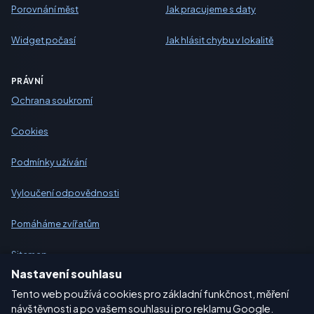
Porovnání měst
Jak pracujeme s daty
Widget počasí
Jak hlásit chybu v lokalitě
PRÁVNÍ
Ochrana soukromí
Cookies
Podmínky užívání
Vyloučení odpovědnosti
Pomáháme zvířatům
Sitemap
Nastavení souhlasu
Nastavení
Tento web používá cookies pro základní funkčnost, měření
návštěvnosti a po vašem souhlasu i pro reklamu Google.