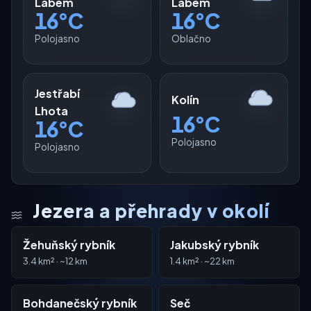
Labem
Labem
16°C
16°C
Polojasno
Oblačno
Jestřabí
Kolín
Lhota
16°C
16°C
Polojasno
Polojasno
Jezera a přehrady v okolí
Žehuňský rybník
Jakubský rybník
3.4 km² · ~12 km
1.4 km² · ~22 km
Bohdanečský rybník
Seč