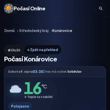
Počasí Online
Domů
Středočeský kraj
Konárovice
←
Zpět na přehled
★
Uložit
Počasí Konárovice
03:35
Sobota 8. srpna
Dnes má svátek
Soběslav
16
°C
→ Teplota stabilní
Polojasno