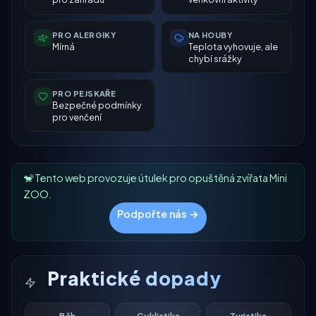
PRO ALERGIKY
NA HOUBY
Mírná
Teplota vyhovuje, ale
chybí srážky
PRO PEJSKAŘE
Bezpečné podmínky
pro venčení
🐒 Tento web provozuje útulek pro opuštěná zvířata Mini
ZOO.
Podpořte nás →
Praktické dopady
Běh
Cyklistika
Turistika