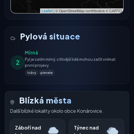
Leaflet
|
© OpenStreetMap contributors © CARTO
Pylová situace
Mírná
Pyl je zatím mírný, citlivější lidé mohou začít vnímat
2
první projevy.
trávy
plevele
Blízká města
Další blízké lokality okolo obce Konárovice.
Záboří nad
Týnec nad