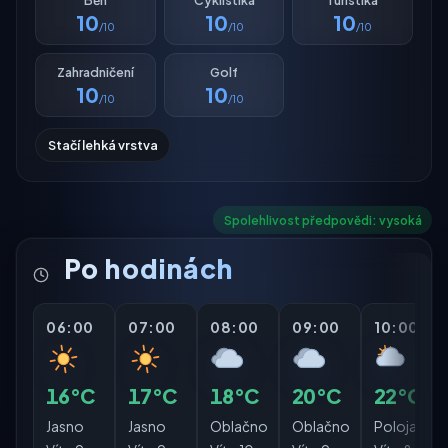
10
10
10
/10
/10
/10
Zahradničení
Golf
10
10
/10
/10
Stačí lehká vrstva
Spolehlivost předpovědi: vysoká
Po hodinách
06:00
07:00
08:00
09:00
10:00
16°C
17°C
18°C
20°C
22°C
Jasno
Jasno
Oblačno
Oblačno
Polojasno