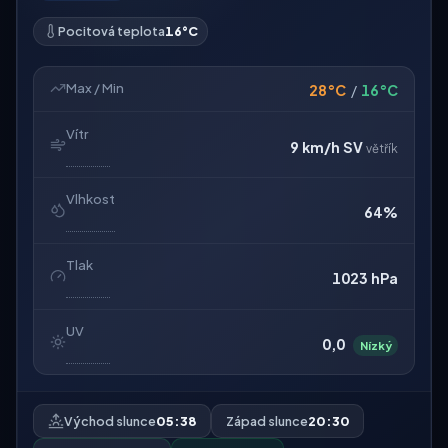
Pocitová teplota
16°C
Max / Min
28°C
/
16°C
Vítr
9 km/h
SV
větřík
Vlhkost
64%
Tlak
1023 hPa
UV
0,0
Nízký
Východ slunce
05:38
Západ slunce
20:30