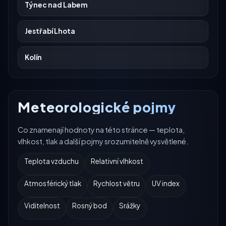
Týnec nad Labem
Jestřabí Lhota
Kolín
Meteorologické pojmy
Co znamenají hodnoty na této stránce — teplota,
vlhkost, tlak a další pojmy srozumitelně vysvětlené.
Teplota vzduchu
Relativní vlhkost
Atmosférický tlak
Rychlost větru
UV index
Viditelnost
Rosný bod
Srážky