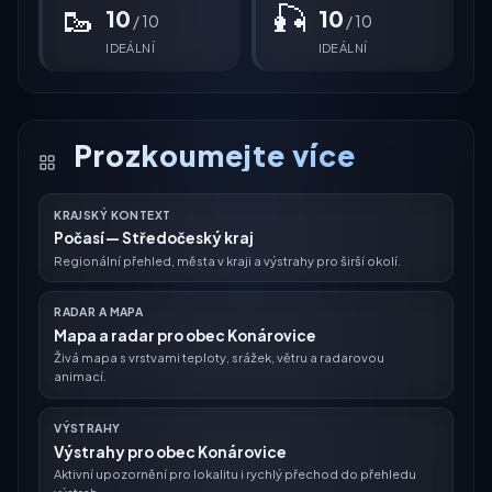
🥾
🎣
10
10
/ 10
/ 10
IDEÁLNÍ
IDEÁLNÍ
Prozkoumejte více
KRAJSKÝ KONTEXT
Počasí — Středočeský kraj
Regionální přehled, města v kraji a výstrahy pro širší okolí.
RADAR A MAPA
Mapa a radar pro obec Konárovice
Živá mapa s vrstvami teploty, srážek, větru a radarovou
animací.
VÝSTRAHY
Výstrahy pro obec Konárovice
Aktivní upozornění pro lokalitu i rychlý přechod do přehledu