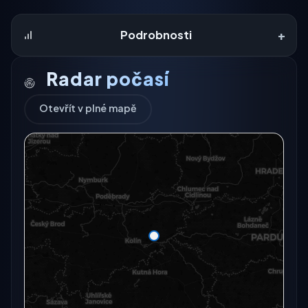
+
Podrobnosti
Radar počasí
Otevřít v plné mapě
Radarový snímek momentálně není dostupný.
Otevřít v plné mapě
Otevřít v plné mapě →
Zkusit znovu