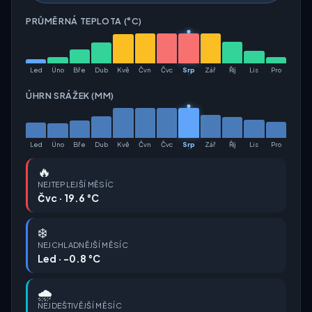
PRŮMĚRNÁ TEPLOTA (°C)
Led
Úno
Bře
Dub
Kvě
Čvn
Čvc
Srp
Zář
Říj
Lis
Pro
ÚHRN SRÁŽEK (MM)
Led
Úno
Bře
Dub
Kvě
Čvn
Čvc
Srp
Zář
Říj
Lis
Pro
🔥
NEJTEPLEJŠÍ MĚSÍC
Čvc · 19.6 °C
❄️
NEJCHLADNĚJŠÍ MĚSÍC
Led · -0.8 °C
🌧️
NEJDEŠTIVĚJŠÍ MĚSÍC