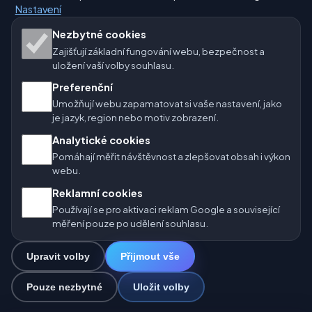
Nastavení
Naše weby o počasí:
Nezbytné cookies
Zajišťují základní fungování webu, bezpečnost a
🇨🇿 Česko
🇭🇷 Chorvatsko
🇧🇬 Bulharsko
uložení vaší volby souhlasu.
🇩🇪🇦🇹🇨🇭 Německo / Rakousko / Švýcarsko
Preferenční
Umožňují webu zapamatovat si vaše nastavení, jako
🌎 Latinská Amerika a Španělsko
je jazyk, region nebo motiv zobrazení.
Analytické cookies
🇮🇳 Jižní a jihovýchodní Asie
🌍 Mezinárodní síť počasí
Pomáhají měřit návštěvnost a zlepšovat obsah i výkon
webu.
Provozovatel: Spolek Minizoo.cz z.s. | IČO: 21135550 |
Reklamní cookies
info@pocasi.online
Používají se pro aktivaci reklam Google a související
© 2026 Počasí Online · Meteorologická data: MET Norway · Open-
měření pouze po udělení souhlasu.
Meteo. Výstrahy počasí: ČHMÚ.
Upravit volby
Přijmout vše
0
Pouze nezbytné
Uložit volby
☁️