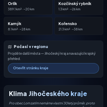
Orlík
Kozčínský rybník
389.1 km² · ~20 km
1.3 km² · ~26 km
Kamýk
Kořensko
8.1 km² · ~28 km
21.3 km² · ~38 km
Počasí v regionu
Projděte další města — Jihočeský kraj a navazující krajský
přehled.
Otevřít stránku kraje
Klima Jihočeského kraje
Pro obec Lom zatím nemáme vlastní 30letý průměr, proto