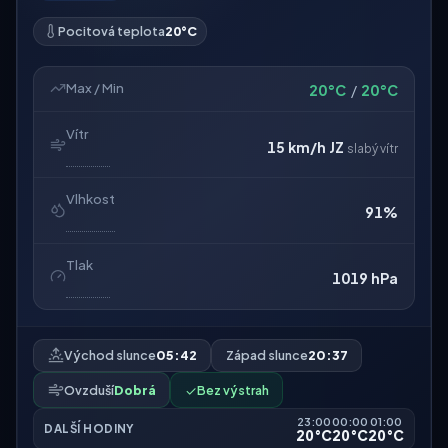
Pocitová teplota
20°C
Max / Min
20°C
/
20°C
Vítr
15 km/h
JZ
slabý vítr
Vlhkost
91%
Tlak
1019 hPa
Východ slunce
05:42
Západ slunce
20:37
Ovzduší
Dobrá
✓
Bez výstrah
23:00
00:00
01:00
DALŠÍ HODINY
20°C
20°C
20°C