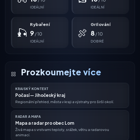
IDEÁLNÍ
IDEÁLNÍ
Rybaření
Grilování
🎣
🍖
9
8
/ 10
/ 10
IDEÁLNÍ
DOBRÉ
Prozkoumejte více
KRAJSKÝ KONTEXT
Počasí — Jihočeský kraj
Regionální přehled, města v kraji a výstrahy pro širší okolí.
RADAR A MAPA
Mapa a radar pro obec Lom
Živá mapa s vrstvami teploty, srážek, větru a radarovou
animací.