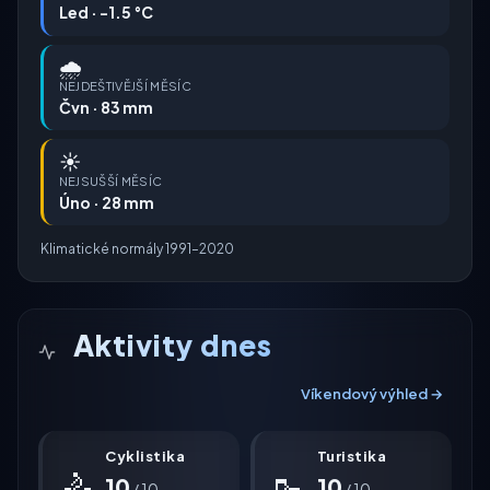
Led · -1.5 °C
🌧️
NEJDEŠTIVĚJŠÍ MĚSÍC
Čvn · 83 mm
☀️
NEJSUŠŠÍ MĚSÍC
Úno · 28 mm
Klimatické normály 1991–2020
Aktivity dnes
Víkendový výhled →
Cyklistika
Turistika
🚴
🥾
10
10
/ 10
/ 10