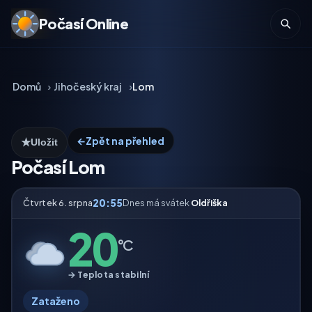
Počasí Online
Domů
Jihočeský kraj
Lom
←
Zpět na přehled
★
Uložit
Počasí Lom
20:55
Čtvrtek 6. srpna
Dnes má svátek
Oldřiška
20
°C
→ Teplota stabilní
Zataženo