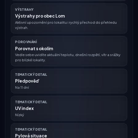
VÝSTRAHY
Výstrahy pro obec Lom
Aktivní upozornění pro lokalitu i rychlý přechod do přehledu
výstrah.
POROVNÁNÍ
Porovnat s okolím
Vedle sebe uvidíte aktuální teplotu, dnešní rozpětí, vítr a srážky
pro blízké lokality.
TEMATICKÝ DETAIL
Předpověď
Na 11 dní
TEMATICKÝ DETAIL
UV index
Nízký
TEMATICKÝ DETAIL
Pylová situace