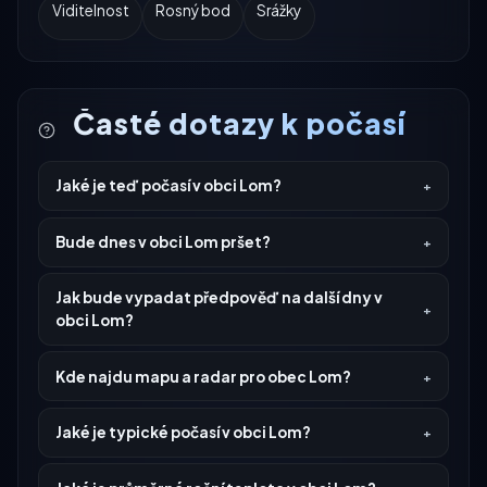
Viditelnost
Rosný bod
Srážky
Časté dotazy k počasí
Jaké je teď počasí v obci Lom?
Bude dnes v obci Lom pršet?
Jak bude vypadat předpověď na další dny v
obci Lom?
Kde najdu mapu a radar pro obec Lom?
Jaké je typické počasí v obci Lom?