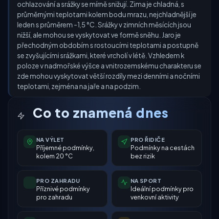
ochlazování a srážky se mírně snižují. Zima je chladná, s
průměrnými teplotami kolem bodu mrazu, nejchladnější je
leden s průměrem -1,5 °C. Srážky v zimních měsících jsou
nižší, ale mohou se vyskytovat ve formě sněhu. Jaro je
přechodným obdobím s rostoucími teplotami a postupně
se zvyšujícími srážkami, které vrcholí v létě. Vzhledem k
poloze v nadmořské výšce a vnitrozemskému charakteru se
zde mohou vyskytovat větší rozdíly mezi denními a nočními
teplotami, zejména na jaře a na podzim.
Co to znamená dnes
NA VÝLET
PRO ŘIDIČE
Příjemné podmínky,
Podmínky na cestách
kolem 20 °C
bez rizik
PRO ZAHRADU
NA SPORT
Příznivé podmínky
Ideální podmínky pro
pro zahradu
venkovní aktivity