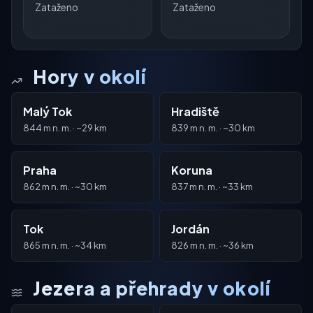
Zataženo
Zataženo
Hory v okolí
Malý Tok
Hradiště
844 m n. m. · ~29 km
839 m n. m. · ~30 km
Praha
Koruna
862 m n. m. · ~30 km
837 m n. m. · ~33 km
Tok
Jordán
865 m n. m. · ~34 km
826 m n. m. · ~36 km
Jezera a přehrady v okolí