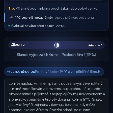
Tip:
Příjemné podmínky na procházku nebo pobyt venku.
+1°C teplejší než průměr
oproti průměru pro srpna
Aktualizováno před 55 min ·
22:00
🌗
🌇
🌅
05:42
20:37
Slunce vyjde za 6 h 46 min · Poslední čtvrť (39 %)
22:00 až 09:00
Pocitově kolem 19 °C a vítr přibližně 11 km/h.
Lom se nachází v mírném pásmu s oceánským vlivem, který
je mírně modifikován vnitrozemskou polohou. Léto je zde
obvykle mírné a příjemné, s nejteplejšími měsíci červencem a
srpnem, kdy průměrné teploty dosahují kolem 19 °C. Srážky
jsou v létě vyšší, zejména v červnu a červenci, kdy může
spadnout kolem 80 mm. Podzim přináší postupné