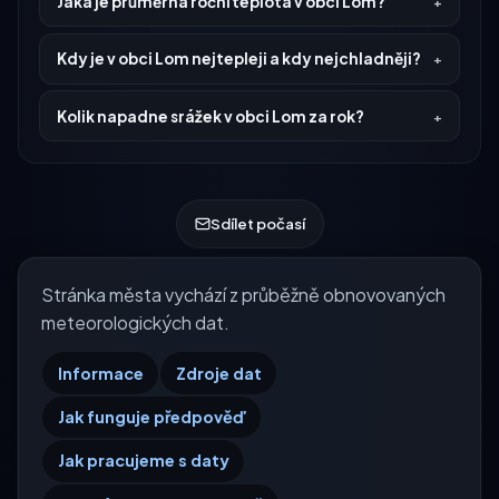
Jaká je průměrná roční teplota v obci Lom?
Kdy je v obci Lom nejtepleji a kdy nejchladněji?
Kolik napadne srážek v obci Lom za rok?
Sdílet počasí
Stránka města vychází z průběžně obnovovaných
meteorologických dat.
Informace
Zdroje dat
Jak funguje předpověď
Jak pracujeme s daty