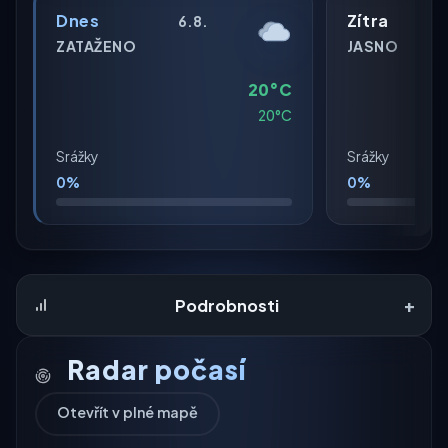
Dnes
Zítra
6.8.
ZATAŽENO
JASNO
20°C
20°C
Srážky
Srážky
0%
0%
+
Podrobnosti
Radar počasí
Otevřít v plné mapě