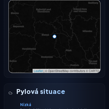
Radarový snímek momentálně není dostupný.
Otevřít v plné mapě
Otevřít v plné mapě →
Zkusit znovu
Leaflet
|
© OpenStreetMap contributors © CARTO
Pylová situace
Nízká