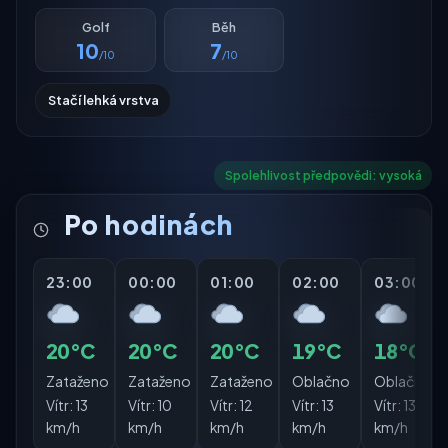
Golf
Běh
10
7
/10
/10
Stačí lehká vrstva
Spolehlivost předpovědi: vysoká
Po hodinách
23:00
00:00
01:00
02:00
03:00
20°C
20°C
20°C
19°C
18°C
Zataženo
Zataženo
Zataženo
Oblačno
Oblačno
Vítr:
13
Vítr:
10
Vítr:
12
Vítr:
13
Vítr:
13
km/h
km/h
km/h
km/h
km/h