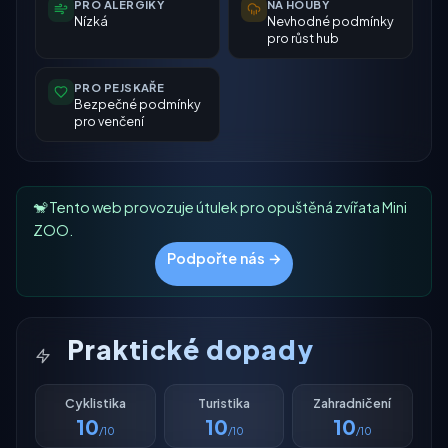
PRO ALERGIKY
NA HOUBY
Nízká
Nevhodné podmínky
pro růst hub
PRO PEJSKAŘE
Bezpečné podmínky
pro venčení
🐒 Tento web provozuje útulek pro opuštěná zvířata Mini
ZOO.
Podpořte nás →
Praktické dopady
Cyklistika
Turistika
Zahradničení
10
10
10
/10
/10
/10