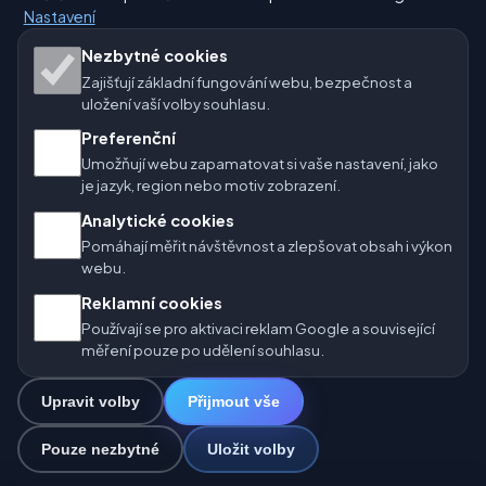
Nastavení
Naše weby o počasí:
Nezbytné cookies
Zajišťují základní fungování webu, bezpečnost a
🇨🇿 Česko
🇭🇷 Chorvatsko
🇧🇬 Bulharsko
uložení vaší volby souhlasu.
Preferenční
🇩🇪🇦🇹🇨🇭 Německo / Rakousko / Švýcarsko
Umožňují webu zapamatovat si vaše nastavení, jako
je jazyk, region nebo motiv zobrazení.
🌎 Latinská Amerika a Španělsko
Analytické cookies
🇮🇳 Jižní a jihovýchodní Asie
🌍 Mezinárodní síť počasí
Pomáhají měřit návštěvnost a zlepšovat obsah i výkon
webu.
Provozovatel: Spolek Minizoo.cz z.s. | IČO: 21135550 |
Reklamní cookies
info@pocasi.online
Používají se pro aktivaci reklam Google a související
© 2026 Počasí Online · Meteorologická data: MET Norway · Open-
měření pouze po udělení souhlasu.
Meteo. Výstrahy počasí: ČHMÚ.
Upravit volby
Přijmout vše
0
Pouze nezbytné
Uložit volby
☁️