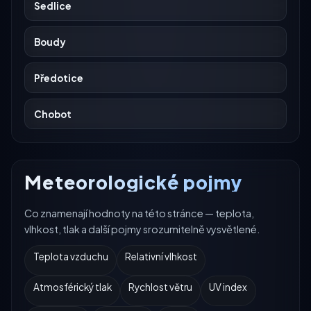
Sedlice
Boudy
Předotice
Chobot
Meteorologické pojmy
Co znamenají hodnoty na této stránce — teplota,
vlhkost, tlak a další pojmy srozumitelně vysvětlené.
Teplota vzduchu
Relativní vlhkost
Atmosférický tlak
Rychlost větru
UV index