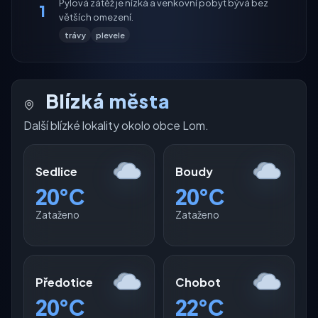
Pylová zátěž je nízká a venkovní pobyt bývá bez
1
větších omezení.
trávy
plevele
Blízká města
Další blízké lokality okolo obce Lom.
Sedlice
Boudy
20°C
20°C
Zataženo
Zataženo
Předotice
Chobot
20°C
22°C