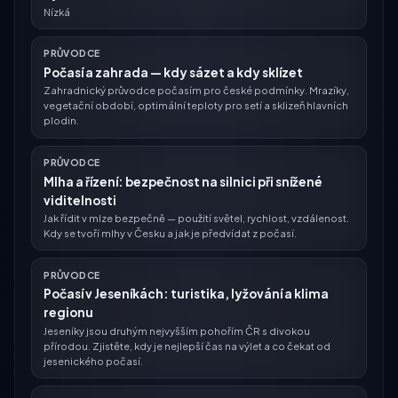
Nízká
PRŮVODCE
Počasí a zahrada — kdy sázet a kdy sklízet
Zahradnický průvodce počasím pro české podmínky. Mrazíky,
vegetační období, optimální teploty pro setí a sklizeň hlavních
plodin.
PRŮVODCE
Mlha a řízení: bezpečnost na silnici při snížené
viditelnosti
Jak řídit v mlze bezpečně — použití světel, rychlost, vzdálenost.
Kdy se tvoří mlhy v Česku a jak je předvídat z počasí.
PRŮVODCE
Počasí v Jeseníkách: turistika, lyžování a klima
regionu
Jeseníky jsou druhým nejvyšším pohořím ČR s divokou
přírodou. Zjistěte, kdy je nejlepší čas na výlet a co čekat od
jesenického počasí.