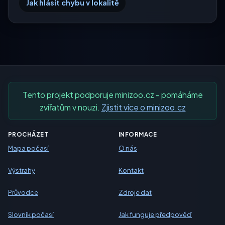
Jak hlásit chybu v lokalitě
Tento projekt podporuje minizoo.cz - pomáháme
zvířatům v nouzi.
Zjistit více o minizoo.cz
PROCHÁZET
INFORMACE
Mapa počasí
O nás
Výstrahy
Kontakt
Průvodce
Zdroje dat
Slovník počasí
Jak funguje předpověď