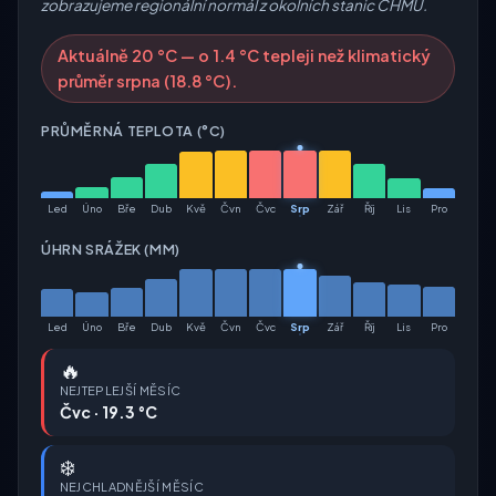
zobrazujeme regionální normál z okolních stanic ČHMÚ.
Aktuálně 20 °C — o 1.4 °C tepleji než klimatický
průměr srpna (18.8 °C).
PRŮMĚRNÁ TEPLOTA (°C)
Led
Úno
Bře
Dub
Kvě
Čvn
Čvc
Srp
Zář
Říj
Lis
Pro
ÚHRN SRÁŽEK (MM)
Led
Úno
Bře
Dub
Kvě
Čvn
Čvc
Srp
Zář
Říj
Lis
Pro
🔥
NEJTEPLEJŠÍ MĚSÍC
Čvc · 19.3 °C
❄️
NEJCHLADNĚJŠÍ MĚSÍC