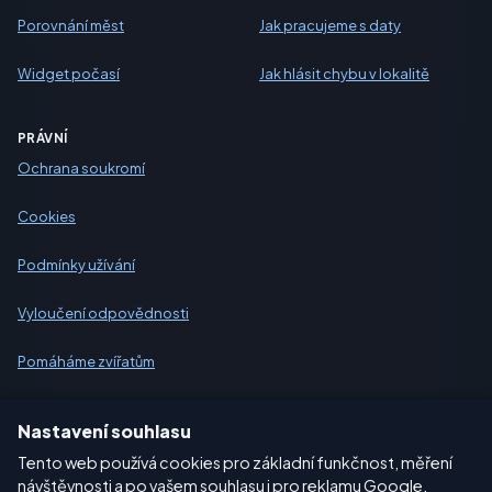
Porovnání měst
Jak pracujeme s daty
Widget počasí
Jak hlásit chybu v lokalitě
PRÁVNÍ
Ochrana soukromí
Cookies
Podmínky užívání
Vyloučení odpovědnosti
Pomáháme zvířatům
Sitemap
Nastavení souhlasu
Tento web používá cookies pro základní funkčnost, měření
Nastavení
návštěvnosti a po vašem souhlasu i pro reklamu Google.