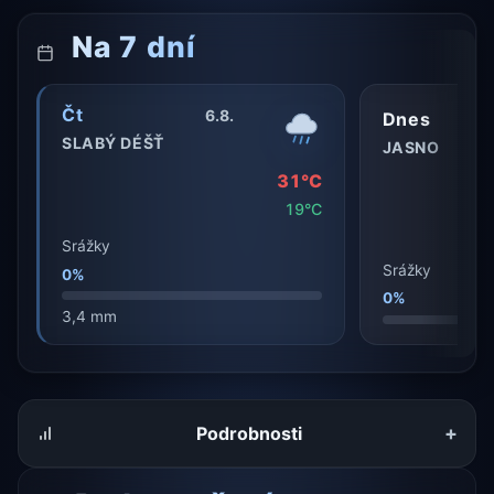
Na 7 dní
Čt
6.8.
Dnes
SLABÝ DÉŠŤ
JASNO
31°C
19°C
Srážky
Srážky
0%
0%
3,4 mm
+
Podrobnosti