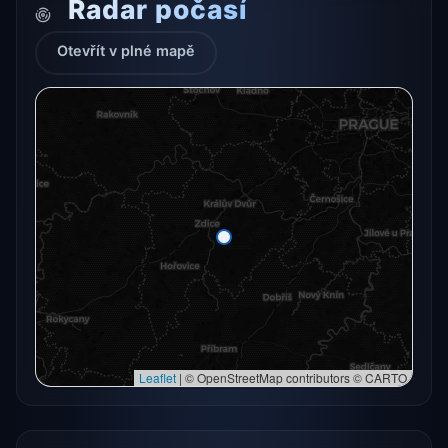
Radar počasí
Otevřít v plné mapě
Radarový snímek momentálně není dostupný.
Otevřít v plné mapě
Otevřít v plné mapě →
Zkusit znovu
Leaflet
|
© OpenStreetMap contributors © CARTO