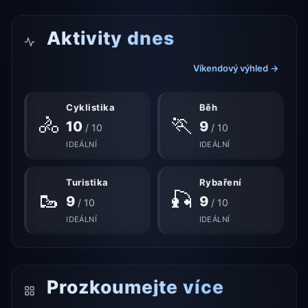
Aktivity dnes
Víkendový výhled →
Cyklistika
Běh
🚴
🏃
10
9
/ 10
/ 10
IDEÁLNÍ
IDEÁLNÍ
Turistika
Rybaření
🥾
🎣
9
9
/ 10
/ 10
IDEÁLNÍ
IDEÁLNÍ
Prozkoumejte více