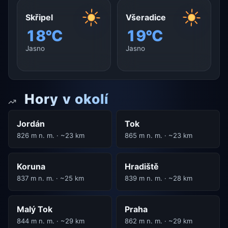
Skřipel
Všeradice
18°C
19°C
Jasno
Jasno
Hory v okolí
Jordán
Tok
826 m n. m. · ~23 km
865 m n. m. · ~23 km
Koruna
Hradiště
837 m n. m. · ~25 km
839 m n. m. · ~28 km
Malý Tok
Praha
844 m n. m. · ~29 km
862 m n. m. · ~29 km