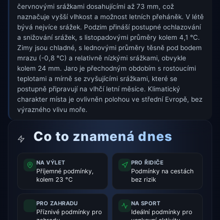
červnovými srážkami dosahujícími až 73 mm, což
naznačuje vyšší vlhkost a možnost letních přeháněk. V létě
bývá nejvíce srážek. Podzim přináší postupné ochlazování
a snižování srážek, s listopadovými průměry kolem 4,1 °C.
Zimy jsou chladné, s lednovými průměry těsně pod bodem
mrazu (-0,8 °C) a relativně nízkými srážkami, obvykle
kolem 24 mm. Jaro je přechodným obdobím s rostoucími
teplotami a mírně se zvyšujícími srážkami, které se
postupně připravují na vlhčí letní měsíce. Klimatický
charakter místa je ovlivněn polohou ve střední Evropě, bez
výrazného vlivu moře.
Co to znamená dnes
NA VÝLET
PRO ŘIDIČE
Příjemné podmínky,
Podmínky na cestách
kolem 23 °C
bez rizik
PRO ZAHRADU
NA SPORT
Příznivé podmínky pro
Ideální podmínky pro