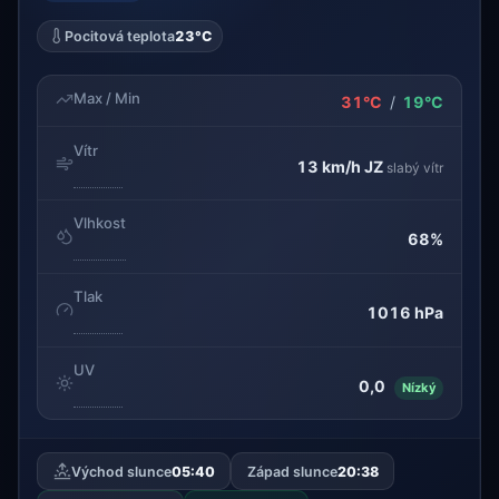
Pocitová teplota
23°C
Max / Min
31°C
/
19°C
Vítr
13 km/h
JZ
slabý vítr
Vlhkost
68%
Tlak
1016 hPa
UV
0,0
Nízký
Východ slunce
05:40
Západ slunce
20:38