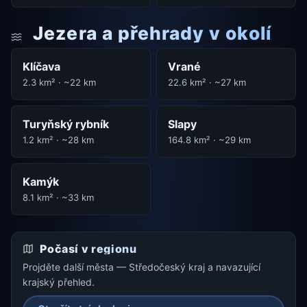
Jezera a přehrady v okolí
Klíčava
Vrané
2.3 km² · ~22 km
22.6 km² · ~27 km
Turyňský rybník
Slapy
1.2 km² · ~28 km
164.8 km² · ~29 km
Kamýk
8.1 km² · ~33 km
Počasí v regionu
Projděte další města — Středočeský kraj a navazující
krajský přehled.