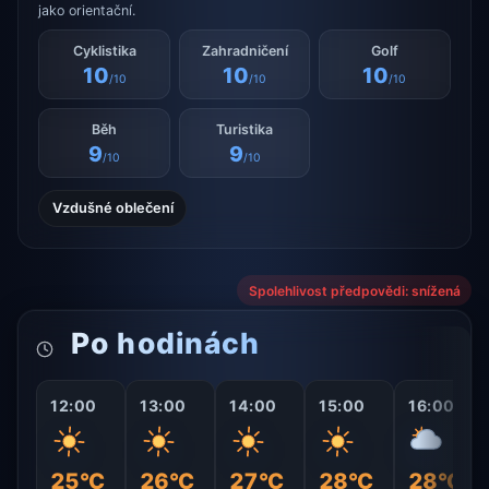
jako orientační.
Cyklistika
Zahradničení
Golf
10
10
10
/10
/10
/10
Běh
Turistika
9
9
/10
/10
Vzdušné oblečení
Spolehlivost předpovědi: snížená
Po hodinách
12:00
13:00
14:00
15:00
16:00
25°C
26°C
27°C
28°C
28°C