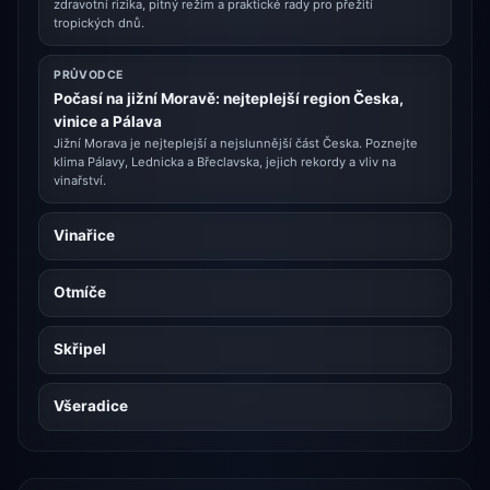
zdravotní rizika, pitný režim a praktické rady pro přežití
tropických dnů.
PRŮVODCE
Počasí na jižní Moravě: nejteplejší region Česka,
vinice a Pálava
Jižní Morava je nejteplejší a nejslunnější část Česka. Poznejte
klima Pálavy, Lednicka a Břeclavska, jejich rekordy a vliv na
vinařství.
Vinařice
Otmíče
Skřipel
Všeradice