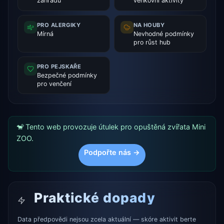
zahradu
venkovní aktivity
PRO ALERGIKY
NA HOUBY
Mírná
Nevhodné podmínky
pro růst hub
PRO PEJSKAŘE
Bezpečné podmínky
pro venčení
🐒 Tento web provozuje útulek pro opuštěná zvířata Mini
ZOO.
Podpořte nás →
Praktické dopady
Data předpovědi nejsou zcela aktuální — skóre aktivit berte