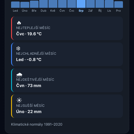
Led
Úno
Bře
Dub
Kvě
Čvn
Čvc
Srp
Zář
Říj
Lis
Pro
🔥
NEJTEPLEJŠÍ MĚSÍC
Čvc · 19.6 °C
❄️
NEJCHLADNĚJŠÍ MĚSÍC
Led · -0.8 °C
🌧️
NEJDEŠTIVĚJŠÍ MĚSÍC
Čvn · 73 mm
☀️
NEJSUŠŠÍ MĚSÍC
Úno · 22 mm
Klimatické normály 1991–2020