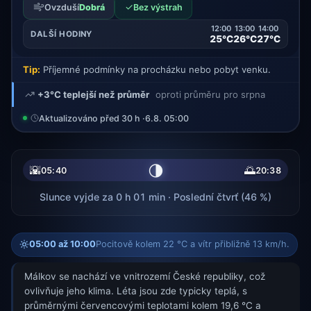
✓
Ovzduší
Dobrá
Bez výstrah
12:00
13:00
14:00
DALŠÍ HODINY
25°C
26°C
27°C
Tip:
Příjemné podmínky na procházku nebo pobyt venku.
+3°C teplejší než průměr
oproti průměru pro srpna
Aktualizováno před 30 h ·
6.8. 05:00
🌗
🌇
🌅
05:40
20:38
Slunce vyjde za 0 h 01 min · Poslední čtvrť (46 %)
05:00 až 10:00
Pocitově kolem 22 °C a vítr přibližně 13 km/h.
Málkov se nachází ve vnitrozemí České republiky, což
ovlivňuje jeho klima. Léta jsou zde typicky teplá, s
průměrnými červencovými teplotami kolem 19,6 °C a