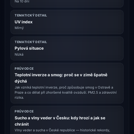
Na 10 dní
TEMATICKÝ DETAIL
UV index
Mírný
TEMATICKÝ DETAIL
Pylová situace
Nízká
PRŮVODCE
Teplotní inverze a smog: proč se v zimě špatně
dýchá
Jak vzniká teplotní inverze, proč způsobuje smog v Ostravě a
Praze a co dělat při zhoršené kvalitě ovzduší. PM2.5 a zdravotní
rizika.
PRŮVODCE
Sucho a vlny veder v Česku: kdy hrozí a jak se
chránit
Vlny veder a sucha v České republice — historické rekordy,