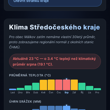
Otevřít stránku kraje
Klima Středočeského kraje
Pro obec Málkov zatím nemáme vlastní 30letý průměr,
proto zobrazujeme regionální normál z okolních stanic
ČHMÚ.
Aktuálně 23 °C — o 3.4 °C tepleji než klimatický
průměr srpna (19.1 °C).
PRŮMĚRNÁ TEPLOTA (°C)
Led
Úno
Bře
Dub
Kvě
Čvn
Čvc
Srp
Zář
Říj
Lis
Pro
ÚHRN SRÁŽEK (MM)