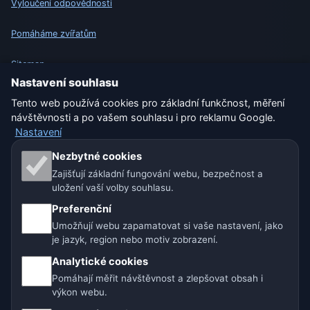
Vyloučení odpovědnosti
Pomáháme zvířatům
Sitemap
Nastavení souhlasu
Nastavení
Tento web používá cookies pro základní funkčnost, měření
návštěvnosti a po vašem souhlasu i pro reklamu Google.
Nastavení
Naše weby o počasí:
Nezbytné cookies
Zajišťují základní fungování webu, bezpečnost a
🇨🇿 Česko
🇭🇷 Chorvatsko
🇧🇬 Bulharsko
uložení vaší volby souhlasu.
🇩🇪🇦🇹🇨🇭 Německo / Rakousko / Švýcarsko
Preferenční
Umožňují webu zapamatovat si vaše nastavení, jako
🌎 Latinská Amerika a Španělsko
je jazyk, region nebo motiv zobrazení.
Analytické cookies
🇮🇳 Jižní a jihovýchodní Asie
🌍 Mezinárodní síť počasí
Pomáhají měřit návštěvnost a zlepšovat obsah i
výkon webu.
Provozovatel: Spolek Minizoo.cz z.s. | IČO: 21135550 |