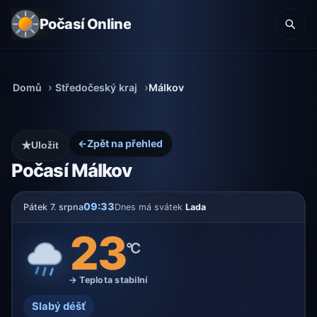
Počasí Online
Domů
Středočeský kraj
Málkov
←
Zpět na přehled
★
Uložit
Počasí Málkov
09:33
Pátek 7. srpna
Dnes má svátek
Lada
23
°C
→ Teplota stabilní
Slabý déšť