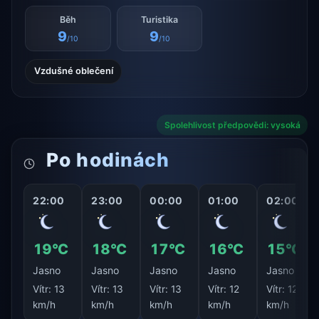
Běh
Turistika
9
9
/10
/10
Vzdušné oblečení
Spolehlivost předpovědi: vysoká
Po hodinách
22:00
23:00
00:00
01:00
02:00
19°C
18°C
17°C
16°C
15°C
Jasno
Jasno
Jasno
Jasno
Jasno
Vítr:
13
Vítr:
13
Vítr:
13
Vítr:
12
Vítr:
12
km/h
km/h
km/h
km/h
km/h