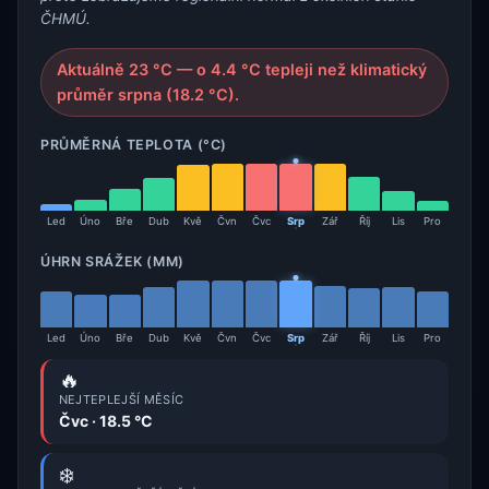
ČHMÚ.
Aktuálně 23 °C — o 4.4 °C tepleji než klimatický
průměr srpna (18.2 °C).
PRŮMĚRNÁ TEPLOTA (°C)
Led
Úno
Bře
Dub
Kvě
Čvn
Čvc
Srp
Zář
Říj
Lis
Pro
ÚHRN SRÁŽEK (MM)
Led
Úno
Bře
Dub
Kvě
Čvn
Čvc
Srp
Zář
Říj
Lis
Pro
🔥
NEJTEPLEJŠÍ MĚSÍC
Čvc · 18.5 °C
❄️