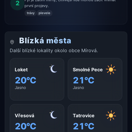
2
první projevy.
trávy
plevele
Blízká města
Další blízké lokality okolo obce Mírová.
Loket
Smolné Pece
20°C
21°C
Jasno
Jasno
Vřesová
Tatrovice
20°C
21°C