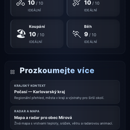
🚴
🍖
10
10
/ 10
/ 10
IDEÁLNÍ
IDEÁLNÍ
Koupání
Běh
🏖
🏃
10
9
/ 10
/ 10
IDEÁLNÍ
IDEÁLNÍ
Prozkoumejte více
KRAJSKÝ KONTEXT
Počasí — Karlovarský kraj
Regionální přehled, města v kraji a výstrahy pro širší okolí.
RADAR A MAPA
Mapa a radar pro obec Mírová
Živá mapa s vrstvami teploty, srážek, větru a radarovou animací.