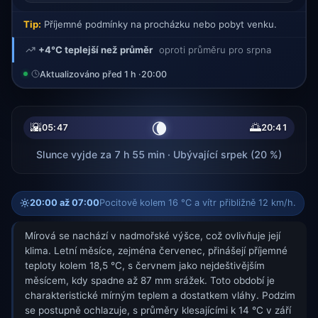
Tip:
Příjemné podmínky na procházku nebo pobyt venku.
+4°C teplejší než průměr
oproti průměru pro srpna
Aktualizováno před 1 h ·
20:00
🌘
🌇
🌅
05:47
20:41
Slunce vyjde za 7 h 55 min · Ubývající srpek (20 %)
20:00 až 07:00
Pocitově kolem 16 °C a vítr přibližně 12 km/h.
Mírová se nachází v nadmořské výšce, což ovlivňuje její
klima. Letní měsíce, zejména červenec, přinášejí příjemné
teploty kolem 18,5 °C, s červnem jako nejdeštivějším
měsícem, kdy spadne až 87 mm srážek. Toto období je
charakteristické mírným teplem a dostatkem vláhy. Podzim
se postupně ochlazuje, s průměry klesajícími k 14 °C v září