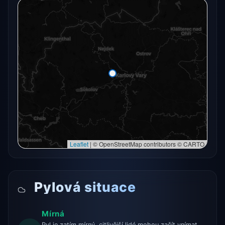
Radarový snímek momentálně není dostupný.
Otevřít v plné mapě
Otevřít v plné mapě →
Zkusit znovu
Leaflet
|
© OpenStreetMap contributors © CARTO
Pylová situace
Mírná
Pyl je zatím mírný, citlivější lidé mohou začít vnímat