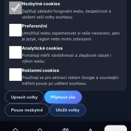
Naše weby o počasí:
Nezbytné cookies
Zajišťují základní fungování webu, bezpečnost a
🇨🇿 Česko
🇭🇷 Chorvatsko
🇧🇬 Bulharsko
uložení vaší volby souhlasu.
🇩🇪🇦🇹🇨🇭 Německo / Rakousko / Švýcarsko
Preferenční
Umožňují webu zapamatovat si vaše nastavení, jako
🌎 Latinská Amerika a Španělsko
je jazyk, region nebo motiv zobrazení.
Analytické cookies
🇮🇳 Jižní a jihovýchodní Asie
🌍 Mezinárodní síť počasí
Pomáhají měřit návštěvnost a zlepšovat obsah i
výkon webu.
Provozovatel: Spolek Minizoo.cz z.s. | IČO: 21135550 |
Reklamní cookies
info@pocasi.online
Používají se pro aktivaci reklam Google a související
© 2026 Počasí Online · Meteorologická data: MET Norway · Open-
měření pouze po udělení souhlasu.
Meteo. Výstrahy počasí: ČHMÚ.
Upravit volby
Přijmout vše
0
Pouze nezbytné
Uložit volby
☁️