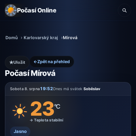
Počasí Online
Domů
Karlovarský kraj
Mírová
←
Zpět na přehled
★
Uložit
Počasí Mírová
19:52
Sobota 8. srpna
Dnes má svátek
Soběslav
23
°C
→ Teplota stabilní
Jasno