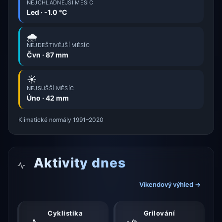
NEJCHLADNĚJŠÍ MĚSÍC
Led · -1.0 °C
🌧️
NEJDEŠTIVĚJŠÍ MĚSÍC
Čvn · 87 mm
☀️
NEJSUŠŠÍ MĚSÍC
Úno · 42 mm
Klimatické normály 1991–2020
Aktivity dnes
Víkendový výhled →
Cyklistika
Grilování