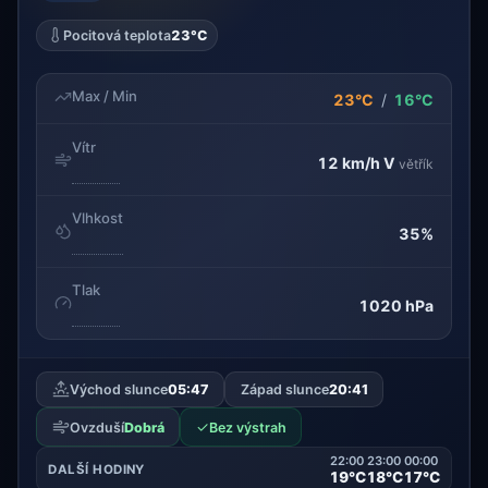
Pocitová teplota
23°C
Max / Min
23°C
/
16°C
Vítr
12 km/h
V
větřík
Vlhkost
35%
Tlak
1020 hPa
Východ slunce
05:47
Západ slunce
20:41
✓
Ovzduší
Dobrá
Bez výstrah
22:00
23:00
00:00
DALŠÍ HODINY
19°C
18°C
17°C