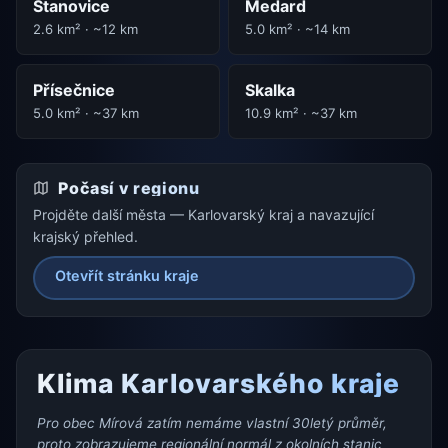
Stanovice
Medard
2.6 km² · ~12 km
5.0 km² · ~14 km
Přísečnice
Skalka
5.0 km² · ~37 km
10.9 km² · ~37 km
Počasí v regionu
Projděte další města — Karlovarský kraj a navazující
krajský přehled.
Otevřít stránku kraje
Klima Karlovarského kraje
Pro obec Mírová zatím nemáme vlastní 30letý průměr,
proto zobrazujeme regionální normál z okolních stanic