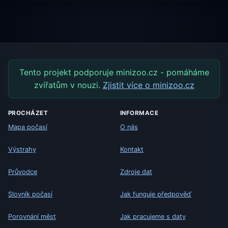
Tento projekt podporuje minizoo.cz - pomáháme
zvířatům v nouzi.
Zjistit více o minizoo.cz
PROCHÁZET
INFORMACE
Mapa počasí
O nás
Výstrahy
Kontakt
Průvodce
Zdroje dat
Slovník počasí
Jak funguje předpověď
Porovnání měst
Jak pracujeme s daty