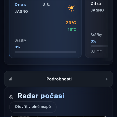
Zítra
Dnes
8.8.
JASNO
JASNO
23°C
16°C
Srážky
Srážky
0%
0%
0,1 mm
+
Podrobnosti
Radar počasí
Otevřít v plné mapě