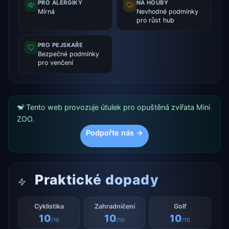
PRO ALERGIKY
NA HOUBY
Mírná
Nevhodné podmínky
pro růst hub
PRO PEJSKAŘE
Bezpečné podmínky
pro venčení
🐒 Tento web provozuje útulek pro opuštěná zvířata Mini
ZOO.
Podpořte nás →
Praktické dopady
Cyklistika
Zahradničení
Golf
10
10
10
/10
/10
/10