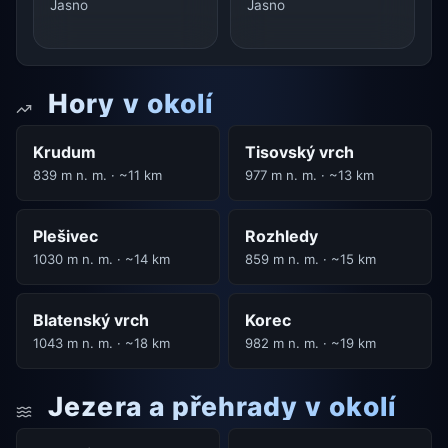
Jasno
Jasno
Hory v okolí
Krudum
Tisovský vrch
839 m n. m. · ~11 km
977 m n. m. · ~13 km
Plešivec
Rozhledy
1030 m n. m. · ~14 km
859 m n. m. · ~15 km
Blatenský vrch
Korec
1043 m n. m. · ~18 km
982 m n. m. · ~19 km
Jezera a přehrady v okolí