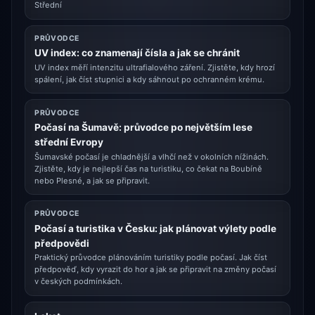
Střední
PRŮVODCE
UV index: co znamenají čísla a jak se chránit
UV index měří intenzitu ultrafialového záření. Zjistěte, kdy hrozí
spálení, jak číst stupnici a kdy sáhnout po ochranném krému.
PRŮVODCE
Počasí na Šumavě: průvodce po největším lese
střední Evropy
Šumavské počasí je chladnější a vlhčí než v okolních nížinách.
Zjistěte, kdy je nejlepší čas na turistiku, co čekat na Boubíně
nebo Plesné, a jak se připravit.
PRŮVODCE
Počasí a turistika v Česku: jak plánovat výlety podle
předpovědi
Praktický průvodce plánováním turistiky podle počasí. Jak číst
předpověď, kdy vyrazit do hor a jak se připravit na změny počasí
v českých podmínkách.