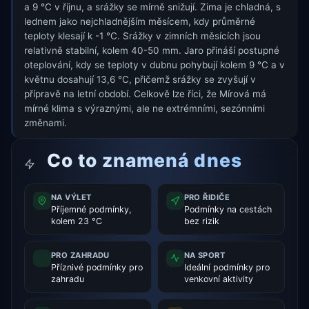
a 9 °C v říjnu, a srážky se mírně snižují. Zima je chladná, s
lednem jako nejchladnějším měsícem, kdy průměrné
teploty klesají k -1 °C. Srážky v zimních měsících jsou
relativně stabilní, kolem 40-50 mm. Jaro přináší postupné
oteplování, kdy se teploty v dubnu pohybují kolem 9 °C a v
květnu dosahují 13,6 °C, přičemž srážky se zvyšují v
přípravě na letní období. Celkově lze říci, že Mírová má
mírné klima s výraznými, ale ne extrémními, sezónními
změnami.
Co to znamená dnes
NA VÝLET
PRO ŘIDIČE
Příjemné podmínky,
Podmínky na cestách
kolem 23 °C
bez rizik
PRO ZAHRADU
NA SPORT
Příznivé podmínky pro
Ideální podmínky pro
zahradu
venkovní aktivity